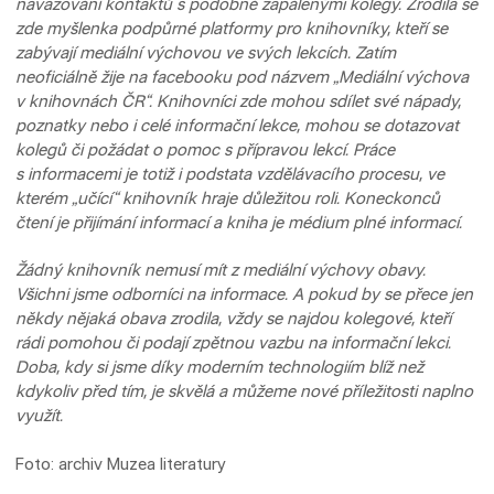
navazování kontaktů s podobně zapálenými kolegy. Zrodila se
zde myšlenka podpůrné platformy pro knihovníky, kteří se
zabývají mediální výchovou ve svých lekcích. Zatím
neoficiálně žije na facebooku pod názvem „Mediální výchova
v knihovnách ČR“. Knihovníci zde mohou sdílet své nápady,
poznatky nebo i celé informační lekce, mohou se dotazovat
kolegů či požádat o pomoc s přípravou lekcí. Práce
s informacemi je totiž i podstata vzdělávacího procesu, ve
kterém „učící“ knihovník hraje důležitou roli. Koneckonců
čtení je přijímání informací a kniha je médium plné informací.
Žádný knihovník nemusí mít z mediální výchovy obavy.
Všichni jsme odborníci na informace. A pokud by se přece jen
někdy nějaká obava zrodila, vždy se najdou kolegové, kteří
rádi pomohou či podají zpětnou vazbu na informační lekci.
Doba, kdy si jsme díky moderním technologiím blíž než
kdykoliv před tím, je skvělá a můžeme nové příležitosti naplno
využít.
Foto: archiv Muzea literatury