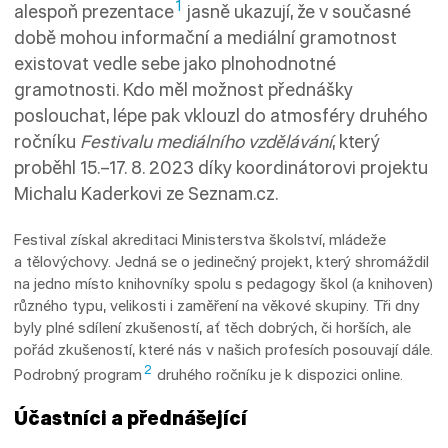
1
alespoň prezentace
jasně ukazují, že v současné
době mohou informační a mediální gramotnost
existovat vedle sebe jako plnohodnotné
gramotnosti. Kdo měl možnost přednášky
poslouchat, lépe pak vklouzl do atmosféry druhého
ročníku
Festivalu mediálního vzdělávání
, který
proběhl 15.–17. 8. 2023 díky koordinátorovi projektu
Michalu Kaderkovi ze Seznam.cz.
Festival získal akreditaci Ministerstva školství, mládeže
a tělovýchovy. Jedná se o jedinečný projekt, který shromáždil
na jedno místo knihovníky spolu s pedagogy škol (a knihoven)
různého typu, velikosti i zaměření na věkové skupiny. Tři dny
byly plné sdílení zkušeností, ať těch dobrých, či horších, ale
pořád zkušeností, které nás v našich profesích posouvají dále.
2
Podrobný program
druhého ročníku je k dispozici online.
Účastníci a přednášející