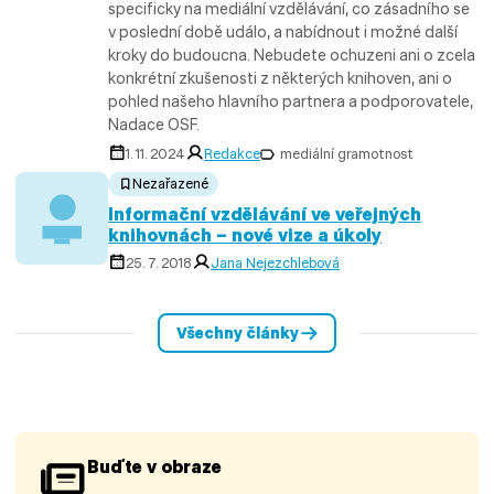
specificky na mediální vzdělávání, co zásadního se
v poslední době událo, a nabídnout i možné další
kroky do budoucna. Nebudete ochuzeni ani o zcela
konkrétní zkušenosti z některých knihoven, ani o
pohled našeho hlavního partnera a podporovatele,
Nadace OSF.
1. 11. 2024
Redakce
mediální gramotnost
Nezařazené
Informační vzdělávání ve veřejných
knihovnách – nové vize a úkoly
25. 7. 2018
Jana Nejezchlebová
Všechny články
Buďte v obraze