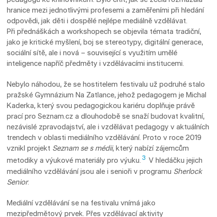
hranice mezi jednotlivými profesemi a zaměřeními při hledání
odpovědi, jak děti i dospělé nejlépe mediálně vzdělávat.
Při přednáškách a workshopech se objevila témata tradiční,
jako je kritické myšlení, boj se stereotypy, digitální generace,
sociální sítě, ale i nová – související s využitím umělé
inteligence napříč předměty i vzdělávacími institucemi.
Nebylo náhodou, že se hostitelem festivalu už podruhé stalo
pražské Gymnázium Na Zatlance, jehož pedagogem je Michal
Kaderka, který svou pedagogickou kariéru doplňuje právě
prací pro Seznam.cz a dlouhodobě se snaží budovat kvalitní,
nezávislé zpravodajství, ale i vzdělávat pedagogy v aktuálních
trendech v oblasti mediálního vzdělávání. Proto v roce 2019
vznikl projekt
Seznam se s médii
, který nabízí zájemcům
3
metodiky a výukové materiály pro výuku.
V hledáčku jejich
mediálního vzdělávání jsou ale i senioři v programu
Sherlock
Senior
.
Mediální vzdělávání se na festivalu vnímá jako
mezipředmětový prvek. Přes vzdělávací aktivity