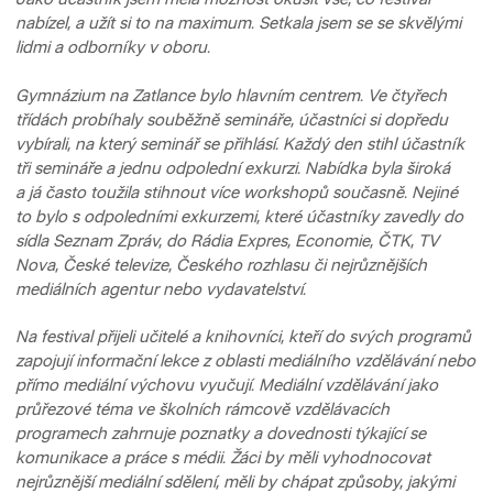
nabízel, a užít si to na maximum. Setkala jsem se se skvělými
lidmi a odborníky v oboru.
Gymnázium na Zatlance bylo hlavním centrem. Ve čtyřech
třídách probíhaly souběžně semináře, účastníci si dopředu
vybírali, na který seminář se přihlásí. Každý den stihl účastník
tři semináře a jednu odpolední exkurzi. Nabídka byla široká
a já často toužila stihnout více workshopů současně. Nejiné
to bylo s odpoledními exkurzemi, které účastníky zavedly do
sídla Seznam Zpráv, do Rádia Expres, Economie, ČTK, TV
Nova, České televize, Českého rozhlasu či nejrůznějších
mediálních agentur nebo vydavatelství.
Na festival přijeli učitelé a knihovníci, kteří do svých programů
zapojují informační lekce z oblasti mediálního vzdělávání nebo
přímo mediální výchovu vyučují. Mediální vzdělávání jako
průřezové téma ve školních rámcově vzdělávacích
programech zahrnuje poznatky a dovednosti týkající se
komunikace a práce s médii. Žáci by měli vyhodnocovat
nejrůznější mediální sdělení, měli by chápat způsoby, jakými