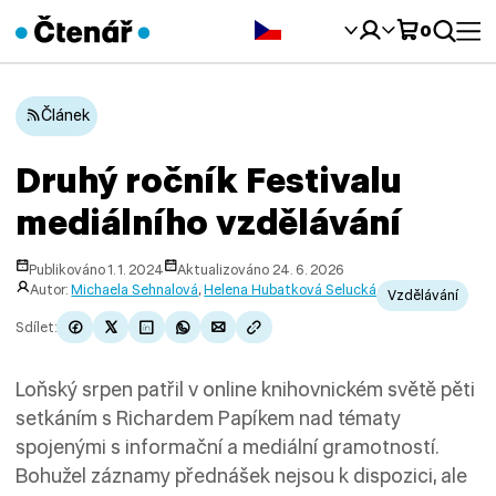
Čeština‎
0
Článek
Druhý ročník Festivalu
mediálního vzdělávání
Publikováno 1. 1. 2024
Aktualizováno 24. 6. 2026
Autor:
Michaela Sehnalová
,
Helena Hubatková Selucká
Vzdělávání
Sdílet:
Loňský srpen patřil v online knihovnickém světě pěti
setkáním s Richardem Papíkem nad tématy
spojenými s informační a mediální gramotností.
Bohužel záznamy přednášek nejsou k dispozici, ale