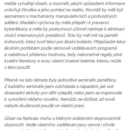
média vytvářejí obsah, a rozumět, jakým způsobem informace
ovlivňují člověka a jeho pohled na realitu. Rovněž by měli být
seznámeni s mechanismy manipulativních a podvodných
sdělení. Mediální výchova by měla přispět i k prevenci
kyberšikany a měla by poskytnout účinné nástroje k eliminaci
útoků internetových predátorů. Toto by měl mít na paměti
knihovník, který tvoří lekci pro školní kolektiv. Přizpůsobit lekci
školním potřebám podle rámcově vzdělávacích programů
a nabídnout přidanou hodnotu, tedy nekonečné regály plné
kvalitní literatury a svou vlastní znalost beletrie, kterou může
v lekci použít.
Přesně na tato témata byly jednotlivé semináře zaměřeny.
Z každého semináře jsem odcházela s nápadem, jak své
dosavadní aktivity pro děti vylepšit, nebo jsem se inspirovala
k vytvoření něčeho nového. Nemůžu se dočkat, až nově
nabyté zkušenosti použiji ve vlastní praxi.
Účast na festivalu mohu s klidným svědomím stoprocentně
doporučit. Vedle vlastního vzdělávání jsou cenné i chvíle