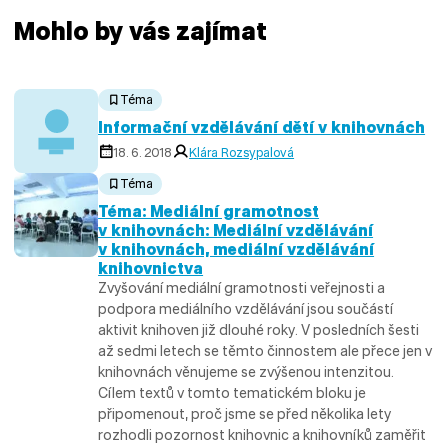
Mohlo by vás zajímat
Téma
Informační vzdělávání dětí v knihovnách
18. 6. 2018
Klára Rozsypalová
Téma
Téma: Mediální gramotnost
v knihovnách: Mediální vzdělávání
v knihovnách, mediální vzdělávání
knihovnictva
Zvyšování mediální gramotnosti veřejnosti a
podpora mediálního vzdělávání jsou součástí
aktivit knihoven již dlouhé roky. V posledních šesti
až sedmi letech se těmto činnostem ale přece jen v
knihovnách věnujeme se zvýšenou intenzitou.
Cílem textů v tomto tematickém bloku je
připomenout, proč jsme se před několika lety
rozhodli pozornost knihovnic a knihovníků zaměřit