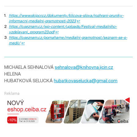
https://www.skipcr.cz/dokumenty/klicova-slova/rozhrani-pruniky-
informacni-medialni-gramotnosti-2023
↩︎
https://o.seznam.cz/wp-content/uploads/Festival-medialniho-
vzdelavani_program23.pdf
↩︎
https://o.seznam.cz/pomahame/medialni-gramotnost/seznam-se-s-
medii/
↩︎
MICHAELA SEHNALOVÁ
sehnalova@knihovna.jicin.cz
HELENA
HUBATKOVÁ SELUCKÁ
hubatkovaselucka@gmail.com
Reklama