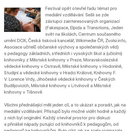
Festival opět otevřel řadu témat pro
mediální vzdělávání. Sešli se zde
zástupci zainteresovaných organizací
(Fakespace, Elpida a Transitions, Jeden
svět na školách, Centrum současného
umění DOX, Česká tisková kancelář, Wikimedie ČR, Zvolsi.info,
Asociace učitelů občanské výchovy a společenských věd)
s pedagogy základních, středních i vysokých škol a (učícími)
knihovníky z Městské knihovny v Praze, Moravskoslezské
vědecké knihovny v Ostravě, Městské knihovny v Hodoníně,
Studijní a vědecké knihovny v Hradci Králové, Knihovny F.
V. Lorence Vrdy, Jihočeské vědecké knihovny v Českých
Budějovicích, Městské knihovny v Litvínově a Městské
knihovny v Tišnově.
Všichni přednášející měli jeden cíl, a to ukázat a poradit, jak na
mediální vzdělávání. Přístupů bylo možné vidět hodně a každý
z nich byl originální. Každý otevíral prostor pro diskuzi
a přinášel nápady putující od knihovníků k pedagogům, od
pedagogů ke knihovníkům. Bylo cítit, jak se zcela rozmazala