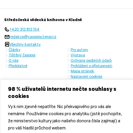
Středočeská vědecká knihovna v Kladně
+420 312 813 154
redakce@casopisctenar.cz
Všechny kontakty
Články
Pro autory
Tištěný časopis
Výstava
O nás
Ochrana osobních údajů
Předplatné
Prohlášení o přístupnosti
Mapa stránek
Nastavení cookies
Časopis vychází s laskavou finanční podporou Ministerstva kultury
České republiky a Středočeského kraje
98 % uživatelů internetu nečte souhlasy s
cookies
Vy k nim zjevně nepatříte. Nic překvapivého pro vás ale
nemáme. Používáme cookies pro analytiku (jistě pochopíte,
že ministerstvo kultury jako našeho donora čísla zajímají) a
pro váš hladší průchod webem.