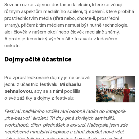
Seznam.cz se zájemci dostanou k lekcím, které se věnují
různým aspektům mediálního sdělení, tj. sdělení, které probíhá
prostřednictvím média (třetí nebo, chcete-li, prostřední
strany), přičemž tím médiem nemusí být nutně technologie,
ale i člověk v našem okolí nebo člověk mediálně známý.
A proto je tematický výběr a šíře festivalu v ledasčem
unikátní.
Dojmy očité účastnice
Pro zprostředkované dojmy jsme oslovili
jednu z účastnic festivalu,
Michaelu
Sehnalovou
, aby se s námi podělila
o své zážitky a dojmy z festivalu:
Festival mediálního vzdělávání osobně řadím do kategorie
„the-best-of“ školení. Tři dny plné skvělých seminářů,
workshopů, dílen, přednášek a exkurzí. Načerpala jsem zde
nepřeberné množství inspirace a chuti zkoušet nové věci.
Jako účastník jsem měla možnost okusit vše, co festival