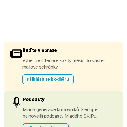
Buďte v obraze
Výběr ze Čtenáře každý měsíc do vaší e-
mailové schránky.
Přihlásit se k odběru
Podcasty
Mladá generace knihovníků. Sledujte
nejnovější podcasty Mladého SKIPu.