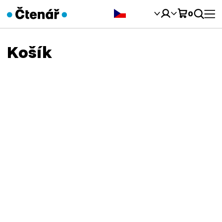
Čeština‎
0
Košík