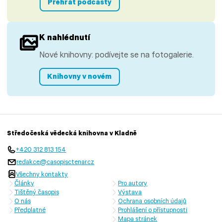
Přehrát podcasty
K nahlédnutí
Nové knihovny: podívejte se na fotogalerie.
Knihovny v novém
Středočeská vědecká knihovna v Kladně
+420 312 813 154
redakce@casopisctenar.cz
Všechny kontakty
Články
Pro autory
Tištěný časopis
Výstava
O nás
Ochrana osobních údajů
Předplatné
Prohlášení o přístupnosti
Mapa stránek