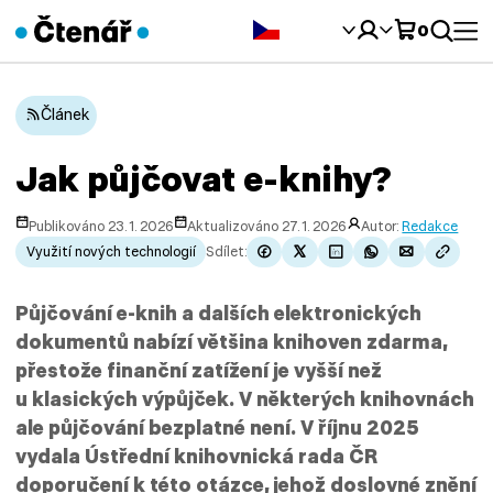
Čeština‎
0
Článek
Jak půjčovat e-knihy?
Publikováno 23. 1. 2026
Aktualizováno 27. 1. 2026
Autor:
Redakce
Využití nových technologií
Sdílet:
Půjčování e-knih a dalších elektronických
dokumentů nabízí většina knihoven zdarma,
přestože finanční zatížení je vyšší než
u klasických výpůjček. V některých knihovnách
ale půjčování bezplatné není. V říjnu 2025
vydala Ústřední knihovnická rada ČR
doporučení k této otázce, jehož doslovné znění