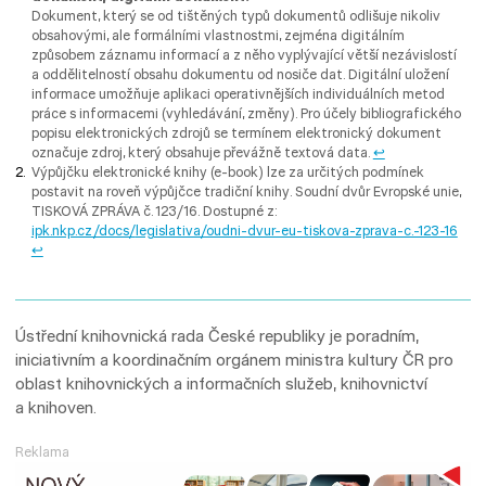
Dokument, který se od tištěných typů dokumentů odlišuje nikoliv
obsahovými, ale formálními vlastnostmi, zejména digitálním
způsobem záznamu informací a z něho vyplývající větší nezávislostí
a oddělitelností obsahu dokumentu od nosiče dat. Digitální uložení
informace umožňuje aplikaci operativnějších individuálních metod
práce s informacemi (vyhledávání, změny). Pro účely bibliografického
popisu elektronických zdrojů se termínem elektronický dokument
označuje zdroj, který obsahuje převážně textová data.
↩︎
Výpůjčku elektronické knihy (e-book) lze za určitých podmínek
postavit na roveň výpůjčce tradiční knihy. Soudní dvůr Evropské unie,
TISKOVÁ ZPRÁVA č. 123/16. Dostupné z:
ipk.nkp.cz/docs/
legislativa/oudni-dvur-eu-tiskova-zprava-c.-123-16
↩︎
Ústřední knihovnická rada České republiky je poradním,
iniciativním a koordinačním orgánem ministra kultury ČR pro
oblast knihovnických a informačních služeb, knihovnictví
a knihoven.
Reklama