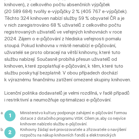
knihoven), z celkového počtu absenčních výpůjček
(20 589 684) tvořily e-výpůjčky 2 % (405 767 e-výpůjček).
Těchto 324 knihoven nabízí služby 59 % obyvatel ČR a je
v nich zaregistrováno 68 % uživatelů z celkového počtu
registrovaných uživatelů ve veřejných knihovnách v roce
2024. Zájem o e-půjčování z hlediska veřejnosti pomalu
stoupá. Pokud knihovna v místě nenabízí e-půjčování,
uživatelé se proto obracejí na větší knihovny, které tuto
službu nabízejí. Současně probíhá přesun uživatelů od
knihoven, které zpoplatňují e-půjčování, k těm, které tuto
službu poskytují bezplatně. V obou případech dochází
k výraznému finančnímu zatížení omezené skupiny knihoven.
Licenční politika dodavatelů je velmi rozdílná, v řadě případů
i restriktivní a neumožňuje optimalizaci e-půjčování.
Ministerstvo kultury podporuje zahájení e-půjčování formou
dotace z dotačního programu VISK. Cílem je, aby co nejvíce
knihoven nabízelo službu e-půjčování.
Knihovny žádají své provozovatele a zřizovatele o navýšení
rozpočtu na nákup knihovních fondů a elektronických