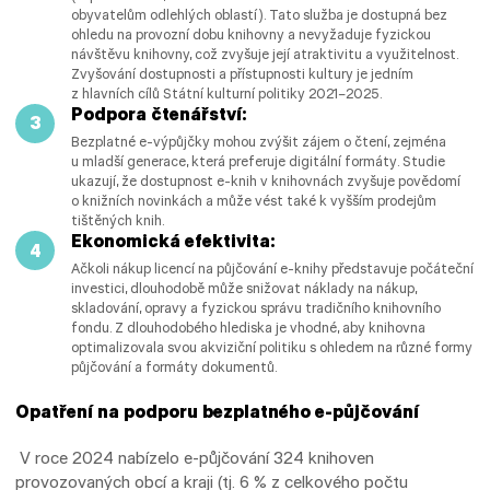
obyvatelům odlehlých oblastí). Tato služba je dostupná bez
ohledu na provozní dobu knihovny a nevyžaduje fyzickou
návštěvu knihovny, což zvyšuje její atraktivitu a využitelnost.
Zvyšování dostupnosti a přístupnosti kultury je jedním
z hlavních cílů Státní kulturní politiky 2021–2025.
Podpora čtenářství:
Bezplatné e-výpůjčky mohou zvýšit zájem o čtení, zejména
u mladší generace, která preferuje digitální formáty. Studie
ukazují, že dostupnost e-knih v knihovnách zvyšuje povědomí
o knižních novinkách a může vést také k vyšším prodejům
tištěných knih.
Ekonomická efektivita:
Ačkoli nákup licencí na půjčování e-knihy představuje počáteční
investici, dlouhodobě může snižovat náklady na nákup,
skladování, opravy a fyzickou správu tradičního knihovního
fondu. Z dlouhodobého hlediska je vhodné, aby knihovna
optimalizovala svou akviziční politiku s ohledem na různé formy
půjčování a formáty dokumentů.
Opatření na podporu bezplatného e-půjčování
V roce 2024 nabízelo e-půjčování 324 knihoven
provozovaných obcí a kraji (tj. 6 % z celkového počtu