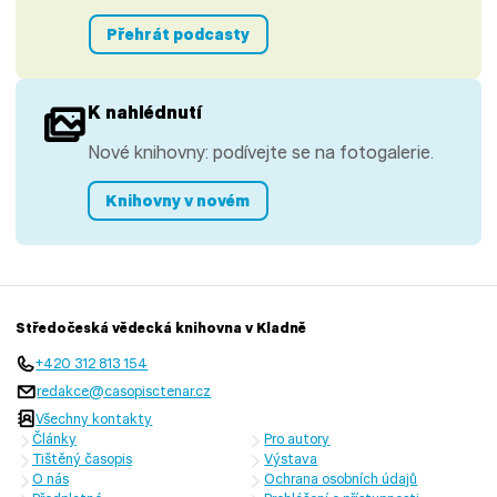
Přehrát podcasty
K nahlédnutí
Nové knihovny: podívejte se na fotogalerie.
Knihovny v novém
Středočeská vědecká knihovna v Kladně
+420 312 813 154
redakce@casopisctenar.cz
Všechny kontakty
Články
Pro autory
Tištěný časopis
Výstava
O nás
Ochrana osobních údajů