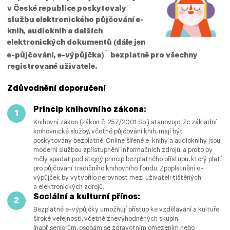
v České republice poskytovaly
službu elektronického půjčování e-
knih, audioknih a dalších
elektronických dokumentů (dále jen
1
e-půjčování, e-výpůjčka)
bezplatně pro všechny
registrované uživatele.
Zdůvodnění doporučení
Princip knihovního zákona:
Knihovní zákon (zákon č. 257/2001 Sb.) stanovuje, že základní
knihovnické služby, včetně půjčování knih, mají být
poskytovány bezplatně. Online šířené e-knihy a audioknihy jsou
moderní službou zpřístupnění informačních zdrojů, a proto by
měly spadat pod stejný princip bezplatného přístupu, který platí
pro půjčování tradičního knihovního fondu. Zpoplatnění e-
výpůjček by vytvořilo nerovnost mezi uživateli tištěných
a elektronických zdrojů.
Sociální a kulturní přínos:
Bezplatné e-výpůjčky umožňují přístup ke vzdělávání a kultuře
široké veřejnosti, včetně znevýhodněných skupin
(např. seniorům, osobám se zdravotním omezením nebo