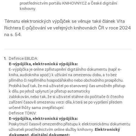
prostřednictvím portálu KNIHOVNY.CZ a České digitální
knihovny.
Tématu elektronických výpůjček se věnuje také článek Víta
Richtera E-půjčování ve veřejných knihovnách ČR v roce 2024
na s. 54.
Definice EBLIDA:
E-výpůjčka, elektronická výpůjčka:
E-výpůjčka je online zpřístupnění digitálního dokumentu (např. e-
kniha, audiokniha apod.) k užívání na omezenou dobu, a to bez
přímého či nepřímého hospodářského nebo obchodního prospěchu.
Probíhá buď tak, že má uživatel po stanovený čas umožněn přístup
k dílu, po jehož uplynutí je přístup automaticky
zablokován, nebo tak, že si uživatel stáhne do počítače či čtecího
zařízení časově omezenou verzi díla, která se po vypršení předem
určené lhůty sama znepřístupní.
Definice TDKIV:
E-výpůjčka, elektronická výpůjčka:
Poskytnutí časově omezeného přístupu k elektronickému dokumentu
uživateli prostřednictvím online služby knihovny.
Elektronický
dokument, digitální dokument: