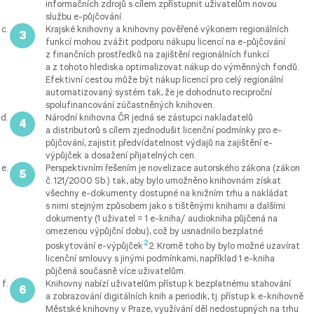
informačních zdrojů s cílem zpřístupnit uživatelům novou
službu e-půjčování.
Krajské knihovny a knihovny pověřené výkonem regionálních
funkcí mohou zvážit podporu nákupu licencí na e-půjčování
z finančních prostředků na zajištění regionálních funkcí
a z tohoto hlediska optimalizovat nákup do výměnných fondů.
Efektivní cestou může být nákup licencí pro celý regionální
automatizovaný systém tak, že je dohodnuto reciproční
spolufinancování zúčastněných knihoven.
Národní knihovna ČR jedná se zástupci nakladatelů
a distributorů s cílem zjednodušit licenční podmínky pro e-
půjčování, zajistit předvídatelnost výdajů na zajištění e-
výpůjček a dosažení přijatelných cen.
Perspektivním řešením je novelizace autorského zákona (zákon
č. 121/2000 Sb.) tak, aby bylo umožněno knihovnám získat
všechny e-dokumenty dostupné na knižním trhu a nakládat
s nimi stejným způsobem jako s tištěnými knihami a dalšími
dokumenty (1 uživatel = 1 e-kniha/ audiokniha půjčená na
omezenou výpůjční dobu), což by usnadnilo bezplatné
2
poskytování e-výpůjček
2. Kromě toho by bylo možné uzavírat
licenční smlouvy s jinými podmínkami, například 1 e-kniha
půjčená současně více uživatelům.
Knihovny nabízí uživatelům přístup k bezplatnému stahování
a zobrazování digitálních knih a periodik, tj. přístup k e-knihovně
Městské knihovny v Praze, využívání děl nedostupných na trhu