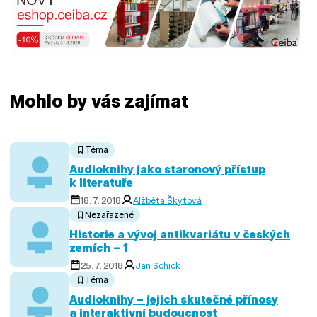
Mohlo by vás zajímat
Téma
Audioknihy jako staronový přístup
k literatuře
18. 7. 2018
Alžběta Škytová
Nezařazené
Historie a vývoj antikvariátu v českých
zemích – 1
25. 7. 2018
Jan Schick
Téma
Audioknihy – jejich skutečné přínosy
a interaktivní budoucnost