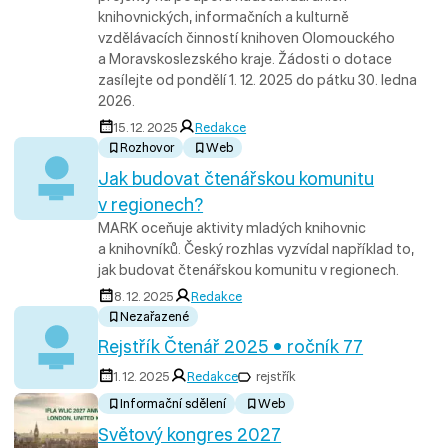
knihovnických, informačních a kulturně
vzdělávacích činností knihoven Olomouckého
a Moravskoslezského kraje. Žádosti o dotace
zasílejte od pondělí 1. 12. 2025 do pátku 30. ledna
2026.
15. 12. 2025
Redakce
Rozhovor
Web
Jak budovat čtenářskou komunitu
v regionech?
MARK oceňuje aktivity mladých knihovnic
a knihovníků. Český rozhlas vyzvídal například to,
jak budovat čtenářskou komunitu v regionech.
8. 12. 2025
Redakce
Nezařazené
Rejstřík Čtenář 2025 • ročník 77
1. 12. 2025
Redakce
rejstřík
Informační sdělení
Web
Světový kongres 2027