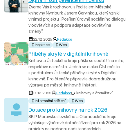
Digitální kompetence knihovníků
Zveme Vás k rozhovoru s ředitelem Městské
knihovny Nymburk Janem Červinkou, který vznikl
v rámci projektu „Posílení úrovně sociálního dialogu
v odvětvích a podpora adaptace odvětví na
změny“.
22. 12. 2025
Redakce
Inspirace
Web
Příběhy skryté v digitální knihovně
Knihovna Ústeckého kraje přišla se soutěží na míru,
respektive na město. Jedná se o akci Číst město
s podtitulem Ústecké příběhy skryté v Digitální
knihovně. Pro čtenáře připravila dobrodružnou
výpravu po městě, knihovně i historii.
17. 12. 2025
Redakce
knihovny a čtenářství
Informační sdělení
Web
Dotace pro knihovny na rok 2026
SKIP Moravskoslezského a Olomouckého kraje
vyhlašuje výběrové dotační řízení pro rok 2026 na
projekty na podporu nadstandardních