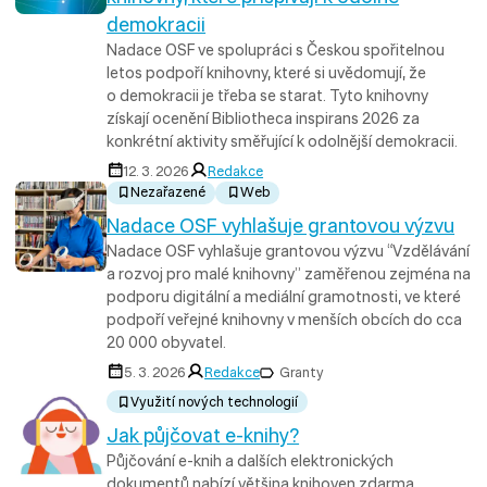
demokracii
Nadace OSF ve spolupráci s Českou spořitelnou
letos podpoří knihovny, které si uvědomují, že
o demokracii je třeba se starat. Tyto knihovny
získají ocenění Bibliotheca inspirans 2026 za
konkrétní aktivity směřující k odolnější demokracii.
12. 3. 2026
Redakce
Nezařazené
Web
Nadace OSF vyhlašuje grantovou výzvu
Nadace OSF vyhlašuje grantovou výzvu “Vzdělávání
a rozvoj pro malé knihovny” zaměřenou zejména na
podporu digitální a mediální gramotnosti, ve které
podpoří veřejné knihovny v menších obcích do cca
20 000 obyvatel.
5. 3. 2026
Redakce
Granty
Využití nových technologií
Jak půjčovat e-knihy?
Půjčování e-knih a dalších elektronických
dokumentů nabízí většina knihoven zdarma,