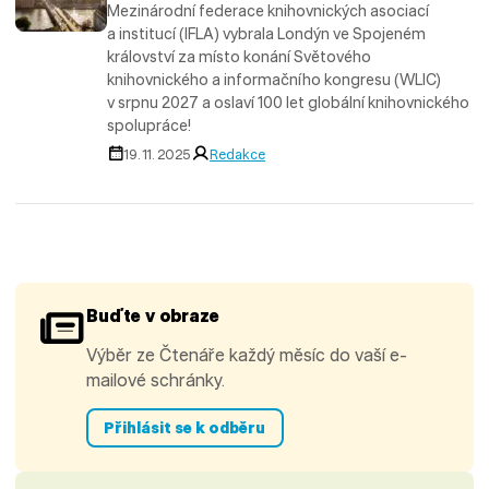
Mezinárodní federace knihovnických asociací
a institucí (IFLA) vybrala Londýn ve Spojeném
království za místo konání Světového
knihovnického a informačního kongresu (WLIC)
v srpnu 2027 a oslaví 100 let globální knihovnického
spolupráce!
19. 11. 2025
Redakce
Buďte v obraze
Výběr ze Čtenáře každý měsíc do vaší e-
mailové schránky.
Přihlásit se k odběru