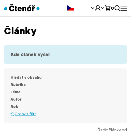
Čeština‎
0
Články
Kde článek vyšel
Hledat v obsahu
Rubrika
Téma
Autor
Rok
Obnovit filtr
Řadit články od