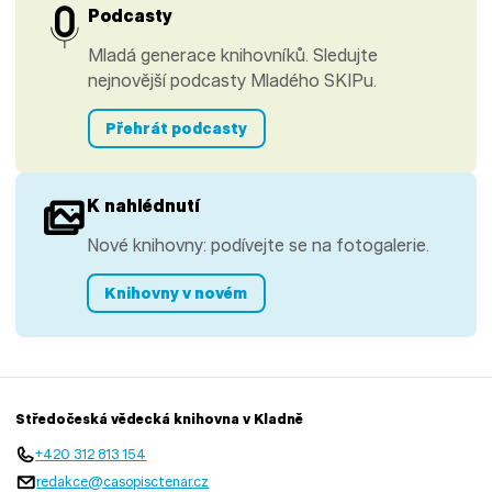
Podcasty
Mladá generace knihovníků. Sledujte
nejnovější podcasty Mladého SKIPu.
Přehrát podcasty
K nahlédnutí
Nové knihovny: podívejte se na fotogalerie.
Knihovny v novém
Středočeská vědecká knihovna v Kladně
+420 312 813 154
redakce@casopisctenar.cz