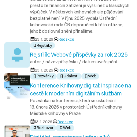
přestože finanční zatížení je vyšší než u klasických
výpůjček. V některých knihovnách ale půjčování
bezplatné není. V říjnu 2025 vydala Ústřední
knihovnická rada ČR doporučení k této otázce,
jehož doslovné znění přinášíme.
23. 1. 2026
Redakce
Rejstříky
Rejstřík: Webové příspěvky za rok 2025
autor / název příspěvku / datum uveřejnění
23. 1. 2026
Redakce
Pozvánky
Události
Web
Konference Knihovny.digital: Inspirace na
cestě k moderním digitálním službám
Pozvánka na konferenci, která se uskuteční
18. února 2026 v prostorách Ústřední knihovny
Městské knihovny v Praze.
13. 1. 2026
Redakce
Rozhovor
Web