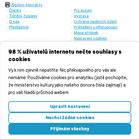
Všechny kontakty
Články
Pro autory
Tištěný časopis
Výstava
O nás
Ochrana osobních údajů
Předplatné
Prohlášení o přístupnosti
Mapa stránek
Nastavení cookies
Časopis vychází s laskavou finanční podporou Ministerstva kultury
České republiky a Středočeského kraje
98 % uživatelů internetu nečte souhlasy s
cookies
Vy k nim zjevně nepatříte. Nic překvapivého pro vás ale
nemáme. Používáme cookies pro analytiku (jistě pochopíte,
že ministerstvo kultury jako našeho donora čísla zajímají) a
pro váš hladší průchod webem.
© 2026 Středočeská vědecká knihovna v Kladně, příspěvková
Upravit nastavení
organizace
Vyrobila
značkárna s.r.o.
Nechci žádné cookies
Přijímám všechny