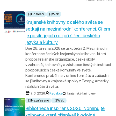
Události
Web
Krajanské knihovny z celého světa se
setkají na mezinárodní konferenci. Cílem
je posílit jejich roli při šíření českého
jazyka a kultury
Dne 26. března 2026 se uskuteční 2. Mezinárodní
konference českých krajanských knihoven, která
propojí krajanské organizace, české školy
v zahraničí, knihovníky a zástupce českých institucí
podporujících české komunity ve světě.
Konference proběhne v online formátu a zúčastní
se jí knihovny a krajanské spolky z Evropy, Ameriky
i dalších částí světa.
17. 3. 2026
Redakce
krajanské knihovny
Nezařazené
Web
Bibliotheca inspirans 2026: Nominujte
knihovny, které přispívají k odolné