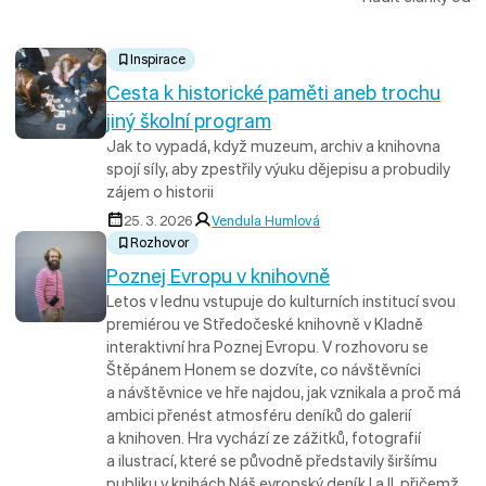
Inspirace
Cesta k historické paměti aneb trochu
jiný školní program
Jak to vypadá, když muzeum, archiv a knihovna
spojí síly, aby zpestřily výuku dějepisu a probudily
zájem o historii
25. 3. 2026
Vendula Humlová
Rozhovor
Poznej Evropu v knihovně
Letos v lednu vstupuje do kulturních institucí svou
premiérou ve Středočeské knihovně v Kladně
interaktivní hra Poznej Evropu. V rozhovoru se
Štěpánem Honem se dozvíte, co návštěvníci
a návštěvnice ve hře najdou, jak vznikala a proč má
ambici přenést atmosféru deníků do galerií
a knihoven. Hra vychází ze zážitků, fotografií
a ilustrací, které se původně představily širšímu
publiku v knihách Náš evropský deník I a II, přičemž