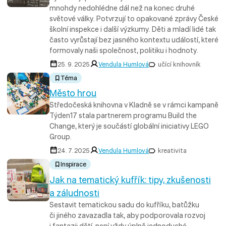
mnohdy nedohlédne dál než na konec druhé
světové války. Potvrzují to opakované zprávy České
školní inspekce i další výzkumy. Děti a mladí lidé tak
často vyrůstají bez jasného kontextu událostí, které
formovaly naši společnost, politiku i hodnoty.
25. 9. 2025
Vendula Humlová
učící knihovník
Téma
Město hrou
Středočeská knihovna v Kladně se v rámci kampaně
Týden17 stala partnerem programu Build the
Change, který je součástí globální iniciativy LEGO
Group.
24. 7. 2025
Vendula Humlová
kreativita
Inspirace
Jak na tematický kufřík: tipy, zkušenosti
a záludnosti
Sestavit tematickou sadu do kufříku, batůžku
či jiného zavazadla tak, aby podporovala rozvoj
i fantazii dětí, není vždy úplně jednoduché.