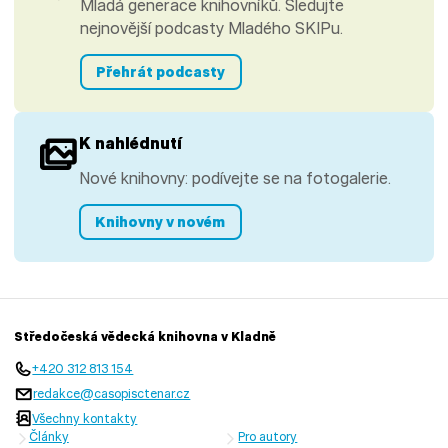
Mladá generace knihovníků. Sledujte
nejnovější podcasty Mladého SKIPu.
Přehrát podcasty
K nahlédnutí
Nové knihovny: podívejte se na fotogalerie.
Knihovny v novém
Středočeská vědecká knihovna v Kladně
+420 312 813 154
redakce@casopisctenar.cz
Všechny kontakty
Články
Pro autory