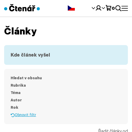
Čeština‎
0
Články
Kde článek vyšel
Hledat v obsahu
Rubrika
Téma
Autor
Rok
Obnovit filtr
Řadit články od