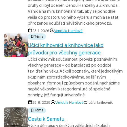
druhý díl byl oceněn Cenou Hanzelky a Zikmunda.
Vznikla na míru knihovnám tak, aby se pohodlně
vešla do prostoru volného výběru a mohla se stát
přirozenou součástí návštěvnického provozu.
23. 1. 2026
Vendula Humlová
Téma
Učící knihovníci a knihovnice jako
průvodci pro všechny generace
Učící knihovník současnosti provází poznáváním
všechny generace – od batolat až po období
tzv. třetího věku. Ačkoli poznatky, které jednotlivým
skupinám zprostředkováváme, se liší svým
obsahem, formou i způsobem podání, nacházíme
napříč věkovými kategoriemi určité společné
principy, jež fungují univerzálně.
25. 9. 2025
Vendula Humlová
učící knihovník
Téma
Cesta k Sametu
Výuka dějepisu v českých základních školách