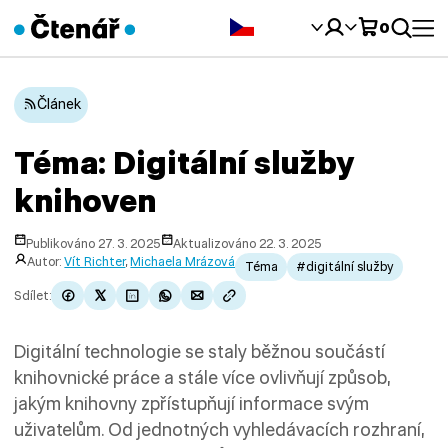
Čeština‎
0
Článek
Téma: Digitální služby
knihoven
Publikováno 27. 3. 2025
Aktualizováno 22. 3. 2025
Autor:
Vít Richter
,
Michaela Mrázová
Téma
#digitální služby
Sdílet:
Digitální technologie se staly běžnou součástí
knihovnické práce a stále více ovlivňují způsob,
jakým knihovny zpřístupňují informace svým
uživatelům. Od jednotných vyhledávacích rozhraní,