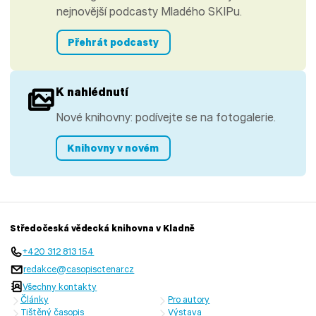
nejnovější podcasty Mladého SKIPu.
Přehrát podcasty
K nahlédnutí
Nové knihovny: podívejte se na fotogalerie.
Knihovny v novém
Středočeská vědecká knihovna v Kladně
+420 312 813 154
redakce@casopisctenar.cz
Všechny kontakty
Články
Pro autory
Tištěný časopis
Výstava