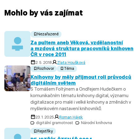
Mohlo by vás zajímat
Nezařazené
Za pultem aneb Věková, vzdělanostní
a mzdová struktura pracovníků knihoven
ČR v roce 2011
2. 5. 2018
Zlata Houšková
Rozhovor
Téma
Knihovny by měly přijmout roli průvodců
digitálním světem
S Tomášem Foltýnem a Ondřejem Hudečkem o
komunikačním tématu knihovny.digital, významu
digitalizace pro malé i velké knihovny a změnách v
myšlenkovém nastavení knihovníků.
23. 1. 2025
Roman Hájek
digitální gramotnost
Národní knihovna
Rejstříky