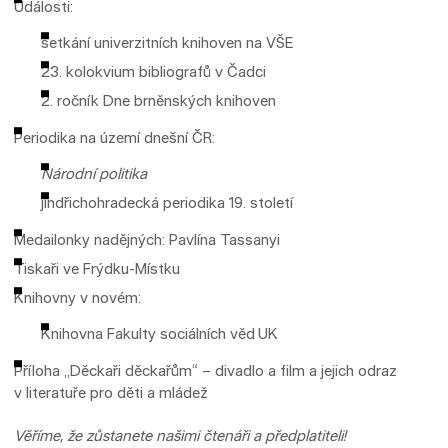
Události:
setkání univerzitních knihoven na VŠE
23. kolokvium bibliografů v Čadci
2. ročník Dne brněnských knihoven
Periodika na území dnešní ČR:
Národní politika
jindřichohradecká periodika 19. století
Medailonky nadějných: Pavlína Tassanyi
Tiskaři ve Frýdku-Místku
Knihovny v novém:
Knihovna Fakulty sociálních věd UK
Příloha „Děckaři děckařům“ – divadlo a film a jejich odraz
v literatuře pro děti a mládež
Věříme, že zůstanete našimi čtenáři a předplatiteli!