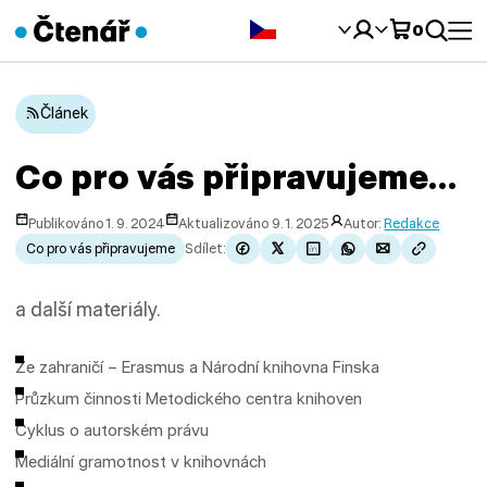
Čeština‎
0
Článek
Co pro vás připravujeme…
Publikováno 1. 9. 2024
Aktualizováno 9. 1. 2025
Autor:
Redakce
Co pro vás připravujeme
Sdílet:
a další materiály.
Ze zahraničí – Erasmus a Národní knihovna Finska
Průzkum činnosti Metodického centra knihoven
Cyklus o autorském právu
Mediální gramotnost v knihovnách