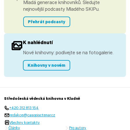
Mladá generace knihovníků. Sledujte
nejnovější podcasty Mladého SKIPu.
Přehrát podcasty
K nahlédnutí
Nové knihovny: podívejte se na fotogalerie.
Knihovny v novém
Středočeská vědecká knihovna v Kladně
+420 312 813 154
redakce@casopisctenar.cz
Všechny kontakty
Články
Pro autory