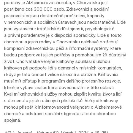
poruchy je Alzheimerova choroba, v Chorvatsku je jí
postiženo cca 300 000 osob. Zdravotníci a sociální
pracovníci nejsou dostatečně proškoleni, kapacity
v nemocnicích a sociálních ústavech jsou nedostatečné. Lidé
jsou vystaveni ztrátě lidské důstojnosti, psychologické
a právní poradenství je k dispozici sporadicky. Lidé s touto
chorobou a jejich rodiny v Chorvatsku naléhavě potřebují
komplexní zdravotnickou péči a informační systémy, které
budou podporovat jejich potřeby a pomohou jim žít důstojný
život. Chorvatské veřejné knihovny souhlasí s úlohou
knihoven při podpoře lidí s demencí v místních komunitách,
i když je tato činnost velice náročná a obtížná. Knihovníci
musí mít přístup k programům dalšího profesního rozvoje,
které je vybaví znalostmi a dovednostmi v této oblasti.
Kvalitní knihovnické služby mohou zlepšit kvalitu života lidí
s demencí a jejich rodinných příslušníků. Veřejné knihovny
mohou přispět k informovanosti veřejnosti o Alzheimerově
chorobě a odstranit sociální stigmata s touto chorobou
spojená.
(IFLA Journal – Volume 50, March 1, 2024, s. 16–25)