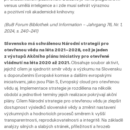
versus umělá inteligence a i zde musí sehrát výraznou
a pozitivní roli akademické knihovny.
(BuB Forum Bibliothek und Information – Jahrgang 76, Nr. 1,
2024, s. 240–241)
Slovensko má schválenou Národní strategii pro
otevřenou vědu na léta 2021–2028, což je jeden
z výstupů Akčního plánu Iniciativy pro otevřené
vládnutí na léta 2020 až 2021.
Obsahuje soubor aktivit,
jejichž cílem je sjednotit směr vědy a výzkumu na Slovensku
s doporučeními Evropské komise a dalšími evropskými
iniciativami, jako jsou Plán S, Evropský cloud pro otevřenou
vědu aj. Implementace strategie je rozdělena na několik
období a jednotlivé termíny jejich realizace pokrývají akční
plány. Cílem Národní strategie pro otevřenou vědu je zlepšit
dostupnost výsledků slovenské vědy a změnit nastavení
výzkumných a hodnoticích procesů směrem k vyšší
transparentnosti, reprodukovatelnosti a integritě. Na základě
analýzy silných a slabých stránek, příležitostí a hrozeb