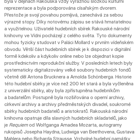
byla v dějinách Rakouska vždy výraznou složkou kulturní
reprezentace a byla podporována císařským dvorem.
Přestože je svojí povahou pomíjivá, zanechává za sebou
výrazné stopy. Díky notovému zápisu se stává hmatatelnou
a využitelnou. Uživatelé hudebních sbírek Rakouské národní
knihovny ve Vídni pocházejí z celého světa. Tyto dokumenty
mohou fyzicky studovat v Paláci Mollard v prvním vídeňském
obvodu. Větší část hudebních sbírek je k dispozici v digitální
formě kdekoliv a kdykoliv online nebo lze objednat kopie
prostřednictvím reprodukční služby. V posledních letech byly
systematicky digitalizovány velké soubory hudebních fondů
včetně děl Antona Brucknera a Arnolda Schönberga. Historie
této hudební sbírky je více než 200 let stará a byla vyčleněna
z univerzální sbírky, aby byla zpřístupněna hudebníkům
a badatelům. Postupně byla rozšiřována o operní archivy,
církevní archivy a archivy předměstských divadel, soukromé
sbírky hudebních badatelů a aristokratů. Rakouská národní
knihovna opatruje díla slavných hudebních skladatelů, jako
je
Requiem
od Wolfganga Amadea Mozarta, autogramy
rukopisů Josepha Haydna, Ludwiga van Beethovena, Gustava
Mahlera nebo Richarda Strausse. Vrcholné hudební památky