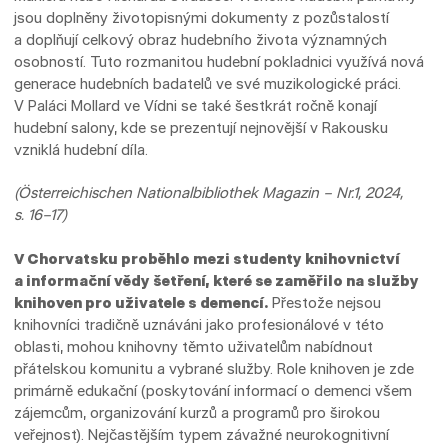
jsou doplněny životopisnými dokumenty z pozůstalostí
a doplňují celkový obraz hudebního života významných
osobností. Tuto rozmanitou hudební pokladnici využívá nová
generace hudebních badatelů ve své muzikologické práci.
V Paláci Mollard ve Vídni se také šestkrát ročně konají
hudební salony, kde se prezentují nejnovější v Rakousku
vzniklá hudební díla.
(Österreichischen Nationalbibliothek Magazin – Nr.1, 2024,
s. 16–17)
V Chorvatsku proběhlo mezi studenty knihovnictví
a informační vědy šetření, které se zaměřilo na služby
knihoven pro uživatele s demencí.
Přestože nejsou
knihovníci tradičně uznáváni jako profesionálové v této
oblasti, mohou knihovny těmto uživatelům nabídnout
přátelskou komunitu a vybrané služby. Role knihoven je zde
primárně edukační (poskytování informací o demenci všem
zájemcům, organizování kurzů a programů pro širokou
veřejnost). Nejčastějším typem závažné neurokognitivní