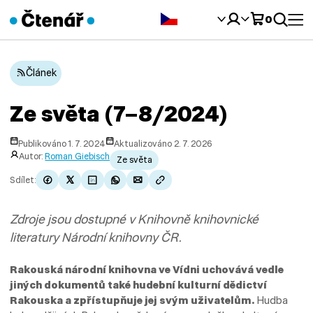
Čeština‎
0
Článek
Ze světa (7–8/2024)
Publikováno 1. 7. 2024
Aktualizováno 2. 7. 2026
Autor:
Roman Giebisch
Ze světa
Sdílet:
Zdroje jsou dostupné v Knihovně knihovnické
literatury Národní knihovny ČR.
Rakouská národní knihovna ve Vídni uchovává vedle
jiných dokumentů také hudební kulturní dědictví
Rakouska a zpřístupňuje jej svým uživatelům.
Hudba