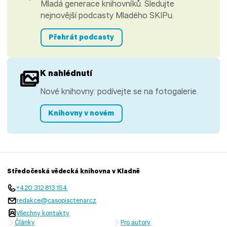
Mladá generace knihovníků. Sledujte
nejnovější podcasty Mladého SKIPu.
Přehrát podcasty
K nahlédnutí
Nové knihovny: podívejte se na fotogalerie.
Knihovny v novém
Středočeská vědecká knihovna v Kladně
+420 312 813 154
redakce@casopisctenar.cz
Všechny kontakty
Články
Pro autory