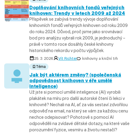
Doplňování knihovních fondů veřejných
knihoven: Trendy v letech 2009 až 2024
Příspěvek se zabývá trendy vývoje doplňování
knihovních fondů veřejných knihoven od roku 2009
do roku 2024. Důvod, proč jsme jako srovnávací
bod pro analýzu vybrali rok 2009, je jednoduchý –
právě v tomto roce dosáhly české knihovny
historického rekordu v počtu výpůjček.
25. 3. 2026
Vít Richter
knihovny a knižní trh
Téma
Jak být aktérem změny? (společenská
odpovědnost knihoven v éře umělé
inteligence)
Už jste si pomocí umělé inteligence (AI) vyrobili
plakátek na míru pro další autorské čtení či lekci v
knihovně? Nechali na AI, ať za vás sestaví zdvořilou
odpověď na email, na který se vám za každou cenu
nechce odepisovat? Pohotově s pomocí AI
odpověděli na zvídavé dětské dotazy, na které vaše
porozumění fyzice, vesmíru a životu nestačí?