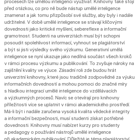
procesech lze umělou inteligenci využívat. Knihovny také stojí
před otázkou, co pro ně bude nástup umělé inteligence
znamenat a jak tomu přizpůsobí své služby, aby byly i nadále
udržitelné. V době umělé inteligence se stávají klíčovými
dovednosti jako kritické myšlení, sebereflexe a informační
gramotnost. Studenti na univerzitách musí být schopni
posoudit spolehlivost informací, vyhnout se plagiátorství
a být si jisti výsledky svého výzkumu. Generativní umělá
inteligence se nyní ukazuje jako nedílná součást všech kroků
v rámci procesu výzkumu a publikování. To zvyšuje nároky na
zajištění kvality ve výuce. Zásadní roli zde budou hrát
univerzitní knihovny, které jsou tradičně zodpovědné za výuku
informačních dovedností a mohou pomoci do značné míry
s hladkou integrací umělé inteligence do vzdělávacích
a výzkumných procesů. Navíc se otevírají pro knihovny
příležitosti více se uplatnit v rámci akademického prostředí.
Má-li být i nadále zaručena vysoká kvalita vědecké integrity
a informační bezpečnosti, musí studenti získat potřebné
dovednosti. Knihovny musí nabízet kurzy pro studenty
a pedagogy o používání nástrojů umělé inteligence
při akademickém publikování. Důležité je téma plagiátorství