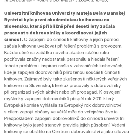
Univerzitní knihovna Univerzity Mateja Bela v Banskej
Bystrici byla první akademickou knihovnou na
Slovensku, která přibližně před deseti lety začala
pracovat s dobrovolníky a koordinovat jejich
činnost.
O zapojení do činnosti knihovny a jejich pomoci
začala knihovna uvažovat při řešení problémů s provozem.
Každoročně na začátku nového akademického roku
pociťovala značný nedostatek personálu a hledala řešení
tohoto problému. Inspiraci našla v zahraničních knihovnách,
kde je zapojení dobrovolníků přirozenou součástí činnosti
knihoven. Zajímavé byly take zkušenosti některých veřejných
knihoven na Slovensku, které už pracovaly s dobrovolníky
při organizaci svých aktivit nebo při propagaci. K osvojení
myšlenky zapojení dobrovolníků přispěl rok 2011, který
Evropská komise vyhlásila za Evropský rok dobrovolnictví
s cílem zapojit občany ve větší míře do veřejného života.
Předpokladem zapojení dobrovolníků do činnosti univerzitní
knihovny bylo jasně stanovit pravidla jejich působení. Vedení
knihovny se obrátilo na Centrum dobrovolnictví a jako cílovou