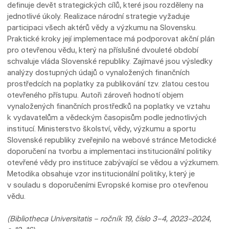
definuje devět strategických cílů, které jsou rozděleny na
jednotlivé úkoly. Realizace národní strategie vyžaduje
participaci všech aktérů vědy a výzkumu na Slovensku.
Praktické kroky její implementace má podporovat akční plán
pro otevřenou vědu, který na příslušné dvouleté období
schvaluje vláda Slovenské republiky. Zajímavé jsou výsledky
analýzy dostupných údajů o vynaložených finančních
prostředcích na poplatky za publikování tzv. zlatou cestou
otevřeného přístupu. Autoři zároveň hodnotí objem
vynaložených finančních prostředků na poplatky ve vztahu
k vydavatelům a vědeckým časopisům podle jednotlivých
institucí. Ministerstvo školství, vědy, výzkumu a sportu
Slovenské republiky zveřejnilo na webové stránce Metodické
doporučení na tvorbu a implementaci institucionální politiky
otevřené vědy pro instituce zabývající se vědou a výzkumem.
Metodika obsahuje vzor institucionální politiky, který je
v souladu s doporučeními Evropské komise pro otevřenou
vědu.
(Bibliotheca Universitatis – ročník 19, číslo 3–4, 2023–2024,