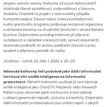
skupinu oslovilo seniory. Knihovna od svých dobrovolníků
očekávala hlavně spolehlivost, zodpovědnost a časovou
flexibilitu. Finančně na projekt s dobrovolníky přispěla
Komunitní nadace Zdravé město, která prostřednictvím
svého grantového programu podporuje neziskové organizace
a občanské iniciativy na zkvalitnění života lidí v okrese Banská
Bystrica. Dobrovolníci pomáhají knihovně při přípravě
vyžádaných a zakládání vrácených knih, opravě dokumentů,
skenování podkladů do archivu publikační činnosti a práci
spojené s přípravou periodik do vazby.
(Knižnica – ročník 23, číslo 1, 2024, s. 20–23)
Německé knihovny řeší podobně jako další informační
instituce vliv umělé inteligence na informační
gramotnost
. Němečtí knihovníci využívají již nyní nástroje
umělé inteligence jako ChatGTP, Perplexity nebo Research
Rabbit a jsou ohromeni jejich možnostmi, které nabízejí
v oblasti generování nápadů, výzkumu a kreativity. Stejně jako
další informační profesionálové jsou ovšem nejistí, v jakých