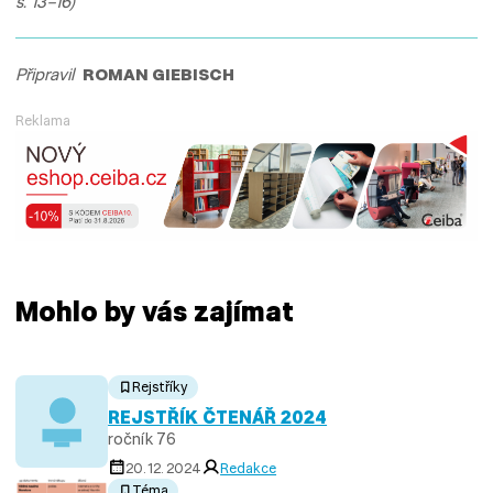
s. 13–16)
Připravil
ROMAN GIEBISCH
Reklama
Mohlo by vás zajímat
Rejstříky
REJSTŘÍK ČTENÁŘ 2024
ročník 76
20. 12. 2024
Redakce
Téma