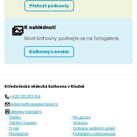
Přehrát podcasty
K nahlédnutí
Nové knihovny: podívejte se na fotogalerie.
Knihovny v novém
Středočeská vědecká knihovna v Kladně
+420 312 813 154
redakce@casopisctenar.cz
Všechny kontakty
Články
Pro autory
Tištěný časopis
Výstava
O nás
Ochrana osobních údajů
Předplatné
Prohlášení o přístupnosti