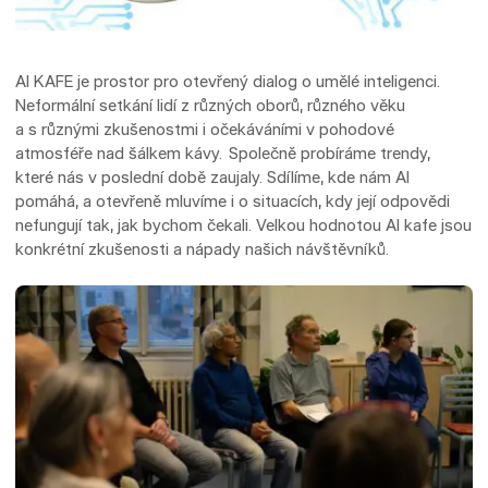
AI KAFE je prostor pro otevřený dialog o umělé inteligenci.
Neformální setkání lidí z různých oborů, různého věku
a s různými zkušenostmi i očekáváními v pohodové
atmosféře nad šálkem kávy. Společně probíráme trendy,
které nás v poslední době zaujaly. Sdílíme, kde nám AI
pomáhá, a otevřeně mluvíme i o situacích, kdy její odpovědi
nefungují tak, jak bychom čekali. Velkou hodnotou AI kafe jsou
konkrétní zkušenosti a nápady našich návštěvníků.