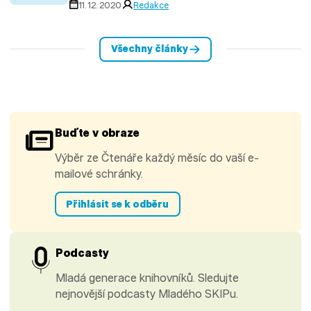
11. 12. 2020
Redakce
Všechny články
Buďte v obraze
Výběr ze Čtenáře každý měsíc do vaší e-
mailové schránky.
Přihlásit se k odběru
Podcasty
Mladá generace knihovníků. Sledujte
nejnovější podcasty Mladého SKIPu.