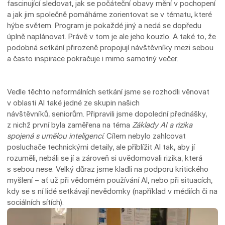
fascinující sledovat, jak se počáteční obavy mění v pochopení
a jak jim společně pomáháme zorientovat se v tématu, které
hýbe světem. Program je pokaždé jiný a nedá se dopředu
úplně naplánovat. Právě v tom je ale jeho kouzlo. A také to, že
podobná setkání přirozeně propojují návštěvníky mezi sebou
a často inspirace pokračuje i mimo samotný večer.
Vedle těchto neformálních setkání jsme se rozhodli věnovat
v oblasti AI také jedné ze skupin našich
návštěvníků, seniorům. Připravili jsme dopolední přednášky,
z nichž první byla zaměřena na téma
Základy AI a rizika
spojená s umělou inteligencí
. Cílem nebylo zahlcovat
posluchače technickými detaily, ale přiblížit AI tak, aby jí
rozuměli, nebáli se jí a zároveň si uvědomovali rizika, která
s sebou nese. Velký důraz jsme kladli na podporu kritického
myšlení – ať už při vědomém používání AI, nebo při situacích,
kdy se s ní lidé setkávají nevědomky (například v médiích či na
sociálních sítích).