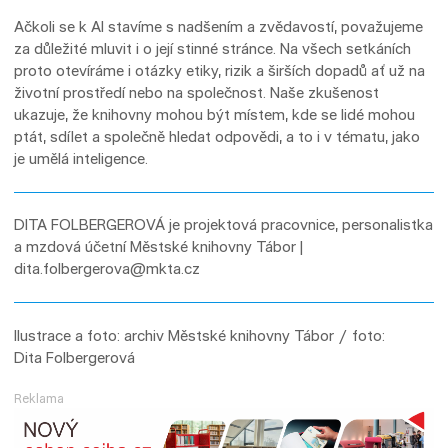
Ačkoli se k AI stavíme s nadšením a zvědavostí, považujeme
za důležité mluvit i o její stinné stránce. Na všech setkáních
proto otevíráme i otázky etiky, rizik a širších dopadů ať už na
životní prostředí nebo na společnost. Naše zkušenost
ukazuje, že knihovny mohou být místem, kde se lidé mohou
ptát, sdílet a společně hledat odpovědi, a to i v tématu, jako
je umělá inteligence.
DITA FOLBERGEROVÁ je projektová pracovnice, personalistka
a mzdová účetní Městské knihovny Tábor |
dita.folbergerova@mkta.cz
Ilustrace a foto: archiv Městské knihovny Tábor / foto:
Dita Folbergerová
Reklama