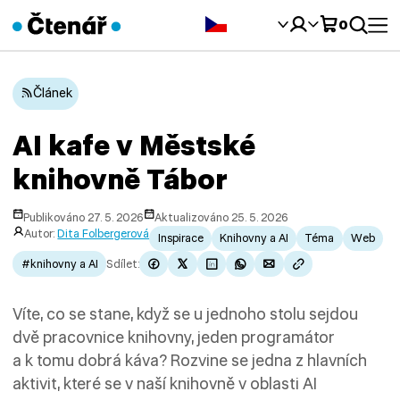
Čeština‎
0
Článek
AI kafe v Městské
knihovně Tábor
Publikováno 27. 5. 2026
Aktualizováno 25. 5. 2026
Autor:
Dita Folbergerová
Inspirace
Knihovny a AI
Téma
Web
#knihovny a AI
Sdílet:
Víte, co se stane, když se u jednoho stolu sejdou
dvě pracovnice knihovny, jeden programátor
a k tomu dobrá káva? Rozvine se jedna z hlavních
aktivit, které se v naší knihovně v oblasti AI