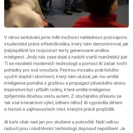
V rámci setkávání jsme měli možnost nahlédnout pod kapotu
studentské práce středoškoláka, který nám demonstroval, jak
(ne)úspěšně lze rozpoznat texty generované umělou
inteligencí. Jindy nás zase dojal a nadchl starší manželský pár.
Ti se nezalekli moderních technologií a pomocí AI začali tvořit
pohádky pro svá vnoučata. Pestrou mozaiku praktického
využití doplnil i sbormistr, který nám ukázal, jak mu umělá
inteligence pomáhá s grafikou a propagací pěveckého sboru.
Inspirativní byl i příběh rodiny, které umělá inteligence
zpříjemnila dlouhou cestu autem. Z obyčejného přesunu se
tak stal interaktivní výlet, během něhož AI vyprávěla dětem
o historii a zajímavostech míst, kterými právě projížděli.
AI kafe však není jen pro zkušené a pokročilé. Naší velkou
radostí jsou i návštěvníci technologií doposud nepolíbení. Je