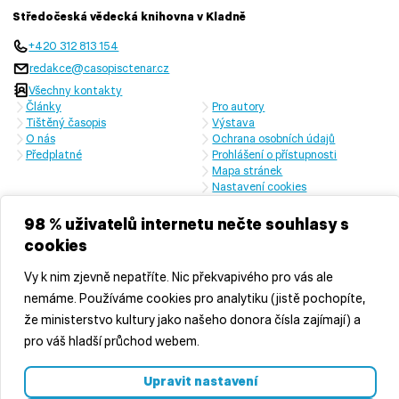
Středočeská vědecká knihovna v Kladně
+420 312 813 154
redakce@casopisctenar.cz
Všechny kontakty
Články
Pro autory
Tištěný časopis
Výstava
O nás
Ochrana osobních údajů
Předplatné
Prohlášení o přístupnosti
Mapa stránek
Nastavení cookies
Časopis vychází s laskavou finanční podporou Ministerstva kultury
České republiky a Středočeského kraje
98 % uživatelů internetu nečte souhlasy s
cookies
Vy k nim zjevně nepatříte. Nic překvapivého pro vás ale
nemáme. Používáme cookies pro analytiku (jistě pochopíte,
že ministerstvo kultury jako našeho donora čísla zajímají) a
pro váš hladší průchod webem.
© 2026 Středočeská vědecká knihovna v Kladně, příspěvková
Upravit nastavení
organizace