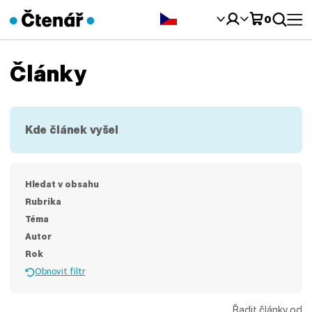
Čeština‎
0
Články
Kde článek vyšel
Hledat v obsahu
Rubrika
Téma
Autor
Rok
Obnovit filtr
Řadit články od