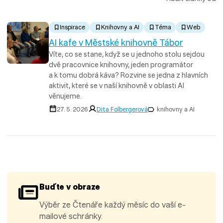
Inspirace
Knihovny a AI
Téma
Web
AI kafe v Městské knihovně Tábor
Víte, co se stane, když se u jednoho stolu sejdou
dvě pracovnice knihovny, jeden programátor
a k tomu dobrá káva? Rozvine se jedna z hlavních
aktivit, které se v naší knihovně v oblasti AI
věnujeme.
27. 5. 2026
Dita Folbergerová
knihovny a AI
Buďte v obraze
Výběr ze Čtenáře každý měsíc do vaší e-
mailové schránky.