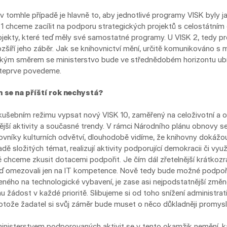
v tomhle případě je hlavně to, aby jednotlivé programy VISK byly jas
K 1 chceme zacílit na podporu strategických projektů s celostátní
rojekty, které teď měly své samostatné programy. U VISK 2, tedy
ozšíří jeho záběr. Jak se knihovnictví mění, určitě komunikováno 
jakým směrem se ministerstvo bude ve střednědobém horizontu ubír
 teprve povedeme.
se na příští rok nechystá?
kušebním režimu vypsat nový VISK 10, zaměřený na celoživotní a 
ější aktivity a současné trendy. V rámci Národního plánu obnovy s
acovníky kulturních odvětví, dlouhodobě vidíme, že knihovny dokáž
adě složitých témat, realizují aktivity podporující demokracii či využ
eré chceme zkusit dotacemi podpořit. Je čím dál zřetelnější krátkoz
ď omezovali jen na IT kompetence. Nově tedy bude možné podpořit 
eného na technologické vybavení, je zase asi nejpodstatnější změn
 žádost v každé prioritě. Slibujeme si od toho snížení administrat
protože žadatel si svůj záměr bude muset o něco důkladněji promysl
 ministerstvem podporovaných aktivit se v tento okamžik nemění, k