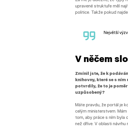
upravené struktuře měl nají
politice. Takže pokud najd
Největší výz
V něčem slo
Zmínil jste, že k podává
knihovny, které se s ním
potvrdily, že to je poměr
uzpůsobený?
Máte pravdu, že portál je k
celým ministerstvem. Mám b
tom, aby práce s ním byla co
než dříve. V oblasti návrh