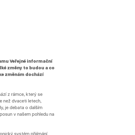
ramu Veřejné informační
elké změny to budou a co
č ke změnám dochází
hází z rámce, který se
e než dvaceti letech,
, je debata o dalším
ý posun v našem pohledu na
nický systém přijímání