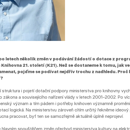
po letech několik změn v podávání žádostí o dotace z prog
 Knihovna 21. století (K21). Než se dostaneme k tomu, jak v
amenat, pojďme se podívat nejdřív trochu z nadhledu. Pro
ď?
cí struktura i pojetí dotační podpory ministerstva pro knihovny vyc
ího zákona a souvisejícího nařízení vlády v letech 2001–2002. Po víc
čenský význam a tím pádem i potřeby knihoven významně proměnily
tací logická. Na ministerstvu zároveň cítím určitý řekněme ideov
ucna pracovat, byť ten se samozřejmě aktuálně úplně neprojeví.
hlavním spouštěčem změn přechod ministerstva kultury na elektro