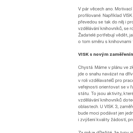
V pár věcech ano. Motivací 
profilované. Například VIS
převedou se tak do něj i p
vzdělávání knihovníků, se r
Žadatelé potřebují vědět, 
o tom směru s knihovnami
VISK s novým zaměřením 
Chystá. Máme v plánu ve z
jde o snahu navázat na dřív
v roli vzdělavatelů pro pr
veřejnosti orientovat se v ř
státu. To jsou aktivity, kt
vzdělávání knihovníků dote
oblastech. U VISK 3, zaměř
bude moci podávat jen jednu
i zvýšení kvality žádostí, 
Za mě je důležité, že typy