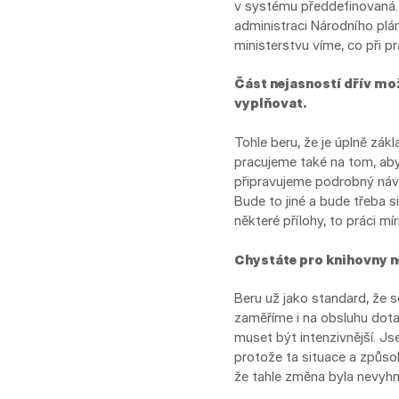
v systému předdefinovaná. N
administraci Národního plán
ministerstvu víme, co při p
Část nejasností dřív mož
vyplňovat.
Tohle beru, že je úplně zá
pracujeme také na tom, aby 
připravujeme podrobný návo
Bude to jiné a bude třeba 
některé přílohy, to práci mír
Chystáte pro knihovny 
Beru už jako standard, že 
zaměříme i na obsluhu dota
muset být intenzivnější. Js
protože ta situace a způso
že tahle změna byla nevyhn