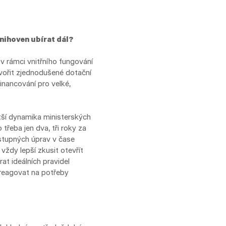
nihoven ubírat dál?
v rámci vnitřního fungování
vořit zjednodušené dotační
nancování pro velké,
ětší dynamika ministerských
třeba jen dva, tři roky za
ostupných úprav v čase
vždy lepší zkusit otevřít
at ideálních pravidel
 reagovat na potřeby