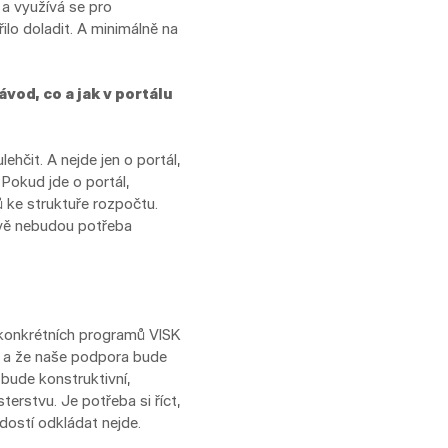
 a využívá se pro
ilo doladit. A minimálně na
vod, co a jak v portálu
hčit. A nejde jen o portál,
Pokud jde o portál,
 ke struktuře rozpočtu.
nově nebudou potřeba
 konkrétních programů VISK
zů a že naše podpora bude
 bude konstruktivní,
rstvu. Je potřeba si říct,
ostí odkládat nejde.