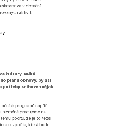
inisterstva v dotační
ovaných aktivit.
ky.
va kultury. Velké
ího plánu obnovy, by asi
pro potřeby knihoven nějak
dotačních programů napříč
u, nicméně pracujeme na
stému pocitu, že je to těžší
turu rozpočtu, která bude