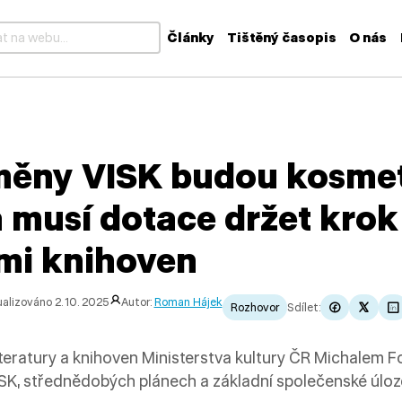
Články
Tištěný časopis
O nás
k dispozici výsledky z našeptávače, použijte šipky nahoru a dolů
měny VISK budou kosmet
musí dotace držet krok
mi knihoven
alizováno 2. 10. 2025
Autor:
Roman Hájek
Rozhovor
Sdílet:
teratury a knihoven Ministerstva kultury ČR Michalem 
ISK, střednědobých plánech a základní společenské úloz