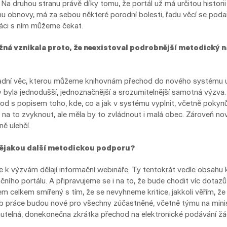
a druhou stranu právě díky tomu, že portál už má určitou historii
u obnovy, má za sebou některé porodní bolesti, řadu věcí se podař
ráci s ním můžeme čekat.
ná vznikala proto, že neexistoval podrobnější metodický ná
kladní věc, kterou můžeme knihovnám přechod do nového systému ule
byla jednodušší, jednoznačnější a srozumitelnější samotná výzva. 
d s popisem toho, kde, co a jak v systému vyplnit, včetně pokynů
si na to zvyknout, ale měla by to zvládnout i malá obec. Zároveň 
ně ulehčí.
nějakou další metodickou podporu?
se k výzvám dělají informační webináře. Ty tentokrát vedle obsahu
čního portálu. A připravujeme se i na to, že bude chodit víc dota
em celkem smířený s tím, že se nevyhneme kritice, jakkoli věřím, že
b práce budou nové pro všechny zúčastněné, včetně týmu na ministe
utelná, donekonečna zkrátka přechod na elektronické podávání žád