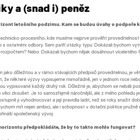
ky a (snad i) peněz
izont letošního podzimu. Kam se budou úvahy o podpoře k
technicko-procesního, kde musíme nejprve prověřit proveditelnost 
ci s ostatními odbory. Sem patří otázky typu: Dokázali bychom vyt
m rozpočtem? Nebo: Dokázali bychom nějak dosáhnout víceletého fi
 jako důležitou a v rámci stávajících předpisů proveditelnou, je v
t, že některé výzvy vypisujeme mimořádně, jen v jednom roce nebo 
sou vypisované každý druhý rok. Důležité je, abychom se nebáli p
 věci zkoušet. Je to samozřejmě náročnější, ale z mého pohledu je 
upně ji vyhodnocovat a její pravidla ladit, než se roky snažit dobr
bychom mít nejen ambici, ale i schopnost v dotační politice pružně
přináší společenský vývoj.
orizontu předpokládáte, že by to takto mohlo fungovat?