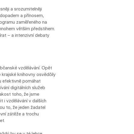
něji a srozumitelněji
m dopadem a přínosem,
 programu zaměřeného na
s mnohem větším předstihem.
at – a intenzivní debaty
občanské vzdělávání. Opět
e krajské knihovny osvědčily
ou efektivně pomáhat
ívání digitálních služeb
rakost toho, že jsme
i vzdělávání v dalších
ou to, že jeden žadatel
ivní zátěže a trochu
et.
aždý by se v té lehce