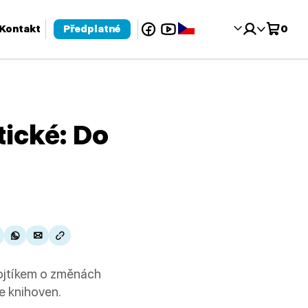
Facebook
YouTube
Čeština‎
Kontakt
Předplatné
0
 pro kontrolu a enter pro přechod na požadovanou stránku. Uživat
ické: Do
Fojtíkem o změnách
e knihoven.