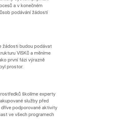
 procesů a v konečném
působ podávání žádostí
 se žádosti budou podávat
trukturu VISKů a měníme
ako první fázi výrazně
byl prostor.
prostředků školíme experty
 nakupované služby před
 dříve podporované aktivity
uúčast ve všech programech