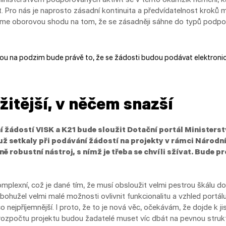
t. Pro nás je naprosto zásadní kontinuita a předvídatelnost kroků m
eme oborovou shodu na tom, že se zásadněji sáhne do typů podpor
vou na podzim bude právě to, že se žádosti budou podávat elektronic
žitější, v něčem snazší
ní žádostí VISK a K21 bude sloužit Dotační portál Ministerst
 už setkaly při podávání žádostí na projekty v rámci Národn
ně robustní nástroj, s nímž je třeba se chvíli sžívat. Bude 
omplexní, což je dané tím, že musí obsloužit velmi pestrou škálu 
ohužel velmi malé možnosti ovlivnit funkcionalitu a vzhled portál
 nejpříjemnější. I proto, že to je nová věc, očekávám, že dojde k ji
u rozpočtu projektu budou žadatelé muset víc dbát na pevnou struk