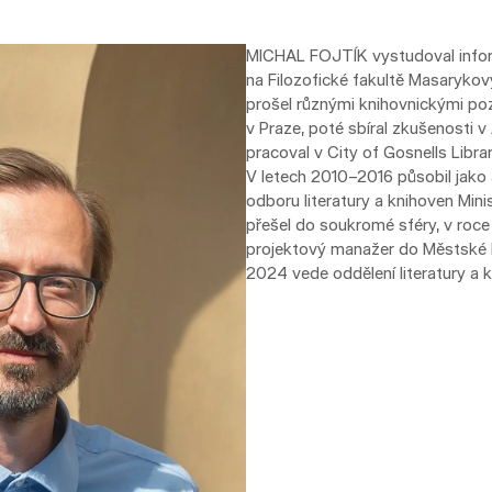
MICHAL FOJTÍK vystudoval inform
na Filozofické fakultě Masarykovy
prošel různými knihovnickými po
v Praze, poté sbíral zkušenosti v 
pracoval v City of Gosnells Libra
V letech 2010–2016 působil jako 
odboru literatury a knihoven Mini
přešel do soukromé sféry, v roce
projektový manažer do Městské k
2024 vede oddělení literatury a 