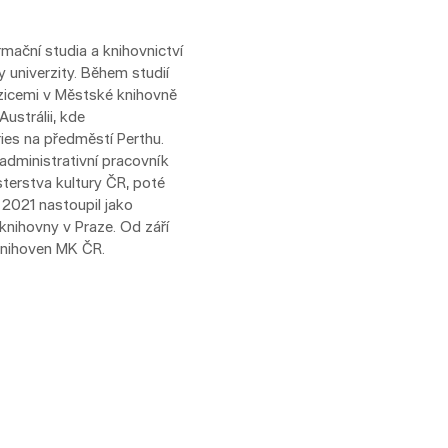
ační studia a knihovnictví
 univerzity. Během studií
zicemi v Městské knihovně
Austrálii, kde
ries na předměstí Perthu.
administrativní pracovník
sterstva kultury ČR, poté
 2021 nastoupil jako
nihovny v Praze. Od září
knihoven MK ČR.