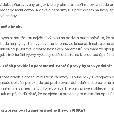
ší dobu připravovaný projekt, který přímo či nepřímo ovlivní řadu
vypadat dotační výzvy. A dávalo nám smysl s přechodem na nový z
hové změny.
s než obsah?
 bych si říct, že tou největší výzvou na podzim bude právě to, že
hodu na jiný systém využíváme k tomu, že lehce optimalizujeme s
hledu to je úprava v rovině nastavení parametrů. Vnímám to spíš j
í, strukturální výzvy vyžadují delší debatu, na kterou teď úplně ne
 u těch pravidel a parametrů. Které úpravy byste vyzdvihl?
žnost hradit z dotací ministerstva mzdy. Dlouhé roky z veřejných 
om naše dotační politika doteď preferovala dohodáře nebo externě
 interními zaměstnanci. To je úprava, která mi právě s ohledem na
tak mi přijde důležité, že se sjednotí pravidla pro minimální spol
 či zpřesňovat zaměření jednotlivých VISKů?