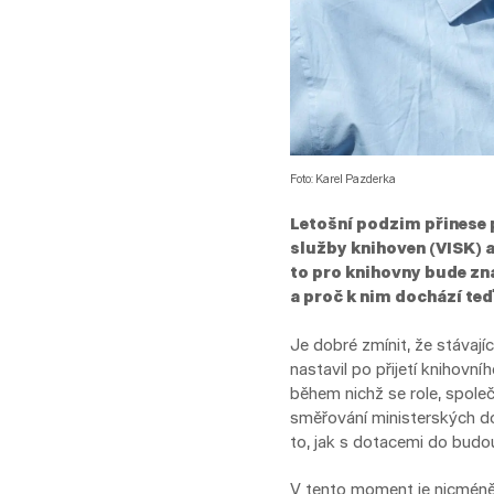
Foto: Karel Pazderka
Letošní podzim přinese 
služby knihoven (VISK) a
to pro knihovny bude zn
a proč k nim dochází te
Je dobré zmínit, že stávají
nastavil po přijetí knihovn
během nichž se role, spole
směřování ministerských do
to, jak s dotacemi do budo
V tento moment je nicméně 