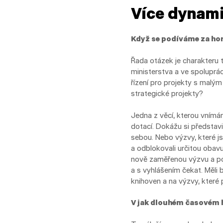
Více dynami
Když se podíváme za hor
Řada otázek je charakteru 
ministerstva a ve spoluprá
řízení pro projekty s malý
strategické projekty?
Jedna z věcí, kterou vnímám
dotací. Dokážu si představi
sebou. Nebo výzvy, které j
a odblokovali určitou obavu
nově zaměřenou výzvu a post
a s vyhlášením čekat. Měli 
knihoven a na výzvy, které 
V jak dlouhém časovém h