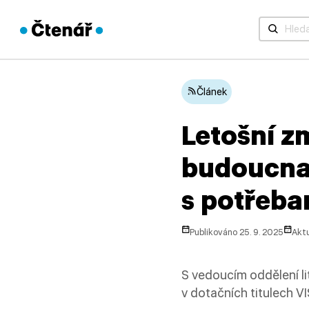
Když jsou 
Článek
Letošní z
budoucna 
s potřeba
Publikováno 25. 9. 2025
Aktu
S vedoucím oddělení li
v dotačních titulech V