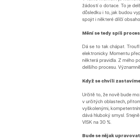
žádostí o dotace. To je del
důsledku i to, jak budou 
spojit i některé dílčí obsa
Mění se tedy spíš proce
Dá se to tak chápat. Troufl
elektronicky. Momentu přec
některá pravidla. Z mého po
delšího procesu. Významnějš
Když se chvíli zastavíme
Určitě to, že nově bude mo
v určitých oblastech, přit
vyškolenými, kompetentními
dává hluboký smysl. Stejně 
VISK na 30 %.
Bude se nějak upravovat