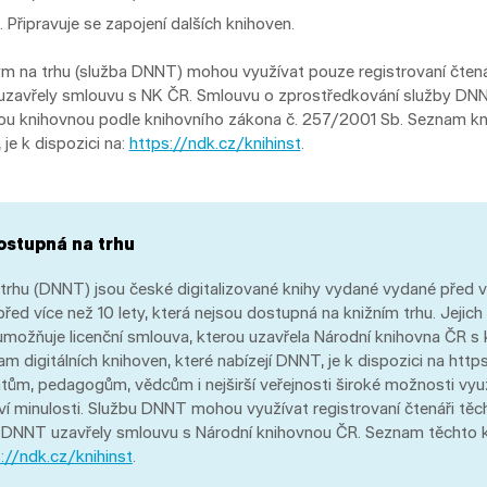
 Připravuje se zapojení dalších knihoven.
m na trhu (služba DNNT) mohou využívat pouze registrovaní čtenář
zavřely smlouvu s NK ČR. Smlouvu o zprostředkování služby DN
nou knihovnou podle knihovního zákona č. 257/2001 Sb. Seznam kni
je k dispozici na:
https://ndk.cz/knihinst
.
ostupná na trhu
trhu (DNNT) jsou české digitalizované knihy vydané vydané před v
řed více než 10 lety, která nejsou dostupná na knižním trhu. Jejich
 umožňuje licenční smlouva, kterou uzavřela Národní knihovna ČR s 
m digitálních knihoven, které nabízejí DNNT, je k dispozici na http
ům, pedagogům, vědcům i nejširší veřejnosti široké možnosti využi
í minulosti. Službu DNNT mohou využívat registrovaní čtenáři těch
 DNNT uzavřely smlouvu s Národní knihovnou ČR. Seznam těchto k
://ndk.cz/knihinst
.