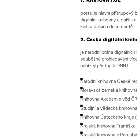
1.
KNIHOVNY.CZ
portál je hlavní přístupov
digitální knihovny a další 
knih a dalších dokumentů.
2.
Česká digitální kni
je národní brána digitální
souběžné prohledávání více 
nabízejí přístup k DNNT:
Národní knihovna České rep
Moravská zemská knihovna
Knihovna Akademie věd ČR
Studijní a vědecká knihovna
Knihovna Ústeckého kraje 
Krajská knihovna Františka 
Krajská knihovna v Pardubic