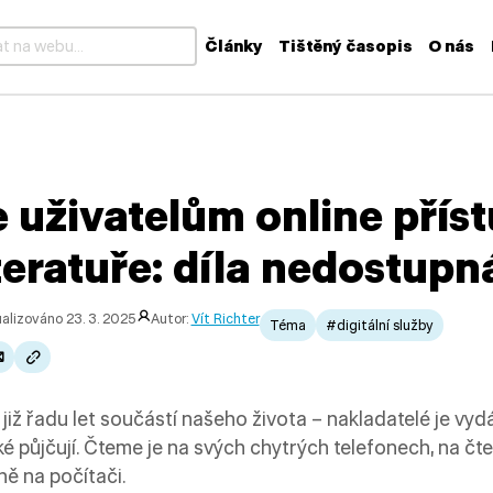
Články
Tištěný časopis
O nás
k dispozici výsledky z našeptávače, použijte šipky nahoru a dolů
 uživatelům online přís
teratuře: díla nedostupn
alizováno 23. 3. 2025
Autor:
Vít Richter
Téma
#digitální služby
již řadu let součástí našeho života – nakladatelé je vydáva
ké půjčují. Čteme je na svých chytrých telefonech, na čt
ě na počítači.