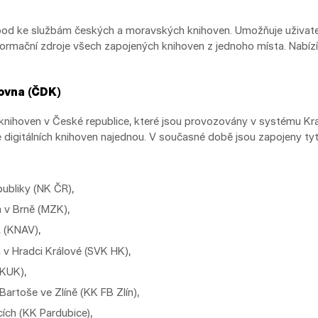
ý bod ke službám českých a moravských knihoven. Umožňuje uživat
informační zdroje všech zapojených knihoven z jednoho místa. Nabízí
hovna
(ČDK)
ch knihoven v České republice, které jsou provozovány v systému K
digitálních knihoven najednou. V současné době jsou zapojeny tyto
ubliky (NK ČR),
 v Brně (MZK),
 (KNAV),
 v Hradci Králové (SVK HK),
(KUK),
Bartoše ve Zlíně (KK FB Zlín),
ích (KK Pardubice),