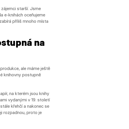
i zájemci starší. Jsme
 Na e-knihách oceňujeme
zabírá příliš mnoho místa
ostupná na
 produkce, ale máme ještě
ské knihovny postupně
pír, na kterém jsou knihy
ami vydanými v 19. století
e stále křehčí a nakonec se
ji rozpadnou, proto je