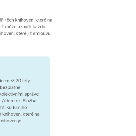
i těch knihoven, které na
NT může uzavřít každá
hoven, které již smlouvu
íce než 20 lety
 bezplatné
kolektivními správci
s://dnnt.cz. Služba
tí kulturního
 knihoven, které na
nihoven je