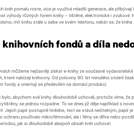
 knih pomalu roste, více je využívá mladší generace, ale přibývají 
ívat výhody různých forem knihy – tištěné, elektronické i zvukové.
ísmo, mít knihu stále u sebe ve svém telefonu, nebát se, že kniha 
e knihovních fondů a díla ned
nách můžeme nejčastěji získat e-knihy ze současné vydavatelské
, které nabízejí knihovny. Od poloviny 90. let minulého století če
ovní fondy a orientují se především na domácí produkci.
e bylo, abychom své knihy dlouhodobě uchovali, protože víme, že pa
tištěny, se jednou rozpadne. To se dnes již děje například s novin
etí. Jejich papír postupně hnědne, text se stává nečitelným, papír j
o ochranu používalo mikrofilmování, ale i filmy se dříve nebo pozdě
 metodou, jak si dlouhodobě alespoň obsah knih uchovat.