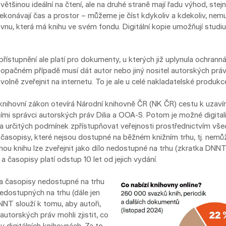
 většinou ideální na čtení, ale na druhé straně mají řadu výhod, ste
ekonávají čas a prostor – můžeme je číst kdykoliv a kdekoliv, nem
ovnu, která má knihu ve svém fondu. Digitální kopie umožňují studi
stupnění ale platí pro dokumenty, u kterých již uplynula ochranná
 V opačném případě musí dát autor nebo jiný nositel autorských prá
olně zveřejnit na internetu. To je ale u celé nakladatelské produkc
knihovní zákon otevírá Národní knihovně ČR (NK ČR) cestu k uzavírá
ními správci autorských práv Dilia a OOA-S. Potom je možné digita
za určitých podmínek zpřístupňovat veřejnosti prostřednictvím všec
 časopisy, které nejsou dostupné na běžném knižním trhu, tj. nemů
anou knihu lze zveřejnit jako dílo nedostupné na trhu (zkratka DNN
 a časopisy platí odstup 10 let od jejich vydání.
a časopisy nedostupné na trhu
dostupných na trhu (dále jen
 slouží k tomu, aby autoři,
 autorských práv mohli zjistit, co
 v digitálních knihovnách. Za to,