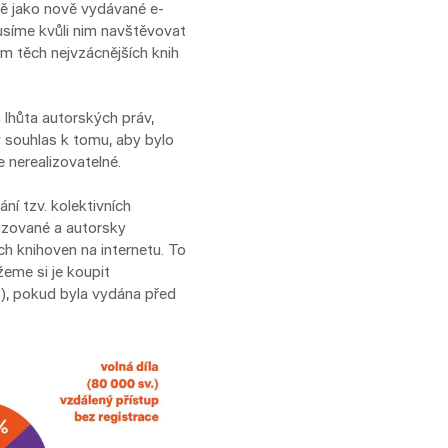
jně jako nově vydávané e-
usíme kvůli nim navštěvovat
um těch nejvzácnějších knih
 lhůta autorských práv,
v souhlas k tomu, aby bylo
e nerealizovatelné.
ní tzv. kolektivních
lizované a autorsky
h knihoven na internetu. To
žeme si je koupit
T), pokud byla vydána před