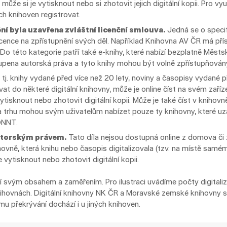
 může si je vytisknout nebo si zhotovit jejich digitální kopii. Pro vy
ch knihoven registrovat.
ění byla uzavřena zvláštní licenční smlouva.
Jedná se o specif
licence na zpřístupnění svých děl. Například Knihovna AV ČR má p
o této kategorie patří také e-knihy, které nabízí bezplatně Městs
pena autorská práva a tyto knihy mohou být volně zpřístupňovány (
, tj. knihy vydané před více než 20 lety, noviny a časopisy vydané př
vat do některé digitální knihovny, může je online číst na svém zař
vytisknout nebo zhotovit digitální kopii. Může je také číst v knihovně
 trhu mohou svým uživatelům nabízet pouze ty knihovny, které u
DNNT.
autorským právem.
Tato díla nejsou dostupná online z domova či z
ovně, která knihu nebo časopis digitalizovala (tzv. na místě sam
 vytisknout nebo zhotovit digitální kopii.
šují svým obsahem a zaměřením. Pro ilustraci uvádíme počty digita
knihovnách. Digitální knihovny NK ČR a Moravské zemské knihovny s
mu překrývání dochází i u jiných knihoven.