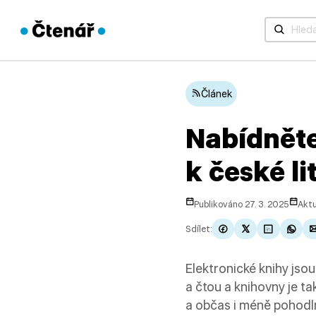
Když jsou 
Článek
Nabídněte
k české li
Publikováno 27. 3. 2025
Aktu
Sdílet:
Elektronické knihy jsou 
a čtou a knihovny je ta
a občas i méně pohodln