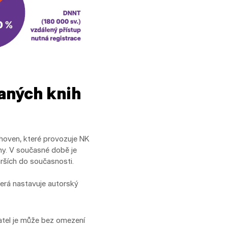
vaných knih
ihoven, které provozuje NK
ny. V současné době je
rších do současnosti.
terá nastavuje autorský
živatel je může bez omezení