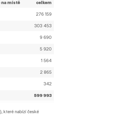
 na místě
celkem
276 159
303 453
9 690
5 920
1 564
2 865
342
599 993
, které nabízí české