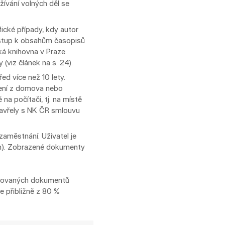
užívání volných děl se
ické případy, kdy autor
řístup k obsahům časopisů
ká knihovna v Praze.
viz článek na s. 24).
ed více než 10 lety.
ízení z domova nebo
 na počítači, tj. na místě
zavřely s NK ČR smlouvu
aměstnání. Uživatel je
ém). Zobrazené dokumenty
lizovaných dokumentů
e přibližně z 80 %