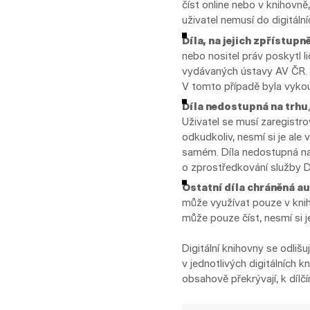
číst online nebo v knihovně,
uživatel nemusí do digitální
Díla, na jejich zpřístupn
nebo nositel práv poskytl 
vydávaných ústavy AV ČR. D
V tomto případě byla vykou
Díla nedostupná na trhu
Uživatel se musí zaregistro
odkudkoliv, nesmí si je ale 
samém. Díla nedostupná na
o zprostředkování služby 
Ostatní díla chráněná 
může využívat pouze v knih
může pouze číst, nesmí si je
Digitální knihovny se odli
v jednotlivých digitálních 
obsahově překrývají, k dílčí