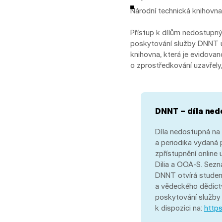
Národní technická knihovna.
Přístup k dílům nedostupný
poskytování služby DNNT u
knihovna, která je evidova
o zprostředkování uzavřely, 
DNNT – díla ned
Díla nedostupná na 
a periodika vydaná p
zpřístupnění online
Dilia a OOA-S. Sezna
DNNT otvírá student
a vědeckého dědictv
poskytování služby
k dispozici na:
https