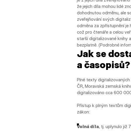
že jejich díla mohou lidé zn
dohodnutou odměnu, ale so
zveřejňování svých digitali
odměna za zpřístupnění je 
což pro čtenáře a celou ve
starší digitalizované knihy
bezplatně. (Podrobné info
Jak se dost
a časopisů?
Plné texty digitalizovaných
ČR, Moravská zemská knihov
digitalizováno cca 600 000
Přístup k plným textům digi
zákon:
Volná díla
, tj. uplynulo ji