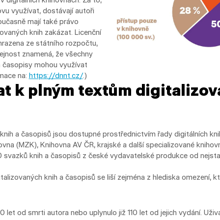
ovu využívat, dostávají autoři
učasně mají také právo
zovaných knih zakázat. Licenční
hrazena ze státního rozpočtu,
řejnost znamená, že všechny
 a časopisy mohou využívat
rmace na:
https://dnnt.cz/
.)
at k plným textům digitalizo
 knih a časopisů jsou dostupné prostřednictvím řady digitálních kn
na (MZK), Knihovna AV ČR, krajské a další specializované knihov
 svazků knih a časopisů z české vydavatelské produkce od nejsta
talizovaných knih a časopisů se liší zejména z hlediska omezení, k
ž 70 let od smrti autora nebo uplynulo již 110 let od jejich vydání. U