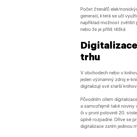
Počet čtenářů elektronických
generací, která se učí využ
například možnost zvětšit p
nebo že je příliš těžká.
Digitalizac
trhu
V obchodech nebo v knihov
jeden významný zdroj e-knih
digitalizují své starší knih
Původním cílem digitalizac
a samozřejmě také noviny vy
či v první polovině 20. stol
úplně rozpadne. Dříve se pr
digitalizace zatím jedinou