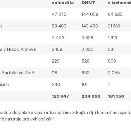
volná díla
DNNT
v knihovně
47 275
144 059
84 825
na
68 483
143 460
91 510
4 443
3 628
1 619
a v Hradci Králové
3 159
2 230
531
229
526
809
 Bartoše ve Zlíně
118
692
2 055
icích
240
101
1
123 947
294 696
181 350
adno dostala ke všem informačním zdrojům (tj. i k e-knihám apod.)
ité nástroje pro vyhledávání: