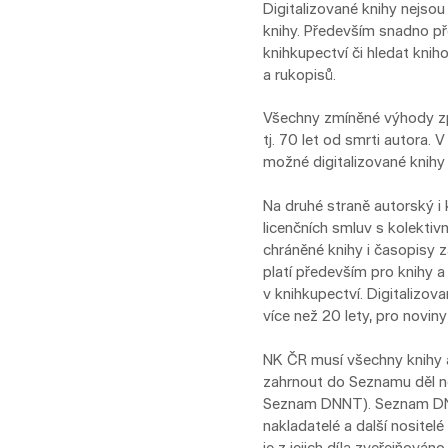
Digitalizované knihy nejsou
knihy. Především snadno př
knihkupectví či hledat knih
a rukopisů.
Všechny zmíněné výhody zpří
tj. 70 let od smrti autora.
možné digitalizované knihy v
Na druhé straně autorský i 
licenčních smluv s kolektiv
chráněné knihy i časopisy 
platí především pro knihy a
v knihkupectví. Digitalizov
více než 20 lety, pro noviny
NK ČR musí všechny knihy 
zahrnout do Seznamu děl ne
Seznam DNNT). Seznam DNNT
nakladatelé a další nositelé
je z jejich díla zveřejňováno