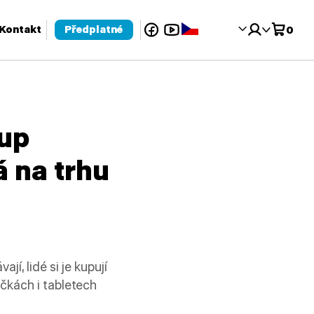
Facebook
YouTube
Čeština‎
Kontakt
Předplatné
0
 pro kontrolu a enter pro přechod na požadovanou stránku. Uživat
tup
á na trhu
jí, lidé si je kupují
ečkách i tabletech