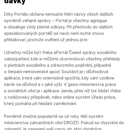
dávky
Díky Portálu občana nemusíte řešit názvy všech dalších
systémů veřejné správy – Portál je všechny agreguje
a obsahuje vždy platné odkazy. Při přechodu do dalších
specializovaných portálů se navíc není nutné znovu
přihlašovat, protože ověření už jednou jste.
Užitečný může být třeba ePortál České správy sociálního
zabezpečení, kde si můžete zkontrolovat všechny přehledy
o platbách sociálního a zdravotního pojištění, případně
o čerpání nemocenské apod. Součástí je i důchodová
aplikace, která vám orientačně spočítá, kdy vám vznikne
nárok na důchod a v jaké výši. V gesci ministerstva práce
a sociálních věcí je i aplikace Jenda, přes níž lze žádat třeba
o rodičovský příspěvek, nebo online systém Úřadu práce,
který pomáhá při hledání zaměstnání.
Poměrně značné popularitě se už roky těší systém
ministerstva zahraničních věcí DROZD. Pokud se chystáte do
zahraničí, je zanesení vaší cesty do této databáze