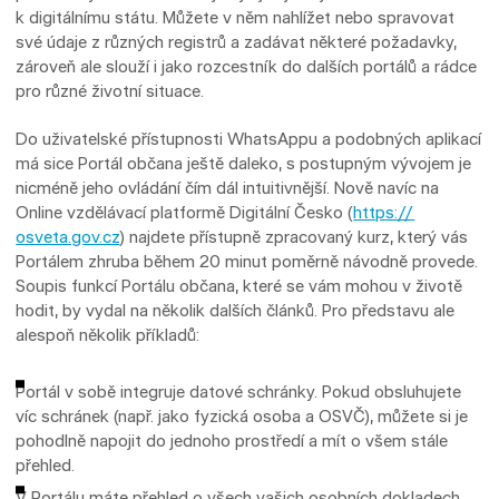
k digitálnímu státu. Můžete v něm nahlížet nebo spravovat
své údaje z různých registrů a zadávat některé požadavky,
zároveň ale slouží i jako rozcestník do dalších portálů a rádce
pro různé životní situace.
Do uživatelské přístupnosti WhatsAppu a podobných aplikací
má sice Portál občana ještě daleko, s postupným vývojem je
nicméně jeho ovládání čím dál intuitivnější. Nově navíc na
Online vzdělávací platformě Digitální Česko (
https://
osveta.gov.cz
) najdete přístupně zpracovaný kurz, který vás
Portálem zhruba během 20 minut poměrně návodně provede.
Soupis funkcí Portálu občana, které se vám mohou v životě
hodit, by vydal na několik dalších článků. Pro představu ale
alespoň několik příkladů:
Portál v sobě integruje datové schránky. Pokud obsluhujete
víc schránek (např. jako fyzická osoba a OSVČ), můžete si je
pohodlně napojit do jednoho prostředí a mít o všem stále
přehled.
V Portálu máte přehled o všech vašich osobních dokladech