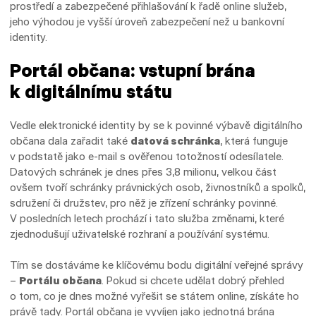
prostředí a zabezpečené přihlašování k řadě online služeb,
jeho výhodou je vyšší úroveň zabezpečení než u bankovní
identity.
Portál občana: vstupní brána
k digitálnímu státu
Vedle elektronické identity by se k povinné výbavě digitálního
občana dala zařadit také
datová schránka
, která funguje
v podstatě jako e-mail s ověřenou totožností odesílatele.
Datových schránek je dnes přes 3,8 milionu, velkou část
ovšem tvoří schránky právnických osob, živnostníků a spolků,
sdružení či družstev, pro něž je zřízení schránky povinné.
V posledních letech prochází i tato služba změnami, které
zjednodušují uživatelské rozhraní a používání systému.
Tím se dostáváme ke klíčovému bodu digitální veřejné správy
–
Portálu občana
. Pokud si chcete udělat dobrý přehled
o tom, co je dnes možné vyřešit se státem online, získáte ho
právě tady. Portál občana je vyvíjen jako jednotná brána