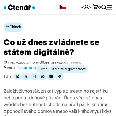
Čeština‎
0
Článek
Co už dnes zvládnete se
státem digitálně?
Publikováno 23. 1. 2025
Aktualizováno 18. 1. 2025
Autor:
Roman Hájek
Téma
#digitální gramotnost
Sdílet:
Založit živnosťák, získat výpis z trestního rejstříku
nebo podat daňové přiznání. Řadu věcí už dnes
vyřídíte bez nutnosti chodit na úřad pár kliknutími
z pohodlí svého domova (nebo vaší knihovny). I když