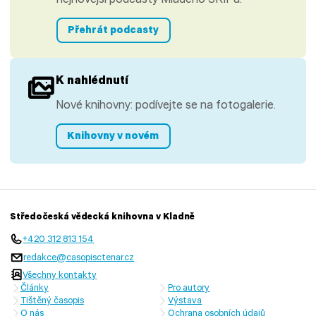
Přehrát podcasty
K nahlédnutí
Nové knihovny: podívejte se na fotogalerie.
Knihovny v novém
Středočeská vědecká knihovna v Kladně
+420 312 813 154
redakce@casopisctenar.cz
Všechny kontakty
Články
Pro autory
Tištěný časopis
Výstava
O nás
Ochrana osobních údajů