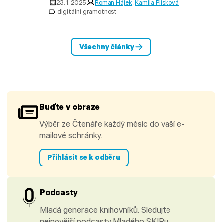
23. 1. 2025
Roman Hájek
,
Kamila Plisková
digitální gramotnost
Všechny články
Buďte v obraze
Výběr ze Čtenáře každý měsíc do vaší e-
mailové schránky.
Přihlásit se k odběru
Podcasty
Mladá generace knihovníků. Sledujte
nejnovější podcasty Mladého SKIPu.