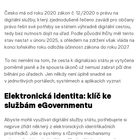
Česko má od roku 2020 zákon č. 12/2020 o právu na
digitální služby, který zjednodušeně řečeno zavádí pro občany
právo řešit své potřeby se státem výhradně digitální cestou,
tedy bez nutnosti dojít na úřad. Podle původní lhůty měl tento
stav nastat v únoru 2025, s ohledem na zdržení však vláda na
konci loňského roku odložila účinnost zákona do roku 2027.
To nic nemění na tom, že cesta k digitalizaci státu je vytyčena
poměrně jasně a že spousta úkonů už nemusí zabrat půl dne
běhání po úřadech. Jen někdy není úplně snadné se
v jednotlivých portálech, systémech a aplikacích vyznat.
Elektronická identita: klíč ke
službám eGovernmentu
Abyste mohli využívat digitální služby státu, potřebujete si
nejprve zřídit některý z elektronických identifikačních
prostředků. Jde o systémy s různými mechanismy