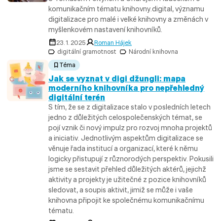
komunikačním tématu knihovny.digital, významu
digitalizace pro malé i velké knihovny a změnách v
myšlenkovém nastavení knihovníků.
23. 1. 2025
Roman Hájek
digitální gramotnost
Národní knihovna
Téma
Jak se vyznat v digi džungli: mapa
moderního knihovníka pro nepřehledný
digitální terén
S tím, že se z digitalizace stalo v posledních letech
jedno z důležitých celospolečenských témat, se
pojí vznik či nový impulz pro rozvoj mnoha projektů
a iniciativ. Jednotlivým aspektům digitalizace se
věnuje řada institucí a organizací, které k němu
logicky přistupují z různorodých perspektiv. Pokusili
jsme se sestavit přehled důležitých aktérů, jejichž
aktivity a projekty je užitečné z pozice knihovníků
sledovat, a soupis aktivit, jimiž se může i vaše
knihovna připojit ke společnému komunikačnímu
tématu.