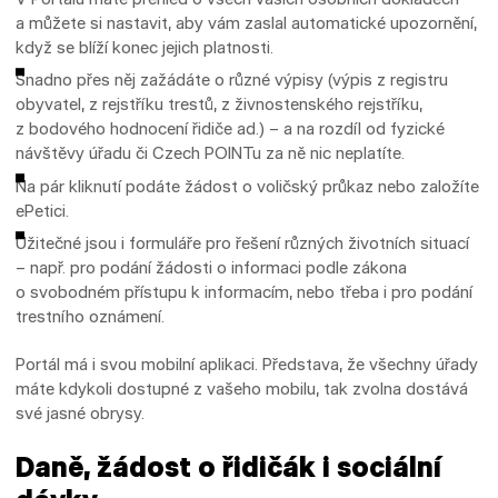
a můžete si nastavit, aby vám zaslal automatické upozornění,
když se blíží konec jejich platnosti.
Snadno přes něj zažádáte o různé výpisy (výpis z registru
obyvatel, z rejstříku trestů, z živnostenského rejstříku,
z bodového hodnocení řidiče ad.) – a na rozdíl od fyzické
návštěvy úřadu či Czech POINTu za ně nic neplatíte.
Na pár kliknutí podáte žádost o voličský průkaz nebo založíte
ePetici.
Užitečné jsou i formuláře pro řešení různých životních situací
– např. pro podání žádosti o informaci podle zákona
o svobodném přístupu k informacím, nebo třeba i pro podání
trestního oznámení.
Portál má i svou mobilní aplikaci. Představa, že všechny úřady
máte kdykoli dostupné z vašeho mobilu, tak zvolna dostává
své jasné obrysy.
Daně, žádost o řidičák i sociální