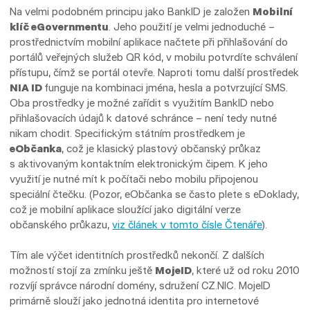
Na velmi podobném principu jako BankID je založen
Mobilní
klíč eGovernmentu
. Jeho použití je velmi jednoduché –
prostřednictvím mobilní aplikace načtete při přihlašování do
portálů veřejných služeb QR kód, v mobilu potvrdíte schválení
přístupu, čímž se portál otevře. Naproti tomu další prostředek
NIA ID
funguje na kombinaci jména, hesla a potvrzující SMS.
Oba prostředky je možné zařídit s využitím BankID nebo
přihlašovacích údajů k datové schránce – není tedy nutné
nikam chodit. Specifickým státním prostředkem je
eObčanka
, což je klasický plastový občanský průkaz
s aktivovaným kontaktním elektronickým čipem. K jeho
využití je nutné mít k počítači nebo mobilu připojenou
speciální čtečku. (Pozor, eObčanka se často plete s eDoklady,
což je mobilní aplikace sloužící jako digitální verze
občanského průkazu,
viz článek v tomto čísle Čtenáře
).
Tím ale výčet identitních prostředků nekončí. Z dalších
možností stojí za zmínku ještě
MojeID
, které už od roku 2010
rozvíjí správce národní domény, sdružení CZ.NIC. MojeID
primárně slouží jako jednotná identita pro internetové