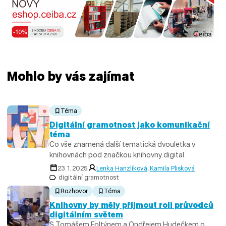
Mohlo by vás zajímat
Téma
Digitální gramotnost jako komunikační
téma
Co vše znamená další tematická dvouletka v
knihovnách pod značkou knihovny.digital.
23. 1. 2025
Lenka Hanzlíková
,
Kamila Plisková
digitální gramotnost
Rozhovor
Téma
Knihovny by měly přijmout roli průvodců
digitálním světem
S Tomášem Foltýnem a Ondřejem Hudečkem o