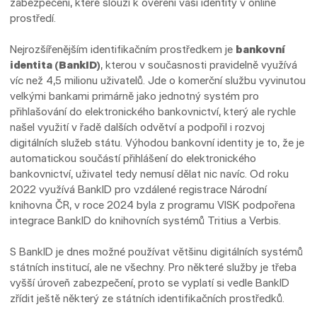
zabezpečení, které slouží k ověření vaší identity v online
prostředí.
Nejrozšířenějším identifikačním prostředkem je
bankovní
identita (BankID)
, kterou v současnosti pravidelně využívá
víc než 4,5 milionu uživatelů. Jde o komerční službu vyvinutou
velkými bankami primárně jako jednotný systém pro
přihlašování do elektronického bankovnictví, který ale rychle
našel využití v řadě dalších odvětví a podpořil i rozvoj
digitálních služeb státu. Výhodou bankovní identity je to, že je
automatickou součástí přihlášení do elektronického
bankovnictví, uživatel tedy nemusí dělat nic navíc. Od roku
2022 využívá BankID pro vzdálené registrace Národní
knihovna ČR, v roce 2024 byla z programu VISK podpořena
integrace BankID do knihovních systémů Tritius a Verbis.
S BankID je dnes možné používat většinu digitálních systémů
státních institucí, ale ne všechny. Pro některé služby je třeba
vyšší úroveň zabezpečení, proto se vyplatí si vedle BankID
zřídit ještě některý ze státních identifikačních prostředků.