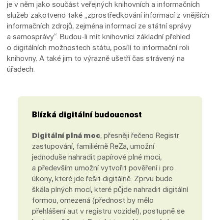
je v něm jako součást veřejných knihovních a informačních
služeb zakotveno také „zprostředkování informací z vnějších
informačních zdrojů, zejména informací ze státní správy
a samosprávy“. Budou-li mít knihovníci základní přehled
o digitálních možnostech státu, posílí to informační roli
knihovny. A také jim to výrazně ušetří čas strávený na
úřadech.
Blízká digitální budoucnost
Digitální plná moc
, přesněji řečeno Registr
zastupování, familiérně ReZa, umožní
jednoduše nahradit papírové plné moci,
a především umožní vytvořit pověření i pro
úkony, které jde řešit digitálně. Zprvu bude
škála plných mocí, které půjde nahradit digitální
formou, omezená (přednost by mělo
přehlášení aut v registru vozidel), postupně se