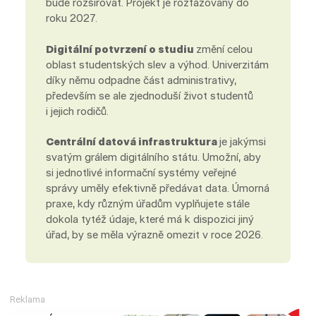
bude rozšiřovat. Projekt je rozfázovaný do
roku 2027.
Digitální potvrzení o studiu
změní celou
oblast studentských slev a výhod. Univerzitám
díky němu odpadne část administrativy,
především se ale zjednoduší život studentů
i jejich rodičů.
Centrální datová infrastruktura
je jakýmsi
svatým grálem digitálního státu. Umožní, aby
si jednotlivé informační systémy veřejné
správy uměly efektivně předávat data. Úmorná
praxe, kdy různým úřadům vyplňujete stále
dokola tytéž údaje, které má k dispozici jiný
úřad, by se měla výrazně omezit v roce 2026.
Reklama