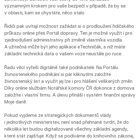
významným krokem pro vaše bezpečí v případě, že by se
v oblasti, kam se chystáte, něco stalo.
Řidiči pak uvítají možnost zažádat si o prodloužení řidičského
průkazu online přes Portál dopravy. Ten je možné využít i pro
zjednodušení administrativy při změně vlastníka vozidla.
A užitečná může být jeho aplikace eTechničák, s níž máte
základní technická data o vašem voze neustále po ruce.
Řadu věcí vyřeší digitálně také podnikatelé. Na Portálu
živnostenského podnikání si pár kliknutími založíte
živnostenský list a využít jej lze i pro hlášení veškerých změn.
Díky online službám Notářské komory ČR dokonce z domova
založíte i vlastní firmu. A úlevu přináší i systém finanční správy
Moje daně.
Pokud vyjdeme ze strategických dokumentů vlády
i jednotlivých ministerstev, není snad přehnané tvrdit, že do
několika let budou digitalizované všechny základní agendy,
které stát zajišťuje. Když se podíváme do knihovního zákona,