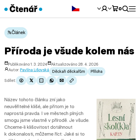
Čeština‎
0
Článek
Příroda je všude kolem nás
Publikováno 1. 3. 2024
Aktualizováno 28. 4. 2026
Autor:
Pavlína Lišovská
Děckaři děckařům
Příloha
Sdílet:
Název tohoto článku zní jako
neuvěřitelné klišé, ale přitom je to
naprostá pravda. I ve městech plných
smogu jsme vlastně v přírodě. Je všude.
Chceme-li klišovitost dotáhnout
k dokonalosti, můžeme říct: Jaké si to