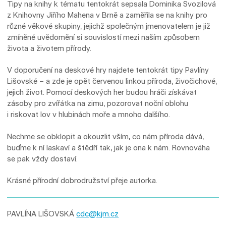
Tipy na knihy k tématu tentokrát sepsala Dominika Svozilová
z Knihovny Jiřího Mahena v Brně a zaměřila se na knihy pro
různé věkové skupiny, jejichž společným jmenovatelem je již
zmíněné uvědomění si souvislostí mezi naším způsobem
života a životem přírody.
V doporučení na deskové hry najdete tentokrát tipy Pavlíny
Lišovské – a zde je opět červenou linkou příroda, živočichové,
jejich život. Pomocí deskových her budou hráči získávat
zásoby pro zvířátka na zimu, pozorovat noční oblohu
i riskovat lov v hlubinách moře a mnoho dalšího.
Nechme se obklopit a okouzlit vším, co nám příroda dává,
buďme k ní laskaví a štědří tak, jak je ona k nám. Rovnováha
se pak vždy dostaví.
Krásné přírodní dobrodružství přeje autorka.
PAVLÍNA LIŠOVSKÁ
cdc@kjm.cz