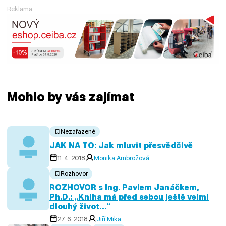
Reklama
Mohlo by vás zajímat
Nezařazené
JAK NA TO: Jak mluvit přesvědčivě
11. 4. 2018
Monika Ambrožová
Rozhovor
ROZHOVOR s Ing. Pavlem Janáčkem,
Ph.D.: „Kniha má před sebou ještě velmi
dlouhý život…“
27. 6. 2018
Jiří Mika