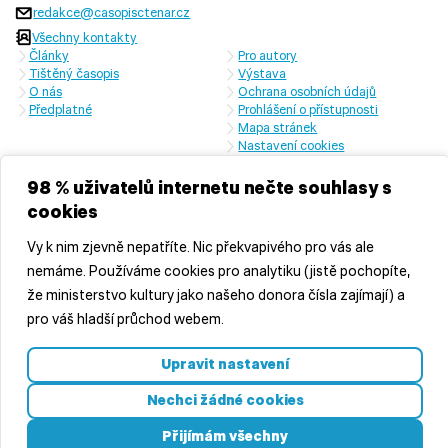
redakce@casopisctenar.cz
Všechny kontakty
Články
Pro autory
Tištěný časopis
Výstava
O nás
Ochrana osobních údajů
Předplatné
Prohlášení o přístupnosti
Mapa stránek
Nastavení cookies
Časopis vychází s laskavou finanční podporou Ministerstva kultury
České republiky a Středočeského kraje
98 % uživatelů internetu nečte souhlasy s
cookies
Vy k nim zjevně nepatříte. Nic překvapivého pro vás ale
nemáme. Používáme cookies pro analytiku (jistě pochopíte,
že ministerstvo kultury jako našeho donora čísla zajímají) a
pro váš hladší průchod webem.
© 2026 Středočeská vědecká knihovna v Kladně, příspěvková
Upravit nastavení
organizace
Vyrobila
značkárna s.r.o.
Nechci žádné cookies
Přijímám všechny