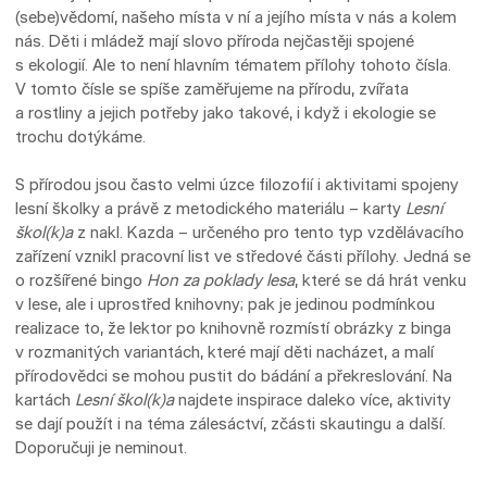
(sebe)vědomí, našeho místa v ní a jejího místa v nás a kolem
nás. Děti i mládež mají slovo příroda nejčastěji spojené
s ekologií. Ale to není hlavním tématem přílohy tohoto čísla.
V tomto čísle se spíše zaměřujeme na přírodu, zvířata
a rostliny a jejich potřeby jako takové, i když i ekologie se
trochu dotýkáme.
S přírodou jsou často velmi úzce filozofií i aktivitami spojeny
lesní školky a právě z metodického materiálu – karty
Lesní
škol(k)a
z nakl. Kazda – určeného pro tento typ vzdělávacího
zařízení vznikl pracovní list ve středové části přílohy. Jedná se
o rozšířené bingo
Hon za poklady lesa
, které se dá hrát venku
v lese, ale i uprostřed knihovny; pak je jedinou podmínkou
realizace to, že lektor po knihovně rozmístí obrázky z binga
v rozmanitých variantách, které mají děti nacházet, a malí
přírodovědci se mohou pustit do bádání a překreslování. Na
kartách
Lesní škol(k)a
najdete inspirace daleko více, aktivity
se dají použít i na téma zálesáctví, zčásti skautingu a další.
Doporučuji je neminout.