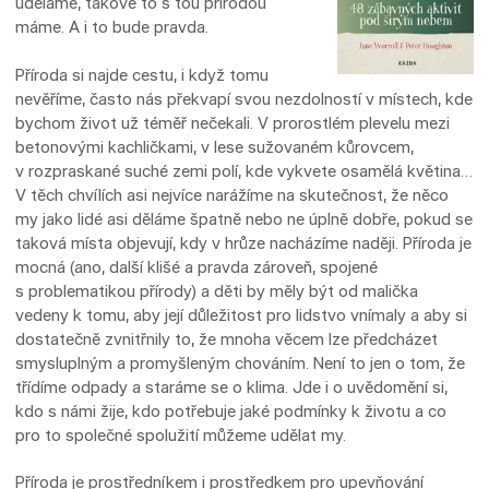
uděláme, takové to s tou přírodou
máme. A i to bude pravda.
Příroda si najde cestu, i když tomu
nevěříme, často nás překvapí svou nezdolností v místech, kde
bychom život už téměř nečekali. V prorostlém plevelu mezi
betonovými kachličkami, v lese sužovaném kůrovcem,
v rozpraskané suché zemi polí, kde vykvete osamělá květina…
V těch chvílích asi nejvíce narážíme na skutečnost, že něco
my jako lidé asi děláme špatně nebo ne úplně dobře, pokud se
taková místa objevují, kdy v hrůze nacházíme naději. Příroda je
mocná (ano, další klišé a pravda zároveň, spojené
s problematikou přírody) a děti by měly být od malička
vedeny k tomu, aby její důležitost pro lidstvo vnímaly a aby si
dostatečně zvnitřnily to, že mnoha věcem lze předcházet
smysluplným a promyšleným chováním. Není to jen o tom, že
třídíme odpady a staráme se o klima. Jde i o uvědomění si,
kdo s námi žije, kdo potřebuje jaké podmínky k životu a co
pro to společné spolužití můžeme udělat my.
Příroda je prostředníkem i prostředkem pro upevňování