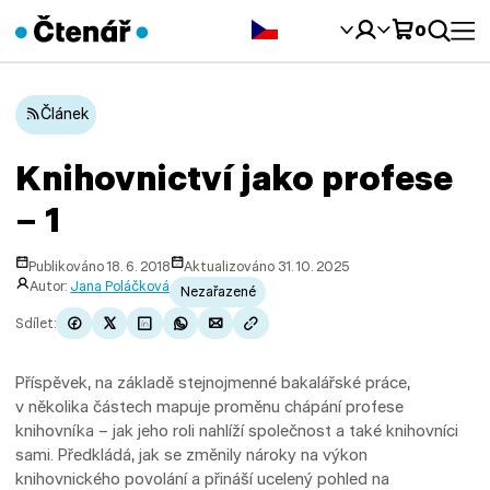
Čeština‎
0
Článek
Knihovnictví jako profese
– 1
Publikováno 18. 6. 2018
Aktualizováno 31. 10. 2025
Autor:
Jana Poláčková
Nezařazené
Sdílet:
Příspěvek, na základě stejnojmenné bakalářské práce,
v několika částech mapuje proměnu chápání profese
knihovníka – jak jeho roli nahlíží společnost a také knihovníci
sami. Předkládá, jak se změnily nároky na výkon
knihovnického povolání a přináší ucelený pohled na