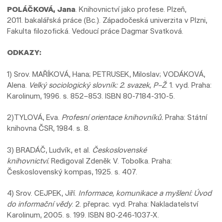
POLÁČKOVÁ, Jana
. Knihovnictví jako profese. Plzeň,
2011. bakalářská práce (Bc.). Západočeská univerzita v Plzni,
Fakulta filozofická. Vedoucí práce Dagmar Svatková.
ODKAZY:
1) Srov. MAŘÍKOVÁ, Hana; PETRUSEK, Miloslav; VODÁKOVÁ,
Alena.
Velký sociologický slovník: 2. svazek, P–Ž
. 1. vyd. Praha:
Karolinum, 1996. s. 852–853. ISBN 80-7184-310-5.
2)TYLOVÁ, Eva.
Profesní orientace knihovníků.
Praha: Státní
knihovna ČSR, 1984. s. 8.
3) BRADÁČ, Ludvík, et al.
Československé
knihovnictví.
Redigoval Zdeněk V. Tobolka. Praha:
Československý kompas, 1925. s. 407.
4) Srov. CEJPEK, Jiří.
Informace, komunikace a myšlení: Úvod
do informační vědy
. 2. přeprac. vyd. Praha: Nakladatelství
Karolinum, 2005. s. 199. ISBN 80-246-1037-X.