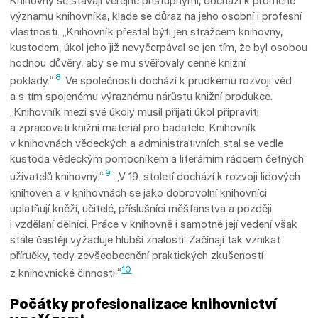
Knihovny se stávají veřejně přístupnými, dochází k proměně
významu knihovníka, klade se důraz na jeho osobní i profesní
vlastnosti. „Knihovník přestal býti jen strážcem knihovny,
kustodem, úkol jeho již nevyčerpával se jen tím, že byl osobou
hodnou důvěry, aby se mu svě­řovaly cenné knižní
8
poklady.“
Ve společnosti dochází k prudkému rozvoji věd
a s tím spo­jené­mu výraznému nárůstu knižní produkce.
„Knihov­ník mezi své úkoly musil přijati úkol připraviti
a zpracovati knižní materiál pro badatele. Knihovník
v knihovnách vědeckých a administrativních stal se vedle
kustoda vědeckým pomocníkem a literárním rádcem četných
9
uživatelů knihovny.“
„V 19. století dochází k rozvoji lidových
knihoven a v knihovnách se jako dobrovolní knihovníci
uplatňují kněží, učitelé, příslušníci měšťanstva a později
i vzdělaní dělníci. Práce v knihovně i samotné její vedení však
stále častěji vyžaduje hlubší znalosti. Začínají tak vznikat
příručky, tedy zevšeobecnění praktických zkušeností
10
z knihovnické činnosti.“
Počátky profesionalizace knihovnictví