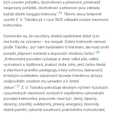
býti vzorem pořádku, dochvilnosti a přesnosti, poněvadž
neúprosný pořádek, dochvilnost a přes­nost jsou základy
19
každé dobře fungující knihovny.“
Těmito slovy brilantně
vystihl Z. V. Tobolka již v roce 1925 základní osobní vlastnosti
knihovníka.
Domnívám se, že navzdory dnešní uspěcha­né době tyto
neztratily na významu – ba naopak. Dobrý knihovník nemusí
podle Tobolky „být sám badatelem či literátem, ale musí umět
20
poradit, připravit materiál a doporučit vhodnou četbu“
.
„Knihovnické povolání vyžaduje si dnes velké píle, veliké
vytrvalosti a trpě­livosti, znalost duše toho, jenž četbu hledá,
a vlastnosti pravého pedagoga, který ochotou, laskavostí,
kritickým rozhledem, úslužností dovede čtenářovy dotazy
zodpovědět, studium mu usnadnit a k četbě
21
získat.“
Z. V. Tobolka pokračuje dlouhým výčtem fyzických
i psychických vlastností, nutných k úspěšnému vykonávání
povolání knihovníka: pracovník musí být „hbitý, čiperný,
obratný, zdvořilý, svědomitý, přesný, energický, činorodý,
dobré paměti, výborné soudnosti, praktického rozhodování,