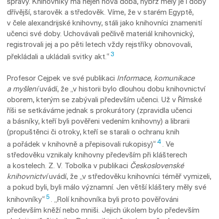
správy. Knihovníky má nejen nová doba, nýbrž měly je i doby
dřívější, sta­rověk a středověk. Víme, že v starém Egyptě,
v čele alexandrijské knihovny, stáli jako knihovníci znamenití
učenci své doby. Uchovávali pečlivě materiál knihovnický,
registrovali jej a po pěti letech vždy rejstříky obnovovali,
3
překládali a ukládali svitky akt.“
Profesor Cejpek ve své publikaci
Informace, komunikace
a myšlení
uvádí, že „v historii bylo dlouhou dobu knihovnictví
oborem, kterým se zabývali především učenci. Už v Římské
říši se setkáváme jednak s prokurátory (zpravidla učenci
a básníky, kteří byli pověřeni vedením knihovny) a librarii
(propuštěnci či otroky, kte­ří se starali o ochranu knih
4
a pořádek v knihovně a přepisovali rukopisy)“
. Ve
středověku vznikaly knihovny především při klášterech
a kostelech. Z. V. Tobolka v publikaci
Československé
knihovnictví
uvádí, že „v středověku knihovníci téměř vymizeli,
a pokud byli, byli málo významní. Jen větší kláštery měly své
5
knihovníky“
. „Rolí knihovníka byli proto pověřováni
především kněží nebo mniši. Jejich úkolem bylo především