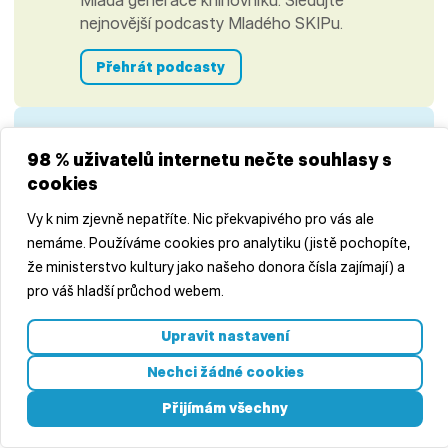
Mladá generace knihovníků. Sledujte
nejnovější podcasty Mladého SKIPu.
Přehrát podcasty
K nahlédnutí
98 % uživatelů internetu nečte souhlasy s
Nové knihovny: podívejte se na fotogalerie.
cookies
Knihovny v novém
Vy k nim zjevně nepatříte. Nic překvapivého pro vás ale
nemáme. Používáme cookies pro analytiku (jistě pochopíte,
že ministerstvo kultury jako našeho donora čísla zajímají) a
pro váš hladší průchod webem.
Středočeská vědecká knihovna v Kladně
Upravit nastavení
+420 312 813 154
Nechci žádné cookies
redakce@casopisctenar.cz
Přijímám všechny
Všechny kontakty
Články
Pro autory