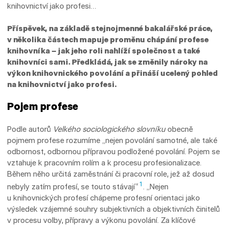
knihovnictví jako profesi…
Příspěvek, na základě stejnojmenné bakalářské práce,
v několika částech mapuje proměnu chápání profese
knihovníka – jak jeho roli nahlíží společnost a také
knihovníci sami. Předkládá, jak se změnily nároky na
výkon knihovnického povolání a přináší ucelený pohled
na knihovnictví jako profesi.
Pojem profese
Podle autorů
Velkého sociologického slovníku
obecně
pojmem profese rozumíme „nejen povolání samotné, ale také
odbornost, odbornou přípravou podložené povolání. Pojem se
vztahuje k pracovním rolím a k procesu profesionalizace.
Během něho určitá zaměstnání či pracovní role, jež až dosud
1
nebyly zatím profesí, se touto stávají“
. „Nejen
u knihovnických profesí chápeme profesní orientaci jako
výsledek vzájemné souhry subjektivních a objektivních činitelů
v procesu volby, přípravy a výkonu povolání. Za klíčové