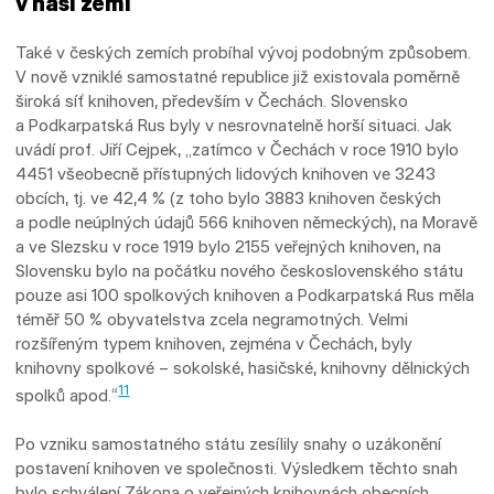
v naší zemi
Také v českých zemích probíhal vývoj podobným způsobem.
V nově vzniklé samostatné republice již existovala poměrně
široká síť knihoven, především v Čechách. Slovensko
a Podkarpatská Rus byly v nesrovnatelně horší situaci. Jak
uvádí prof. Jiří Cejpek, „zatímco v Čechách v roce 1910 bylo
4451 všeobecně přístupných lidových knihoven ve 3243
obcích, tj. ve 42,4 % (z toho bylo 3883 knihoven českých
a podle neúplných údajů 566 knihoven německých), na Moravě
a ve Slezsku v roce 1919 bylo 2155 veřejných knihoven, na
Slovensku bylo na počátku nového československého státu
pouze asi 100 spolkových knihoven a Podkarpatská Rus měla
téměř 50 % obyvatelstva zcela negramotných. Velmi
rozšířeným typem knihoven, zejména v Čechách, byly
knihovny spolkové – sokolské, hasičské, knihov­ny dělnických
11
spolků apod.“
Po vzniku samostatného státu zesílily snahy o uzákonění
postavení knihoven ve společnosti. Výsledkem těchto snah
bylo schválení Zákona o veřejných knihovnách obecních