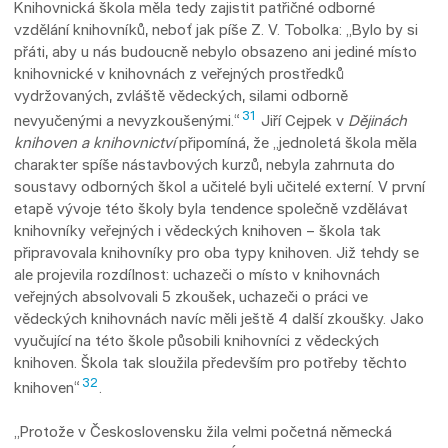
Knihovnická škola měla tedy zajistit patřičné odborné
vzdělání knihovníků, neboť jak píše Z. V. Tobolka: „Bylo by si
přáti, aby u nás budoucně nebylo obsazeno ani jediné místo
knihovnické v knihovnách z veřejných pro­střed­ků
vydržovaných, zvláště vědeckých, sila­mi odborně
31
nevyučenými a nevyzkoušený­mi.“
Jiří Cejpek v
Dějinách
knihoven a knihovnictví
připomíná, že „jednoletá škola měla
charakter spíše nástavbových kurzů, nebyla zahrnuta do
soustavy odborných škol a učitelé byli učitelé externí. V první
etapě vývoje této školy byla tendence společně vzdělávat
knihovníky veřejných i vědeckých knihoven – škola tak
připravovala knihovníky pro oba typy knihoven. Již tehdy se
ale projevila rozdílnost: uchazeči o místo v knihovnách
veřejných absolvovali 5 zkoušek, uchazeči o práci ve
vědeckých knihovnách navíc měli ještě 4 další zkoušky. Jako
vyučující na této škole působili knihovníci z vědeckých
knihoven. Škola tak sloužila především pro potřeby těchto
32
knihoven“
.
„Protože v Československu žila velmi početná německá