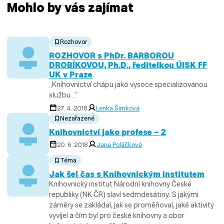
Mohlo by vás zajímat
Rozhovor
ROZHOVOR s PhDr. BARBOROU
DROBÍKOVOU, Ph.D., ředitelkou ÚISK FF
UK v Praze
„Knihovnictví chápu jako vysoce specializovanou
službu…“
27. 4. 2018
Lenka Šimková
Nezařazené
Knihovnictví jako profese – 2
20. 6. 2018
Jana Poláčková
Téma
Jak šel čas s Knihovnickým institutem
Knihovnický institut Národní knihovny České
republiky (NK ČR) slaví sedmdesátiny. S jakými
záměry se zakládal, jak se proměňoval, jaké aktivity
vyvíjel a čím byl pro české knihovny a obor