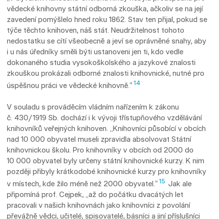
vědecké knihovny státní odborná zkouška, ačkoliv se na její
zavedení pomýšlelo hned roku 1862. Stav ten přijal, pokud se
týče těchto knihoven, náš stát. Neudržitelnost tohoto
nedostatku se cítí všeobecně a jeví se oprávněné snahy, aby
i u nás úředníky směli býti ustanoveni jen ti, kdo vedle
dokonaného studia vysokoškolského a jazykové znalosti
zkouškou prokázali odborné znalosti knihov­nické, nutné pro
14
úspěšnou práci ve vědecké knihovně.“
V souladu s prováděcím vládním nařízením k zákonu
č. 430/1919 Sb. dochází i k vývoji třístupňového vzdělávání
knihovníků veřejných knihoven. „Knihovníci působící v obcích
nad 10 000 obyvatel museli zpravidla absolvovat Státní
knihovnickou školu. Pro knihovníky v obcích od 2000 do
10 000 obyvatel byly určeny státní knihovnické kurzy. K nim
později přibyly krátkodobé knihovnické kurzy pro knihovníky
15
v místech, kde žilo méně než 2000 obyvatel.“
Jak ale
připomíná prof. Cejpek, „až do počátku dvacátých let
pracovali v našich knihovnách jako knihovníci z povolání
převážně vědci, učitelé, spisovatelé, básníci a jiní příslušníci