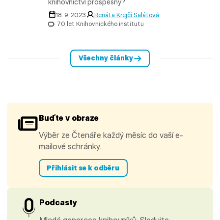
knihovnictví prospěšný?
18. 9. 2023
Renáta Krejčí Salátová
70 let Knihovnického institutu
Všechny články
Buďte v obraze
Výběr ze Čtenáře každý měsíc do vaší e-
mailové schránky.
Přihlásit se k odběru
Podcasty