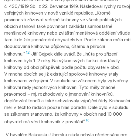
č. 430/1919 Sb., z 22. července 1919. Následoval rychlý rozvoj
veřejných knihoven v nově vzniklé republice. „Kromě
povinnosti zřizovat veřejné knihovny ve všech politických
obcích stanovil také povinnost zakládat samostatné
menšinové knihovny nebo zvláštní menšinová oddělení všude
tam, kde žilo jinonárodní obyvatelstvo. Podle zákona měla mít
dobudovaná knihovna půjčovnu, čítárnu a příruční
12
knihovnu.“
Jiří Cejpek dále uvádí, že „lhůta pro zřízení
knihoven byla 1–2 roky. Na výkon svých funkcí dostávaly
knihovny od obcí příspěvek podle počtu obyvatel v obci.
V mnoha obcích se již existující spolkové knihovny staly
knihovnami veřejnými. V souladu se zákonem byly vytvořeny
knihovní rady jednotlivých knihoven. Tyto měly značné
pravomoci – mj. rozhodovaly o jmeno­vá­­ní knihovníků,
doplňování fondů a také schvalovaly výpůjční řády. Knihovníci
měli v těchto radách pouze hlas poradní. Dále bylo v souladu
se zákonem stanoveno, že knihovny v obcích nad 10 000
13
obyvatel má vést knihovník z povolání“
.
„V bývalém Rakousku-Uhersku nikdy nebyla předepsána pro