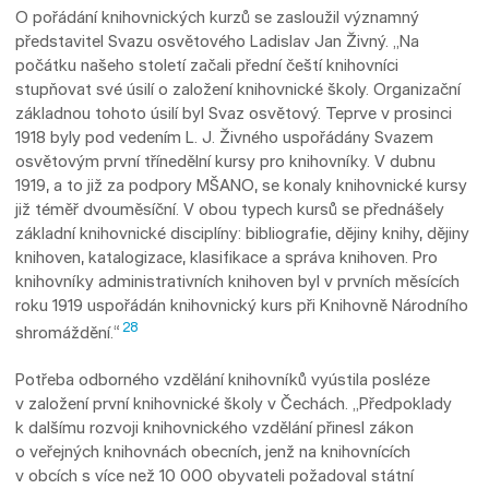
O pořádání knihovnických kurzů se zasloužil významný
představitel Svazu osvětového Ladislav Jan Živný. „Na
počátku našeho století začali přední čeští knihovníci
stupňovat své úsilí o založení knihovnické školy. Organizační
základnou tohoto úsilí byl Svaz osvětový. Teprve v prosinci
1918 byly pod vedením L. J. Živného uspořádány Svazem
osvětovým první tříneděl­ní kursy pro knihovníky. V dubnu
1919, a to již za podpory MŠANO, se konaly knihovnické kursy
již téměř dvouměsíční. V obou typech kursů se přednášely
základní knihovnické di­s­ciplíny: bibliografie, dějiny knihy, dějiny
knihoven, ka­ta­logizace, klasifikace a správa knihoven. Pro
knihovníky administrativních knihoven byl v prv­ních měsících
roku 1919 uspořádán knihovnický kurs při Knihovně Národního
28
shromáždění.“
Potřeba odborného vzdělání knihovníků vyústila posléze
v založení první knihovnické ško­ly v Čechách. „Předpoklady
k dalšímu rozvoji knihovnického vzdělání přinesl zákon
o veřejných knihovnách obecních, jenž na knihovnících
v obcích s více než 10 000 obyvateli požadoval státní