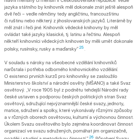
hlavní menšiny či menšin v Československé republice. Vedle
jazyka státního by knihovník měl dokonale znát ještě alespoň
dvě řeči – vedle němčiny tedy angličtinu, francouzštinu
či ruštinu nebo některý z jihoslovanských jazyků. Literárně by
měl znát i řeči jiné. Knihovník vědecké knihovny by měl
ovládat také jazyky klasické, tj. latinu a řečtinu. Alespoň
někteří knihovníci vědeckých knihoven by měli umět dokonale
25
polsky, rusínsky, rusky a maďarsky“
.
V souladu s nároky na všeobecné vzdělání knihovníků
narůstala i potřeba odborného knihovnického vzdělání.
O existenci prvních kurzů pro knihovníky se zasloužilo
Ministerstvo školství a národní osvěty (MŠANO) a také Svaz
osvětový. „V roce 1905 byl z podnětu tehdejší Národní rady
české ustaven s podporou českých politických stran Svaz
osvětový, sdružující nejvýznamnější české svazy, jednoty,
matice, sdružení a spolky, které vykonávaly různými způsoby
a v různých oborech osvětovou, kulturní a výchovnou činnost.
Úkolem Svazu osvětového bylo zejména koordinovat činnost
organizací ve svazu sdružených, pomáhat jim organizačně,
26
později i studijní a metodickou činnos­tí.“
Působení Svazu