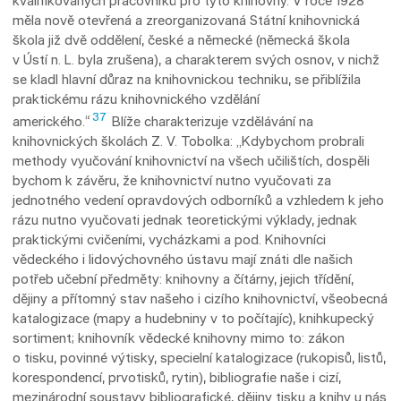
kvalifikovaných pracovníků pro tyto knihovny. V roce 1928
měla nově otevřená a zreorganizovaná Státní knihovnická
škola již dvě oddělení, české a německé (německá škola
v Ústí n. L. byla zrušena), a charakterem svých osnov, v nichž
se kladl hlavní důraz na knihovnickou techniku, se přiblížila
praktickému rázu knihovnického vzdělání
37
amerického.“
Blíže charakterizuje vzdělávání na
knihovnických školách Z. V. Tobolka: „Kdybychom probrali
methody vyučování knihovnictví na všech učilištích, dospěli
bychom k závěru, že knihovnictví nutno vyučovati za
jednotného vedení opravdových odborníků a vzhledem k jeho
rázu nutno vyučovati jednak teoretickými výklady, jednak
praktickými cvičeními, vycházkami a pod. Knihovníci
vědeckého i lidovýchovného ústavu mají znáti dle našich
potřeb učební předměty: knihovny a čítárny, jejich třídění,
dějiny a přítomný stav našeho i cizího knihovnictví, všeobecná
katalogizace (mapy a hudebniny v to počítajíc), knihkupecký
sortiment; knihovník vědecké knihov­ny mimo to: zákon
o tisku, povinné výtisky, specielní katalogizace (rukopisů, listů,
ko­res­pon­­dencí, prvotisků, rytin), bibliografie naše i ci­zí,
mezinárodní soustavy bibliografické, dějiny tisku a knihy u nás