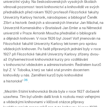
univerzitní výuky. Na československých vysokých školách
věnovali pozornost teorii knihovnictví a knihovědě ve svých
přednáškách před rokem 1920 profesoři Filozofické fakulty
Univerzity Karlovy historik, národopisec a bibliograf Čeněk
Zíbrt a historik českých a slovanských literatur Jan Máchal, na
Univerzitě Komenského v Bratislavě Jan Emler a na Německé
univerzitě v Praze Antonín Moucha přednášel o bibliografii
a dějinách knihoven. V roce 1926 byl Josef Volf jmenován na
Filozofické fakultě Univerzity Karlovy lektorem pro správu
vědeckých knihoven. Po řadě přípravných jednání byly v roce
1927 při Filozofické fakultě Univer­zity Karlovy zřízeny dvou-
až čtyřsemestrové knihovnické kurzy pro vzdělávání
v knihovnictví vědeckém a administrativním. Ředitelem kurzů
byl Z. V. Tobolka, který se také stal prvním docentem
knihovědy u nás. Zaměření kurzů bylo knihovědné
36
a historické“
.
„Mezitím Státní knihovnická škola byla v ro­ce 1927 dočasně
uzavřena. Tím byl učiněn další krok k rozkolu mezi veřejnými
a vědeckými knihovnami v klíčové otázce přípravy