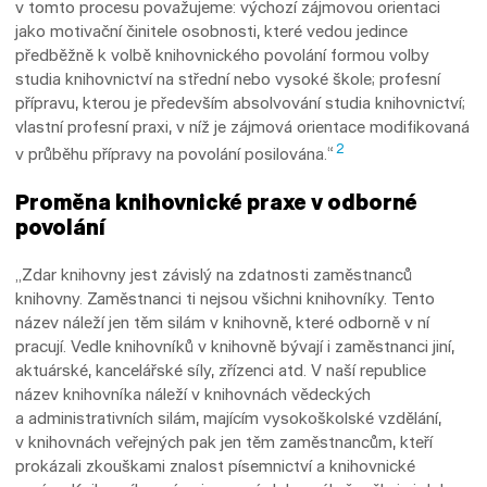
v tomto procesu považujeme: výchozí zájmovou orientaci
jako motivační činitele osobnosti, které vedou jedince
předběžně k volbě knihovnického povolání formou volby
studia knihovnictví na střední nebo vysoké škole; profesní
přípravu, kterou je především absolvování studia knihovnictví;
vlastní profesní praxi, v níž je zájmová orientace modifikovaná
2
v průběhu přípravy na povolání posilována.“
Proměna knihovnické praxe v odborné
povolání
„Zdar knihovny jest závislý na zdatnosti zaměstnanců
knihovny. Zaměstnanci ti nejsou všichni knihovníky. Tento
název náleží jen těm silám v knihovně, které odborně v ní
pracují. Vedle knihovníků v knihovně bývají i zaměstnanci jiní,
aktuárské, kancelářské síly, zřízenci atd. V naší republice
název knihovníka náleží v knihovnách vědeckých
a administrativních silám, majícím vysokoškolské vzdělání,
v knihovnách veřejných pak jen těm zaměstnancům, kteří
prokázali zkouškami znalost písemnictví a knihovnické