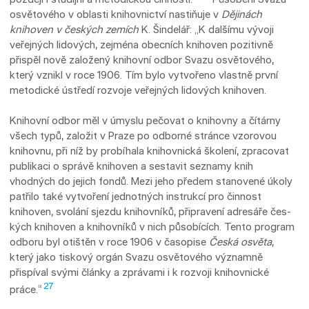
osvětového v oblasti knihovnictví nastiňuje v
Dějinách
knihoven v českých zemích
K. Šindelář: „K dalšímu vývoji
veřejných lidových, zejména obecních knihoven pozitivně
přispěl nově založený knihovní odbor Svazu osvětového,
který vznikl v roce 1906. Tím bylo vytvořeno vlastně první
metodické ústředí rozvoje veřejných lidových knihoven.
Knihovní odbor měl v úmyslu pečovat o knihovny a čítárny
všech typů, založit v Praze po odborné stránce vzorovou
knihovnu, při níž by probíhala knihovnická školení, zpracovat
publikaci o správě knihoven a sestavit seznamy knih
vhodných do jejich fondů. Mezi jeho předem stanovené úkoly
patřilo také vytvoření jednotných instrukcí pro činnost
knihoven, svolá­ní sjezdu knihovníků, připravení adresáře čes­
kých knihoven a knihovníků v nich působících. Tento program
odboru byl otištěn v roce 1906 v časopise
Česká osvěta
,
který jako tiskový orgán Svazu osvětového významně
přispíval svými články a zprávami i k rozvoji knihovnické
27
práce.“