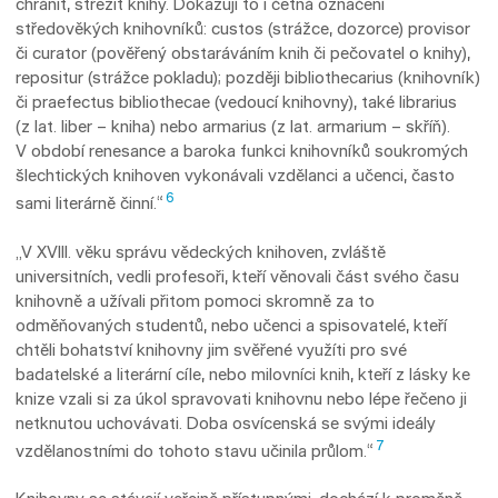
chránit, střežit knihy. Dokazují to i četná označení
středověkých knihovníků: custos (strážce, dozorce) provisor
či curator (pověřený obstaráváním knih či pečovatel o kni­hy),
repositur (strážce pokladu); později bibliothecarius (knihovník)
či praefectus bib­liothecae (vedoucí knihovny), také librarius
(z lat. liber – kniha) nebo armarius (z lat. armarium – skříň).
V období renesance a baroka funkci knihovníků soukromých
šlechtických knihoven vykonávali vzdělanci a učenci, často
6
sami literárně činní.“
„V XVIII. věku správu vědeckých knihoven, zvláště
universitních, vedli profesoři, kteří věnovali část svého času
knihovně a užívali přitom pomoci skromně za to
odměňovaných studentů, nebo učenci a spisovatelé, kteří
chtěli bohatství knihovny jim svěřené využíti pro své
badatelské a literární cíle, nebo milovníci knih, kteří z lásky ke
knize vzali si za úkol spravovati knihovnu nebo lépe řečeno ji
netknutou uchovávati. Doba osvícenská se svými ideály
7
vzdělanostními do tohoto stavu učinila průlom.“