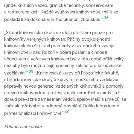
i jinde, knižních vazeb, grafické techniky, konservování
a restaurace knih. Každé vyučování knihovnictví, má-li se
38
pokládati za dokonalé, nutno ukončiti zkouš­kou.“
„Státní knihovnická škola se stala učilištěm pouze pro
knihovníky veřejných knihoven. Pří­či­ny dvojkolejnosti
knihovnického školství pra­menily z historického vývoje
knihovnictví u nás. Rozdíl v pojetí poslání a činnosti
vědeckých a veřejných knihoven byl v této době příliš vel­ký,
než aby bylo možno najít společný základ pro knihovnické
39
vzdělávání.“
„Knihovnické kurzy při Filozofické fakultě,
státní knihovnic­ké školy a kurzy mimoškolního vzdělávání
připravily novou generaci vzdělaných knihovníků a pomohly
upevnit knihovnickou profesi v naší zemi. Knihovnictví, až
dosud převážně zaměstnání vědců, spisovatelů a umělců, se
začínalo přetvářet v odborné povolání. Došlo k postup­né
40
profesionalizaci knihovnictví.“
Pokračování příště