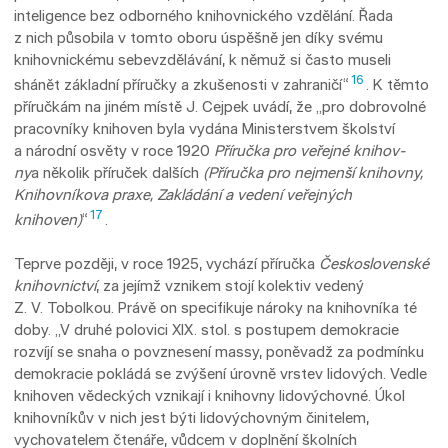
inteligence bez odborného knihovnického vzdělání. Řada
z nich působila v tomto oboru úspěšně jen díky svému
knihovnickému sebevzdělávání, k němuž si často museli
16
shánět základní příručky a zkušenosti v zahraničí“
. K těmto
příručkám na jiném místě J. Cejpek uvádí, že „pro dobrovolné
pracovníky knihoven byla vydána Ministerstvem školství
a národní osvěty v roce 1920
Příručka pro veřejné knihov
­
ny
a několik příruček dalších
(Příručka pro nejmenší knihovny,
Knihovníkova praxe, Zakládání a vedení veřejných
17
knihoven)
“
.
Teprve později, v roce 1925, vychází příručka
Československé
knihovnictví
, za jejímž vznikem stojí kolektiv vedený
Z. V. Tobolkou. Právě on specifikuje nároky na knihovníka té
doby. „V druhé polovici XIX. stol. s postupem demokracie
rozvíjí se snaha o povznesení massy, poněvadž za podmínku
demokracie pokládá se zvýšení úrovně vrstev lidových. Vedle
knihoven vědeckých vznikají i knihovny lidovýchovné. Úkol
knihovníkův v nich jest býti lidovýchovným činitelem,
vychovatelem čtenáře, vůdcem v doplnění školních