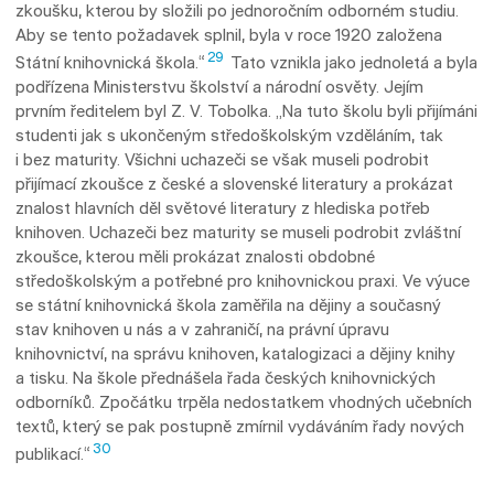
zkoušku, kterou by složili po jednoročním odborném studiu.
Aby se tento požadavek splnil, byla v roce 1920 založena
29
Státní knihovnická škola.“
Tato vznikla jako jednoletá a byla
podřízena Ministerstvu školství a národní osvěty. Jejím
prvním ředitelem byl Z. V. Tobolka. „Na tuto školu byli přijímáni
studenti jak s ukončeným středoškolským vzděláním, tak
i bez maturity. Všichni uchazeči se však museli podrobit
přijímací zkoušce z české a slovenské literatury a prokázat
znalost hlavních děl světové literatury z hlediska potřeb
knihoven. Uchazeči bez maturity se museli podrobit zvláštní
zkoušce, kterou měli prokázat znalosti obdobné
středoškolským a potřebné pro knihovnickou praxi. Ve výuce
se státní knihovnická škola zaměřila na dějiny a součas­ný
stav knihoven u nás a v zahraničí, na právní úpravu
knihovnictví, na správu knihoven, katalogizaci a dějiny knihy
a tisku. Na škole přednášela řada českých knihovnických
odborníků. Zpočátku trpěla nedostatkem vhod­ných učebních
textů, který se pak postupně zmírnil vydáváním řady nových
30
publikací.“