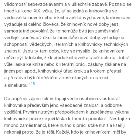
vědomostí sebevzděláváním a v ušlechtilé zábavě. Poznalo se
hned ku konci XIX. věku, že, ať se jedná o knihovníka ve
vědecké knihovně nebo v knihovně lidovýchovné, knihovnictví
vyžaduje si celého člověka, že knihovník nové doby jest
samostatné povolání, že to nemůže býti jen zaměstnání
vedlejší, poněvadž úkol knihovníkův nové doby vyžaduje si
schopností, vědeckých, literárních a knihovnicky technických
znalostí. Jsou ty tam doby, kdy se myslilo, že knihovníkem
může být kdokoliv, že k úřadu knihovníka stačí ochota, dobrá
vůle, láska ke knize nebo k literární práci, zásluhy získané na
jiném poli apod., knihovnický úřad krok za krokem přestal
a přestává býti útočištěm ztroskotaných existencí
18
a sinekurou.“
Do popředí zájmu tak vstupují vedle osobních vlastností
knihovníka především jeho všeobecné znalosti a odborné
vzdělání. Prvním nutným předpokladem k úspěšnému výkonu
knihovnické praxe se jeví láska k tomuto povolání. „Nestojí za
mnoho zaměstnanci, které nutno k práci stále nutit a kteří ji
nekonají pro­to, že je těší. Každý, kdo je knihovníkem, měl by