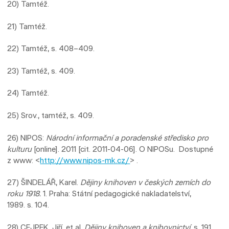
20) Tamtéž.
21) Tamtéž.
22) Tamtéž, s. 408–409.
23) Tamtéž, s. 409.
24) Tamtéž.
25) Srov., tamtéž, s. 409.
26) NIPOS:
Národní informační a poradenské středisko pro
kulturu
[online]. 2011 [cit. 2011-04-06]. O NIPOSu. Dostupné
z www: <
http://www.nipos-mk.cz/
> .
27) ŠINDELÁŘ, Karel.
Dějiny knihoven v českých zemích do
roku 1918.
1. Praha: Státní pedagogické nakladatelství,
1989. s. 104.
28) CEJPEK, Jiří, et al.
Dějiny knihoven a knihovnictví
. s. 191.