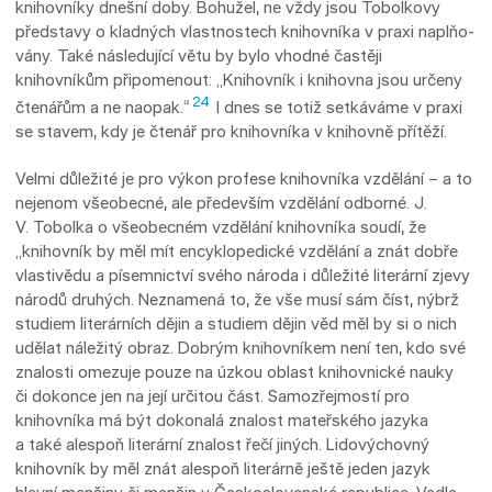
knihovníky dnešní doby. Bo­hu­­žel, ne vždy jsou Tobolkovy
představy o kladných vlastnostech knihovníka v praxi naplňo­
vá­ny. Také následující větu by bylo vhod­né častěji
knihovníkům připomenout: „Knihov­ník i knihov­na jsou určeny
24
čtenářům a ne naopak.“
I dnes se totiž setkáváme v praxi
se stavem, kdy je čtenář pro knihovníka v knihov­ně přítěží.
Velmi důležité je pro výkon profese knihovníka vzdělání – a to
nejenom všeobecné, ale především vzdělání odborné. J.
V. Tobolka o všeobecném vzdělání knihovníka soudí, že
„knihovník by měl mít encyklopedické vzdělání a znát dobře
vlastivědu a písemnictví svého národa i důležité literární zjevy
národů druhých. Neznamená to, že vše musí sám číst, nýbrž
studiem literárních dějin a studiem dějin věd měl by si o nich
udělat náležitý obraz. Dobrým knihovníkem není ten, kdo své
znalosti omezuje pouze na úzkou oblast knihovnické nauky
či dokonce jen na její určitou část. Samozřejmostí pro
knihovníka má být dokonalá znalost mateřského jazyka
a také alespoň literární znalost řečí jiných. Lidovýchovný
knihovník by měl znát alespoň literárně ještě jeden jazyk