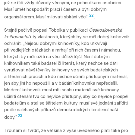
jež se řídí vždy důvody věcnými, ne pohnutkami osobními.
Musí umět hospodařit prací i časem a býti dobrým
22
organisátorem. Musí milovati sbírání věcí“
.
Stejně pečlivě popsal Tobolka v publikaci
Československé
knihovnictví
i ty vlastnosti, kterých by se měl dobrý knihovník
ochránit. „Nejsou dobrými knihovníky, kdo utkvívají
při vedlejších otázkách a mrhají při nich časem i námahou,
kterých by měli užíti na věci důležitější. Není dobrým
knihovníkem také badatel či literát, který nechce se dáti
vyrušovat návštěvníky knihovny ve svých badatelských
a literárních pracích a kdo nechce učiniti přístupným materiál,
jen aby jiní ho nepoužili a v bá­dá­ní knihovníka nepředešli.
Moderní knihovník mu­sí míti snahu materiál své knihovny
učiniti čtenářstvu co nejvíce přístupný, aby co nejvíce prospěl
badatelům a stal se šiřitelem kultury, musí své jednání zaříditi
podle naléhavých příkazů demokratických tendencí naší
23
doby.“
Troufám si tvrdit, že většina z výše uvedené­ho platí také pro