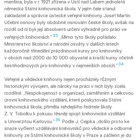
menšina, byla v r. 1921 zřízena v Ústí nad Labem jednoletá
německá Státní knihovnická škola. V jejím čele stanul
zakladatel a správce ústecké veřejné knihovny Josef Martin.
Učební osnovy byly obdobné osnovám české školy, avšak na
rozdíl od ní byli její absolventi určeni výhradně pro práci ve
33
veřejných knihovnách.“
„Mimo tyto školy pořádalo
Ministerstvo školství a národní osvěty v dalších letech
každoročně třínedělní prázdninové kursy pro knihovníky
v obcích nad 2000 do 10 000 obyvatel a kratší kursy včetně
34
šestihodinových pro knihovníky v nejmenších obcích.“
Veřejné a vědecké knihovny nejen procházely různým
historickým vývojem, ale nároky na práci v nich byly zcela
rozdílné. „Nespokojenost s organizací, zaměřením a celkovou
úrov­ní knihovnického vzdělání, které poskytovala Státní
knihovnická škola, přiměla tehdejšího ředitele školy
Z. V. Tobolku k pokusu těsněji spojit knihovnické vzdělání
35
s Univerzitou Karlovou.“
Podle J. Cejpka „došlo proto ke
snaze vyčlenit vzdělávání knihovníků pro vědecké a odborné
knihovny ze Státní knihovnické školy v Praze a začlenit je do