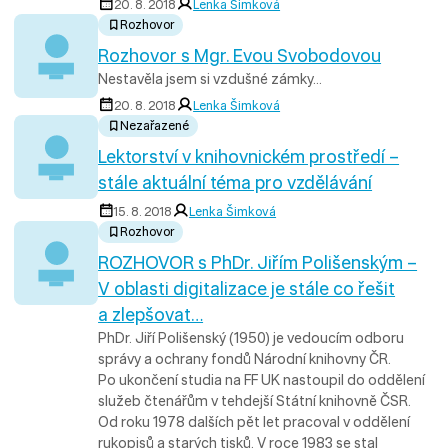
20. 8. 2018
Lenka Šimková
Rozhovor
Rozhovor s Mgr. Evou Svobodovou
Nestavěla jsem si vzdušné zámky…
20. 8. 2018
Lenka Šimková
Nezařazené
Lektorství v knihovnickém prostředí –
stále aktuální téma pro vzdělávání
15. 8. 2018
Lenka Šimková
Rozhovor
ROZHOVOR s PhDr. Jiřím Polišenským –
V oblasti digitalizace je stále co řešit
a zlepšovat…
PhDr. Jiří Polišenský (1950) je vedoucím odboru
správy a ochrany fondů Národní knihovny ČR.
Po ukončení studia na FF UK nastoupil do oddělení
služeb čtenářům v tehdejší Státní knihovně ČSR.
Od roku 1978 dalších pět let pracoval v oddělení
rukopisů a starých tisků. V roce 1983 se stal