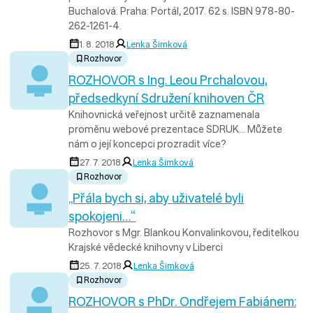
Buchalová. Praha: Portál, 2017. 62 s. ISBN 978-80-
262-1261-4.
1. 8. 2018
Lenka Šimková
Rozhovor
ROZHOVOR s Ing. Leou Prchalovou,
předsedkyní Sdružení knihoven ČR
Knihovnická veřejnost určitě zaznamenala
proměnu webové prezentace SDRUK… Můžete
nám o její koncepci prozradit více?
27. 7. 2018
Lenka Šimková
Rozhovor
„Přála bych si, aby uživatelé byli
spokojeni…“
Rozhovor s Mgr. Blankou Konvalinkovou, ředitelkou
Krajské vědecké knihovny v Liberci
25. 7. 2018
Lenka Šimková
Rozhovor
ROZHOVOR s PhDr. Ondřejem Fabiánem: