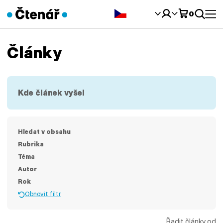
Čeština‎
0
Články
Kde článek vyšel
Hledat v obsahu
Rubrika
Téma
Autor
Rok
Obnovit filtr
Řadit články od