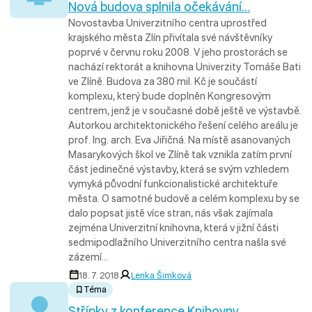
Nová budova splnila očekávání…
Novostavba Univerzitního centra uprostřed
krajského města Zlín přivítala své návštěvníky
poprvé v červnu roku 2008. V jeho prostorách se
nachází rektorát a knihovna Univerzity Tomáše Bati
ve Zlíně. Budova za 380 mil. Kč je součástí
komplexu, který bude doplněn Kongresovým
centrem, jenž je v současné době ještě ve výstavbě.
Autorkou architektonického řešení celého areálu je
prof. Ing. arch. Eva Jiřičná. Na místě asanovaných
Masarykových škol ve Zlíně tak vznikla zatím první
část jedinečné výstavby, která se svým vzhledem
vymyká původní funkcionalistické architektuře
města. O samotné budově a celém komplexu by se
dalo popsat jistě více stran, nás však zajímala
zejména Univerzitní knihovna, která v jižní části
sedmipodlažního Univerzitního centra našla své
zázemí…
18. 7. 2018
Lenka Šimková
Téma
Střípky z konference Knihovny