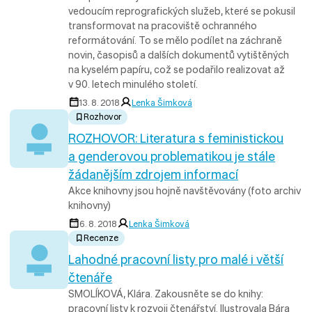
vedoucím reprografických služeb, které se pokusil
transformovat na pracoviště ochranného
reformátování. To se mělo podílet na záchraně
novin, časopisů a dalších dokumentů vytištěných
na kyselém papíru, což se podařilo realizovat až
v 90. letech minulého století.
13. 8. 2018
Lenka Šimková
Rozhovor
ROZHOVOR: Literatura s feministickou
a genderovou problematikou je stále
žádanějším zdrojem informací
Akce knihovny jsou hojně navštěvovány (foto archiv
knihovny)
6. 8. 2018
Lenka Šimková
Recenze
Lahodné pracovní listy pro malé i větší
čtenáře
SMOLÍKOVÁ, Klára. Zakousněte se do knihy:
pracovní listy k rozvoji čtenářství. Ilustrovala Bára