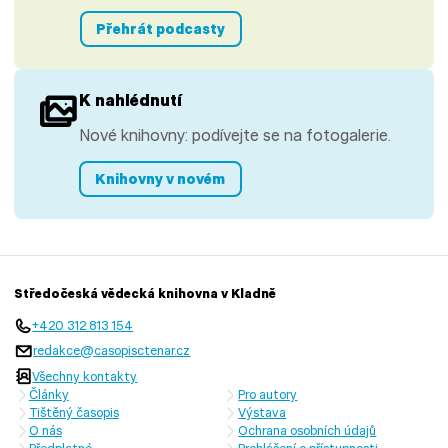
Přehrát podcasty
K nahlédnutí
Nové knihovny: podívejte se na fotogalerie.
Knihovny v novém
Středočeská vědecká knihovna v Kladně
+420 312 813 154
redakce@casopisctenar.cz
Všechny kontakty
Články
Pro autory
Tištěný časopis
Výstava
O nás
Ochrana osobních údajů