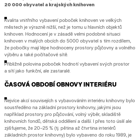
20 000 obyvatel a krajských knihoven
Kvalita vnitřního vybavení poboček knihoven ve velkých
městech je výrazně nižší, než je tomu u hlavních objektů
knihoven. Hodnocení je v zásadě velmi podobné situaci
knihoven v malých obcích do 5000 obyvatel s tím rozdílem,
že pobočky mají lépe hodnoceny prostory půjčovny a volného
výběru a také počítačové sítě.
Přibližně polovina poboček hodnotí vybavení svých prostor
a sítí jako funkční, ale zastaralé.
ČASOVÁ OBDOBÍ OBNOVY INTERIÉRU
Nejvíce akcí souvisejích s vybavováním interiéru knihovny bylo
soustředěno na základní prostory knihovny, jakými jsou
například prostory pro půjčování, volný výběr, skladiště
knihovních fondů, dětská oddělení a další. I přes toto úsilí ale
zjišťujeme, že 20–25 % (tj. pětina až čtvrtina interiérů
základních prostor knihovny) bylo vybaveno do roku 1989, je