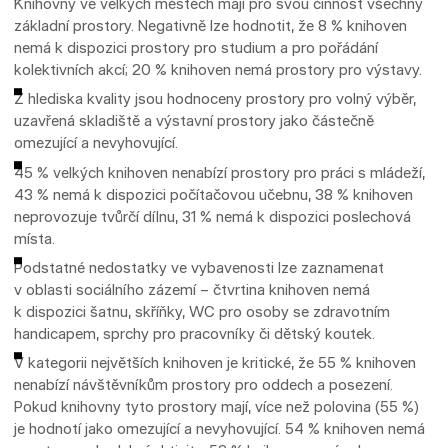
Knihovny ve velkých městech mají pro svou činnost všechny
základní prostory. Negativně lze hodnotit, že 8 % knihoven
nemá k dispozici prostory pro studium a pro pořádání
kolektivních akcí; 20 % knihoven nemá prostory pro výstavy.
Z hlediska kvality jsou hodnoceny prostory pro volný výběr,
uzavřená skladiště a výstavní prostory jako částečně
omezující a nevyhovující.
45 % velkých knihoven nenabízí prostory pro práci s mládeží,
43 % nemá k dispozici počítačovou učebnu, 38 % knihoven
neprovozuje tvůrčí dílnu, 31 % nemá k dispozici poslechová
místa.
Podstatné nedostatky ve vybavenosti lze zaznamenat
v oblasti sociálního zázemí – čtvrtina knihoven nemá
k dispozici šatnu, skříňky, WC pro osoby se zdravotním
handicapem, sprchy pro pracovníky či dětský koutek.
V kategorii největších knihoven je kritické, že 55 % knihoven
nenabízí návštěvníkům prostory pro oddech a posezení.
Pokud knihovny tyto prostory mají, více než polovina (55 %)
je hodnotí jako omezující a nevyhovující. 54 % knihoven nemá