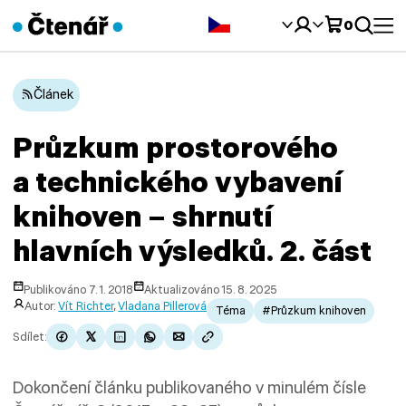
Čeština‎
0
Článek
Průzkum prostorového
a technického vybavení
knihoven – shrnutí
hlavních výsledků. 2. část
Publikováno 7. 1. 2018
Aktualizováno 15. 8. 2025
Autor:
Vít Richter
,
Vladana Pillerová
Téma
#Průzkum knihoven
Sdílet:
Dokončení článku publikovaného v minulém čísle