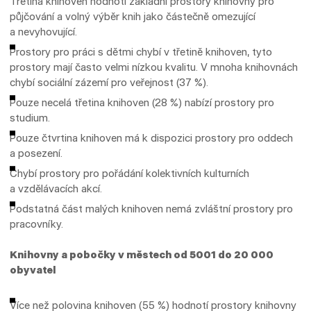
Třetina knihoven hodnotí základní prostory knihovny pro
půjčování a volný výběr knih jako částečně omezující
a nevyhovující.
Prostory pro práci s dětmi chybí v třetině knihoven, tyto
prostory mají často velmi nízkou kvalitu. V mnoha knihovnách
chybí sociální zázemí pro veřejnost (37 %).
Pouze necelá třetina knihoven (28 %) nabízí prostory pro
studium.
Pouze čtvrtina knihoven má k dispozici prostory pro oddech
a posezení.
Chybí prostory pro pořádání kolektivních kulturních
a vzdělávacích akcí.
Podstatná část malých knihoven nemá zvláštní prostory pro
pracovníky.
Knihovny a pobočky v městech od 5001 do 20 000
obyvatel
Více než polovina knihoven (55 %) hodnotí prostory knihovny