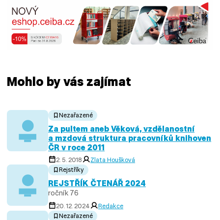
Mohlo by vás zajímat
Nezařazené
Za pultem aneb Věková, vzdělanostní
a mzdová struktura pracovníků knihoven
ČR v roce 2011
2. 5. 2018
Zlata Houšková
Rejstříky
REJSTŘÍK ČTENÁŘ 2024
ročník 76
20. 12. 2024
Redakce
Nezařazené