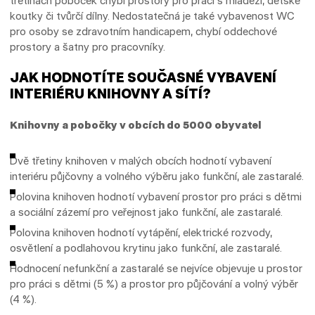
třetinách poboček chybí prostory pro práci s mládeží, dětské
koutky či tvůrčí dílny. Nedostatečná je také vybavenost WC
pro osoby se zdravotním handicapem, chybí oddechové
prostory a šatny pro pracovníky.
JAK HODNOTÍTE SOUČASNÉ VYBAVENÍ
INTERIÉRU KNIHOVNY A SÍTÍ?
Knihovny a pobočky v obcích do 5000 obyvatel
Dvě třetiny knihoven v malých obcích hodnotí vybavení
interiéru půjčovny a volného výběru jako funkční, ale zastaralé.
Polovina knihoven hodnotí vybavení prostor pro práci s dětmi
a sociální zázemí pro veřejnost jako funkční, ale zastaralé.
Polovina knihoven hodnotí vytápění, elektrické rozvody,
osvětlení a podlahovou krytinu jako funkční, ale zastaralé.
Hodnocení nefunkční a zastaralé se nejvíce objevuje u prostor
pro práci s dětmi (5 %) a prostor pro půjčování a volný výběr
(4 %).