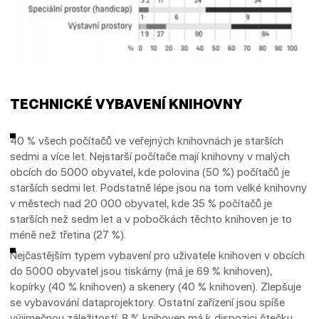
TECHNICKÉ VYBAVENÍ KNIHOVNY
40 % všech počítačů ve veřejných knihovnách je starších
sedmi a více let. Nejstarší počítače mají knihovny v malých
obcích do 5000 obyvatel, kde polovina (50 %) počítačů je
starších sedmi let. Podstatně lépe jsou na tom velké knihovny
v městech nad 20 000 obyvatel, kde 35 % počítačů je
starších než sedm let a v pobočkách těchto knihoven je to
méně než třetina (27 %).
Nejčastějším typem vybavení pro uživatele knihoven v obcích
do 5000 obyvatel jsou tiskárny (má je 69 % knihoven),
kopírky (40 % knihoven) a skenery (40 % knihoven). Zlepšuje
se vybavování dataprojektory. Ostatní zařízení jsou spíše
výjimečnou záležitostí: 8 % knihoven má k dispozici čtečku