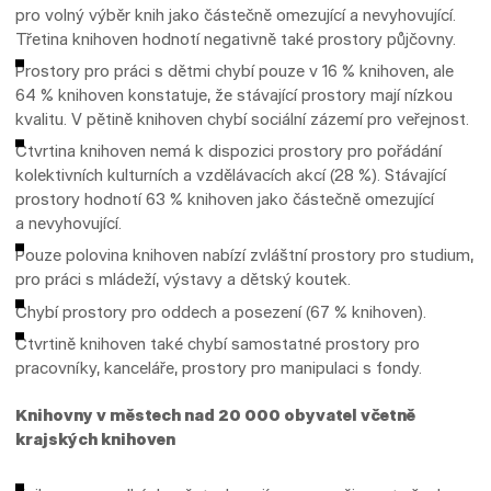
pro volný výběr knih jako částečně omezující a nevyhovující.
Třetina knihoven hodnotí negativně také prostory půjčovny.
Prostory pro práci s dětmi chybí pouze v 16 % knihoven, ale
64 % knihoven konstatuje, že stávající prostory mají nízkou
kvalitu. V pětině knihoven chybí sociální zázemí pro veřejnost.
Čtvrtina knihoven nemá k dispozici prostory pro pořádání
kolektivních kulturních a vzdělávacích akcí (28 %). Stávající
prostory hodnotí 63 % knihoven jako částečně omezující
a nevyhovující.
Pouze polovina knihoven nabízí zvláštní prostory pro studium,
pro práci s mládeží, výstavy a dětský koutek.
Chybí prostory pro oddech a posezení (67 % knihoven).
Čtvrtině knihoven také chybí samostatné prostory pro
pracovníky, kanceláře, prostory pro manipulaci s fondy.
Knihovny v městech nad 20 000 obyvatel včetně
krajských knihoven