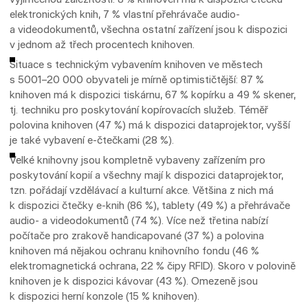
elektronických knih, 7 % vlastní přehrávače audio-
a videodokumentů, všechna ostatní zařízení jsou k dispozici
v jednom až třech procentech knihoven.
Situace s technickým vybavením knihoven ve městech
s 5001–20 000 obyvateli je mírně optimističtější: 87 %
knihoven má k dispozici tiskárnu, 67 % kopírku a 49 % skener,
tj. techniku pro poskytování kopírovacích služeb. Téměř
polovina knihoven (47 %) má k dispozici dataprojektor, vyšší
je také vybavení e-čtečkami (28 %).
Velké knihovny jsou kompletně vybaveny zařízením pro
poskytování kopií a všechny mají k dispozici dataprojektor,
tzn. pořádají vzdělávací a kulturní akce. Většina z nich má
k dispozici čtečky e-knih (86 %), tablety (49 %) a přehrávače
audio- a videodokumentů (74 %). Více než třetina nabízí
počítače pro zrakově handicapované (37 %) a polovina
knihoven má nějakou ochranu knihovního fondu (46 %
elektromagnetická ochrana, 22 % čipy RFID). Skoro v polovině
knihoven je k dispozici kávovar (43 %). Omezeně jsou
k dispozici herní konzole (15 % knihoven).