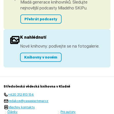
Mladá generace knihovníků. Sledujte
nejnovější podcasty Mladého SKIPu.
Přehrát podcasty
K nahlédnutí
Nové knihovny: podívejte se na fotogalerie.
Knihovny v novém
Středočeská vědecká knihovna v Kladně
+420 312 813 154
redakce@casopisctenar.cz
Všechny kontakty
Články
Pro autory