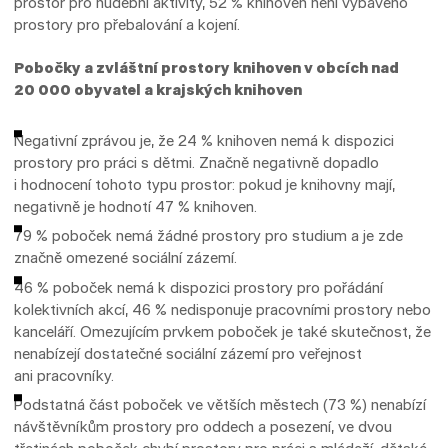
prostor pro hudební aktivity, 52 % knihoven není vybaveno
prostory pro přebalování a kojení.
Pobočky a zvláštní prostory knihoven v obcích nad
20 000 obyvatel a krajských knihoven
Negativní zprávou je, že 24 % knihoven nemá k dispozici
prostory pro práci s dětmi. Značně negativně dopadlo
i hodnocení tohoto typu prostor: pokud je knihovny mají,
negativně je hodnotí 47 % knihoven.
79 % poboček nemá žádné prostory pro studium a je zde
značně omezené sociální zázemí.
46 % poboček nemá k dispozici prostory pro pořádání
kolektivních akcí, 46 % nedisponuje pracovními prostory nebo
kanceláří. Omezujícím prvkem poboček je také skutečnost, že
nenabízejí dostatečné sociální zázemí pro veřejnost
ani pracovníky.
Podstatná část poboček ve větších městech (73 %) nenabízí
návštěvníkům prostory pro oddech a posezení, ve dvou