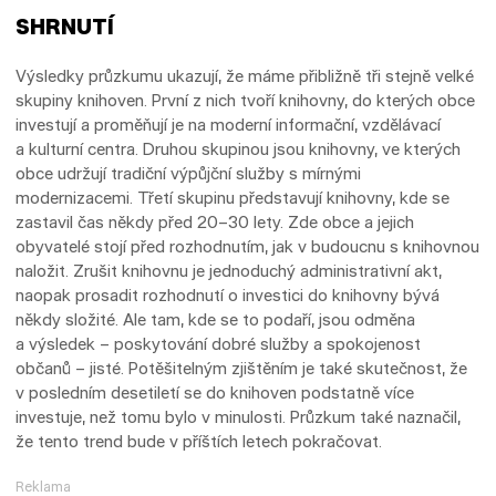
SHRNUTÍ
Výsledky průzkumu ukazují, že máme přibližně tři stejně velké
skupiny knihoven. První z nich tvoří knihovny, do kterých obce
investují a proměňují je na moderní informační, vzdělávací
a kulturní centra. Druhou skupinou jsou knihovny, ve kterých
obce udržují tradiční výpůjční služby s mírnými
modernizacemi. Třetí skupinu představují knihovny, kde se
zastavil čas někdy před 20–30 lety. Zde obce a jejich
obyvatelé stojí před rozhodnutím, jak v budoucnu s knihovnou
naložit. Zrušit knihovnu je jednoduchý administrativní akt,
naopak prosadit rozhodnutí o investici do knihovny bývá
někdy složité. Ale tam, kde se to podaří, jsou odměna
a výsledek – poskytování dobré služby a spokojenost
občanů – jisté. Potěšitelným zjištěním je také skutečnost, že
v posledním desetiletí se do knihoven podstatně více
investuje, než tomu bylo v minulosti. Průzkum také naznačil,
že tento trend bude v příštích letech pokračovat.
Reklama