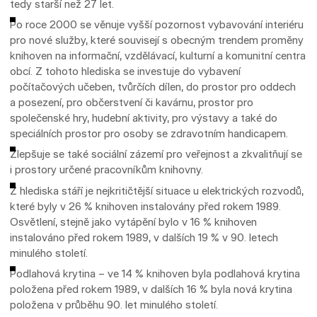
tedy starší než 27 let.
Po roce 2000 se věnuje vyšší pozornost vybavování interiéru
pro nové služby, které souvisejí s obecným trendem proměny
knihoven na informační, vzdělávací, kulturní a komunitní centra
obcí. Z tohoto hlediska se investuje do vybavení
počítačových učeben, tvůrčích dílen, do prostor pro oddech
a posezení, pro občerstvení či kavárnu, prostor pro
společenské hry, hudební aktivity, pro výstavy a také do
speciálních prostor pro osoby se zdravotním handicapem.
Zlepšuje se také sociální zázemí pro veřejnost a zkvalitňují se
i prostory určené pracovníkům knihovny.
Z hlediska stáří je nejkritičtější situace u elektrických rozvodů,
které byly v 26 % knihoven instalovány před rokem 1989.
Osvětlení, stejně jako vytápění bylo v 16 % knihoven
instalováno před rokem 1989, v dalších 19 % v 90. letech
minulého století.
Podlahová krytina – ve 14 % knihoven byla podlahová krytina
položena před rokem 1989, v dalších 16 % byla nová krytina
položena v průběhu 90. let minulého století.