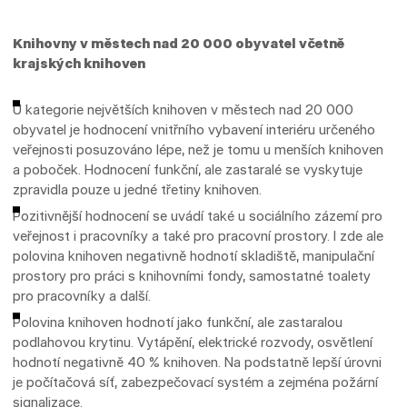
Knihovny v městech nad 20 000 obyvatel včetně
krajských knihoven
U kategorie největších knihoven v městech nad 20 000
obyvatel je hodnocení vnitřního vybavení interiéru určeného
veřejnosti posuzováno lépe, než je tomu u menších knihoven
a poboček. Hodnocení funkční, ale zastaralé se vyskytuje
zpravidla pouze u jedné třetiny knihoven.
Pozitivnější hodnocení se uvádí také u sociálního zázemí pro
veřejnost i pracovníky a také pro pracovní prostory. I zde ale
polovina knihoven negativně hodnotí skladiště, manipulační
prostory pro práci s knihovními fondy, samostatné toalety
pro pracovníky a další.
Polovina knihoven hodnotí jako funkční, ale zastaralou
podlahovou krytinu. Vytápění, elektrické rozvody, osvětlení
hodnotí negativně 40 % knihoven. Na podstatně lepší úrovni
je počítačová síť, zabezpečovací systém a zejména požární
signalizace.