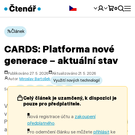
Čeština‎
0
Článek
CARDS: Platforma nové
generace – aktuální stav
Publikováno 27. 5. 2026
Aktualizováno 21. 5. 2026
Autor:
Miroslav Bartošek
Využití nových technologií
Sdílet:
Celý článek je uzamčený, k dispozici je
pouze pro předplatitele.
Ve druhém čísle loňského Čtenáře jsme vás
v článku „Projekt Cards a knihovnicko-informační
Nová registrace účtu a
zakoupení
Platforma nové generace“ seznámili s motivací, cíli
předplatného
.
a koncepcí systémového projektu CARDS (OP JAK,
Pro odemčení článku se můžete
přihlásit
ke