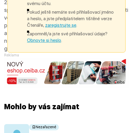
2023–2028). Jeho cílem je vytvořit novou
svému účtu.
společnou infrastrukturu a efektivní služby v oblasti
Pokud ještě nemáte své přihlašovací jméno
vědeckých a akademických knihoven. Dnes se
a heslo, a jste předplatitelem tištěné verze
pojďme podívat, jak projekt pokročil, co se povedlo
Čtenáře,
zaregistrujte se
.
a jak vypadá aktuální výhled. Zaměříme se
Zapomněl/a jste své přihlašovací údaje?
Obnovte si heslo
.
na klíčovou aktivitu PNG – Platformu nové
generace.
Reklama
Mohlo by vás zajímat
Nezařazené