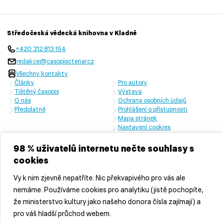
Středočeská vědecká knihovna v Kladně
+420 312 813 154
redakce@casopisctenar.cz
Všechny kontakty
Články
Pro autory
Tištěný časopis
Výstava
O nás
Ochrana osobních údajů
Předplatné
Prohlášení o přístupnosti
Mapa stránek
Nastavení cookies
Časopis vychází s laskavou finanční podporou Ministerstva kultury
České republiky a Středočeského kraje
98 % uživatelů internetu nečte souhlasy s
cookies
Vy k nim zjevně nepatříte. Nic překvapivého pro vás ale
nemáme. Používáme cookies pro analytiku (jistě pochopíte,
že ministerstvo kultury jako našeho donora čísla zajímají) a
pro váš hladší průchod webem.