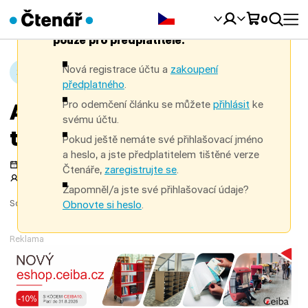
Čeština‎
0
Celý článek je uzamčený, k dispozici je
pouze pro předplatitele.
Nová registrace účtu a
zakoupení
Článek
předplatného
.
Pro odemčení článku se můžete
přihlásit
ke
Akord – časopis katolické
svému účtu.
tradice
Pokud ještě nemáte své přihlašovací jméno
a heslo, a jste předplatitelem tištěné verze
Publikováno 27. 5. 2026
Aktualizováno 20. 5. 2026
Čtenáře,
zaregistrujte se
.
Autor:
Kateřina Spurná
Historická periodika
Zapomněl/a jste své přihlašovací údaje?
Sdílet:
Obnovte si heslo
.
Reklama