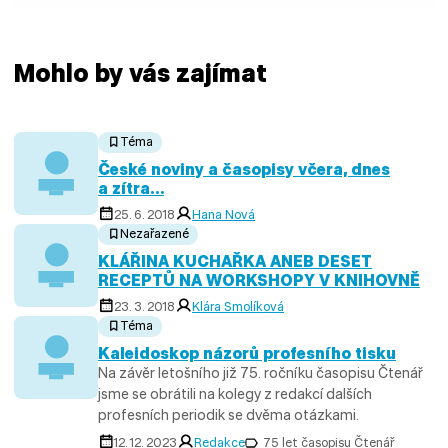
Mohlo by vás zajímat
Téma
České noviny a časopisy včera, dnes
a zítra…
25. 6. 2018
Hana Nová
Nezařazené
KLÁŘINA KUCHAŘKA ANEB DESET
RECEPTŮ NA WORKSHOPY V KNIHOVNĚ
23. 3. 2018
Klára Smolíková
Téma
Kaleidoskop názorů profesního tisku
Na závěr letošního již 75. ročníku časopisu Čtenář
jsme se obrátili na kolegy z redakcí dalších
profesních periodik se dvěma otázkami.
12. 12. 2023
Redakce
75 let časopisu Čtenář