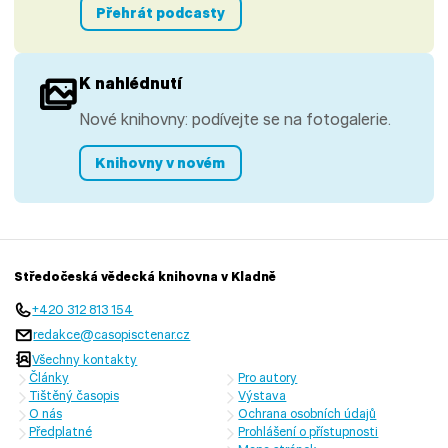
Přehrát podcasty
K nahlédnutí
Nové knihovny: podívejte se na fotogalerie.
Knihovny v novém
Středočeská vědecká knihovna v Kladně
+420 312 813 154
redakce@casopisctenar.cz
Všechny kontakty
Články
Pro autory
Tištěný časopis
Výstava
O nás
Ochrana osobních údajů
Předplatné
Prohlášení o přístupnosti