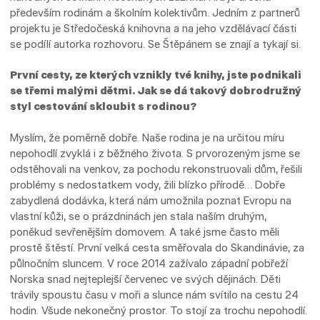
především rodinám a školním kolektivům. Jedním z partnerů
projektu je Středočeská knihovna a na jeho vzdělávací části
se podílí autorka rozhovoru. Se Štěpánem se znají a tykají si.
První cesty, ze kterých vznikly tvé knihy, jste podnikali
se třemi malými dětmi. Jak se dá takový dobrodružný
styl cestování skloubit s rodinou?
Myslím, že poměrně dobře. Naše rodina je na určitou míru
nepohodlí zvyklá i z běžného života. S prvorozeným jsme se
odstěhovali na venkov, za pochodu rekonstruovali dům, řešili
problémy s nedostatkem vody, žili blízko přírodě… Dobře
zabydlená dodávka, která nám umožnila poznat Evropu na
vlastní kůži, se o prázdninách jen stala naším druhým,
poněkud sevřenějším domovem. A také jsme často měli
prostě štěstí. První velká cesta směřovala do Skandinávie, za
půlnočním sluncem. V roce 2014 zažívalo západní pobřeží
Norska snad nejteplejší červenec ve svých dějinách. Děti
trávily spoustu času v moři a slunce nám svítilo na cestu 24
hodin. Všude nekonečný prostor. To stojí za trochu nepohodlí.