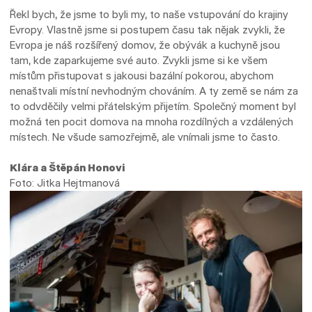
Řekl bych, že jsme to byli my, to naše vstupování do krajiny
Evropy. Vlastně jsme si postupem času tak nějak zvykli, že
Evropa je náš rozšířený domov, že obývák a kuchyně jsou
tam, kde zaparkujeme své auto. Zvykli jsme si ke všem
místům přistupovat s jakousi bazální pokorou, abychom
nenaštvali místní nevhodným chováním. A ty země se nám za
to odvděčily velmi přátelským přijetím. Společný moment byl
možná ten pocit domova na mnoha rozdílných a vzdálených
místech. Ne všude samozřejmě, ale vnímali jsme to často.
Klára a Štěpán Honovi
Foto: Jitka Hejtmanová