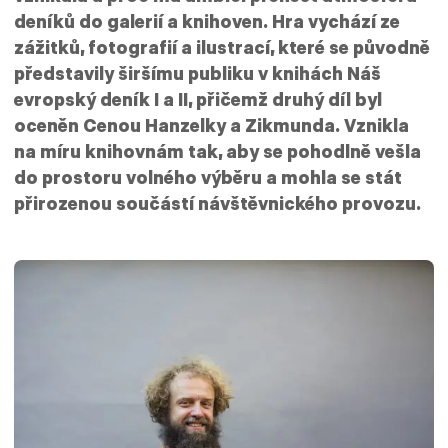
deníků do galerií a knihoven.
Hra vychází ze
zážitků, fotografií a ilustrací, které se původně
představily širšímu publiku v knihách Náš
evropský deník I a II, přičemž druhý díl byl
oceněn Cenou Hanzelky a Zikmunda. Vznikla
na míru knihovnám tak, aby se pohodlně vešla
do prostoru volného výběru a mohla se stát
přirozenou součástí návštěvnického provozu.