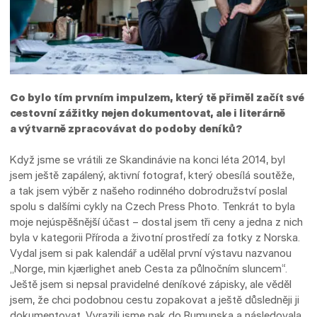
Co bylo tím prvním impulzem, který tě přiměl začít své
cestovní zážitky nejen dokumentovat, ale i literárně
a výtvarně zpracovávat do podoby deníků?
Když jsme se vrátili ze Skandinávie na konci léta 2014, byl
jsem ještě zapálený, aktivní fotograf, který obesílá soutěže,
a tak jsem výběr z našeho rodinného dobrodružství poslal
spolu s dalšími cykly na Czech Press Photo. Tenkrát to byla
moje nejúspěšnější účast – dostal jsem tři ceny a jedna z nich
byla v kategorii Příroda a životní prostředí za fotky z Norska.
Vydal jsem si pak kalendář a udělal první výstavu nazvanou
„Norge, min kjærlighet aneb Cesta za půlnočním sluncem“.
Ještě jsem si nepsal pravidelné deníkové zápisky, ale věděl
jsem, že chci podobnou cestu zopakovat a ještě důsledněji ji
dokumentovat. Vyrazili jsme pak do Rumunska a následovala