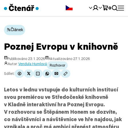
Čeština‎
0
Článek
Poznej Evropu v knihovně
Publikováno 23. 1. 2026
Aktualizováno 27. 1. 2026
Autor:
Vendula Humlová
Rozhovor
Sdílet:
Letos v lednu vstupuje do kulturních institucí
svou premiérou ve Středočeské knihovně
v Kladně interaktivní hra Poznej Evropu.
V rozhovoru se Štěpánem Honem se dozvíte,
co návštěvníci a návštěvnice ve hře najdou, jak
vznikala a proč má ambici přenést atmosféru