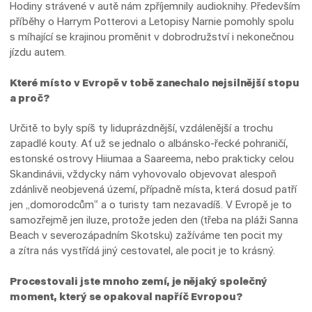
Hodiny strávené v autě nám zpříjemnily audioknihy. Především
příběhy o Harrym Potterovi a Letopisy Narnie pomohly spolu
s míhající se krajinou proměnit v dobrodružství i nekonečnou
jízdu autem.
Které místo v Evropě v tobě zanechalo nejsilnější stopu
a proč?
Určitě to byly spíš ty liduprázdnější, vzdálenější a trochu
zapadlé kouty. Ať už se jednalo o albánsko-řecké pohraničí,
estonské ostrovy Hiiumaa a Saareema, nebo prakticky celou
Skandinávii, vždycky nám vyhovovalo objevovat alespoň
zdánlivě neobjevená území, případně místa, která dosud patří
jen „domorodcům“ a o turisty tam nezavadíš. V Evropě je to
samozřejmě jen iluze, protože jeden den (třeba na pláži Sanna
Beach v severozápadním Skotsku) zažíváme ten pocit my
a zítra nás vystřídá jiný cestovatel, ale pocit je to krásný.
Procestovali jste mnoho zemí, je nějaký společný
moment, který se opakoval napříč Evropou?