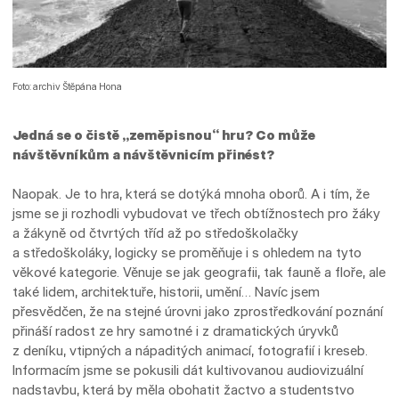
Foto: archiv Štěpána Hona
Jedná se o čistě „zeměpisnou“ hru? Co může
návštěvníkům a návštěvnicím přinést?
Naopak. Je to hra, která se dotýká mnoha oborů. A i tím, že
jsme se ji rozhodli vybudovat ve třech obtížnostech pro žáky
a žákyně od čtvrtých tříd až po středoškolačky
a středoškoláky, logicky se proměňuje i s ohledem na tyto
věkové kategorie. Věnuje se jak geografii, tak fauně a floře, ale
také lidem, architektuře, historii, umění… Navíc jsem
přesvědčen, že na stejné úrovni jako zprostředkování poznání
přináší radost ze hry samotné i z dramatických úryvků
z deníku, vtipných a nápaditých animací, fotografií i kreseb.
Informacím jsme se pokusili dát kultivovanou audiovizuální
nadstavbu, která by měla obohatit žactvo a studentstvo