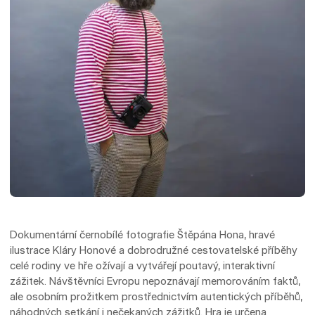
Dokumentární černobílé fotografie Štěpána Hona, hravé
ilustrace Kláry Honové a dobrodružné cestovatelské příběhy
celé rodiny ve hře ožívají a vytvářejí poutavý, interaktivní
zážitek. Návštěvníci Evropu nepoznávají memorováním faktů,
ale osobním prožitkem prostřednictvím autentických příběhů,
náhodných setkání i nečekaných zážitků. Hra je určena