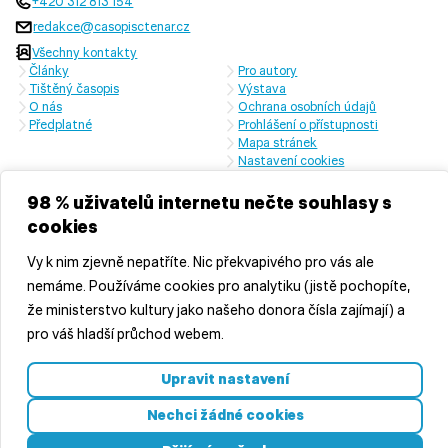
+420 312 813 154
redakce@casopisctenar.cz
Všechny kontakty
Články
Pro autory
Tištěný časopis
Výstava
O nás
Ochrana osobních údajů
Předplatné
Prohlášení o přístupnosti
Mapa stránek
Nastavení cookies
Časopis vychází s laskavou finanční podporou Ministerstva kultury
České republiky a Středočeského kraje
98 % uživatelů internetu nečte souhlasy s
cookies
Vy k nim zjevně nepatříte. Nic překvapivého pro vás ale
nemáme. Používáme cookies pro analytiku (jistě pochopíte,
že ministerstvo kultury jako našeho donora čísla zajímají) a
pro váš hladší průchod webem.
© 2026 Středočeská vědecká knihovna v Kladně, příspěvková
Upravit nastavení
organizace
Vyrobila
značkárna s.r.o.
Nechci žádné cookies