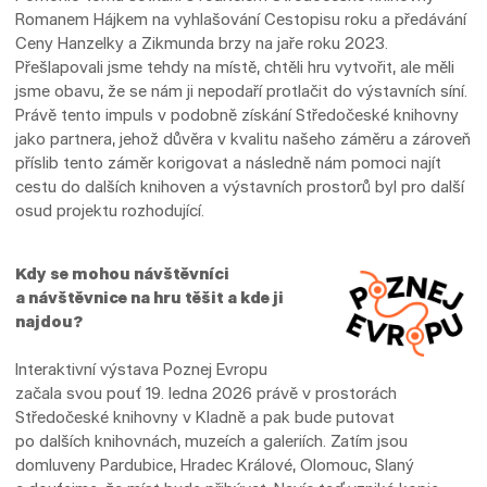
Romanem Hájkem na vyhlašování Cestopisu roku a předávání
Ceny Hanzelky a Zikmunda brzy na jaře roku 2023.
Přešlapovali jsme tehdy na místě, chtěli hru vytvořit, ale měli
jsme obavu, že se nám ji nepodaří protlačit do výstavních síní.
Právě tento impuls v podobně získání Středočeské knihovny
jako partnera, jehož důvěra v kvalitu našeho záměru a zároveň
příslib tento záměr korigovat a následně nám pomoci najít
cestu do dalších knihoven a výstavních prostorů byl pro další
osud projektu rozhodující.
Kdy se mohou návštěvníci
a návštěvnice na hru těšit a kde ji
najdou?
Interaktivní výstava Poznej Evropu
začala svou pouť 19. ledna 2026 právě v prostorách
Středočeské knihovny v Kladně a pak bude putovat
po dalších knihovnách, muzeích a galeriích. Zatím jsou
domluveny Pardubice, Hradec Králové, Olomouc, Slaný