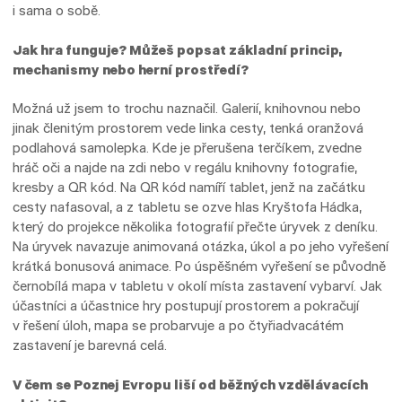
i sama o sobě.
Jak hra funguje? Můžeš popsat základní princip,
mechanismy nebo herní prostředí?
Možná už jsem to trochu naznačil. Galerií, knihovnou nebo
jinak členitým prostorem vede linka cesty, tenká oranžová
podlahová samolepka. Kde je přerušena terčíkem, zvedne
hráč oči a najde na zdi nebo v regálu knihovny fotografie,
kresby a QR kód. Na QR kód namíří tablet, jenž na začátku
cesty nafasoval, a z tabletu se ozve hlas Kryštofa Hádka,
který do projekce několika fotografií přečte úryvek z deníku.
Na úryvek navazuje animovaná otázka, úkol a po jeho vyřešení
krátká bonusová animace. Po úspěšném vyřešení se původně
černobílá mapa v tabletu v okolí místa zastavení vybarví. Jak
účastníci a účastnice hry postupují prostorem a pokračují
v řešení úloh, mapa se probarvuje a po čtyřiadvacátém
zastavení je barevná celá.
V čem se Poznej Evropu liší od běžných vzdělávacích