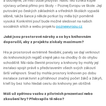
a doufejme, že míst bude přibývat. Navíc teď vzniká kopie
výstavy určená přímo pro školy – Poznej Evropu ve škole. Její
putování po českých základních a středních školách vypadá
slibně, takže šance ji někde potkat by měla být poměrně
vysoká. Konkrétní pouť bude možné sledovat na našich
sociálních sítích a webu projektu
poznejevropu.cz
.
Jaké jsou prostorové nároky a co bys knihovnám
doporučil, aby z projektu získaly maximum?
Hra je prostorově extrémně flexibilní, panely se dají vetknout
do knihovnických regálů stejně jako na chodby či do ohybu
schodiště. Má ráda členité prostory a knihovny by mohly její
instalaci spojit právě s představením všech svých zákoutí
širší veřejnosti. Snad by mohla prostory knihoven po dobu
instalace zatraktivnit a přitáhnout značný počet žáků a žákyň,
kteří by bez toho hledali cestu do knihovny jen obtížně.
Máš už zpětnou vazbu z pilotních prezentací nebo
zkoušení hry? Překvapilo tě něco?