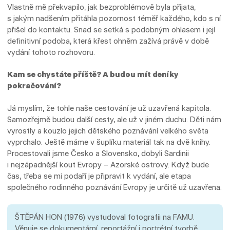
Vlastně mě překvapilo, jak bezproblémově byla přijata,
s jakým nadšením přitáhla pozornost téměř každého, kdo s ní
přišel do kontaktu. Snad se setká s podobným ohlasem i její
definitivní podoba, která křest ohněm zažívá právě v době
vydání tohoto rozhovoru.
Kam se chystáte příště? A budou mít deníky
pokračování?
Já myslím, že tohle naše cestování je už uzavřená kapitola.
Samozřejmě budou další cesty, ale už v jiném duchu. Děti nám
vyrostly a kouzlo jejich dětského poznávání velkého světa
vyprchalo. Ještě máme v šuplíku materiál tak na dvě knihy.
Procestovali jsme Česko a Slovensko, dobyli Sardinii
i nejzápadnější kout Evropy – Azorské ostrovy. Když bude
čas, třeba se mi podaří je připravit k vydání, ale etapa
společného rodinného poznávání Evropy je určitě už uzavřena.
ŠTĚPÁN HON (1976) vystudoval fotografii na FAMU.
Věnuje se dokumentární, reportážní i portrétní tvorbě