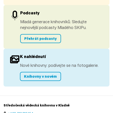
Podcasty
Mladá generace knihovníků. Sledujte
nejnovější podcasty Mladého SKIPu.
Přehrát podcasty
K nahlédnutí
Nové knihovny: podívejte se na fotogalerie.
Knihovny v novém
Středočeská vědecká knihovna v Kladně