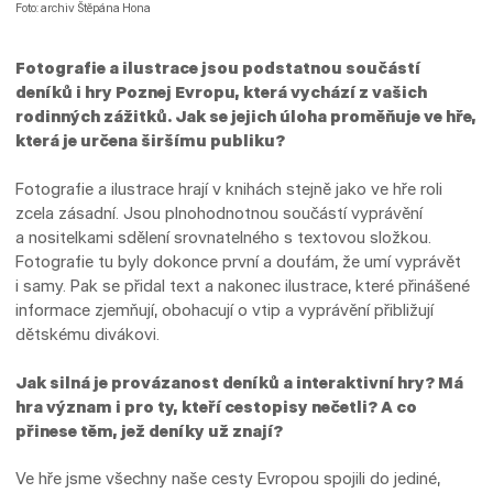
Foto: archiv Štěpána Hona
Fotografie a ilustrace jsou podstatnou součástí
deníků i hry Poznej Evropu, která vychází z vašich
rodinných zážitků. Jak se jejich úloha proměňuje ve hře,
která je určena širšímu publiku?
Fotografie a ilustrace hrají v knihách stejně jako ve hře roli
zcela zásadní. Jsou plnohodnotnou součástí vyprávění
a nositelkami sdělení srovnatelného s textovou složkou.
Fotografie tu byly dokonce první a doufám, že umí vyprávět
i samy. Pak se přidal text a nakonec ilustrace, které přinášené
informace zjemňují, obohacují o vtip a vyprávění přibližují
dětskému divákovi.
Jak silná je provázanost deníků a interaktivní hry? Má
hra význam i pro ty, kteří cestopisy nečetli? A co
přinese těm, jež deníky už znají?
Ve hře jsme všechny naše cesty Evropou spojili do jediné,