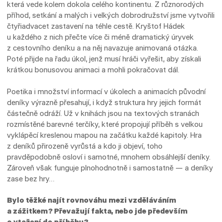
která vede kolem dokola celého kontinentu. Z různorodých
příhod, setkání a malých i velkých dobrodružství jsme vytvořili
čtyřiadvacet zastavení na téhle cestě. Kryštof Hádek
u každého z nich přečte více či méně dramatický úryvek
z cestovního deníku a na něj navazuje animovaná otázka.
Poté přijde na řadu úkol, jenž musí hráči vyřešit, aby získali
krátkou bonusovou animaci a mohli pokračovat dál.
Poetika i množství informací v úkolech a animacích původní
deníky výrazně přesahují, i když struktura hry jejich formát
částečně odráží. Už v knihách jsou na textových stranách
rozmístěné barevné terčíky, které propojují příběh s velkou
vyklápěcí kreslenou mapou na začátku každé kapitoly. Hra
z deníků přirozeně vyrůstá a kdo ji objeví, toho
pravděpodobně osloví i samotné, mnohem obsáhlejší deníky.
Zároveň však funguje plnohodnotně i samostatně — a deníky
zase bez hry…
Bylo těžké najít rovnováhu mezi vzděláváním
a zážitkem? Převažují fakta, nebo jde především
o vtažení do příběhu?