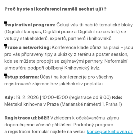
Proč byste si konferenci neměli nechat ujít?
Inspirativní program:
Čekají vás tři nabité tematické bloky
(Digitální kompas, Digitální praxe a Digitální rozcestník) se
vstupy stakeholderů, expertů, partnerů i knihovníků
Praxe a networking:
Konference klade důraz na praxi – jsou
pro vás připraveny tipy a ukázky z terénu a poster session,
kde se můžete propojit se zajímavými partnery. Neformální
atmosféru podpoří oblíbený Knihovnický kvíz.
Vstup zdarma:
Účast na konferenci je pro všechny
registrované zájemce bez jakéhokoliv poplatku.
Kdy:
18. 2. 2026 | 10:00–15:00 (registrace od 9:00)
Kde:
Městská knihovna v Praze (Mariánské náměstí 1, Praha 1)
Registrace už běží!
Vzhledem k očekávanému zájmu
doporučujeme včasné přihlášení. Podrobný program
a registrační formulář najdete na webu:
koncepce.knihovna.cz