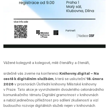
Vážené kolegyně a kolegové, milé čtenářky a čtenáři,
srdečně vás zveme na konferenci
Knihovny.digital – Na
cestě k digitálním službám
, která se uskuteční
18. února
2026
v prostorách Ústřední knihovny Městské knihovny
v Praze. Tato akce je vyvrcholením dvouletého celonárodního
komunikačního tématu Digitální gramotnost v knihovnách
a nabízí jedinečnou příležitost pro sdílení zkušeností a vizí
budoucího rozvoje digitálních služeb nejen v knihovnách.