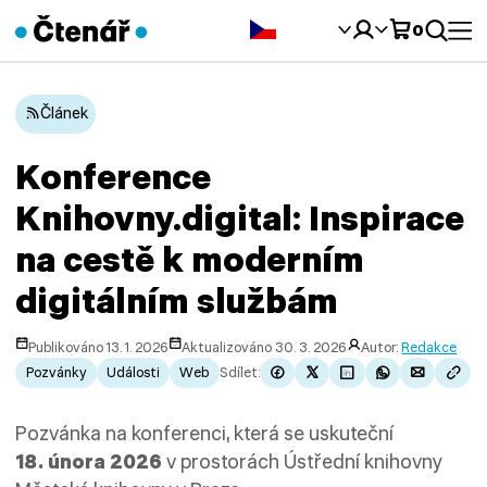
Čeština‎
0
Článek
Konference
Knihovny.digital: Inspirace
na cestě k moderním
digitálním službám
Publikováno 13. 1. 2026
Aktualizováno 30. 3. 2026
Autor:
Redakce
Pozvánky
Události
Web
Sdílet:
Pozvánka na konferenci, která se uskuteční
18. února 2026
v prostorách Ústřední knihovny