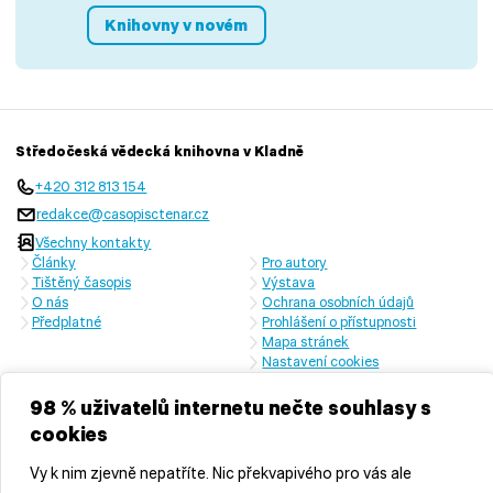
Knihovny v novém
Středočeská vědecká knihovna v Kladně
+420 312 813 154
redakce@casopisctenar.cz
Všechny kontakty
Články
Pro autory
Tištěný časopis
Výstava
O nás
Ochrana osobních údajů
Předplatné
Prohlášení o přístupnosti
Mapa stránek
Nastavení cookies
Časopis vychází s laskavou finanční podporou Ministerstva kultury
České republiky a Středočeského kraje
98 % uživatelů internetu nečte souhlasy s
cookies
Vy k nim zjevně nepatříte. Nic překvapivého pro vás ale