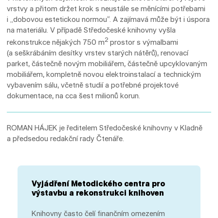
vrstvy a přitom držet krok s neustále se měnícími potřebami
i „dobovou estetickou normou“. A zajímavá může být i úspora
na materiálu. V případě Středočeské knihovny vyšla
2
rekonstrukce nějakých 750 m
prostor s výmalbami
(a seškrábáním desítky vrstev starých nátěrů), renovací
parket, částečně novým mobiliářem, částečně upcyklovaným
mobiliářem, kompletně novou elektroinstalací a technickým
vybavením sálu, včetně studií a potřebné projektové
dokumentace, na cca šest milionů korun.
ROMAN HÁJEK je ředitelem Středočeské knihovny v Kladně
a předsedou redakční rady Čtenáře.
Vyjádření Metodického centra pro
výstavbu a rekonstrukci knihoven
Knihovny často čelí finančním omezením