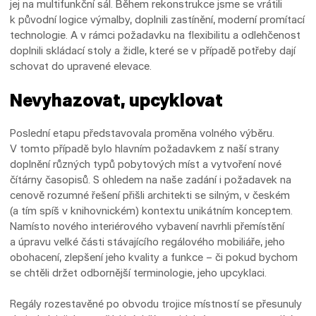
jej na multifunkční sál. Během rekonstrukce jsme se vrátili
k původní logice výmalby, doplnili zastínění, moderní promítací
technologie. A v rámci požadavku na flexibilitu a odlehčenost
doplnili skládací stoly a židle, které se v případě potřeby dají
schovat do upravené elevace.
Nevyhazovat, upcyklovat
Poslední etapu představovala proměna volného výběru.
V tomto případě bylo hlavním požadavkem z naší strany
doplnění různých typů pobytových míst a vytvoření nové
čítárny časopisů. S ohledem na naše zadání i požadavek na
cenově rozumné řešení přišli architekti se silným, v českém
(a tím spíš v knihovnickém) kontextu unikátním konceptem.
Namísto nového interiérového vybavení navrhli přemístění
a úpravu velké části stávajícího regálového mobiliáře, jeho
obohacení, zlepšení jeho kvality a funkce – či pokud bychom
se chtěli držet odbornější terminologie, jeho upcyklaci.
Regály rozestavěné po obvodu trojice místností se přesunuly