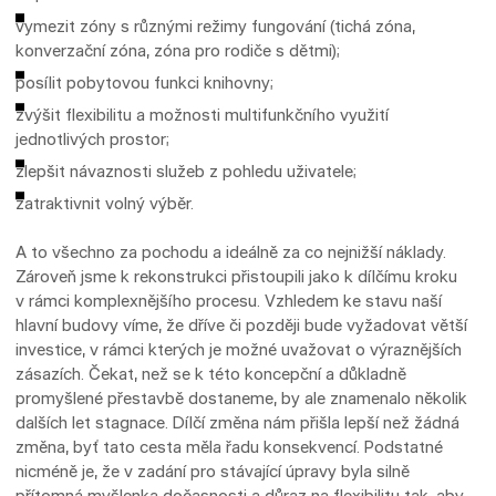
vymezit zóny s různými režimy fungování (tichá zóna,
konverzační zóna, zóna pro rodiče s dětmi);
posílit pobytovou funkci knihovny;
zvýšit flexibilitu a možnosti multifunkčního využití
jednotlivých prostor;
zlepšit návaznosti služeb z pohledu uživatele;
zatraktivnit volný výběr.
A to všechno za pochodu a ideálně za co nejnižší náklady.
Zároveň jsme k rekonstrukci přistoupili jako k dílčímu kroku
v rámci komplexnějšího procesu. Vzhledem ke stavu naší
hlavní budovy víme, že dříve či později bude vyžadovat větší
investice, v rámci kterých je možné uvažovat o výraznějších
zásazích. Čekat, než se k této koncepční a důkladně
promyšlené přestavbě dostaneme, by ale znamenalo několik
dalších let stagnace. Dílčí změna nám přišla lepší než žádná
změna, byť tato cesta měla řadu konsekvencí. Podstatné
nicméně je, že v zadání pro stávající úpravy byla silně
přítomná myšlenka dočasnosti a důraz na flexibilitu tak, aby