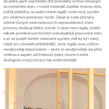
do jedné, jejich uspořádání drží pravidelný rytmus navazující
na rozmístění oken, v rovině materiálů doplnila tmavou dýhu
světlá překližka, na zadní straně regálů vznikl nový systém
pro atraktivní prezentaci fondu. Zásah je zcela přiznaný,
včetně různých nedotažeností či nepravidelností, které
prostoru dodávají lidský rozměr. U oken mezi regály vzniklo
několik poměrně komfortních individuálních pracovních míst,
a až se podaří dořešit orientační systém, měl by být volný
výběr pro uživatele přehlednější. Jistě, regály svou výškou
neodpovídají doporučením – jenže to neodpovídaly ani před
změnou a aspekt udržitelnosti (nebo chcete-li nízké
ekologické stopy) byl pro nás směrodatnější.