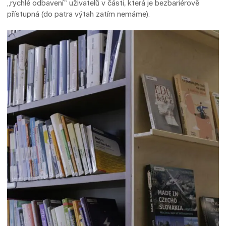
„rychlé odbavení“ uživatelů v části, která je bezbariérově
přístupná (do patra výtah zatím nemáme).