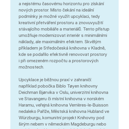
a nejistému časovému horizontu pro získání
nových prostor. Místo čekání na ideální
podmínky je možné využít upcyklaci, tedy
kreativní přetváření prostoru a znovuvyužití
stávajícího mobiliáře a materiálů. Tento přístup
umožňuje modernizovat interiér s minimálními
náklady, ale maximálním efektem. Skvělým
příkladem je Středočeská knihovna v Kladně,
kde se podařilo efektivně renovovat prostory
i při omezeném rozpočtu a prostorových
možnostech.
Upcyklace je běžnou praxí v zahraničí:
například pobočka Biblo Tøyen knihovny
Deichman Bjørvika v Oslu, univerzitní knihovna
ve Stavangeru či místní knihovna v norském
Haramu, veřejná knihovna Verrières-le-Buisson
nedaleko Paříže, Městská knihovna Hubland ve
Würzburgu, komunitní projekt Knihovny pod
širým nebem v německém Magdeburgu nebo