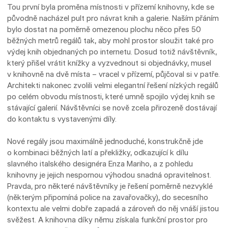
Tou první byla proměna místnosti v přízemí knihovny, kde se
původně nacházel pult pro návrat knih a galerie. Naším přáním
bylo dostat na poměrně omezenou plochu něco přes 50
běžných metrů regálů tak, aby mohl prostor sloužit také pro
výdej knih objednaných po internetu. Dosud totiž návštěvník,
který přišel vrátit knížky a vyzvednout si objednávky, musel
v knihovně na dvě místa – vracel v přízemí, půjčoval si v patře.
Architekti nakonec zvolili velmi elegantní řešení nízkých regálů
po celém obvodu místnosti, které umně spojilo výdej knih se
stávající galerií. Návštěvníci se nově zcela přirozeně dostávají
do kontaktu s vystavenými díly.
Nové regály jsou maximálně jednoduché, konstrukčně jde
o kombinaci běžných latí a překližky, odkazující k dílu
slavného italského designéra Enza Mariho, a z pohledu
knihovny je jejich nespornou výhodou snadná opravitelnost.
Pravda, pro některé návštěvníky je řešení poměrně nezvyklé
(některým připomíná police na zavařovačky), do secesního
kontextu ale velmi dobře zapadá a zároveň do něj vnáší jistou
svěžest. A knihovna díky němu získala funkční prostor pro