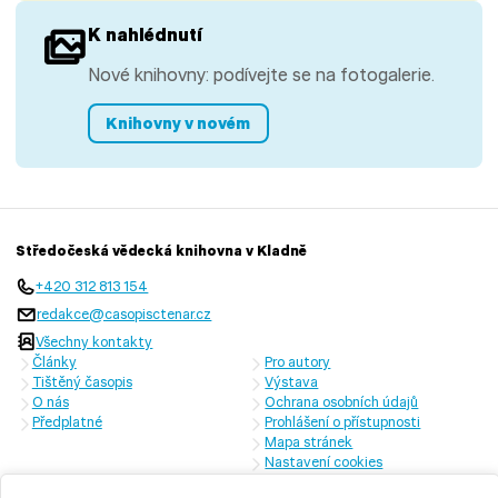
K nahlédnutí
Nové knihovny: podívejte se na fotogalerie.
Knihovny v novém
Středočeská vědecká knihovna v Kladně
+420 312 813 154
redakce@casopisctenar.cz
Všechny kontakty
Články
Pro autory
Tištěný časopis
Výstava
O nás
Ochrana osobních údajů
Předplatné
Prohlášení o přístupnosti
Mapa stránek
Nastavení cookies
Časopis vychází s laskavou finanční podporou Ministerstva kultury
České republiky a Středočeského kraje