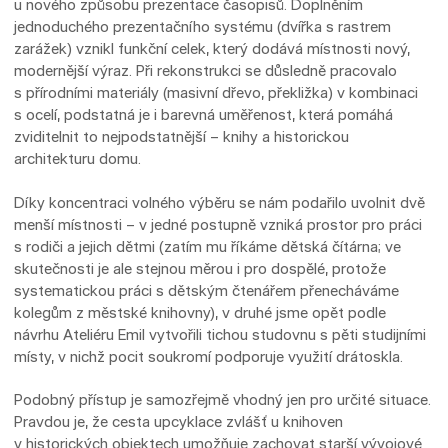
u nového způsobu prezentace časopisů. Doplněním
jednoduchého prezentačního systému (dvířka s rastrem
zarážek) vznikl funkční celek, který dodává místnosti nový,
modernější výraz. Při rekonstrukci se důsledně pracovalo
s přírodními materiály (masivní dřevo, překližka) v kombinaci
s ocelí, podstatná je i barevná uměřenost, která pomáhá
zviditelnit to nejpodstatnější – knihy a historickou
architekturu domu.
Díky koncentraci volného výběru se nám podařilo uvolnit dvě
menší místnosti – v jedné postupně vzniká prostor pro práci
s rodiči a jejich dětmi (zatím mu říkáme dětská čítárna; ve
skutečnosti je ale stejnou měrou i pro dospělé, protože
systematickou práci s dětským čtenářem přenecháváme
kolegům z městské knihovny), v druhé jsme opět podle
návrhu Ateliéru Emil vytvořili tichou studovnu s pěti studijními
místy, v nichž pocit soukromí podporuje využití drátoskla.
Podobný přístup je samozřejmě vhodný jen pro určité situace.
Pravdou je, že cesta upcyklace zvlášť u knihoven
v historických objektech umožňuje zachovat starší vývojové