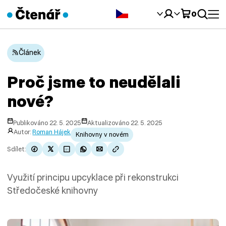
Čeština‎
0
Článek
Proč jsme to neudělali
nové?
Publikováno 22. 5. 2025
Aktualizováno 22. 5. 2025
Autor:
Roman Hájek
Knihovny v novém
Sdílet:
Využití principu upcyklace při rekonstrukci
Středočeské knihovny