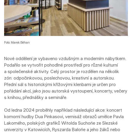
Foto: Marek Běhan
Nové oddělení je vybaveno vzdušným a moderním nábytkem.
Podařilo se vytvořit pohodlné prostředí pro různé kulturní
a společenské aktivity. Celý prostor je rozdělen na několik
zón: odpočinkovou, poslechovou, kreativní a autorskou.
Přední sál s historickými křížovými klenbami je určen pro
pořádání akcí, jako jsou autorská vystoupení, koncerty, večery
s knihou, přednášky a semináře.
Od ledna 2024 proběhly například následující akce: koncert
komorní hudby Dua Pinkasovi, vernisáž obrazů umělce Pavla
Lakomého, polských grafiků Witolda Suchońe ze Slezské
univerzity v Katowicích, Ryszarda Balońe a jeho žáků nebo