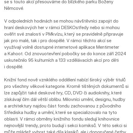
se s touto akcí přesouváme do blízkého parku Boženy
Němcové.
V odpoledních hodinách se mohou návštěvníci zapojit do
hraní deskových her v rámci DESKOstředy nebo si mohou
ověřit své znalosti v PMkvízu, který se pravidelně připravuje
jak pro malé, tak i pro dospělé. V rámci těchto akcí se
využívají volně dostupné internetové aplikace Mentimeter
a Kahoot. Od znovuotevření pobočky se do konce září 2024
uskutečnilo 95 kulturních a 133 vzdělávacích akcí pro děti
i dospělé.
Knižní fond nově vzniklého oddělení nabízí široký výběr titulů
pro všechny věkové kategorie. Kromě tištěných dokumentů si
lze zapůjčit také deskové hry, CD, DVD či audioknihy, které
získávají čím dál větší oblibu. Milovníci umění, designu, hudby
a architektury najdou část fondu zachovanou z původního
Střediska hudby a umění, které se specializovalo na tyto
oblasti. V rámci obměny knižního fondu sledují knihovnice
nejnovější trendy, proto budují i sekci komiksů. V této sekci si
může mládež vybrat také díla klasiků, ale i doporučené četby.