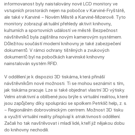
informovanost byly naistalovány nové LCD monitory ve
vstupních prostorách nejen na pobočce v Karviné-Fryštátě,
ale také v Karviné – Novém Městě a Karviné-Mizerově. Tyto
monitory zobrazují aktuální přehledy aktivit knihovny,
kulturních a sportovních událostí ve městě. Bezpečnost
návštěvníků byla zajištěna novým kamerovým systémem.
Důležitou součástí moderní knihovny je také zabezpečení
dokumentů. V rámci ochrany tištěných a zvukových
dokumentů byl na pobočkách karvinské knihovny
nainstalován systém RFID.
V oddělení je k dispozici 3D tiskárna, která přináší
návštěvníkům nové možnosti. Ti se mohou seznámit s tím,
jak tiskárna pracuje. Lze si také objednat vlastní 3D výtisky.
Velmi atraktivní a oblíbené jsou brýle s virtuální realitou, které
jsou zapůjčeny díky spolupráci se spolkem Petrklíč help, z. s.
– Regionálním dobrovolnickým centrem. Možnost 3D tisku
a využití virtuální reality přispívají k atraktivnosti oddělení.
Začali ho tak navštěvovat i mladí lidé, kteří již nějakou dobu
do knihovny nechodili.