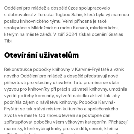
Oddělení pro mládež a dospělé úzce spolupracovalo
s dobrovolnicí z Turecka Tugbou Sahin, která byla významnou
posilou knihovnického týmu. Velmi přínosná je také
spolupráce s Mládežnickou radou Karviná, mladými lidmi,
kterým na městě záleží. V září 2024 získali ocenění Gratias
Tibi.
Otevírání uživatelům
Rekonstrukce pobočky knihovny v Karviné-Fryštátě a vznik
nového Oddělení pro mládež a dospělé představují nové
příležitosti pro všechny uživatele. Tato proměna se stala
výzvou pro knihovníky při práci s uživateli knihovny, umožnila
vycítit potřeby komunity, vytvořit nabídku aktivit tak, aby
podnítila zájem o návštěvu knihovny. Pobočka Karviná-
Fryštát se tak stává místem kulturního a společenského
života ve městě. Od znovuotevření se postupně daří
zpřístupňovat pobočku všem věkovým kategoriím. Přicházejí
maminky, které vybírají knihy pro své děti, senioři, kteří si