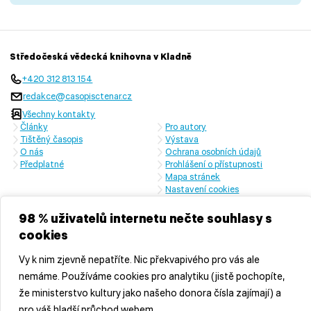
Středočeská vědecká knihovna v Kladně
+420 312 813 154
redakce@casopisctenar.cz
Všechny kontakty
Články
Pro autory
Tištěný časopis
Výstava
O nás
Ochrana osobních údajů
Předplatné
Prohlášení o přístupnosti
Mapa stránek
Nastavení cookies
Časopis vychází s laskavou finanční podporou Ministerstva kultury
České republiky a Středočeského kraje
98 % uživatelů internetu nečte souhlasy s
cookies
Vy k nim zjevně nepatříte. Nic překvapivého pro vás ale
nemáme. Používáme cookies pro analytiku (jistě pochopíte,
že ministerstvo kultury jako našeho donora čísla zajímají) a
pro váš hladší průchod webem.