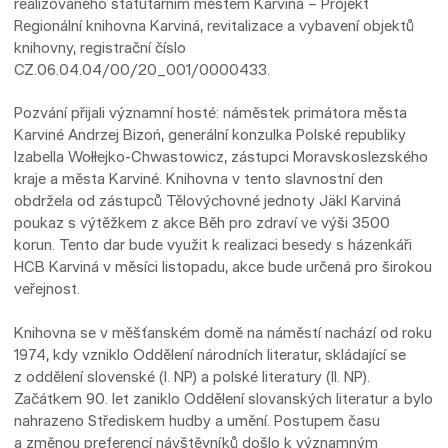
realizovaného statutárním městem Karviná – Projekt
Regionální knihovna Karviná, revitalizace a vybavení objektů
knihovny, registrační číslo
CZ.06.04.04/00/20_001/0000433.
Pozvání přijali významní hosté: náměstek primátora města
Karviné Andrzej Bizoń, generální konzulka Polské republiky
Izabella Wołłejko-Chwastowicz, zástupci Moravskoslezského
kraje a města Karviné. Knihovna v tento slavnostní den
obdržela od zástupců Tělovýchovné jednoty Jäkl Karviná
poukaz s výtěžkem z akce Běh pro zdraví ve výši 3500
korun. Tento dar bude využit k realizaci besedy s házenkáři
HCB Karviná v měsíci listopadu, akce bude určená pro širokou
veřejnost.
Knihovna se v měšťanském domě na náměstí nachází od roku
1974, kdy vzniklo Oddělení národních literatur, skládající se
z oddělení slovenské (I. NP) a polské literatury (II. NP).
Začátkem 90. let zaniklo Oddělení slovanských literatur a bylo
nahrazeno Střediskem hudby a umění. Postupem času
a změnou preferencí návštěvníků došlo k významným