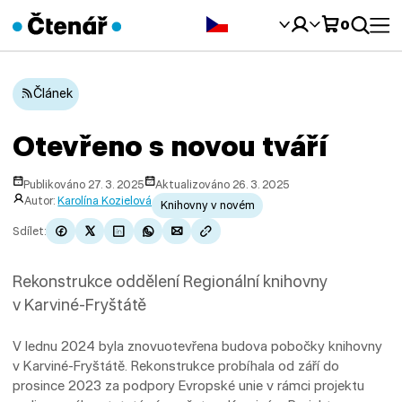
Čeština‎
0
Článek
Otevřeno s novou tváří
Publikováno 27. 3. 2025
Aktualizováno 26. 3. 2025
Autor:
Karolína Kozielová
Knihovny v novém
Sdílet:
Rekonstrukce oddělení Regionální knihovny
v Karviné-Fryštátě
V lednu 2024 byla znovuotevřena budova pobočky knihovny
v Karviné-Fryštátě. Rekonstrukce probíhala od září do
prosince 2023 za podpory Evropské unie v rámci projektu