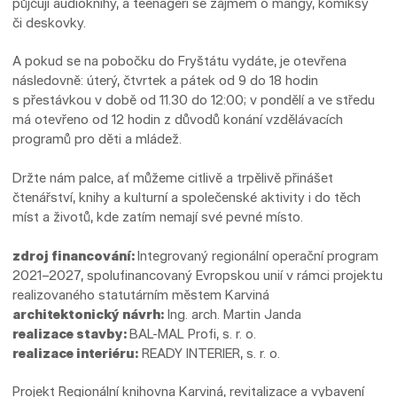
půjčují audioknihy, a teenageři se zájmem o mangy, komiksy
či deskovky.
A pokud se na pobočku do Fryštátu vydáte, je otevřena
následovně: úterý, čtvrtek a pátek od 9 do 18 hodin
s přestávkou v době od 11.30 do 12:00; v pondělí a ve středu
má otevřeno od 12 hodin z důvodů konání vzdělávacích
programů pro děti a mládež.
Držte nám palce, ať můžeme citlivě a trpělivě přinášet
čtenářství, knihy a kulturní a společenské aktivity i do těch
míst a životů, kde zatím nemají své pevné místo.
zdroj financování:
Integrovaný regionální operační program
2021–2027, spolufinancovaný Evropskou unií v rámci projektu
realizovaného statutárním městem Karviná
architektonický návrh:
Ing. arch. Martin Janda
realizace stavby:
BAL-MAL Profi, s. r. o.
realizace interiéru:
READY INTERIER, s. r. o.
Projekt Regionální knihovna Karviná, revitalizace a vybavení