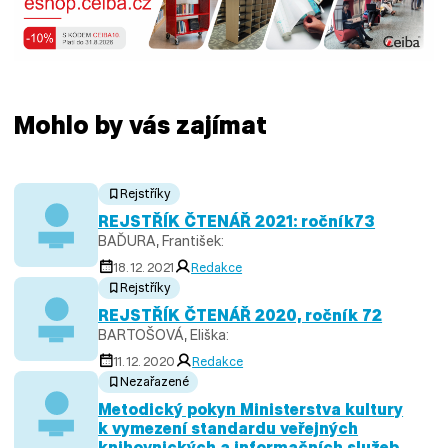
Mohlo by vás zajímat
Rejstříky
REJSTŘÍK ČTENÁŘ 2021: ročník73
BAĎURA, František:
18. 12. 2021
Redakce
Rejstříky
REJSTŘÍK ČTENÁŘ 2020, ročník 72
BARTOŠOVÁ, Eliška:
11. 12. 2020
Redakce
Nezařazené
Metodický pokyn Ministerstva kultury
k vymezení standardu veřejných
knihovnických a informačních služeb