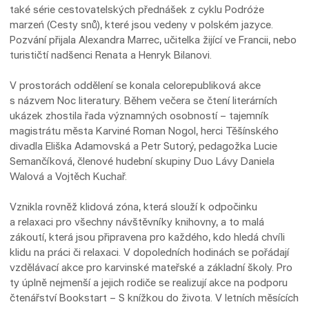
také série cestovatelských přednášek z cyklu Podróże
marzeń (Cesty snů), které jsou vedeny v polském jazyce.
Pozvání přijala Alexandra Marrec, učitelka žijící ve Francii, nebo
turističtí nadšenci Renata a Henryk Bilanovi.
V prostorách oddělení se konala celorepubliková akce
s názvem Noc literatury. Během večera se čtení literárních
ukázek zhostila řada významných osobností – tajemník
magistrátu města Karviné Roman Nogol, herci Těšínského
divadla Eliška Adamovská a Petr Sutorý, pedagožka Lucie
Semančíková, členové hudební skupiny Duo Lávy Daniela
Walová a Vojtěch Kuchař.
Vznikla rovněž klidová zóna, která slouží k odpočinku
a relaxaci pro všechny návštěvníky knihovny, a to malá
zákoutí, která jsou připravena pro každého, kdo hledá chvíli
klidu na práci či relaxaci. V dopoledních hodinách se pořádají
vzdělávací akce pro karvinské mateřské a základní školy. Pro
ty úplně nejmenší a jejich rodiče se realizují akce na podporu
čtenářství Bookstart – S knížkou do života. V letních měsících