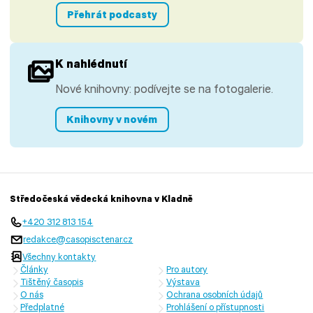
Přehrát podcasty
K nahlédnutí
Nové knihovny: podívejte se na fotogalerie.
Knihovny v novém
Středočeská vědecká knihovna v Kladně
+420 312 813 154
redakce@casopisctenar.cz
Všechny kontakty
Články
Pro autory
Tištěný časopis
Výstava
O nás
Ochrana osobních údajů
Předplatné
Prohlášení o přístupnosti