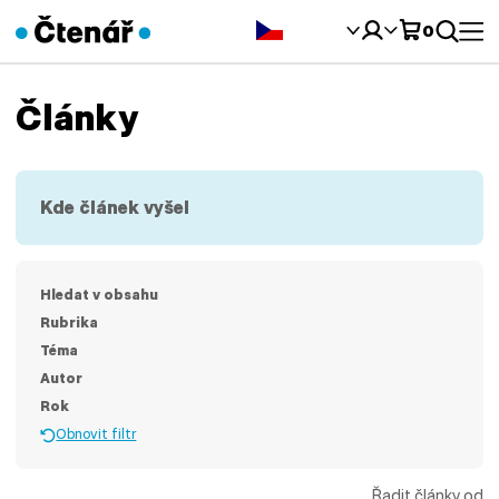
Čeština‎
0
Články
Kde článek vyšel
Hledat v obsahu
Rubrika
Téma
Autor
Rok
Obnovit filtr
Řadit články od