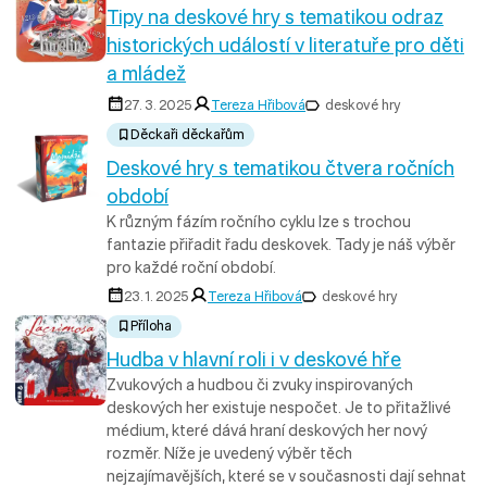
Tipy na deskové hry s tematikou odraz
historických událostí v literatuře pro děti
a mládež
27. 3. 2025
Tereza Hřibová
deskové hry
Děckaři děckařům
Deskové hry s tematikou čtvera ročních
období
K různým fázím ročního cyklu lze s trochou
fantazie přiřadit řadu deskovek. Tady je náš výběr
pro každé roční období.
23. 1. 2025
Tereza Hřibová
deskové hry
Příloha
Hudba v hlavní roli i v deskové hře
Zvukových a hudbou či zvuky inspirovaných
deskových her existuje nespočet. Je to přitažlivé
médium, které dává hraní deskových her nový
rozměr. Níže je uvedený výběr těch
nejzajímavějších, které se v současnosti dají sehnat