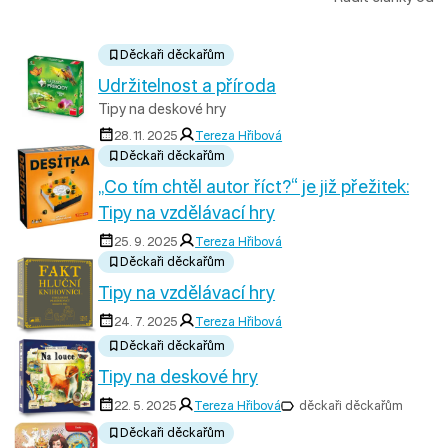
Děckaři děckařům
Udržitelnost a příroda
Tipy na deskové hry
28. 11. 2025
Tereza Hřibová
Děckaři děckařům
„Co tím chtěl autor říct?“ je již přežitek:
Tipy na vzdělávací hry
25. 9. 2025
Tereza Hřibová
Děckaři děckařům
Tipy na vzdělávací hry
24. 7. 2025
Tereza Hřibová
Děckaři děckařům
Tipy na deskové hry
22. 5. 2025
Tereza Hřibová
děckaři děckařům
Děckaři děckařům