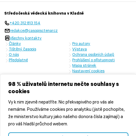
Středočeská vědecká knihovna v Kladně
+420 312 813 154
redakce@casopisctenar.cz
Všechny kontakty
Články
Pro autory
Tištěný časopis
Výstava
O nás
Ochrana osobních údajů
Předplatné
Prohlášení o přístupnosti
Mapa stránek
Nastavení cookies
Časopis vychází s laskavou finanční podporou Ministerstva kultury
České republiky a Středočeského kraje
98 % uživatelů internetu nečte souhlasy s
cookies
Vy k nim zjevně nepatříte. Nic překvapivého pro vás ale
nemáme. Používáme cookies pro analytiku (jistě pochopíte,
že ministerstvo kultury jako našeho donora čísla zajímají) a
pro váš hladší průchod webem.