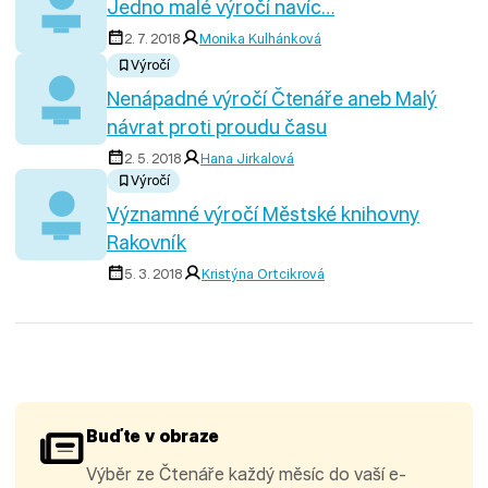
Jedno malé výročí navíc…
2. 7. 2018
Monika Kulhánková
Výročí
Nenápadné výročí Čtenáře aneb Malý
návrat proti proudu času
2. 5. 2018
Hana Jirkalová
Výročí
Významné výročí Městské knihovny
Rakovník
5. 3. 2018
Kristýna Ortcikrová
Buďte v obraze
Výběr ze Čtenáře každý měsíc do vaší e-