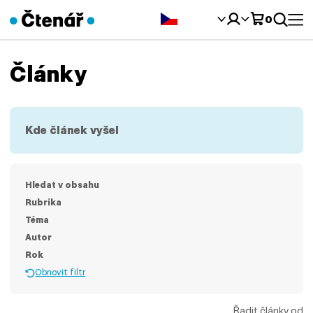
Čeština‎
0
Články
Kde článek vyšel
Hledat v obsahu
Rubrika
Téma
Autor
Rok
Obnovit filtr
Řadit články od