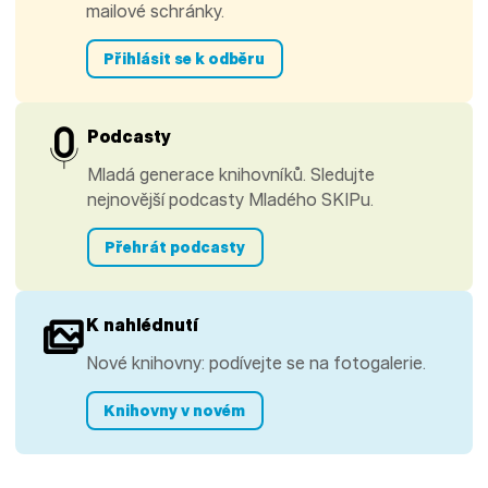
mailové schránky.
Přihlásit se k odběru
Podcasty
Mladá generace knihovníků. Sledujte
nejnovější podcasty Mladého SKIPu.
Přehrát podcasty
K nahlédnutí
Nové knihovny: podívejte se na fotogalerie.
Knihovny v novém