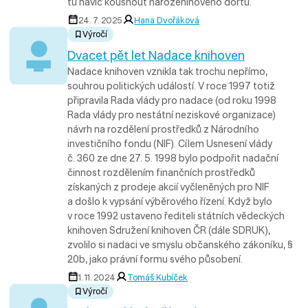
tu navíc kousnout narozeninového dortu.
24. 7. 2025
Hana Dvořáková
Výročí
Dvacet pět let Nadace knihoven
Nadace knihoven vznikla tak trochu nepřímo,
souhrou politických událostí. V roce 1997 totiž
připravila Rada vlády pro nadace (od roku 1998
Rada vlády pro nestátní neziskové organizace)
návrh na rozdělení prostředků z Národního
investičního fondu (NIF). Cílem Usnesení vlády
č. 360 ze dne 27. 5. 1998 bylo podpořit nadační
činnost rozdělením finančních prostředků
získaných z prodeje akcií vyčleněných pro NIF
a došlo k vypsání výběrového řízení. Když bylo
v roce 1992 ustaveno řediteli státních vědeckých
knihoven Sdružení knihoven ČR (dále SDRUK),
zvolilo si nadaci ve smyslu občanského zákoníku, §
20b, jako právní formu svého působení.
1. 11. 2024
Tomáš Kubíček
Výročí