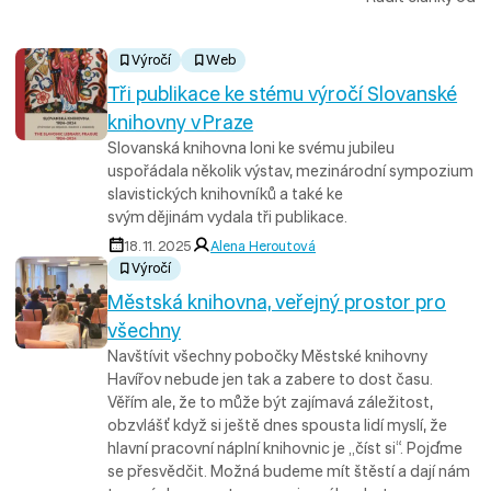
Výročí
Web
Tři publikace ke stému výročí Slovanské
knihovny v Praze
Slovanská knihovna loni ke svému jubileu
uspořádala několik výstav, mezinárodní sympozium
slavistických knihovníků a také ke
svým dějinám vydala tři publikace.
18. 11. 2025
Alena Heroutová
Výročí
Městská knihovna, veřejný prostor pro
všechny
Navštívit všechny pobočky Městské knihovny
Havířov nebude jen tak a zabere to dost času.
Věřím ale, že to může být zajímavá záležitost,
obzvlášť když si ještě dnes spousta lidí myslí, že
hlavní pracovní náplní knihovnic je „číst si“. Pojďme
se přesvědčit. Možná budeme mít štěstí a dají nám