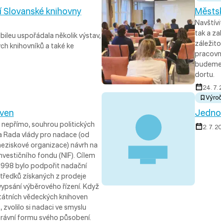
čí Slovanské knihovny
Městsk
Navštív
tak a za
bileu uspořádala několik výstav,
záležito
ch knihovníků a také ke
pracovní
budeme 
dortu.
24. 7.
Výroč
oven
Jedno 
 nepřímo, souhrou politických
2. 7. 2
ila Rada vlády pro nadace (od
neziskové organizace) návrh na
nvestičního fondu (NIF). Cílem
 1998 bylo podpořit nadační
tředků získaných z prodeje
 vypsání výběrového řízení. Když
 státních vědeckých knihoven
zvolilo si nadaci ve smyslu
právní formu svého působení.