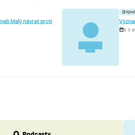
Výroč
neb Malý návrat proti
Význa
5. 3. 
Podcasty