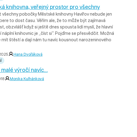
á knihovna, veřejný prostor pro všechny
it všechny pobočky Městské knihovny Havířov nebude jen
bere to dost času. Věřím ale, že to může být zajímavá
st, obzvlášť když si ještě dnes spousta lidí myslí, že hlavní
 náplní knihovnic je „číst si“. Pojďme se přesvědčit. Možná
mít štěstí a dají nám tu navíc kousnout narozeninového
 2025
Hana Dvořáková
í
malé výročí navíc…
018
Monika Kulhánková