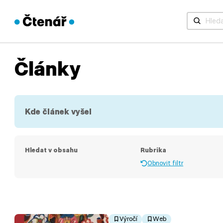
Když jsou 
Články
Kde článek vyšel
Hledat v obsahu
Rubrika
Obnovit filtr
Výročí
Web