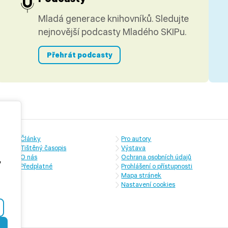
Mladá generace knihovníků. Sledujte
nejnovější podcasty Mladého SKIPu.
Přehrát podcasty
Články
Pro autory
Tištěný časopis
Výstava
O nás
Ochrana osobních údajů
,
Předplatné
Prohlášení o přístupnosti
Mapa stránek
Nastavení cookies