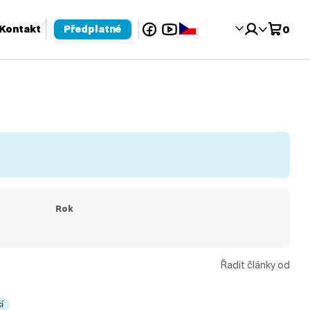
Facebook
YouTube
Čeština‎
Kontakt
Předplatné
0
 pro kontrolu a enter pro přechod na požadovanou stránku. Uživat
Rok
Řadit články od
í