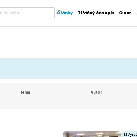
Články
Tištěný časopis
O nás
k dispozici výsledky z našeptávače, použijte šipky nahoru a dolů
Téma
Autor
Výroč