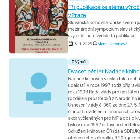
Tři publikace ke stému výro
v Praze
Slovanská knihovna loni ke svému ju
mezinárodní sympozium slavistický
svým dějinám vydala tři publikace.
18. 11. 2025
Alena Heroutová
Výročí
Dvacet pět let Nadace knih
Nadace knihoven vznikla tak trochu
událostí. V roce 1997 totiž připrav
roku 1998 Rada vlády pro nestátní 
rozdělení prostředků z Národního i
Usnesení vlády č. 360 ze dne 27. 5.
činnost rozdělením finančních pros
akcií vyčleněných pro NIF a došlo k
bylo v roce 1992 ustaveno řediteli
Sdružení knihoven ČR (dále SDRUK), 
občanského zákoníku, § 20b, jako 