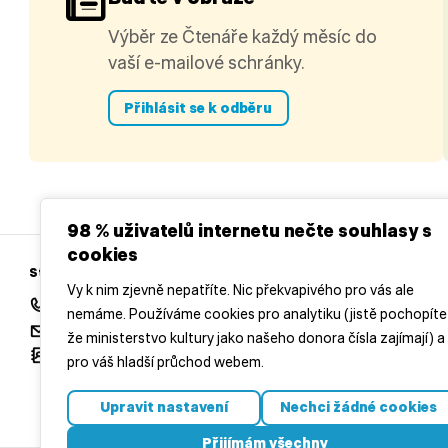
Výběr ze Čtenáře každý měsíc do
vaší e-mailové schránky.
Přihlásit se k odběru
98 % uživatelů internetu nečte souhlasy s
cookies
Středočeská vědecká knihovna v Kladně
Vy k nim zjevně nepatříte. Nic překvapivého pro vás ale
+420 312 813 154
nemáme. Používáme cookies pro analytiku (jistě pochopíte
redakce@casopisctenar.cz
že ministerstvo kultury jako našeho donora čísla zajímají) a
Všechny kontakty
pro váš hladší průchod webem.
Upravit nastavení
Nechci žádné cookies
Přijímám všechny