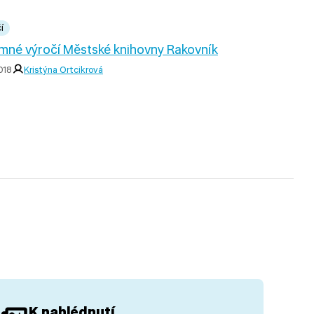
í
mné výročí Městské knihovny Rakovník
2018
Kristýna Ortcikrová
K nahlédnutí