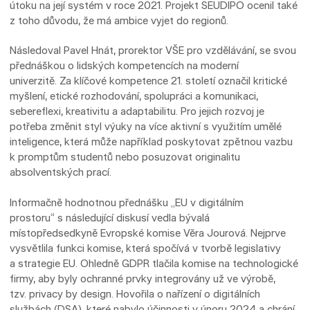
útoku na její systém v roce 2021. Projekt SEUDIPO ocenil také
z toho důvodu, že má ambice vyjet do regionů.
Následoval Pavel Hnát, prorektor VŠE pro vzdělávání, se svou
přednáškou o lidských kompetencích na moderní
univerzitě. Za klíčové kompetence 21. století označil kritické
myšlení, etické rozhodování, spolupráci a komunikaci,
sebereflexi, kreativitu a adaptabilitu. Pro jejich rozvoj je
potřeba změnit styl výuky na více aktivní s využitím umělé
inteligence, která může například poskytovat zpětnou vazbu
k promptům studentů nebo posuzovat originalitu
absolventských prací.
Informačně hodnotnou přednášku „EU v digitálním
prostoru“ s následující diskusí vedla bývalá
místopředsedkyně Evropské komise Věra Jourová. Nejprve
vysvětlila funkci komise, která spočívá v tvorbě legislativy
a strategie EU. Ohledně GDPR tlačila komise na technologické
firmy, aby byly ochranné prvky integrovány už ve výrobě,
tzv. privacy by design. Hovořila o nařízení o digitálních
službách (DSA), které nabylo účinnosti v únoru 2024 a chrání