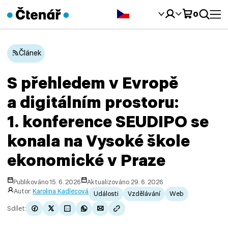
Čeština‎
0
Článek
S přehledem v Evropě
a digitálním prostoru:
1. konference SEUDIPO se
konala na Vysoké škole
ekonomické v Praze
Publikováno 15. 6. 2026
Aktualizováno 29. 6. 2026
Autor:
Karolina Kadlecová
Události
Vzdělávání
Web
Sdílet: