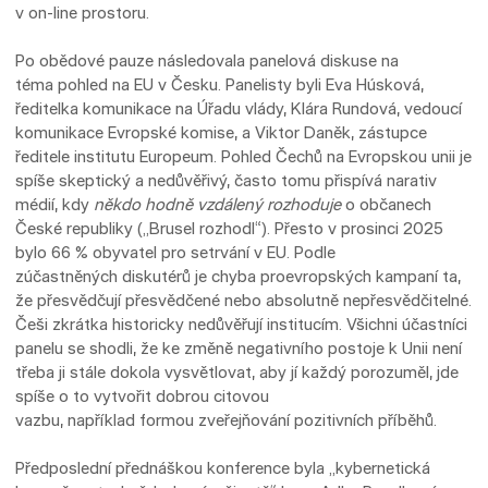
v on-line prostoru.
Po obědové pauze následovala panelová diskuse na
téma pohled na EU v Česku. Panelisty byli Eva Húsková,
ředitelka komunikace na Úřadu vlády, Klára Rundová, vedoucí
komunikace Evropské komise, a Viktor Daněk, zástupce
ředitele institutu Europeum. Pohled Čechů na Evropskou unii je
spíše skeptický a nedůvěřivý, často tomu přispívá narativ
médií, kdy
někdo hodně vzdálený rozhoduje
o občanech
České republiky („Brusel rozhodl“). Přesto v prosinci 2025
bylo 66 % obyvatel pro setrvání v EU. Podle
zúčastněných diskutérů je chyba proevropských kampaní ta,
že přesvědčují přesvědčené nebo absolutně nepřesvědčitelné.
Češi zkrátka historicky nedůvěřují institucím. Všichni účastníci
panelu se shodli, že ke změně negativního postoje k Unii není
třeba ji stále dokola vysvětlovat, aby jí každý porozuměl, jde
spíše o to vytvořit dobrou citovou
vazbu, například formou zveřejňování pozitivních příběhů.
Předposlední přednáškou konference byla „kybernetická