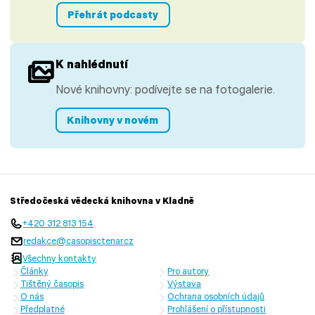
Přehrát podcasty
K nahlédnutí
Nové knihovny: podívejte se na fotogalerie.
Knihovny v novém
Středočeská vědecká knihovna v Kladně
+420 312 813 154
redakce@casopisctenar.cz
Všechny kontakty
Články
Pro autory
Tištěný časopis
Výstava
O nás
Ochrana osobních údajů
Předplatné
Prohlášení o přístupnosti