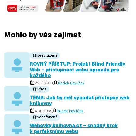
Mohlo by vás zajímat
Nezařazené
ROVNÝ PŘÍSTUP: Projekt Blind Friendly
Web – přístupnost webu opravdu pro
každého
25. 7. 2018
Radek Pavlíček
Téma
TÉMA: Jak by měl vypadat přístupný web
knihovny
4. 4. 2018
Radek Pavlíček
Nezařazené
Webovky.knihovna.cz – snadný krok
k perfektnímu webu