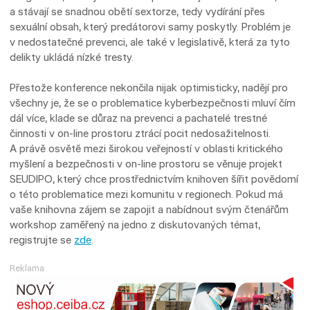
a stávají se snadnou obětí sextorze, tedy vydírání přes
sexuální obsah, který predátorovi samy poskytly. Problém je
v nedostatečné prevenci, ale také v legislativě, která za tyto
delikty ukládá nízké tresty.
Přestože konference nekončila nijak optimisticky, nadějí pro
všechny je, že se o problematice kyberbezpečnosti mluví čím
dál více, klade se důraz na prevenci a pachatelé trestné
činnosti v on-line prostoru ztrácí pocit nedosažitelnosti.
A právě osvětě mezi širokou veřejností v oblasti kritického
myšlení a bezpečnosti v on-line prostoru se věnuje projekt
SEUDIPO, který chce prostřednictvím knihoven šířit povědomí
o této problematice mezi komunitu v regionech. Pokud má
vaše knihovna zájem se zapojit a nabídnout svým čtenářům
workshop zaměřený na jedno z diskutovaných témat,
registrujte se
zde
.
Reklama