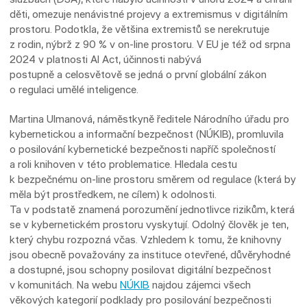
děti, omezuje nenávistné projevy a extremismus v digitálním
prostoru. Podotkla, že většina extremistů se nerekrutuje
z rodin, nýbrž z 90 % v on-line prostoru. V EU je též od srpna
2024 v platnosti AI Act, účinnosti nabývá
postupně a celosvětově se jedná o první globální zákon
o regulaci umělé inteligence.
Martina Ulmanová, náměstkyně ředitele Národního úřadu pro
kybernetickou a informační bezpečnost (NÚKIB), promluvila
o posilování kybernetické bezpečnosti napříč společností
a roli knihoven v této problematice. Hledala cestu
k bezpečnému on-line prostoru směrem od regulace (která by
měla být prostředkem, ne cílem) k odolnosti.
Ta v podstatě znamená porozumění jednotlivce rizikům, která
se v kybernetickém prostoru vyskytují. Odolný člověk je ten,
který chybu rozpozná včas. Vzhledem k tomu, že knihovny
jsou obecně považovány za instituce otevřené, důvěryhodné
a dostupné, jsou schopny posilovat digitální bezpečnost
v komunitách. Na webu
NÚKIB
najdou zájemci všech
věkových kategorií podklady pro posilování bezpečnosti