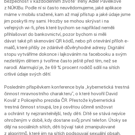
bezpečnost v každodenním životě“ Ireny Adler Pavelkové
z NÚKIBu. Podle ní si často neuvědomujeme, jaké aplikace
máme v mobilu stažené, kam až mají přístup a jaké údaje jsme
jim poskytli my sami. Hrozby se mohou skrývat i na
veřejných wi-fi, přes které bychom se například neměli
přihlašovat do bankovnictví, pozor bychom si měli
dávat také při skenování QR kódů, nebo při otevírání příloh e-
mailů, které přišly ze zdánlivě důvěryhodné adresy. Digitální
stopu vytváříme dokonce i lajkováním na facebooku a svým
nezletilým dětem ji tvoříme často ještě před tím, než se
narodí. Alarmující je, že 69 % procent rodičů sdílí na sítích
citlivé údaje svých dětí.
Posledním příspěvkem konference byla „kybernetická trestná
činnost mravnostního charakteru“, o které hovořil David
Kovář z Policejního prezidia ČR. Přestože kybernetická
trestná činnost stoupá, lze ji osvětou účinně snižovat
a ochránit ty nejzranitelnější, tedy děti. Dítě se stává nejvíce
ohroženým v době, kdy dostane svůj první telefon. Útoky se
dějí na sociálních sítích, děti bývají také zmanipulované
z algoritmů, které jim na sítích podsouvají sexuální obsah,