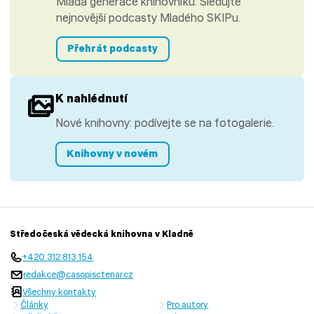
Mladá generace knihovníků. Sledujte
nejnovější podcasty Mladého SKIPu.
Přehrát podcasty
K nahlédnutí
Nové knihovny: podívejte se na fotogalerie.
Knihovny v novém
Středočeská vědecká knihovna v Kladně
+420 312 813 154
redakce@casopisctenar.cz
Všechny kontakty
Články
Pro autory