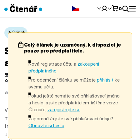
Čeština‎
0
Článek
Celý článek je uzamčený, k dispozici je
Setkání klidu, práce
pouze pro předplatitele.
a umělé inteligence
Nová registrace účtu a
zakoupení
předplatného
.
Publikováno 27. 5. 2026
Aktualizováno 29. 6. 2026
Pro odemčení článku se můžete
přihlásit
ke
Autor:
Markéta Beyerová
Téma
#knihovny a AI
svému účtu.
Sdílet:
Pokud ještě nemáte své přihlašovací jméno
a heslo, a jste předplatitelem tištěné verze
Ve středu 28. ledna se v Opavě otevřelo unikátní
Čtenáře,
zaregistrujte se
.
místo, které může být symbolem digitální
Zapomněl/a jste své přihlašovací údaje?
Obnovte si heslo
.
transformace regionu – první akustická AI budka
určená veřejnosti v Česku.