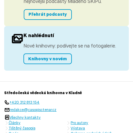
nejnovější podcasty Mladého SKIPu.
Přehrát podcasty
K nahlédnutí
Nové knihovny: podívejte se na fotogalerie.
Knihovny v novém
Středočeská vědecká knihovna v Kladně
+420 312 813 154
redakce@casopisctenar.cz
Všechny kontakty
Články
Pro autory
Tištěný časopis
Výstava