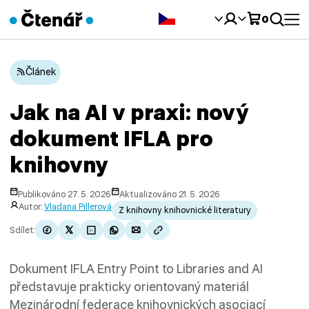
Čeština‎
0
Článek
Jak na AI v praxi: nový
dokument IFLA pro
knihovny
Publikováno 27. 5. 2026
Aktualizováno 21. 5. 2026
Autor:
Vladana Pillerová
Z knihovny knihovnické literatury
Sdílet:
Dokument IFLA Entry Point to Libraries and AI
představuje prakticky orientovaný materiál
Mezinárodní federace knihovnických asociací