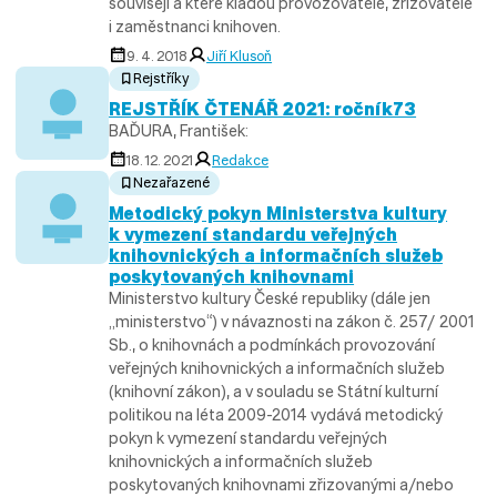
souvisejí a které kladou provozovatelé, zřizovatelé
i zaměstnanci knihoven.
9. 4. 2018
Jiří Klusoň
Rejstříky
REJSTŘÍK ČTENÁŘ 2021: ročník73
BAĎURA, František:
18. 12. 2021
Redakce
Nezařazené
Metodický pokyn Ministerstva kultury
k vymezení standardu veřejných
knihovnických a informačních služeb
poskytovaných knihovnami
Ministerstvo kultury České republiky (dále jen
„ministerstvo“) v návaznosti na zákon č. 257/ 2001
Sb., o knihovnách a podmínkách provozování
veřejných knihovnických a informačních služeb
(knihovní zákon), a v souladu se Státní kulturní
politikou na léta 2009-2014 vydává metodický
pokyn k vymezení standardu veřejných
knihovnických a informačních služeb
poskytovaných knihovnami zřizovanými a/nebo