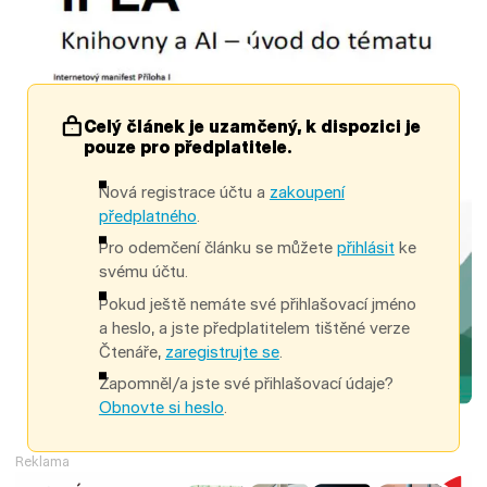
Obsah tohoto článku je uzamčen.
Celý článek je uzamčený, k dispozici je
pouze pro předplatitele.
Nová registrace účtu a
zakoupení
předplatného
.
Pro odemčení článku se můžete
přihlásit
ke
svému účtu.
Pokud ještě nemáte své přihlašovací jméno
a heslo, a jste předplatitelem tištěné verze
Čtenáře,
zaregistrujte se
.
Zapomněl/a jste své přihlašovací údaje?
Obnovte si heslo
.
Reklama