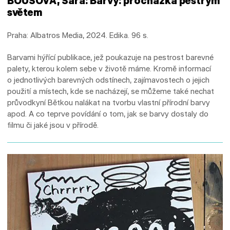
BOUŠOVÁ, Sára: Barvy: procházka pestrým
světem
Praha: Albatros Media, 2024. Edika. 96 s.
Barvami hýřící publikace, jež poukazuje na pestrost barevné
palety, kterou kolem sebe v životě máme. Kromě informací
o jednotlivých barevných odstínech, zajímavostech o jejich
použití a místech, kde se nacházejí, se můžeme také nechat
průvodkyní Bětkou nalákat na tvorbu vlastní přírodní barvy
apod. A co teprve povídání o tom, jak se barvy dostaly do
filmu či jaké jsou v přírodě.