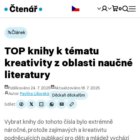
Čeština‎
0
Článek
TOP knihy k tématu
kreativity z oblasti naučné
literatury
Publikováno 24. 7. 2025
Aktualizováno 18. 7. 2025
Autor:
Pavlína Lišovská
Děckaři děckařům
Sdílet:
Vybrat knihy do tohoto čísla bylo extrémně
náročné, protože zajímavých a kreativitu
podněcujících publikací pro děti a mládež vychází