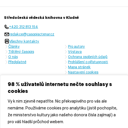
Středočeská vědecká knihovna v Kladně
+420 312 813 154
redakce@casopisctenar.cz
Všechny kontakty
Články
Pro autory
Tištěný časopis
Výstava
O nás
Ochrana osobních údajů
Předplatné
Prohlášení o přístupnosti
Mapa stránek
Nastavení cookies
Časopis vychází s laskavou finanční podporou Ministerstva kultury
České republiky a Středočeského kraje
98 % uživatelů internetu nečte souhlasy s
cookies
Vy k nim zjevně nepatříte. Nic překvapivého pro vás ale
nemáme. Používáme cookies pro analytiku (jistě pochopíte,
že ministerstvo kultury jako našeho donora čísla zajímají) a
pro váš hladší průchod webem.