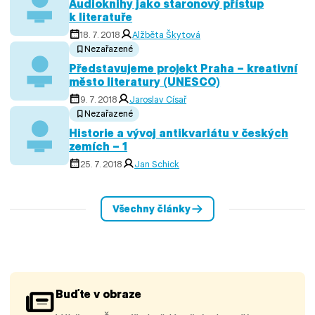
Audioknihy jako staronový přístup
k literatuře
18. 7. 2018
Alžběta Škytová
Nezařazené
Představujeme projekt Praha – kreativní
město literatury (UNESCO)
9. 7. 2018
Jaroslav Císař
Nezařazené
Historie a vývoj antikvariátu v českých
zemích – 1
25. 7. 2018
Jan Schick
Všechny články
Buďte v obraze