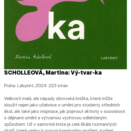
SCHOLLEOVÁ, Martina: Vý-tvar-ka
Praha: Labyrint, 2024. 223 stran.
Velikostí malá, ale nápady obrovská knížka, která může
sloužit nejen jako učebnice o umění pro studenty středních
škol, ale také jako inspirace, jak pojmout aktivity v souvislosti
s dějinami umění a výtvarnou výchovou odlehčeným
způsobem. Už v samotné knize je celá škála rozmanitých
úkolů, které vedou k rozvoji kreativního myšlení, tvoření,