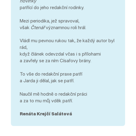
novinky
patřící do jeho redakční rodinky.
Mezi periodika, jež spravoval,
však
Čtenář
významnou roli hrál.
Vládl mu pevnou rukou tak, že každý autor byl
rád,
když článek odevzdal včas i s přílohami
a zavřely se za ním Císařovy brány.
To vše do redakční praxe patří
a Jarda ji dělal, jak se patří.
Naučil mě hodně o redakční práci
a za to mu můj vděk patří.
Renáta Krejčí Salátová