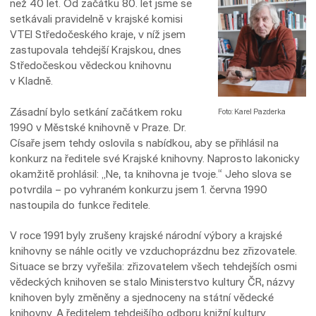
než 40 let. Od začátku 80. let jsme se
setkávali pravidelně v krajské komisi
VTEI Středočeského kraje, v níž jsem
zastupovala tehdejší Krajskou, dnes
Středočeskou vědeckou knihovnu
v Kladně.
Zásadní bylo setkání začátkem roku
Foto: Karel Pazderka
1990 v Městské knihovně v Praze. Dr.
Císaře jsem tehdy oslovila s nabídkou, aby se přihlásil na
konkurz na ředitele své Krajské knihovny. Naprosto lakonicky
okamžitě prohlásil: „Ne, ta knihovna je tvoje.“ Jeho slova se
potvrdila – po vyhraném konkurzu jsem 1. června 1990
nastoupila do funkce ředitele.
V roce 1991 byly zrušeny krajské národní výbory a krajské
knihovny se náhle ocitly ve vzduchoprázdnu bez zřizovatele.
Situace se brzy vyřešila: zřizovatelem všech tehdejších osmi
vědeckých knihoven se stalo Ministerstvo kultury ČR, názvy
knihoven byly změněny a sjednoceny na státní vědecké
knihovny. A ředitelem tehdejšího odboru knižní kultury