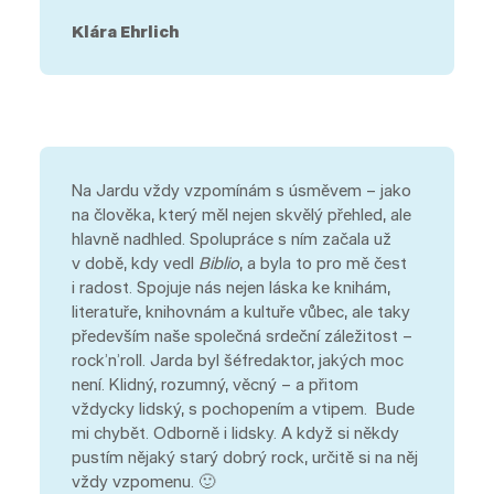
Klára Ehrlich
Na Jardu vždy vzpomínám s úsměvem – jako
na člověka, který měl nejen skvělý přehled, ale
hlavně nadhled. Spolupráce s ním začala už
v době, kdy vedl
Biblio
, a byla to pro mě čest
i radost. Spojuje nás nejen láska ke knihám,
literatuře, knihovnám a kultuře vůbec, ale taky
především naše společná srdeční záležitost –
rock’n’roll. Jarda byl šéfredaktor, jakých moc
není. Klidný, rozumný, věcný – a přitom
vždycky lidský, s pochopením a vtipem. Bude
mi chybět. Odborně i lidsky. A když si někdy
pustím nějaký starý dobrý rock, určitě si na něj
vždy vzpomenu. 🙂