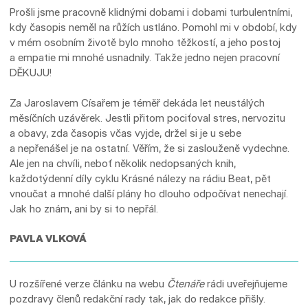
Prošli jsme pracovně klidnými dobami i dobami turbulentními,
kdy časopis neměl na růžích ustláno. Pomohl mi v období, kdy
v mém osobním životě bylo mnoho těžkostí, a jeho postoj
a empatie mi mnohé usnadnily. Takže jedno nejen pracovní
DĚKUJU!
Za Jaroslavem Císařem je téměř dekáda let neustálých
měsíčních uzávěrek. Jestli přitom pociťoval stres, nervozitu
a obavy, zda časopis včas vyjde, držel si je u sebe
a nepřenášel je na ostatní. Věřím, že si zaslouženě vydechne.
Ale jen na chvíli, neboť několik nedopsaných knih,
každotýdenní díly cyklu Krásné nálezy na rádiu Beat, pět
vnoučat a mnohé další plány ho dlouho odpočívat nenechají.
Jak ho znám, ani by si to nepřál.
PAVLA VLKOVÁ
U rozšířené verze článku na webu
Čtenáře
rádi uveřejňujeme
pozdravy členů redakční rady tak, jak do redakce přišly.