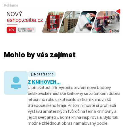
Reklama
Mohlo by vás zajímat
Nezařazené
Z KNIHOVEN…
U příležitosti 25. výročí otevření nové budovy
čelákovické městské knihovny se začátkem dubna
letošního roku uskutečnilo setkání knihovníků
Středočeského kraje. Přítomní hosté si prohlédli
výstavu amatérských tvůrců na téma Knihovny a
jejich svět aneb Jak mě kniha inspirovala. Bylo tak
možné zhlédnout obraz namalovaný podle