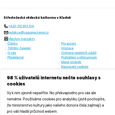
Středočeská vědecká knihovna v Kladně
+420 312 813 154
redakce@casopisctenar.cz
Všechny kontakty
Články
Pro autory
Tištěný časopis
Výstava
O nás
Ochrana osobních údajů
Předplatné
Prohlášení o přístupnosti
Mapa stránek
Nastavení cookies
Časopis vychází s laskavou finanční podporou Ministerstva kultury
České republiky a Středočeského kraje
98 % uživatelů internetu nečte souhlasy s
cookies
Vy k nim zjevně nepatříte. Nic překvapivého pro vás ale
nemáme. Používáme cookies pro analytiku (jistě pochopíte,
že ministerstvo kultury jako našeho donora čísla zajímají) a
pro váš hladší průchod webem.