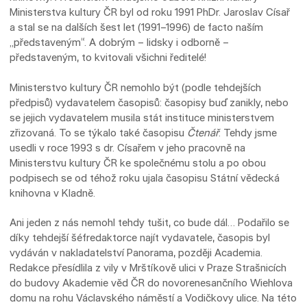
Ministerstva kultury ČR byl od roku 1991 PhDr. Jaroslav Císař
a stal se na dalších šest let (1991–1996) de facto naším
„představeným“. A dobrým – lidsky i odborně –
představeným, to kvitovali všichni ředitelé!
Ministerstvo kultury ČR nemohlo být (podle tehdejších
předpisů) vydavatelem časopisů: časopisy buď zanikly, nebo
se jejich vydavatelem musila stát instituce ministerstvem
zřizovaná. To se týkalo také časopisu
Čtenář
. Tehdy jsme
usedli v roce 1993 s dr. Císařem v jeho pracovně na
Ministerstvu kultury ČR ke společnému stolu a po obou
podpisech se od téhož roku ujala časopisu Státní vědecká
knihovna v Kladně.
Ani jeden z nás nemohl tehdy tušit, co bude dál… Podařilo se
díky tehdejší šéfredaktorce najít vydavatele, časopis byl
vydáván v nakladatelství Panorama, později Academia.
Redakce přesídlila z vily v Mrštíkově ulici v Praze Strašnicích
do budovy Akademie věd ČR do novorenesančního Wiehlova
domu na rohu Václavského náměstí a Vodičkovy ulice. Na této