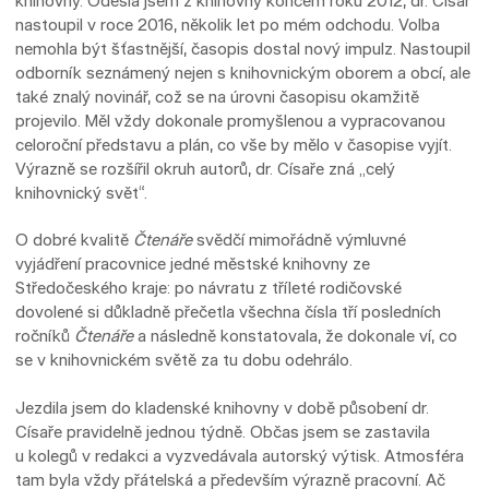
knihovny. Odešla jsem z knihovny koncem roku 2012, dr. Císař
nastoupil v roce 2016, několik let po mém odchodu. Volba
nemohla být šťastnější, časopis dostal nový impulz. Nastoupil
odborník seznámený nejen s knihovnickým oborem a obcí, ale
také znalý novinář, což se na úrovni časopisu okamžitě
projevilo. Měl vždy dokonale promyšlenou a vypracovanou
celoroční představu a plán, co vše by mělo v časopise vyjít.
Výrazně se rozšířil okruh autorů, dr. Císaře zná „celý
knihovnický svět“.
O dobré kvalitě
Čtenáře
svědčí mimořádně výmluvné
vyjádření pracovnice jedné městské knihovny ze
Středočeského kraje: po návratu z tříleté rodičovské
dovolené si důkladně přečetla všechna čísla tří posledních
ročníků
Čtenáře
a následně konstatovala, že dokonale ví, co
se v knihovnickém světě za tu dobu odehrálo.
Jezdila jsem do kladenské knihovny v době působení dr.
Císaře pravidelně jednou týdně. Občas jsem se zastavila
u kolegů v redakci a vyzvedávala autorský výtisk. Atmosféra
tam byla vždy přátelská a především výrazně pracovní. Ač