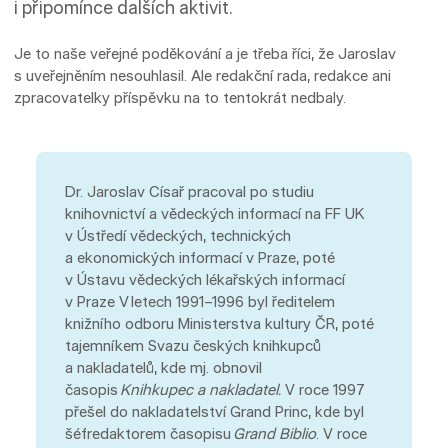
i připomínce dalších aktivit.
Je to naše veřejné poděkování a je třeba říci, že Jaroslav
s uveřejněním nesouhlasil. Ale redakční rada, redakce ani
zpracovatelky příspěvku na to tentokrát nedbaly.
Dr. Jaroslav Císař pracoval po studiu
knihovnictví a vědeckých informací na FF UK
v Ústředí vědeckých, technických
a ekonomických informací v Praze, poté
v Ústavu vědeckých lékařských informací
v Praze V letech 1991–1996 byl ředitelem
knižního odboru Ministerstva kultury ČR, poté
tajemníkem Svazu českých knihkupců
a nakladatelů, kde mj. obnovil
časopis
Knihkupec a nakladatel.
V roce 1997
přešel do nakladatelství Grand Princ, kde byl
šéfredaktorem časopisu
Grand Biblio
. V roce