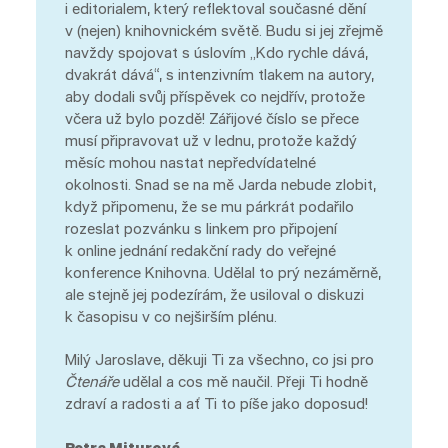
i editorialem, který reflektoval současné dění
v (nejen) knihovnickém světě. Budu si jej zřejmě
navždy spojovat s úslovím „Kdo rychle dává,
dvakrát dává“, s intenzivním tlakem na autory,
aby dodali svůj příspěvek co nejdřív, protože
včera už bylo pozdě! Zářijové číslo se přece
musí připravovat už v lednu, protože každý
měsíc mohou nastat nepředvídatelné
okolnosti. Snad se na mě Jarda nebude zlobit,
když připomenu, že se mu párkrát podařilo
rozeslat pozvánku s linkem pro připojení
k online jednání redakční rady do veřejné
konference Knihovna. Udělal to prý nezáměrně,
ale stejně jej podezírám, že usiloval o diskuzi
k časopisu v co nejširším plénu.
Milý Jaroslave, děkuji Ti za všechno, co jsi pro
Čtenáře
udělal a cos mě naučil. Přeji Ti hodně
zdraví a radosti a ať Ti to píše jako doposud!
Petra Miturová