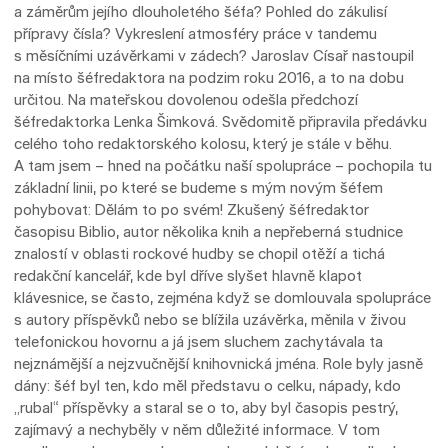
a záměrům jejího dlouholetého šéfa? Pohled do zákulisí
přípravy čísla? Vykreslení atmosféry práce v tandemu
s měsíčními uzávěrkami v zádech? Jaroslav Císař nastoupil
na místo šéfredaktora na podzim roku 2016, a to na dobu
určitou. Na mateřskou dovolenou odešla předchozí
šéfredaktorka Lenka Šimková. Svědomitě připravila předávku
celého toho redaktorského kolosu, který je stále v běhu.
A tam jsem – hned na počátku naší spolupráce – pochopila tu
základní linii, po které se budeme s mým novým šéfem
pohybovat: Dělám to po svém! Zkušený šéfredaktor
časopisu Biblio, autor několika knih a nepřeberná studnice
znalostí v oblasti rockové hudby se chopil otěží a tichá
redakční kancelář, kde byl dříve slyšet hlavně klapot
klávesnice, se často, zejména když se domlouvala spolupráce
s autory příspěvků nebo se blížila uzávěrka, měnila v živou
telefonickou hovornu a já jsem sluchem zachytávala ta
nejznámější a nejzvučnější knihovnická jména. Role byly jasně
dány: šéf byl ten, kdo měl představu o celku, nápady, kdo
„rubal“ příspěvky a staral se o to, aby byl časopis pestrý,
zajímavý a nechyběly v něm důležité informace. V tom