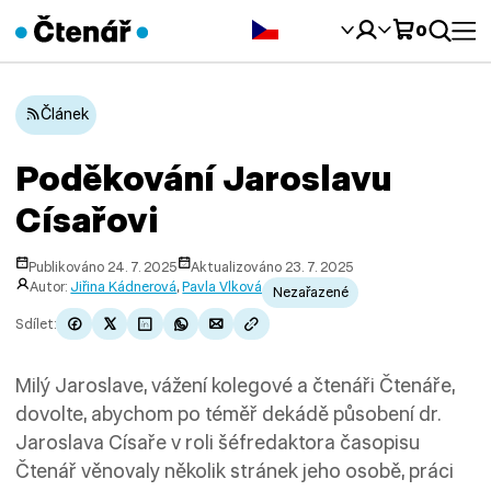
Čeština‎
0
Článek
Poděkování Jaroslavu
Císařovi
Publikováno 24. 7. 2025
Aktualizováno 23. 7. 2025
Autor:
Jiřina Kádnerová
,
Pavla Vlková
Nezařazené
Sdílet:
Milý Jaroslave, vážení kolegové a čtenáři Čtenáře,
dovolte, abychom po téměř dekádě působení dr.
Jaroslava Císaře v roli šéfredaktora časopisu
Čtenář věnovaly několik stránek jeho osobě, práci