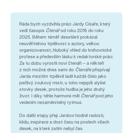
Ráda bych vyzdvihla práci Jardy Císaře, který
vedl časopis
Čtenář
od roku 2016 do roku
2025. Během téměř desetiletí prokázal
neuvěřitelnou trpělivost s autory, velkou
organizovanost, hluboký vhled do knihovnické
profese a především lásku k redaktorské práci.
Za tu dobu vyrostli noví čtenáři – a někteří
z nich možná dnes sami do
Čtenáře
přispívají.
Jarda mezitím trpělivě ladil každé číslo jako
pečlivý zvukový mistr, u toho nejspíš slyšel
stovky desek, protože hudba je jeho druhý
život. I díky téhle harmonii měl
Čtenář
pod jeho
vedením nezaměnitelný rytmus.
Do další etapy přeji Jardovi hodně radosti,
klidu, inspirace a dost času na poslech všech
desek, na které zatím nebyl čas.