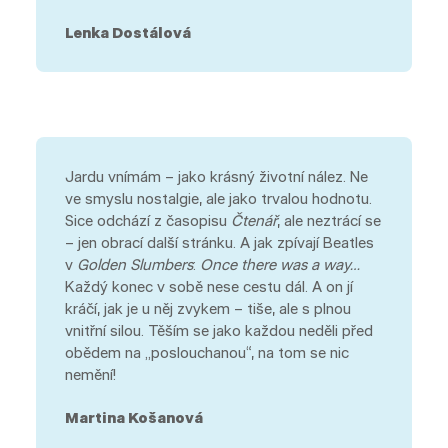
Lenka Dostálová
Jardu vnímám – jako krásný životní nález. Ne
ve smyslu nostalgie, ale jako trvalou hodnotu.
Sice odchází z časopisu
Čtenář
, ale neztrácí se
– jen obrací další stránku. A jak zpívají Beatles
v
Golden Slumbers
:
Once there was a way…
Každý konec v sobě nese cestu dál. A on jí
kráčí, jak je u něj zvykem – tiše, ale s plnou
vnitřní silou. Těším se jako každou neděli před
obědem na „poslouchanou“, na tom se nic
nemění!
Martina Košanová