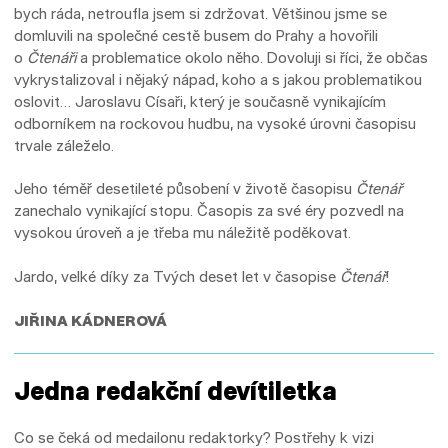
bych ráda, netroufla jsem si zdržovat. Většinou jsme se
domluvili na společné cestě busem do Prahy a hovořili
o
Čtenáři
a problematice okolo něho. Dovoluji si říci, že občas
vykrystalizoval i nějaký nápad, koho a s jakou problematikou
oslovit… Jaroslavu Císaři, který je současně vynikajícím
odborníkem na rockovou hudbu, na vysoké úrovni časopisu
trvale záleželo.
Jeho téměř desetileté působení v životě časopisu
Čtenář
zanechalo vynikající stopu. Časopis za své éry pozvedl na
vysokou úroveň a je třeba mu náležitě poděkovat.
Jardo, velké díky za Tvých deset let v časopise
Čtenář
!
JIŘINA KÁDNEROVÁ
Jedna redakční devítiletka
Co se čeká od medailonu redaktorky? Postřehy k vizi