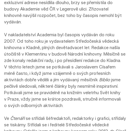
exkluzivní adrese nesídlila dlouho, brzy se přemístila do
budovy Akademie věd ČR v Legerově ulici. Zřizovatel
knihovně navýšil rozpočet, bez toho by časopis nemohl být
vydáván.
V nakladatelství Academia byl časopis vydáván do roku
2007. Od toho roku je vydavatelem Středočeská vědecká
knihovna v Kladně, plných devětadvacet let. Redakce našla
útočiště v Klementinu v budově Národní knihovny. Měsíčně se
zde konaly redakční rady, i po přesídlení redakce do Kladna.
V těchto letech jsme se potkávali s Jaroslavem Císařem
méně často, i když jsme vzájemně o svých profesních
aktivitách dobře věděli a jím vydávaný měsíčník
Biblio
jsme
pečlivě sledovali, některé články byly nesmírně inspirativní.
Potkávali jsme se pravidelně na knižním veletrhu Svět knihy
v Praze, vždy jsme se krátce pozdravili, stručně informovali
o svých odborných aktivitách.
Ve
Čtenáři
se střídali šéfredaktoři, redaktorky i grafici, střídaly
se tiskárny. Střídali se i ředitelé Středočeské vědecké