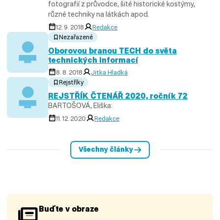
fotografií z průvodce, šité historické kostýmy,
různé techniky na látkách apod.
12. 9. 2018
Redakce
Nezařazené
Oborovou branou TECH do světa
technických informací
8. 8. 2018
Jitka Hladká
Rejstříky
REJSTŘÍK ČTENÁŘ 2020, ročník 72
BARTOŠOVÁ, Eliška:
11. 12. 2020
Redakce
Všechny články
Buďte v obraze