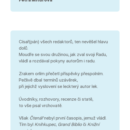
Císař(pán) všech redaktorů, ten nevěšel hlavu
dolů.
Moudře se svou družinou, jak zval svoji Radu,
vládl a rozdával pokyny autorům i radu.
Zrakem orlím přečetl příspěvky přespolním.
Pečlivě dbal termínů uzávěrek,
při jejichž vyslovení se leckterý autor lek.
Úvodníky, rozhovory, recenze či statě,
to vše psal vrchovatě.
Však
Čtenář
nebyl první časopis, jemuž vládl.
Tím byl
Knihkupec
,
Grand Biblio
či
Knižní