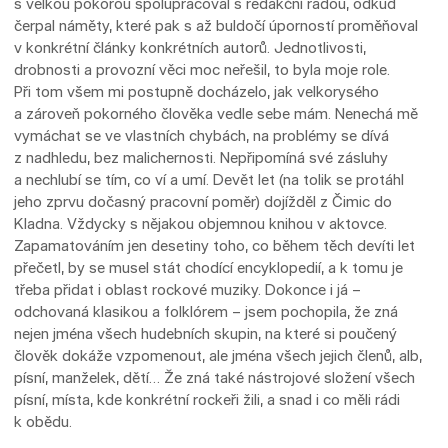
s velkou pokorou spolupracoval s redakční radou, odkud
čerpal náměty, které pak s až buldočí úporností proměňoval
v konkrétní články konkrétních autorů. Jednotlivosti,
drobnosti a provozní věci moc neřešil, to byla moje role.
Při tom všem mi postupně docházelo, jak velkorysého
a zároveň pokorného člověka vedle sebe mám. Nenechá mě
vymáchat se ve vlastních chybách, na problémy se dívá
z nadhledu, bez malichernosti. Nepřipomíná své zásluhy
a nechlubí se tím, co ví a umí. Devět let (na tolik se protáhl
jeho zprvu dočasný pracovní poměr) dojížděl z Čimic do
Kladna. Vždycky s nějakou objemnou knihou v aktovce.
Zapamatováním jen desetiny toho, co během těch devíti let
přečetl, by se musel stát chodící encyklopedií, a k tomu je
třeba přidat i oblast rockové muziky. Dokonce i já –
odchovaná klasikou a folklórem – jsem pochopila, že zná
nejen jména všech hudebních skupin, na které si poučený
člověk dokáže vzpomenout, ale jména všech jejich členů, alb,
písní, manželek, dětí… Že zná také nástrojové složení všech
písní, místa, kde konkrétní rockeři žili, a snad i co měli rádi
k obědu.