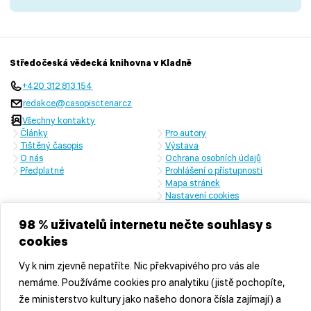
Středočeská vědecká knihovna v Kladně
+420 312 813 154
redakce@casopisctenar.cz
Všechny kontakty
Články
Pro autory
Tištěný časopis
Výstava
O nás
Ochrana osobních údajů
Předplatné
Prohlášení o přístupnosti
Mapa stránek
Nastavení cookies
Časopis vychází s laskavou finanční podporou Ministerstva kultury
České republiky a Středočeského kraje
98 % uživatelů internetu nečte souhlasy s
cookies
Vy k nim zjevně nepatříte. Nic překvapivého pro vás ale
nemáme. Používáme cookies pro analytiku (jistě pochopíte,
že ministerstvo kultury jako našeho donora čísla zajímají) a