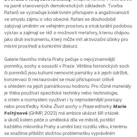
na jasně stanovených demokratických základech. Tvorba
Rafanů se vyznačuje kolektivním přístupem a angažovaností
ve smyslu zájmu o věci obecné. Rafani se dlouhodobě
zabývají uměním ve veřejném prostoru a strukturální podobou
výstav a zajímají se též o možnosti metafory, kterou chápou
jako druh instrumentu, který může mít aktivizační účinky pro
místní prostředí a konkrétní diskurz.
Galerie hlavního města Prahy pečuje o nejvýznamnější
pomníky, sochy a sousoší v Praze. Většina historických soch
či pomníků jsou kulturní nemovité památky a k jejich údržbě,
konzervaci či restaurování se musí přistupovat citlivě
s ohledem na jejich památkovou hodnotu. Pro různé materiály
je třeba používat specifické techniky nebo technologie,
s citem a rozmyslem využívat i ty nejmodernější postupy
nebo prostředky. Kniha
Život sochy v Praze
editorky
Marie
Foltýnové
(GHMP, 2023) má ambice ukázat šíři otázek
a úkolů kolem péče o umělecká díla ve městě, potěšit
každého milovníka Prahy a umění bez rozdílu věku, kterému
se snažíme přiblížit složitou problematiku vyprávěním