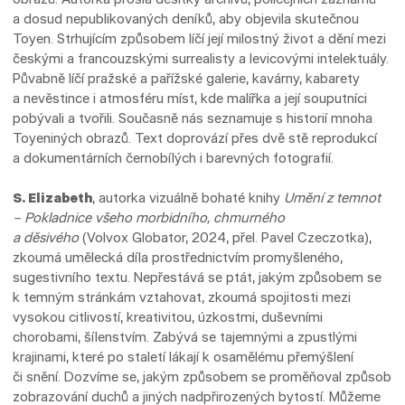
a dosud nepublikovaných deníků, aby objevila skutečnou
Toyen. Strhujícím způsobem líčí její milostný život a dění mezi
českými a francouzskými surrealisty a levicovými intelektuály.
Půvabně líčí pražské a pařížské galerie, kavárny, kabarety
a nevěstince i atmosféru míst, kde malířka a její souputníci
pobývali a tvořili. Současně nás seznamuje s historií mnoha
Toyeniných obrazů. Text doprovází přes dvě stě reprodukcí
a dokumentárních černobílých i barevných fotografií.
S. Elizabeth
, autorka vizuálně bohaté knihy
Umění z temnot
– Pokladnice všeho morbidního, chmurného
a děsivého
(Volvox Globator, 2024, přel. Pavel Czeczotka),
zkoumá umělecká díla prostřednictvím promyšleného,
sugestivního textu. Nepřestává se ptát, jakým způsobem se
k temným stránkám vztahovat, zkoumá spojitosti mezi
vysokou citlivostí, kreativitou, úzkostmi, duševními
chorobami, šílenstvím. Zabývá se tajemnými a zpustlými
krajinami, které po staletí lákají k osamělému přemýšlení
či snění. Dozvíme se, jakým způsobem se proměňoval způsob
zobrazování duchů a jiných nadpřirozených bytostí. Můžeme