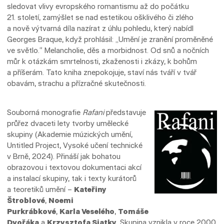
sledovat vlivy evropského romantismu až do počátku
21. století, zamýšlet se nad estetikou ošklivého či zlého
a nově výtvarná díla nazírat z úhlu pohledu, který nabídl
Georges Braque, když prohlásil: „Umění je zranění proměněné
ve světlo.“ Melancholie, děs a morbidnost. Od snů a nočních
můr k otázkám smrtelnosti, zkaženosti i zkázy, k bohům
a příšerám. Tato kniha znepokojuje, staví nás tváří v tvář
obavám, strachu a přízračné skutečnosti.
Souborná monografie
Rafani
představuje
průřez dvaceti lety tvorby umělecké
skupiny (Akademie múzických umění,
Untitled Project, Vysoké učení technické
v Brně, 2024). Přináší jak bohatou
obrazovou i textovou dokumentaci akcí
a instalací skupiny, tak i texty kurátorů
a teoretiků umění –
Kateřiny
Štroblové
,
Noemi
Purkrábkové
,
Karla Veselého
,
Tomáše
Dvořáka
a
Krzysztofa Siatky
. Skupina vznikla v roce 2000