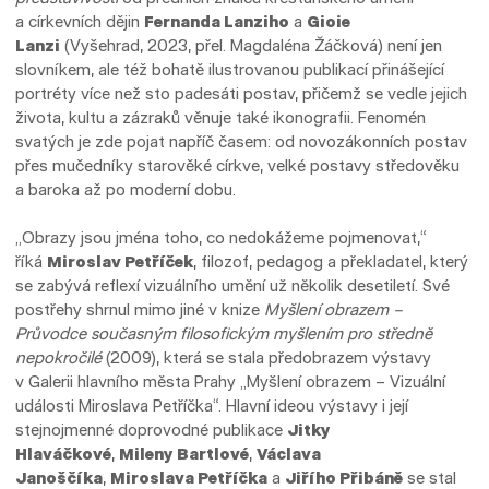
a církevních dějin
Fernanda Lanziho
a
Gioie
Lanzi
(Vyšehrad, 2023, přel. Magdaléna Žáčková) není jen
slovníkem, ale též bohatě ilustrovanou publikací přinášející
portréty více než sto padesáti postav, přičemž se vedle jejich
života, kultu a zázraků věnuje také ikonografii. Fenomén
svatých je zde pojat napříč časem: od novozákonních postav
přes mučedníky starověké církve, velké postavy středověku
a baroka až po moderní dobu.
„Obrazy jsou jména toho, co nedokážeme pojmenovat,“
říká
Miroslav Petříček
, filozof, pedagog a překladatel, který
se zabývá reflexí vizuálního umění už několik desetiletí. Své
postřehy shrnul mimo jiné v knize
Myšlení obrazem –
Průvodce současným filosofickým myšlením pro středně
nepokročilé
(2009), která se stala předobrazem výstavy
v Galerii hlavního města Prahy „Myšlení obrazem – Vizuální
události Miroslava Petříčka“. Hlavní ideou výstavy i její
stejnojmenné doprovodné publikace
Jitky
Hlaváčkové
,
Mileny Bartlové
,
Václava
Janoščíka
,
Miroslava Petříčka
a
Jiřího Přibáně
se stal