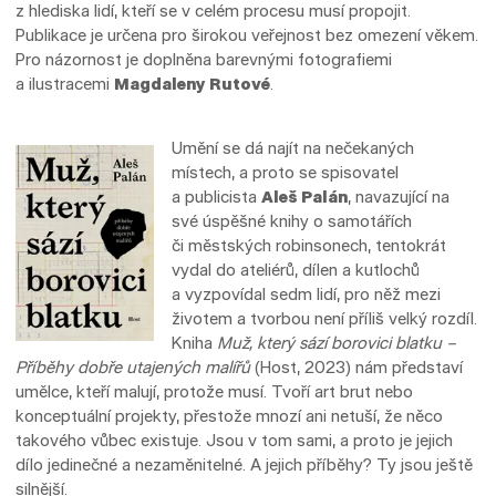
z hlediska lidí, kteří se v celém procesu musí propojit.
Publikace je určena pro širokou veřejnost bez omezení věkem.
Pro názornost je doplněna barevnými fotografiemi
a ilustracemi
Magdaleny Rutové
.
Umění se dá najít na nečekaných
místech, a proto se spisovatel
a publicista
Aleš Palán
, navazující na
své úspěšné knihy o samotářích
či městských robinsonech, tentokrát
vydal do ateliérů, dílen a kutlochů
a vyzpovídal sedm lidí, pro něž mezi
životem a tvorbou není příliš velký rozdíl.
Kniha
Muž, který sází borovici blatku –
Příběhy dobře utajených malířů
(Host, 2023) nám představí
umělce, kteří malují, protože musí. Tvoří art brut nebo
konceptuální projekty, přestože mnozí ani netuší, že něco
takového vůbec existuje. Jsou v tom sami, a proto je jejich
dílo jedinečné a nezaměnitelné. A jejich příběhy? Ty jsou ještě
silnější.