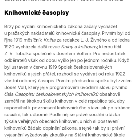
Knihovnické časopisy
Brzy po vydání knihovnického zákona začaly vycházet
u pražských nakladatelů knihovnické časopisy. Prvním byl od
října 1919 měsíčník
Kniha
za redakce L. J. Živného a od ledna
1920 vycházela další revue
Knihy a knihovny,
kterou řídil
Z. V. Tobolka společně s Josefem Volfem. Pro nedostatek
odběratelů však od obou vyšlo jen po jednom ročníku. Když
byl ustaven v červnu 1919 Spolek československých
knihovníků a jejich přátel, rozhodl se vydávat od roku 1922
vlastní odborný časopis. Prvním předsedou spolku byl zvolen
Josef Volf, který jej v programovém úvodním slovu prvního
čísla
Časopisu československých knihovníků
obsahově
zaměřil na širokou škálu knihoven v celé republice tak, aby
napomáhal k povznesení knihovnického stavu jak po stránce
sociální, tak odborné. Podle něj se právě sociální otázka
týkala veřejných obecních knihoven, u nich si postavení
knihovníků žádalo doplnění zákona, stejně tak by si právní
vyjasnění vyžadovaly zkoušky na Státní knihovnické škole