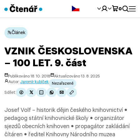
Čeština‎
0
Článek
VZNIK ČESKOSLOVENSKA
– 100 LET. 9. část
Publikováno 18. 10. 2018
Aktualizováno 13. 8. 2025
Autor:
Jaromír kubíček
Nezařazené
Sdílet:
Josef Volf – historik dějin českého knihovnictví •
pedagog státní knihovnické školy • organizátor
sjezdů obecních knihoven • propagátor zakládání
čítáren • ředitel Knihovny Národního muzea