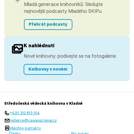
Mladá generace knihovníků. Sledujte
nejnovější podcasty Mladého SKIPu.
Přehrát podcasty
K nahlédnutí
Nové knihovny: podívejte se na fotogalerie.
Knihovny v novém
Středočeská vědecká knihovna v Kladně
+420 312 813 154
redakce@casopisctenar.cz
Všechny kontakty
Články
Pro autory