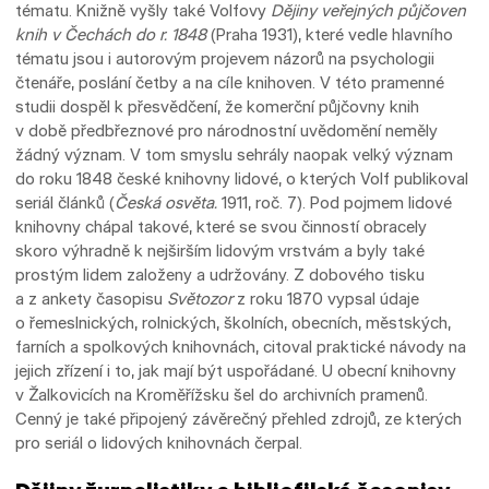
tématu. Knižně vyšly také Volfovy
Dějiny veřejných půjčoven
knih v Čechách do r. 1848
(Praha 1931), které vedle hlavního
tématu jsou i autorovým projevem názorů na psychologii
čtenáře, poslání četby a na cíle knihoven. V této pramenné
studii dospěl k přesvědčení, že komerční půjčovny knih
v době předbřeznové pro národnostní uvědomění neměly
žádný význam. V tom smyslu sehrály naopak velký význam
do roku 1848 české knihovny lidové, o kterých Volf publikoval
seriál článků (
Česká osvěta.
1911, roč. 7). Pod pojmem lidové
knihovny chápal takové, které se svou činností obracely
skoro výhradně k nejširším lidovým vrstvám a byly také
prostým lidem založeny a udržovány. Z dobového tisku
a z ankety časopisu
Světozor
z roku 1870 vypsal údaje
o řemeslnických, rolnických, školních, obecních, městských,
farních a spolkových knihovnách, citoval praktické návody na
jejich zřízení i to, jak mají být uspořádané. U obecní knihovny
v Žalkovicích na Kroměřížsku šel do archivních pramenů.
Cenný je také připojený závěrečný přehled zdrojů, ze kterých
pro seriál o lidových knihovnách čerpal.