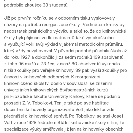
podrobilo zkoušce 38 studentů.
Již po prvním ročníku se v odborném tisku vyslovovaly
názory na potřebu reorganizace školy. Předmětem kritiky byl
nedostatek praktického výcviku a také to, že do knihovnické
školy byli přijímáni vedle maturantů také vysokoškoláci
a vyučující volili svůj výklad v jakémsi metodickém průměru,
který vždy nevyhovoval. V původní podobě působila škola až
do roku 1927 a dokončilo ji za sedm ročníků 169 absolventů,
z toho 96 mužů a 73 žen, z nichž 80 absolventů vykonalo
nižší zkoušky pro veřejné knihovny, 89 pak vyšší zkoušky pro
činnost v knihovnách odborných. K reorganizaci
knihovnického školství došlo v souvislosti se zřízením
univerzitních knihovnických čtyřsemestrálních kurzů
při Filozofické fakultě Univerzity Karlovy, které se podařilo
prosadit Z. V. Tobolkovi. Ten je také po své habilitaci
docentem knihovědy organizoval a Volf jako lektor zde
přednášel o knihovnické správě. Po Tobolkovi se stal Josef
Volf v roce 1928 ředitelem Státní knihovnické školy s tím, že
specializace výuky směřovala již jen na knihovníky obecních