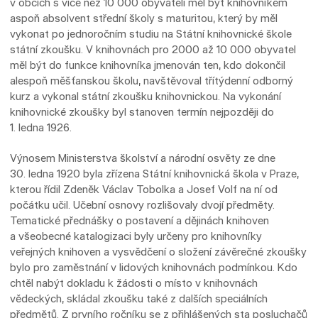
v obcích s více než 10 000 obyvateli měl být knihovníkem
aspoň absolvent střední školy s maturitou, který by měl
vykonat po jednoročním studiu na Státní knihovnické škole
státní zkoušku. V knihovnách pro 2000 až 10 000 obyvatel
měl být do funkce knihovníka jmenován ten, kdo dokončil
alespoň měšťanskou školu, navštěvoval třítýdenní odborný
kurz a vykonal státní zkoušku knihovnickou. Na vykonání
knihovnické zkoušky byl stanoven termín nejpozději do
1. ledna 1926.
Výnosem Ministerstva školství a národní osvěty ze dne
30. ledna 1920 byla zřízena Státní knihovnická škola v Praze,
kterou řídil Zdeněk Václav Tobolka a Josef Volf na ní od
počátku učil. Učební osnovy rozlišovaly dvojí předměty.
Tematické přednášky o postavení a dějinách knihoven
a všeobecné katalogizaci byly určeny pro knihovníky
veřejných knihoven a vysvědčení o složení závěrečné zkoušky
bylo pro zaměstnání v lidových knihovnách podmínkou. Kdo
chtěl nabýt dokladu k žádosti o místo v knihovnách
vědeckých, skládal zkoušku také z dalších speciálních
předmětů. Z prvního ročníku se z přihlášených sta posluchačů