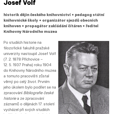
Josef Volf
historik dějin českého knihovnictví • pedagog státní
knihovnické školy • organizátor sjezdů obecních
knihoven • propagátor zakládání čítáren • ředitel
Knihovny Národního muzea
Po studiích historie na
filozofické fakultě pražské
univerzity nastoupil Josef Volf
(7. 2. 1878 Příchovice –
12. 5. 1937 Praha) roku 1904
do Knihovny Národního muzea
a tomuto pracovišti zůstal
věrný po celý život. Prvním
jeho úkolem bylo podílet se na
zpracování
Bibliografie české
historie
a ze zpracování
záznamů o dějinách 17. století
vycházel při svých studiích