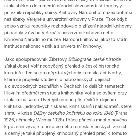
stala sbírkou dokumentů národní slovesnosti. V tom byly
při vzniku republiky sbírky Knihovny Národního muzea bohatší
než sbírky Veřejné a univerzitní knihovny v Praze. Také když
se po vzniku republiky rozhodovalo o zřízení národní knihovny,
připadaly v úvahu Veřejná a univerzitní knihovna nebo
Knihovna Národního muzea. Národní knihovna jakožto státní
instituce nakonec vznikla z univerzitní knihovny.
Jako spolupracovník Zíbrtovy
Bibliografie české historie
získal Josef Volf neobyčejný přehled o české historické
literatuře. Ten se pro něj stal východiskem vlastní tvorby,
která se projevila studiemi o náboženských dějinách
a o svobodných zednářích v Čechách i o dalších tématech.
Hlavním předmětem studia knihovníka Volfa se ovšem brzy
stala kniha sama. Uveřejnil mnoho příspěvků k dějinám
knihtisku, jednotlivých tiskáren, knihtiskařů i nakladatelů, které
shrnul v knize
Dějiny českého knihtisku do roku 1848
(Praha
1926, německy Weimar 1928). Práce přinesla mnoho nového
k poznání vývoje tohoto černého řemesla v českých zemích
a cenný je také připojený knihopisný přehled prací k tomuto