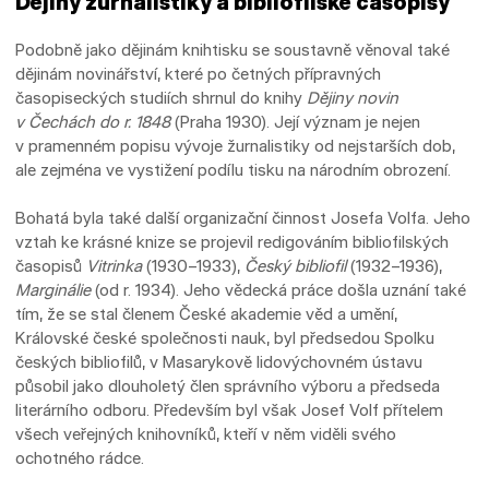
Dějiny žurnalistiky a bibliofilské časopisy
Podobně jako dějinám knihtisku se soustavně věnoval také
dějinám novinářství, které po četných přípravných
časopiseckých studiích shrnul do knihy
Dějiny novin
v Čechách do r. 1848
(Praha 1930). Její význam je nejen
v pramenném popisu vývoje žurnalistiky od nejstarších dob,
ale zejména ve vystižení podílu tisku na národním obrození.
Bohatá byla také další organizační činnost Josefa Volfa. Jeho
vztah ke krásné knize se projevil redigováním bibliofilských
časopisů
Vitrinka
(1930–1933),
Český bibliofil
(1932–1936),
Marginálie
(od r. 1934). Jeho vědecká práce došla uznání také
tím, že se stal členem České akademie věd a umění,
Královské české společnosti nauk, byl předsedou Spolku
českých bibliofilů, v Masarykově lidovýchovném ústavu
působil jako dlouholetý člen správního výboru a předseda
literárního odboru. Především byl však Josef Volf přítelem
všech veřejných knihovníků, kteří v něm viděli svého
ochotného rádce.