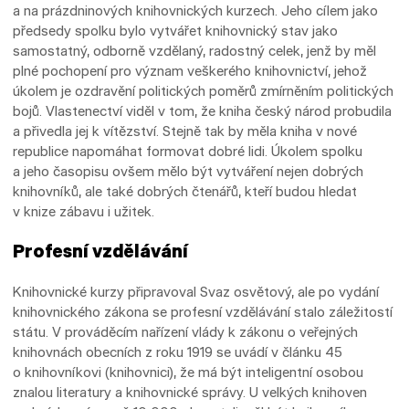
a na prázdninových knihovnických kurzech. Jeho cílem jako
předsedy spolku bylo vytvářet knihovnický stav jako
samostatný, odborně vzdělaný, radostný celek, jenž by měl
plné pochopení pro význam veškerého knihovnictví, jehož
úkolem je ozdravění politických poměrů zmírněním politických
bojů. Vlastenectví viděl v tom, že kniha český národ probudila
a přivedla jej k vítězství. Stejně tak by měla kniha v nové
republice napomáhat formovat dobré lidi. Úkolem spolku
a jeho časopisu ovšem mělo být vytváření nejen dobrých
knihovníků, ale také dobrých čtenářů, kteří budou hledat
v knize zábavu i užitek.
Profesní vzdělávání
Knihovnické kurzy připravoval Svaz osvětový, ale po vydání
knihovnického zákona se profesní vzdělávání stalo záležitostí
státu. V prováděcím nařízení vlády k zákonu o veřejných
knihovnách obecních z roku 1919 se uvádí v článku 45
o knihovníkovi (knihovnici), že má být inteligentní osobou
znalou literatury a knihovnické správy. U velkých knihoven