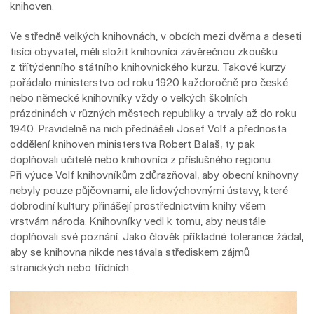
knihoven.
Ve středně velkých knihovnách, v obcích mezi dvěma a deseti
tisíci obyvatel, měli složit knihovníci závěrečnou zkoušku
z třítýdenního státního knihovnického kurzu. Takové kurzy
pořádalo ministerstvo od roku 1920 každoročně pro české
nebo německé knihovníky vždy o velkých školních
prázdninách v různých městech republiky a trvaly až do roku
1940. Pravidelně na nich přednášeli Josef Volf a přednosta
oddělení knihoven ministerstva Robert Balaš, ty pak
doplňovali učitelé nebo knihovníci z příslušného regionu.
Při výuce Volf knihovníkům zdůrazňoval, aby obecní knihovny
nebyly pouze půjčovnami, ale lidovýchovnými ústavy, které
dobrodiní kultury přinášejí prostřednictvím knihy všem
vrstvám národa. Knihovníky vedl k tomu, aby neustále
doplňovali své poznání. Jako člověk příkladné tolerance žádal,
aby se knihovna nikde nestávala střediskem zájmů
stranických nebo třídních.