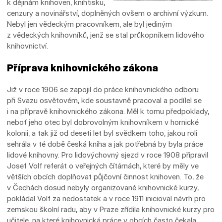
k dějinám knihoven, knihtisku,
cenzury a novinářství, doplněných ovšem o archivní výzkum.
Nebyl jen vědeckým pracovníkem, ale byl jediným
z vědeckých knihovníků, jenž se stal průkopníkem lidového
knihovnictví.
Příprava knihovnického zákona
Již v roce 1906 se zapojil do práce knihovnického odboru
při Svazu osvětovém, kde soustavně pracoval a podílel se
i na přípravě knihovnického zákona. Měl k tomu předpoklady,
neboť jeho otec byl dobrovolným knihovníkem v hornické
kolonii, a tak již od deseti let byl svědkem toho, jakou roli
sehrála v té době česká kniha a jak potřebná by byla práce
lidové knihovny. Pro lidovýchovný sjezd v roce 1908 připravil
Josef Volf referát o veřejných čítárnách, které by měly ve
větších obcích doplňovat půjčovní činnost knihoven. To, že
v Čechách dosud nebyly organizované knihovnické kurzy,
pokládal Volf za nedostatek a v roce 1911 inicioval návrh pro
zemskou školní radu, aby v Praze zřídila knihovnické kurzy pro
učitele, na které knihovnická práce v obcích často čekala.