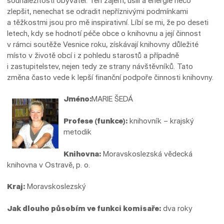
sounáležitosti obyvatel. Ten zájem, úsilí a energie něco
zlepšit, nenechat se odradit nepříznivými podmínkami
a těžkostmi jsou pro mě inspirativní. Líbí se mi, že po deseti
letech, kdy se hodnotí péče obce o knihovnu a její činnost
v rámci soutěže Vesnice roku, získávají knihovny důležité
místo v životě obcí i z pohledu starostů a případně
i zastupitelstev, nejen tedy ze strany návštěvníků. Tato
změna často vede k lepší fi­nanč­ní podpoře činnosti knihovny.
Jméno:
MARIE ŠEDÁ
Profese (funkce):
knihovník – krajský
metodik
Knihovna:
Moravskoslezská vědecká
knihovna v Ostravě, p. o.
Kraj:
Moravskoslezský
Jak dlouho působím ve funkci komisaře:
dva roky