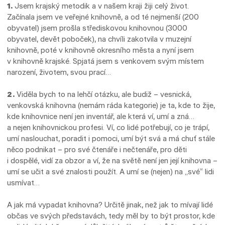
1.
Jsem krajský metodik a v našem kraji žiji celý život.
Začínala jsem ve veřejné knihovně, a od té nejmenší (200
obyvatel) jsem prošla střediskovou knihovnou (3000
obyvatel, devět poboček), na chvíli zakotvila v muzejní
knihovně, poté v knihov­ně okresního města a nyní jsem
v knihovně krajské. Spjatá jsem s venkovem svým místem
narození, životem, svou prací…
2.
Viděla bych to na lehčí otázku, ale budiž – vesnická,
venkovská knihovna (nemám ráda kategorie) je ta, kde to žije,
kde knihovnice není jen inventář, ale která ví, umí a zná…
a nejen knihovnickou profesi. Ví, co lidé potřebují, co je trápí,
umí naslouchat, poradit i pomoci, umí být svá a má chuť stále
něco podnikat – pro své čtenáře i nečtenáře, pro děti
i dospělé, vidí za obzor a ví, že na světě není jen její knihovna –
umí se učit a své znalosti použít. A umí se (nejen) na „své“ lidi
usmívat…
A jak má vypadat knihovna? Určitě jinak, než jak to mívají lidé
občas ve svých představách, tedy měl by to být prostor, kde