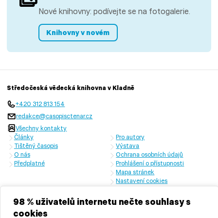
Nové knihovny: podívejte se na fotogalerie.
Knihovny v novém
Středočeská vědecká knihovna v Kladně
+420 312 813 154
redakce@casopisctenar.cz
Všechny kontakty
Články
Pro autory
Tištěný časopis
Výstava
O nás
Ochrana osobních údajů
Předplatné
Prohlášení o přístupnosti
Mapa stránek
Nastavení cookies
Časopis vychází s laskavou finanční podporou Ministerstva kultury
České republiky a Středočeského kraje
98 % uživatelů internetu nečte souhlasy s
cookies