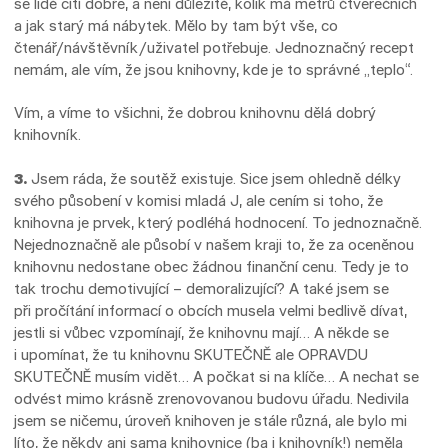
se lidé cítí dobře, a není důležité, kolik má metrů čtverečních
a jak starý má nábytek. Mělo by tam být vše, co
čtenář/návštěvník/uživatel potřebuje. Jednoznačný recept
nemám, ale vím, že jsou knihovny, kde je to správ­né „teplo“.
Vím, a víme to všichni, že dobrou knihovnu dělá dobrý
knihovník.
3.
Jsem ráda, že soutěž existuje. Sice jsem ohled­ně délky
svého působení v komisi mladá J, ale cením si toho, že
knihovna je prvek, který podléhá hodnocení. To jednoznačně.
Nejednoznačně ale působí v našem kraji to, že za oceněnou
knihovnu nedostane obec žádnou finanční cenu. Tedy je to
tak trochu demotivující – demoralizující? A také jsem se
při pročítání informací o obcích musela velmi bedlivě dívat,
jestli si vůbec vzpomínají, že knihovnu mají… A někde se
i upomínat, že tu knihovnu SKUTEČNĚ ale OPRAVDU
SKUTEČNĚ musím vidět… A počkat si na klíče… A nechat se
odvést mimo krásně zrenovovanou budovu úřadu. Nedivila
jsem se ničemu, úroveň knihoven je stále různá, ale bylo mi
líto, že někdy ani sama knihovnice (ba i knihovník!) neměla