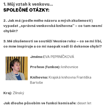
1. Můj vztah k venkovu…
SPOLEČNÉ OTÁZKY:
2. Jak má (podle mého názoru a mých zkušeností)
vypadat „správná venkovská knihovna“ – co tam nesmí
chybět?
3. Mé zkušenosti se soutěží Vesnice roku – co se mi líbí,
co mne inspiruje a co mi naopak vadí či dokonce chybí?
Jméno:
EVA PEPRNÍČKOVÁ
Profese (funkce):
knihovnice
Knihovna:
Krajská knihovna Františka
Bartoše
Kraj:
Zlínský
Jak dlouho působím ve funk­ci komisaře:
deset let