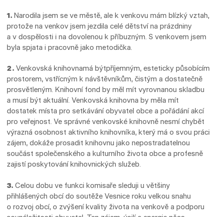
1.
Narodila jsem se ve městě, ale k venkovu mám blízký vztah,
protože na venkov jsem jezdila celé dětství na prázdniny
a v dospělosti i na dovolenou k příbuzným. S venkovem jsem
byla spjata i pracovně jako metodička.
2.
Venkovská knihovnamá býtpříjemným, esteticky působícím
prostorem, vstřícným k návštěvníkům, čistým a dostatečně
prosvětleným. Knihovní fond by měl mít vyrovnanou skladbu
a musí být aktuální. Venkovská knihovna by měla mít
dostatek místa pro setkávání obyvatel obce a pořádání akcí
pro veřejnost. Ve správné venkovské knihovně nesmí chybět
výrazná osobnost aktivního knihovníka, který má o svou práci
zájem, dokáže prosadit knihovnu jako nepostradatelnou
součást společenského a kulturního života obce a profesně
zajistí poskytování knihovnických služeb.
3.
Celou dobu ve funkci komisaře sleduji u většiny
přihlášených obcí do soutěže Vesnice roku velkou snahu
o rozvoj obcí, o zvýšení kvality života na venkově a podporu