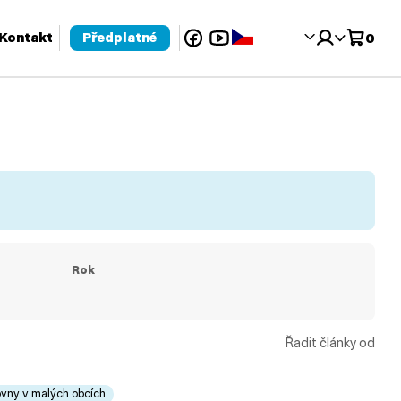
Facebook
YouTube
Čeština‎
Kontakt
Předplatné
0
 pro kontrolu a enter pro přechod na požadovanou stránku. Uživat
Rok
Řadit články od
ovny v malých obcích