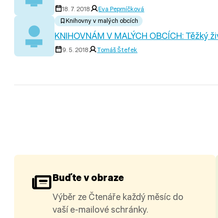
18. 7. 2018
Eva Peprníčková
Knihovny v malých obcích
KNIHOVNÁM V MALÝCH OBCÍCH: Těžký živ
9. 5. 2018
Tomáš Štefek
Buďte v obraze
Výběr ze Čtenáře každý měsíc do
vaší e-mailové schránky.