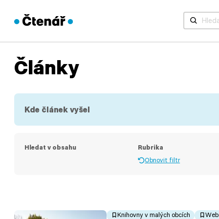
Když jsou 
Články
Kde článek vyšel
Hledat v obsahu
Rubrika
Obnovit filtr
Knihovny v malých obcích
Web