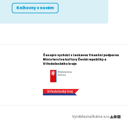
Knihovny v novém
Časopis vychází s laskavou finanční podporou
Ministerstva kultury České republiky a
Středočeského kraje
Vyrobila
značkárna s.r.o.