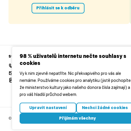
Přihlásit se k odběru
98 % uživatelů internetu nečte souhlasy s
Středočeská vědecká knihovna v Kladně
cookies
+420 312 813 154
redakce@casopisctenar.cz
Vy k nim zjevně nepatříte. Nic překvapivého pro vás ale
Všechny kontakty
nemáme. Používáme cookies pro analytiku (jistě pochopíte
že ministerstvo kultury jako našeho donora čísla zajímají) a
pro váš hladší průchod webem.
Upravit nastavení
Nechci žádné cookies
Přijímám všechny
© 2026 Středočeská vědecká knihovna v Kladně, příspěvková organizac