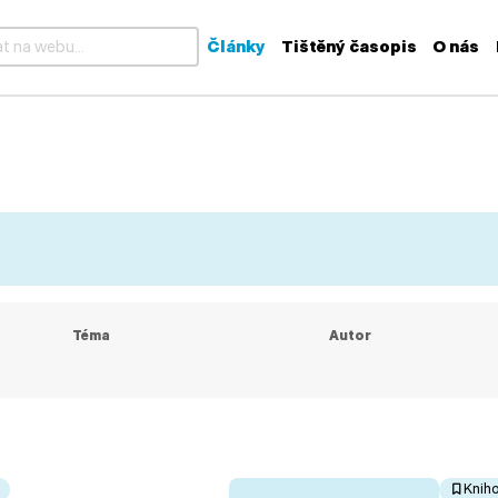
Články
Tištěný časopis
O nás
k dispozici výsledky z našeptávače, použijte šipky nahoru a dolů
Téma
Autor
Knih