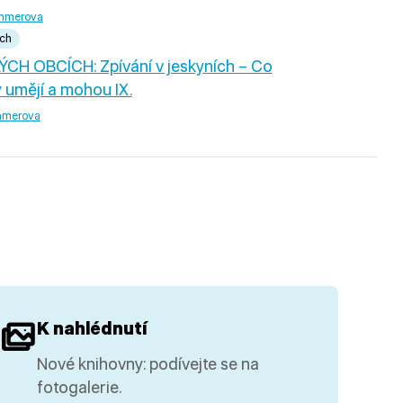
mmerova
ích
H OBCÍCH: Zpívání v jeskyních – Co
 umějí a mohou IX.
mmerova
K nahlédnutí
Nové knihovny: podívejte se na
fotogalerie.