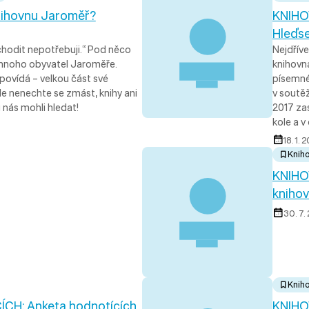
nihovnu Jaroměř?
KNIHO
Hleďs
chodit nepotřebuji.“ Pod něco
Nejdřív
mnoho obyvatel Jaroměře.
knihovn
apovídá – velkou část své
písemné
Ale nenechte se zmást, knihy ani
v soutěž
 nás mohli hledat!
2017 za
kole a v
18. 1. 
Knih
KNIHO
knihov
30. 7.
Knih
H: Anketa hodnotících
KNIHO