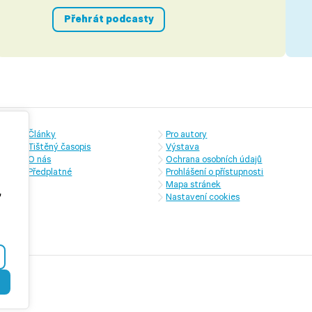
Přehrát podcasty
Články
Pro autory
Tištěný časopis
Výstava
O nás
Ochrana osobních údajů
Předplatné
Prohlášení o přístupnosti
Mapa stránek
,
Nastavení cookies
e