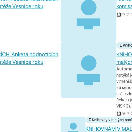
utěže Vesnice roku
komisa
27. 7.
Knih
H: Anketa hodnotících
KNIHO
utěže Vesnice roku
malýc
Automati
netýká j
v menšíc
za sebo
stále zl
čekají (
VISK 3).
25. 7.
Knihovny v malých obc
KNIHOVNÁM V MAL