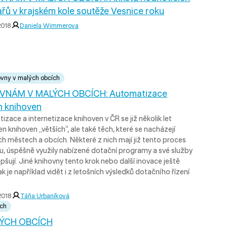
řů v krajském kole soutěže Vesnice roku
 2018
Daniela Wimmerova
ovny v malých obcích
VNÁM V MALÝCH OBCÍCH: Automatizace
h knihoven
zace a internetizace knihoven v ČR se již několik let
en knihoven „větších“, ale také těch, které se nacházejí
h městech a obcích. Některé z nich mají již tento proces
u, úspěšně využily nabízené dotační programy a své služby
epšují. Jiné knihovny tento krok nebo další inovace ještě
jak je například vidět i z letošních výsledků dotačního řízení
 2018
Táňa Urbaníková
ích
ÝCH OBCÍCH