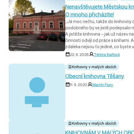
Nenavštěvujete Městskou k
O mnoho přicházíte!
„Já moc nečtu, takže do knihovny 
podobného by se jistě podepsalo 
A jistěže knihovna – jak už název n
činnosti odvíjí od práce s knihami. 
zdaleka nejsou to jediné, co byste u
22. 6. 2026
Tereza Karlová
Knihovny v malých obcích
Obecní knihovna Těšany
11. 9. 2020
Martin Fiury
Knihovny v malých obcích
KNIHOVNÁM V MALÝCH OBCÍC