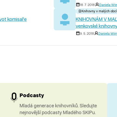
18. 7. 2018
Daniela Wi
Knihovny v malých obc
ot komisaře
KNIHOVNÁM V MALÝC
venkovské knihovny
9. 5. 2018
Daniela Wi
Podcasty
Mladá generace knihovníků. Sledujte
nejnovější podcasty Mladého SKIPu.