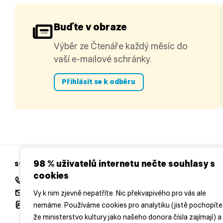
Buďte v obraze
Výběr ze Čtenáře každý měsíc do
vaší e-mailové schránky.
Přihlásit se k odběru
98 % uživatelů internetu nečte souhlasy s
Středočeská vědecká knihovna v Kladně
cookies
+420 312 813 154
redakce@casopisctenar.cz
Vy k nim zjevně nepatříte. Nic překvapivého pro vás ale
Všechny kontakty
nemáme. Používáme cookies pro analytiku (jistě pochopíte
že ministerstvo kultury jako našeho donora čísla zajímají) a