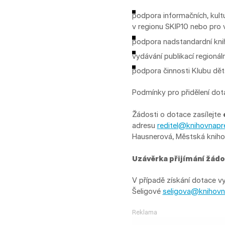
podpora informačních, kult
v regionu SKIP10 nebo pro v
podpora nadstandardní knih
vydávání publikací regionál
podpora činnosti Klubu dět
Podmínky pro přidělení dota
Žádosti o dotace zasílejte
adresu
reditel@knihovnapr
Hausnerová, Městská knihov
Uzávěrka přijímání žádos
V případě získání dotace v
Šeligové
seligova@knihovn
Reklama