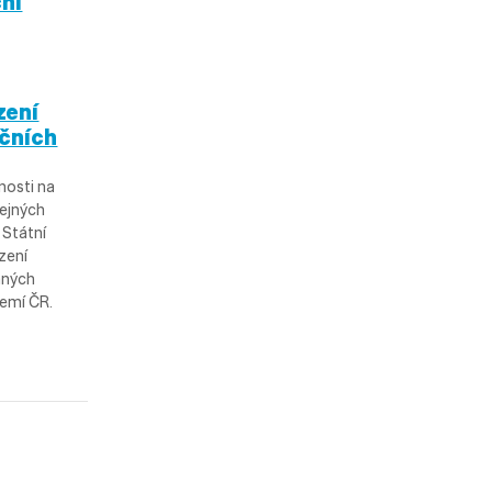
ční
zení
ačních
nosti na
řejných
 Státní
zení
aných
emí ČR.