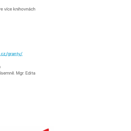
ve více knihovnách
.cz/granty/
a
ísemně. Mgr. Edita