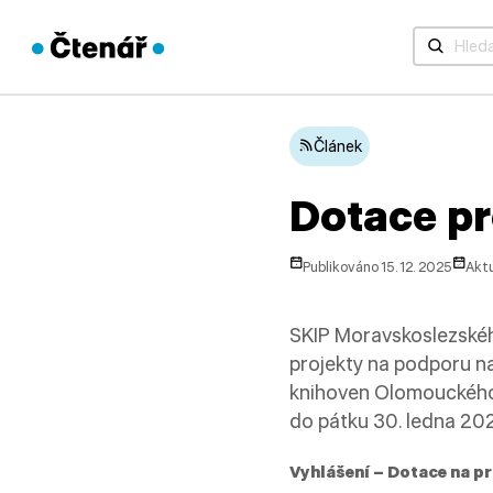
Když jsou 
Článek
Dotace pr
Publikováno 15. 12. 2025
Aktu
SKIP Moravskoslezskéh
projekty na podporu na
knihoven Olomouckého a
do pátku 30. ledna 20
Vyhlášení – Dotace na pr