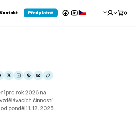
Facebook
YouTube
Čeština‎
Kontakt
Předplatné
0
 pro kontrolu a enter pro přechod na požadovanou stránku. Uživat
ní pro rok 2026 na
vzdělávacích činností
od pondělí 1. 12. 2025