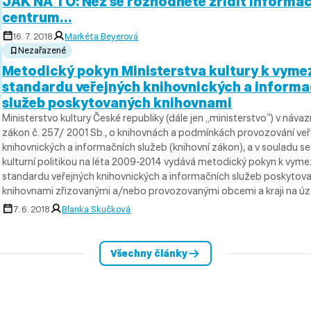
JAK NA TO: Než se rozhodnete zřídit informa
centrum…
16. 7. 2018
Markéta Beyerová
Nezařazené
Metodický pokyn Ministerstva kultury k vyme
standardu veřejných knihovnických a inform
služeb poskytovaných knihovnami
Ministerstvo kultury České republiky (dále jen „ministerstvo“) v návaz
zákon č. 257/ 2001 Sb., o knihovnách a podmínkách provozování ve
knihovnických a informačních služeb (knihovní zákon), a v souladu se
kulturní politikou na léta 2009-2014 vydává metodický pokyn k vyme
standardu veřejných knihovnických a informačních služeb poskytov
knihovnami zřizovanými a/nebo provozovanými obcemi a kraji na úz
7. 6. 2018
Blanka Skučková
Všechny články