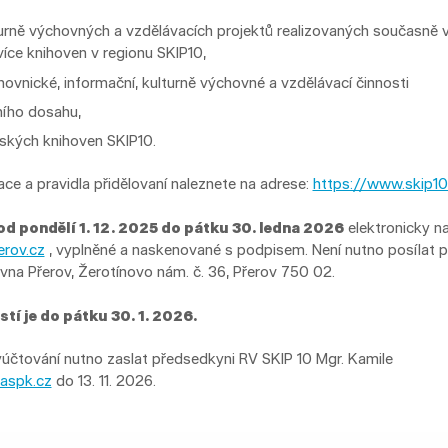
urně výchovných a vzdělávacích projektů realizovaných současně 
íce knihoven v regionu SKIP10,
ovnické, informační, kulturně výchovné a vzdělávací činnosti
ního dosahu,
ských knihoven SKIP10.
ce a pravidla přidělovaní naleznete na adrese:
https://www.skip10
od pondělí 1. 12. 2025 do pátku 30. ledna 2026
elektronicky n
erov.cz
, vyplněné a naskenované s podpisem. Není nutno posílat p
na Přerov, Žerotínovo nám. č. 36, Přerov 750 02.
tí je do pátku 30. 1. 2026.
yúčtování nutno zaslat předsedkyni RV SKIP 10 Mgr. Kamile
aspk.cz
do 13. 11. 2026.