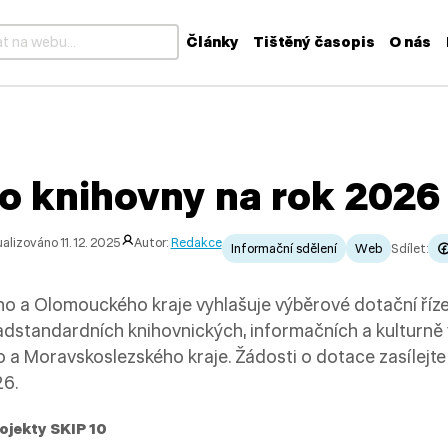
Články
Tištěný časopis
O nás
k dispozici výsledky z našeptávače, použijte šipky nahoru a dolů
o knihovny na rok 2026
alizováno 11. 12. 2025
Autor:
Redakce
Informační sdělení
Web
Sdílet:
o a Olomouckého kraje vyhlašuje výběrové dotační říze
dstandardních knihovnických, informačních a kulturně 
 Moravskoslezského kraje. Žádosti o dotace zasílejte 
26.
ojekty SKIP 10