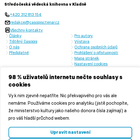
Středočeská vědecká knihovna v Kladně
+420 312 813 154
redakce@casopisctenar.cz
Všechny kontakty
Články
Pro autory
Tištěný časopis
Výstava
O nás
Ochrana osobních údajů
Předplatné
Prohlášení o přístupnosti
Mapa stránek
Nastavení cookies
Časopis vychází s laskavou finanční podporou Ministerstva kultury
České republiky a Středočeského kraje
98 % uživatelů internetu nečte souhlasy s
cookies
Vy k nim zjevně nepatříte. Nic překvapivého pro vás ale
nemáme. Používáme cookies pro analytiku (jistě pochopíte,
že ministerstvo kultury jako našeho donora čísla zajímají) a
pro váš hladší průchod webem.
© 2026 Středočeská vědecká knihovna v Kladně, příspěvková
Upravit nastavení
organizace