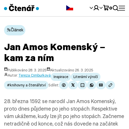
Čeština‎
0
Článek
Jan Amos Komenský –
kam za ním
Publikováno 28. 3. 2025
Aktualizováno 26. 3. 2025
Autor:
Tereza Cimburková
Inspirace
Literární výročí
#knihovny a čtenářství
Sdílet:
28. března 1592 se narodil Jan Amos Komenský,
proto dnes půjdeme po jeho stopách. Respektive
vám ukážeme, kudy lze jít po jeho stopách. Začneme
netradičně od konce, což nás dovede na začátek