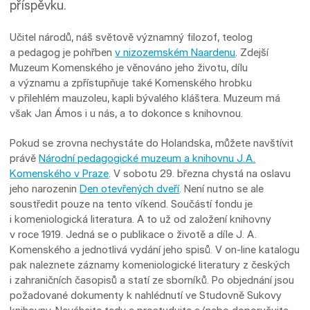
příspěvku.
Učitel národů, náš světově významný filozof, teolog
a pedagog je pohřben
v nizozemském Naardenu
. Zdejší
Muzeum Komenského je věnováno jeho životu, dílu
a významu a zpřístupňuje také Komenského hrobku
v přilehlém mauzoleu, kapli bývalého kláštera. Muzeum má
však Jan Ámos i u nás, a to dokonce s knihovnou.
Pokud se zrovna nechystáte do Holandska, můžete navštívit
právě
Národní pedagogické muzeum a knihovnu J.A.
Komenského v Praze
. V sobotu 29. března chystá na oslavu
jeho narozenin
Den otevřených dveří
. Není nutno se ale
soustředit pouze na tento víkend. Součástí fondu je
i komeniologická literatura. A to už od založení knihovny
v roce 1919. Jedná se o publikace o životě a díle J. A.
Komenského a jednotlivá vydání jeho spisů. V on-line katalogu
pak naleznete záznamy komeniologické literatury z českých
i zahraničních časopisů a statí ze sborníků. Po objednání jsou
požadované dokumenty k nahlédnutí ve Studovně Sukovy