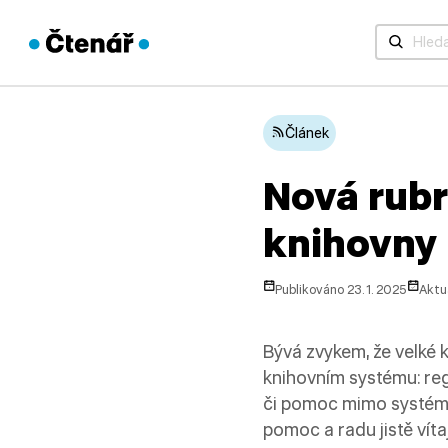
Když jsou 
Článek
Nová rubr
knihovny
Publikováno 23. 1. 2025
Aktua
Bývá zvykem, že velké
knihovním systému: regi
či pomoc mimo systém. A
pomoc a radu jistě vítají