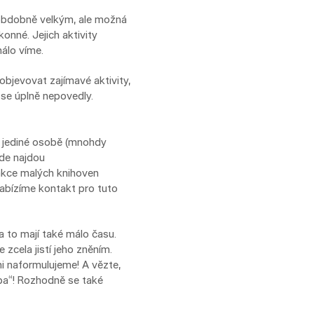
 obdobně velkým, ale možná
onné. Jejich aktivity
málo víme.
 objevovat zajímavé aktivity,
é se úplně nepovedly.
a jediné osobě (mnohdy
zde najdou
akce malých knihoven
 nabízíme kontakt pro tuto
a to mají také málo času.
 zcela jistí jeho zněním.
mi naformulujeme! A vězte,
mba“! Rozhodně se také