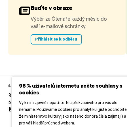
Buďte v obraze
Výběr ze Čtenáře každý měsíc do
vaší e-mailové schránky.
Přihlásit se k odběru
98 % uživatelů internetu nečte souhlasy s
Středočeská vědecká knihovna v Kladně
cookies
+420 312 813 154
redakce@casopisctenar.cz
Vy k nim zjevně nepatříte. Nic překvapivého pro vás ale
Všechny kontakty
nemáme. Používáme cookies pro analytiku (jistě pochopíte
že ministerstvo kultury jako našeho donora čísla zajímají) a
pro váš hladší průchod webem.