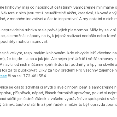
malé knihovny mají co nabídnout ostatním? Samozřejmě minimálně
které z nich jsou totiž neuvěřitelně akční, kreativní, šikovné a výk
lné, v mnohém inovativní a často inspirativní. A my ostatní o nich 
 nepravidelná rubrika stala právě jejich platformou. Měly by se v ní
ce, ale možná i nápady na ty, k jejichž realizaci nedošlo nebo kter
é podněty mohou inspirovat.
tejně velkým, resp. malým knihovnám, kde obvykle leží všechno n
 že to jde – a co a jak jde. Ale nejen jim! Určitě i větší knihovny 
A navíc: od nich můžeme zpětně dostat podněty a tipy na skvělé 
áci stojí za to publikovat. Díky za tipy předem! Pro všechny zájemce
rese
či na tel. 773 461 554.
vníci) se často zdráhají či stydí o své činnosti psát a samozřejmě n
zprávu, příspěvek, nápad, článek formálně upravíme, pokud si nejste
aci sdělit jen ústně, článek z vašeho vyprávění ve spolupráci s vá
hý článek, často stačí tři až pět řádek a může to být opravdu „bo