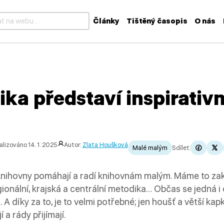
Články
Tištěný časopis
O nás
k dispozici výsledky z našeptávače, použijte šipky nahoru a dolů
ika představí inspirativ
lizováno 14. 1. 2025
Autor:
Zlata Houšková
Malé malým
Sdílet:
 knihovny pomáhají a radí knihovnám malým. Máme to za
onální, krajská a centrální metodika… Občas se jedná i 
 díky za to, je to velmi potřebné; jen houšť a větší kap
 a rády přijímají.