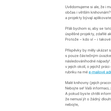
Uvědomujeme si ale, že i 
občas i větším knihovnám? Ně
a projekty bývají aplikovate
Přáli bychom si, aby se tato
úspěšné projekty, zdařilé ak
Protože – kdo ví – i takov
Příspěvky by měly ukázat s
s pouze částečným úvazkem),
následováníhodné nápady! 
v jejich okolí, o jejichž pr
rubriku na mé
e-mailové ad
Malé knihovny (jejich praco
Nebojte se! Vaši informaci, 
A pokud byste chtěli inform
že nemusí jít o žádný dlou
nebojte,