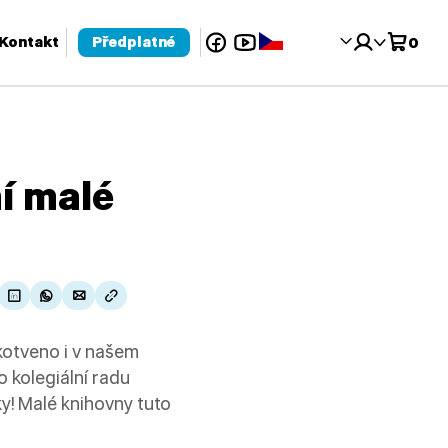
Facebook
YouTube
Čeština‎
Kontakt
Předplatné
0
 pro kontrolu a enter pro přechod na požadovanou stránku. Uživat
ní malé
kotveno i v našem
o kolegiální radu
ky! Malé knihovny tuto