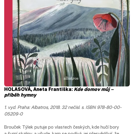
HOLASOVÁ, Aneta Františka:
Kde domov můj –
příběh hymny
1. vyd. Praha: Albatros, 2018. 32 nečísl. s. ISBN 978-80-00-
05209-0
Brouček Týlek putuje po vlastech českých, kde hučí bory
a šumí skaliny, a všude, kam se podívá, jej přesvědčují, že