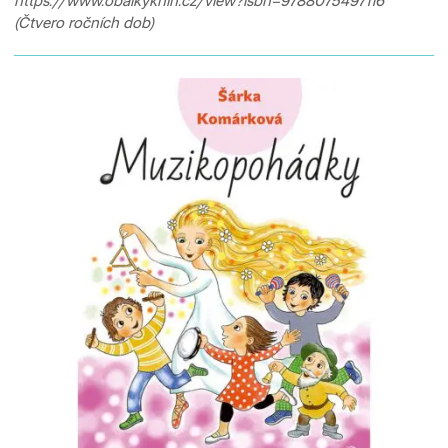
https://www.obalkyknih.cz/view?isbn=9788075497116
(Čtvero ročních dob)