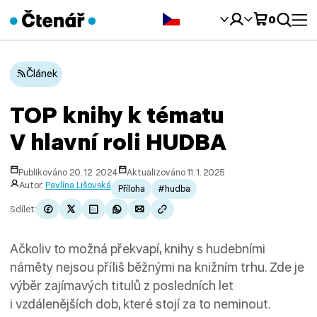
Čeština‎
0
Článek
TOP knihy k tématu
V hlavní roli HUDBA
Publikováno 20. 12. 2024
Aktualizováno 11. 1. 2025
Autor:
Pavlína Lišovská
Příloha
#hudba
Sdílet:
Ačkoliv to možná překvapí, knihy s hudebními
náměty nejsou příliš běžnými na knižním trhu. Zde je
výběr zajímavých titulů z posledních let
i vzdálenějších dob, které stojí za to neminout.