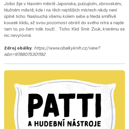
Jošio žije v hlavním městě Japonska, pulzujícím, obrovském,
hlučném městě, kde i na těch nejtišších místech nikdy není
úplně ticho. Naslouchá všemu kolem sebe a hledá smířlivě
kousek klidu, až svou pozornost obrátí do svého nitra a najde
tam to, po čem tolik touží… Ticho. Klid. Smír. Zvuk, kterému se
nic nevyrovná.
Zdroj obálky
:
https://www.obalkyknih.cz/view?
isbn=9788075301192