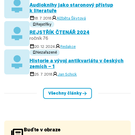
Audioknihy jako staronový přístup
k literatuře
18. 7. 2018
Alžběta Škytová
Rejstříky
REJSTŘÍK ČTENÁŘ 2024
ročník 76
20. 12. 2024
Redakce
Nezařazené
Historie a vývoj antikvariátu v českých
zemích – 1
25. 7. 2018
Jan Schick
Všechny články
Buďte v obraze