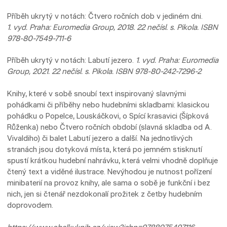
Příběh ukrytý v notách: Čtvero ročních dob v jediném dni.
1. vyd. Praha: Euromedia Group, 2018. 22 nečísl. s. Pikola. ISBN
978-80-7549-711-6
Příběh ukrytý v notách: Labutí jezero.
1. vyd. Praha: Euromedia
Group, 2021. 22 nečísl. s. Pikola. ISBN 978-80-242-7296-2
Knihy, které v sobě snoubí text inspirovaný slavnými
pohádkami či příběhy nebo hudebními skladbami: klasickou
pohádku o Popelce, Louskáčkovi, o Spící krasavici (Šípková
Růženka) nebo Čtvero ročních období (slavná skladba od A.
Vivaldiho) či balet Labutí jezero a další. Na jednotlivých
stranách jsou dotyková místa, která po jemném stisknutí
spustí krátkou hudební nahrávku, která velmi vhodně doplňuje
čtený text a viděné ilustrace. Nevýhodou je nutnost pořízení
minibaterií na provoz knihy, ale sama o sobě je funkční i bez
nich, jen si čtenář nezdokonalí prožitek z četby hudebním
doprovodem.