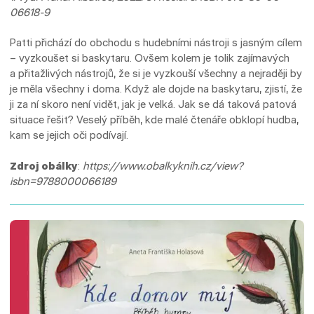
06618-9
Patti přichází do obchodu s hudebními nástroji s jasným cílem
– vyzkoušet si baskytaru. Ovšem kolem je tolik zajímavých
a přitažlivých nástrojů, že si je vyzkouší všechny a nejraději by
je měla všechny i doma. Když ale dojde na baskytaru, zjistí, že
ji za ní skoro není vidět, jak je velká. Jak se dá taková patová
situace řešit? Veselý příběh, kde malé čtenáře obklopí hudba,
kam se jejich oči podívají.
Zdroj obálky
:
https://www.obalkyknih.cz/view?
isbn=9788000066189