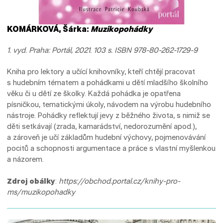
KOMÁRKOVÁ, Šárka:
Muzikopohádky
1. vyd. Praha: Portál, 2021. 103 s. ISBN 978-80-262-1729-9
Kniha pro lektory a učící knihovníky, kteří chtějí pracovat
s hudebním tématem a pohádkami u dětí mladšího školního
věku či u dětí ze školky. Každá pohádka je opatřena
písničkou, tematickými úkoly, návodem na výrobu hudebního
nástroje. Pohádky reflektují jevy z běžného života, s nimiž se
děti setkávají (zrada, kamarádství, nedorozumění apod.),
a zároveň je učí základům hudební výchovy, pojmenovávání
pocitů a schopnosti argumentace a práce s vlastní myšlenkou
a názorem.
Zdroj obálky
:
https://obchod.portal.cz/knihy-pro-
ms/muzikopohadky