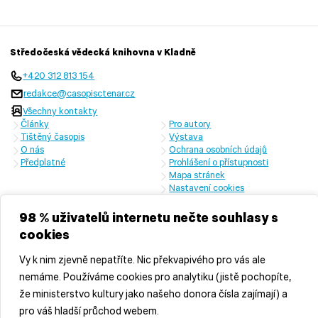
Středočeská vědecká knihovna v Kladně
+420 312 813 154
redakce@casopisctenar.cz
Všechny kontakty
Články
Pro autory
Tištěný časopis
Výstava
O nás
Ochrana osobních údajů
Předplatné
Prohlášení o přístupnosti
Mapa stránek
Nastavení cookies
Časopis vychází s laskavou finanční podporou Ministerstva kultury
České republiky a Středočeského kraje
98 % uživatelů internetu nečte souhlasy s
cookies
Vy k nim zjevně nepatříte. Nic překvapivého pro vás ale
nemáme. Používáme cookies pro analytiku (jistě pochopíte,
že ministerstvo kultury jako našeho donora čísla zajímají) a
pro váš hladší průchod webem.