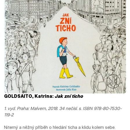
GOLDSAITO, Katrina:
Jak zní ticho
1. vyd. Praha: Malvern, 2018. 34 nečísl. s. ISBN 978-80-7530-
119-2
Niterný a něžný příběh o hledání ticha a klidu kolem sebe.