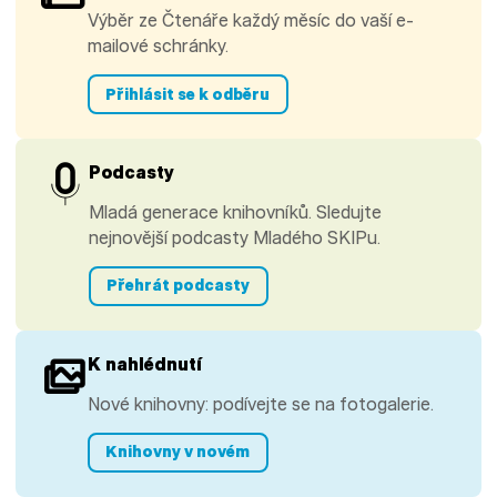
Výběr ze Čtenáře každý měsíc do vaší e-
mailové schránky.
Přihlásit se k odběru
Podcasty
Mladá generace knihovníků. Sledujte
nejnovější podcasty Mladého SKIPu.
Přehrát podcasty
K nahlédnutí
Nové knihovny: podívejte se na fotogalerie.
Knihovny v novém