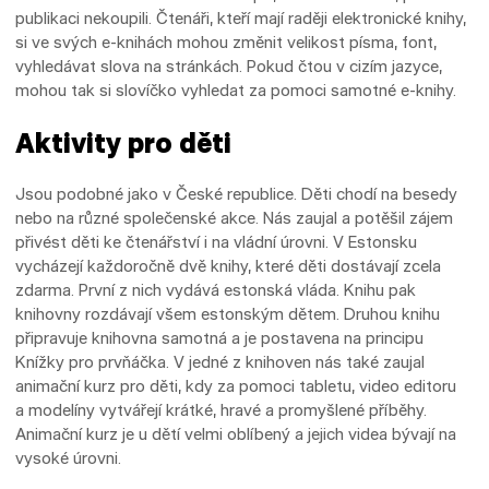
publikaci nekoupili. Čtenáři, kteří mají raději elektronické knihy,
si ve svých e-knihách mohou změnit velikost písma, font,
vyhledávat slova na stránkách. Pokud čtou v cizím jazyce,
mohou tak si slovíčko vyhledat za pomoci samotné e-knihy.
Aktivity pro děti
Jsou podobné jako v České republice. Děti chodí na besedy
nebo na různé společenské akce. Nás zaujal a potěšil zájem
přivést děti ke čtenářství i na vládní úrovni. V Estonsku
vycházejí každoročně dvě knihy, které děti dostávají zcela
zdarma. První z nich vydává estonská vláda. Knihu pak
knihovny rozdávají všem estonským dětem. Druhou knihu
připravuje knihovna samotná a je postavena na principu
Knížky pro prvňáčka. V jedné z knihoven nás také zaujal
animační kurz pro děti, kdy za pomoci tabletu, video editoru
a modelíny vytvářejí krátké, hravé a promyšlené příběhy.
Animační kurz je u dětí velmi oblíbený a jejich videa bývají na
vysoké úrovni.