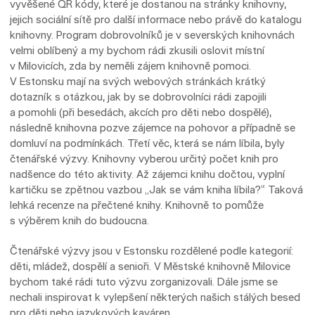
vyvěšené QR kódy, které je dostanou na stránky knihovny,
jejich sociální sítě pro další informace nebo právě do katalogu
knihovny. Program dobrovolníků je v severských knihovnách
velmi oblíbený a my bychom rádi zkusili oslovit místní
v Milovicích, zda by neměli zájem knihovně pomoci.
V Estonsku mají na svých webových stránkách krátký
dotazník s otázkou, jak by se dobrovolníci rádi zapojili
a pomohli (při besedách, akcích pro děti nebo dospělé),
následně knihovna pozve zájemce na pohovor a případně se
domluví na podmínkách. Třetí věc, která se nám líbila, byly
čtenářské výzvy. Knihovny vyberou určitý počet knih pro
nadšence do této aktivity. Až zájemci knihu dočtou, vyplní
kartičku se zpětnou vazbou „Jak se vám kniha líbila?“ Taková
lehká recenze na přečtené knihy. Knihovně to pomůže
s výběrem knih do budoucna.
Čtenářské výzvy jsou v Estonsku rozdělené podle kategorií:
děti, mládež, dospělí a senioři. V Městské knihovně Milovice
bychom také rádi tuto výzvu zorganizovali. Dále jsme se
nechali inspirovat k vylepšení některých našich stálých besed
pro děti nebo jazykových kaváren.