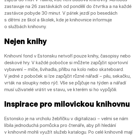
zastavuje na 26 zastávkách od pondělí do čtvrtka a na každé
zastávce pobyde 30 minut. V pátek jezdí po besedách
s dětmi ze škol a školek, kde je knihovnice informuje
o službách knihovny.
Nejen knihy
Knihovní fond v Estonsku netvoří pouze knihy, časopisy nebo
deskové hry. V každé pobočce si můžete zapůjčit sportovní
vybavení – míče, švihadla, přilbu na kolo nebo skateboard.
V jedné z poboček si lze zapůjčit různé nářadí – pilu, sekačku,
vrták na sloupky nebo rýč. Vše se půjčuje na týden a nářadí
musí uživatelé vrátit ve stavu, ve kterém si ho vypůjčili.
Inspirace pro milovickou knihovnu
Estonsko je na vrcholu žebříčku v digitalizaci – velmi se nám
líbila jednoduchá pomůcka pro čtenáře, aby při hledání
v knihovně mohli využít služeb katalogu. Po celé knihovně mají