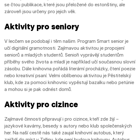
se čtou publikace, které jsou přeložené do estonštiny, ale
zároveň jsou určeny pro jejich věk.
Aktivity pro seniory
V lecčem se podobají i těm našim. Program Smart senior je
učí digitální gramotnosti. Zajímavou aktivitou je propojení
seniorů a mladých studentů. Senioři vyprávějí studentům
příběhy svého života a mladí je například učí současnou slovní
zásobu. Dále knihovna pořádá literární procházky, čtení poezie
nebo kreativní psaní. Velmi oblíbenou aktivitou je Pěstitelský
klub, kde za pomoci knihovnic vypěstují bazalku nebo petúnie
a mohou si je pak odnést domů.
Aktivity pro cizince
Zajímavé činnosti připravují i pro cizince, kteří zde žijí –
jazykové kavárny, besedy s autory nebo klub společenských
her. Na naší cestě nás také zaujal knihovní autobus, který
zajíždí do míst v Tallinu, kde není budova knihovny. Autobus