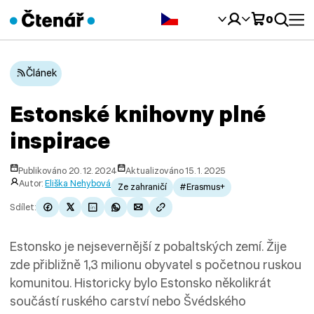
Čeština‎
0
Článek
Estonské knihovny plné
inspirace
Publikováno 20. 12. 2024
Aktualizováno 15. 1. 2025
Autor:
Eliška Nehybová
Ze zahraničí
#Erasmus+
Sdílet:
Estonsko je nejsevernější z pobaltských zemí. Žije
zde přibližně 1,3 milionu obyvatel s početnou ruskou
komunitou. Historicky bylo Estonsko několikrát
součástí ruského carství nebo Švédského