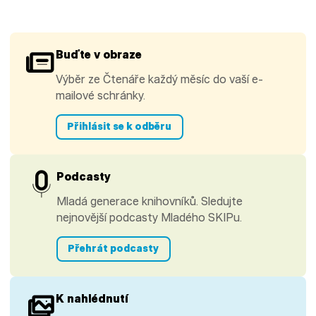
Buďte v obraze
Výběr ze Čtenáře každý měsíc do vaší e-
mailové schránky.
Přihlásit se k odběru
Podcasty
Mladá generace knihovníků. Sledujte
nejnovější podcasty Mladého SKIPu.
Přehrát podcasty
K nahlédnutí