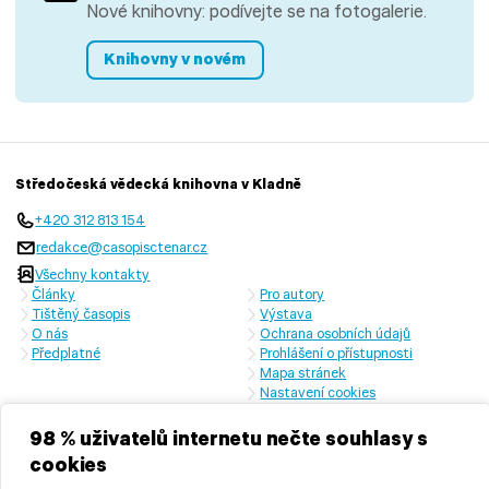
Nové knihovny: podívejte se na fotogalerie.
Knihovny v novém
Středočeská vědecká knihovna v Kladně
+420 312 813 154
redakce@casopisctenar.cz
Všechny kontakty
Články
Pro autory
Tištěný časopis
Výstava
O nás
Ochrana osobních údajů
Předplatné
Prohlášení o přístupnosti
Mapa stránek
Nastavení cookies
Časopis vychází s laskavou finanční podporou Ministerstva kultury
České republiky a Středočeského kraje
98 % uživatelů internetu nečte souhlasy s
cookies