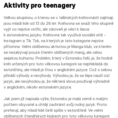
Aktivity pro teenagery
Velkou skupinou, o kterou se v tallinských knihovnách zajímají,
jsou mladí lidé od 13 do 26 let. Knihovna se snaží této skupině
vyjít co nejvíce vstříc, ale zároveň je vést k lásce
k estonskému jazyku. Knihovna tak využívá sociální sítě –
Instagram a Tik Tok, na kterých je tato kategorie nejvíce
přítomna. Velmi oblíbenou aktivitou je Manga klub, ve kterém
se nezabývají pouze čtením oblíbených mang, ale celou
asijskou kulturou. Problém, který v Estonsku řeší, je, že hodně
knih určených pro tuto věkovou kategorii se nepřekládá do
estonštiny, ale mladí je čtou v anglickém jazyce. Což s sebou
přináší výhody a nevýhody. Výhodou je, že se lépe naučí cizí
jazyk, ale nevýhodou je, že některá slova používají výhradně
v anglickém, nikoliv estonském jazyce.
Jak jsem již napsala výše, Estonsko je malá země s malým
počtem obyvatel a chtějí zachránit svůj rodný jazyk. Proto
preferují, aby mladí lidé četli spíše v estonštině. Ve velmi
oblíbených čtenářských klubech pro tuto věkovou kategorii