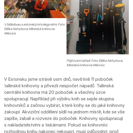
V bibliobusu s estonskými kolegyněmi. Foto:
Eliška Nehybová, Městská knihovna
Milovice
Půjčování nářadí. Foto: Eliška Nehybová,
Městská knihovna Milovice
V Estonsku jsme strávili osm dnů, navštívili 11 poboček
tallinské knihovny a přivezli nespočet nápadů. Tallinská
centrální knihovna má 20 poboček a všechny úzce
spolupracují. Například při výběru knih se sejde skupina
knihovníků a začnou vybírat, které knihy se do jaké knihovny
zakoupí. Akviziční oddělení sídlí na jednom místě, kde se vše
zapíše, zabalí a rozveze do poboček. Knihovny spolupracují
s nakladatelstvími a tiskárnami. Pokud se knihovníci
rozhodnou knihu nakonec nekoupit, musí odůvodnit, proč