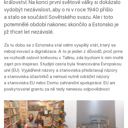
království. Na konci první světové války si dokázalo
vydobýt nezávislost, aby o ni v roce 1940 přišlo
a stalo se součástí Sovětského svazu. Ale i toto
potemnělé období nakonec skončilo a Estonsko je
již třicet let nezávislé.
Za tu dobu se z Estonska stal velmi vyspělý stát, který se
nebojí inovací a digitalizace. A to je jeden z důvodů, proč jsme
se rozhodli oslovit knihovnu v Tallinu, zda bychom k nim mohli
zajet pro inspiraci. Studijní cesta byla financována Evropskou
unií (EU). Vyjádřené názory a stanoviska představují názory
a stanoviska účastníků a nemusí nutně odrážet názory
a stanoviska EU nebo Domu zahraniční spolupráce. EU ani
poskytovatel grantu za ně tedy nenesou odpovědnost.