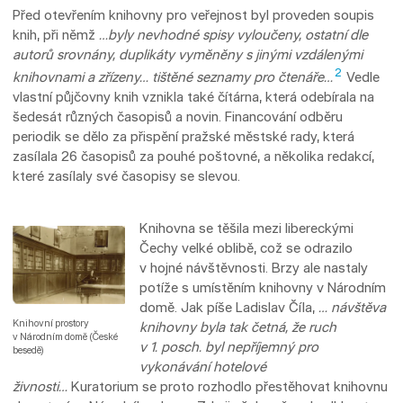
Před otevřením knihovny pro veřejnost byl proveden soupis
knih, při němž
…byly nevhodné spisy vyloučeny, ostatní dle
autorů srovnány, duplikáty vyměněny s jinými vzdálenými
2
knihovnami a zřízeny… tištěné seznamy pro čtenáře…
Vedle
vlastní půjčovny knih vznikla také čítárna, která odebírala na
šedesát různých časopisů a novin. Financování odběru
periodik se dělo za přispění pražské městské rady, která
zasílala 26 časopisů za pouhé poštovné, a několika redakcí,
které zasílaly své časopisy se slevou.
Knihovna se těšila mezi libereckými
Čechy velké oblibě, což se odrazilo
v hojné návštěvnosti. Brzy ale nastaly
potíže s umístěním knihovny v Národním
domě. Jak píše Ladislav Číla,
… návštěva
Knihovní prostory
knihovny byla tak četná, že ruch
v Národním domě (České
v 1. posch. byl nepříjemný pro
besedě)
vykonávání hotelové
živnosti…
Kuratorium se proto rozhodlo přestěhovat knihovnu