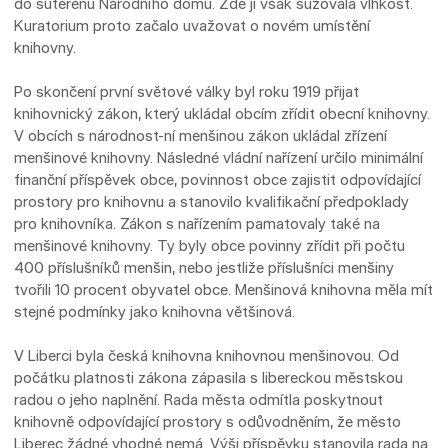
do suterénu Národního domu. Zde ji však sužovala vlhkost.
Kuratorium proto začalo uvažovat o novém umístění
knihovny.
Po skončení první světové války byl roku 1919 přijat
knihovnický zákon, který ukládal obcím zřídit obecní knihovny.
V obcích s národnost-ní menšinou zákon ukládal zřízení
menšinové knihovny. Následné vládní nařízení určilo minimální
finanční příspěvek obce, povinnost obce zajistit odpovídající
prostory pro knihovnu a stanovilo kvalifikační předpoklady
pro knihovníka. Zákon s nařízením pamatovaly také na
menšinové knihovny. Ty byly obce povinny zřídit při počtu
400 příslušníků menšin, nebo jestliže příslušníci menšiny
tvořili 10 procent obyvatel obce. Menšinová knihovna měla mít
stejné podmínky jako knihovna většinová.
V Liberci byla česká knihovna knihovnou menšinovou. Od
počátku platnosti zákona zápasila s libereckou městskou
radou o jeho naplnění. Rada města odmítla poskytnout
knihovně odpovídající prostory s odůvodněním, že město
Liberec žádné vhodné nemá. Výši příspěvku stanovila rada na