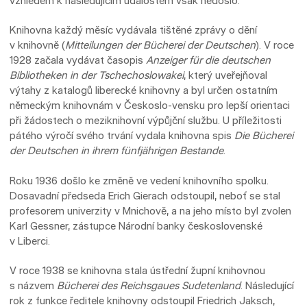
vzhledem k následujícím událostem však nedošlo.
Knihovna každý měsíc vydávala tištěné zprávy o dění
v knihovně (
Mitteilungen der Bücherei der Deutschen
). V roce
1928 začala vydávat časopis
Anzeiger für die deutschen
Bibliotheken in der Tschechoslowakei
, který uveřejňoval
výtahy z katalogů liberecké knihovny a byl určen ostatním
německým knihovnám v Českoslo-vensku pro lepší orientaci
při žádostech o meziknihovní výpůjční službu. U příležitosti
pátého výročí svého trvání vydala knihovna spis
Die Bücherei
der Deutschen in ihrem fünfjährigen Bestande
.
Roku 1936 došlo ke změně ve vedení knihovního spolku.
Dosavadní předseda Erich Gierach odstoupil, neboť se stal
profesorem univerzity v Mnichově, a na jeho místo byl zvolen
Karl Gessner, zástupce Národní banky československé
v Liberci.
V roce 1938 se knihovna stala ústřední župní knihovnou
s názvem
Bücherei des Reichsgaues Sudetenland
. Následující
rok z funkce ředitele knihovny odstoupil Friedrich Jaksch,