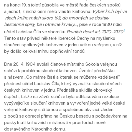
na konci 19. století působila ve městě řada českých spolků
a jednot, z nichž osm mělo vlastní knihovnu.
Výběr knih byl ve
všech knihovnách skoro týž, do mnohých se dostaly
bezcenné spisy, ba i otravné krváky…
, píše v roce 1930 řídící
1
učitel Ladislav Číla ve sborníku
Prvních deset let, 1920–1930
.
Tento stav přivedl některé liberecké Čechy na myšlenku
sloučení spolkových knihoven v jednu velkou veřejnou, v níž
by došlo ke kvalitnímu doplňování fondů.
Dne 26. 4. 1904 svolali členové místního Sokola veřejnou
schůzi k problému sloučení knihoven. Úvodní přednášku
s názvem „Co máme čísti a kterak se můžeme vzdělávati“
přednesl učitel Ladislav Číla, který vyzval ke sloučení všech
českých knihoven v jednu. Přednáška sklidila obrovský
úspěch, takže na závěr schůze byla odhlasována rezoluce
vyzývající ke sloučení knihoven a vytvoření jedné velké české
veřejné knihovny s čítárnou a společnou akvizicí. Jeden
z bodů se obracel přímo na Českou besedu s požadavkem na
poskytnutí knihovních místností v prostorách nově
dostavěného Národního domu.