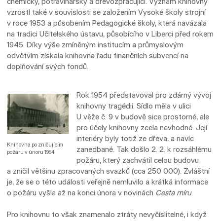
chemický, potravinářský a dřevozpracující. Význam knihovny
vzrostl také v souvislosti se založením Vysoké školy strojní
v roce 1953 a působením Pedagogické školy, která navázala
na tradici Učitelského ústavu, působícího v Liberci před rokem
1945. Díky výše zmíněným institucím a průmyslovým
odvětvím získala knihovna řadu finančních subvencí na
doplňování svých fondů.
Rok 1954 představoval pro zdárný vývoj
knihovny tragédii. Sídlo měla v ulici
U věže č. 9 v budově sice prostorné, ale
pro účely knihovny zcela nevhodné. Její
interiéry byly totiž ze dřeva, a navíc
Knihovna po zničujícím
zanedbané. Tak došlo 2. 2. k rozsáhlému
požáru v únoru 1954
požáru, který zachvátil celou budovu
a zničil většinu zpracovaných svazků (cca 250 000). Zvláštní
je, že se o této události veřejně nemluvilo a krátká informace
o požáru vyšla až na konci února v novinách
Cesta míru
.
Pro knihovnu to však znamenalo ztráty nevyčíslitelné, i když