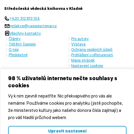
Středočeská vědecká knihovna v Kladně
+420 312 813 154
redakce@casopisctenar.cz
Všechny kontakty
Články
Pro autory
Tištěný časopis
Výstava
O nás
Ochrana osobních údajů
Předplatné
Prohlášení o přístupnosti
Mapa stránek
Nastavení cookies
Časopis vychází s laskavou finanční podporou Ministerstva kultury
České republiky a Středočeského kraje
98 % uživatelů internetu nečte souhlasy s
cookies
Vy k nim zjevně nepatříte. Nic překvapivého pro vás ale
nemáme. Používáme cookies pro analytiku (jistě pochopíte,
že ministerstvo kultury jako našeho donora čísla zajímají) a
pro váš hladší průchod webem.
© 2026 Středočeská vědecká knihovna v Kladně, příspěvková
Upravit nastavení