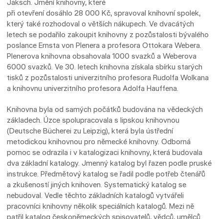
Jaksch. Jmění knihovny, které
při otevření dosáhlo 28 000 Kč, spravoval knihovní spolek,
který také rozhodoval o větších nákupech. Ve dvacátých
letech se podařilo zakoupit knihovny z pozůstalosti bývalého
poslance Ernsta von Plenera a profesora Ottokara Webera.
Plenerova knihovna obsahovala 1000 svazků a Weberova
6000 svazků. Ve 30. letech knihovna získala sbírku starých
tisků z pozůstalosti univerzitního profesora Rudolfa Wolkana
a knihovnu univerzitního profesora Adolfa Hauffena.
Knihovna byla od samých počátků budována na vědeckých
základech. Úzce spolupracovala s lipskou knihovnou
(Deutsche Bücherei zu Leipzig), která byla ústřední
metodickou knihovnou pro německé knihovny. Odborná
pomoc se odrazila i v katalogizaci knihovny, která budovala
dva základní katalogy. Jmenný katalog byl řazen podle pruské
instrukce. Předmětový katalog se řadil podle potřeb čtenářů
a zkušeností jiných knihoven. Systematický katalog se
nebudoval. Vedle těchto základních katalogů vytvářeli
pracovníci knihovny několik speciálních katalogů. Mezi ně
patřil katalog českoněmeckých spisovatelů, vědců, umělců