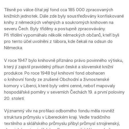
Těsně po válce čítal její fond cca 185 000 zpracovaných
knižních jednotek. Dále zde byly soustřeďovány konfiskované
knihy z německých veřejných a soukromých knihoven na
severu Čech. Byly tříděny a postupně zpracovávány.
Při třídění vypomáhalo několik německých občanů, kteří byli
pro tento účel uvolněni z tábora, kde čekali na odsun do
Německa.
V roce 1947 bylo knihovně přiznáno právo povinného výtisku,
který jí zajistil pravidelný přísun české a slovenské knižní
produkce. Po roce 1948 byl knihovní fond obohacen
o knihovní fondy ze zrušené Obchodní a živnostenské
komory v Liberci, které byly velmi cenné, neboť mapovaly
hospodářské poměry v severních Čechách 19. a první poloviny
20. století.
Významný vliv na profilaci odborného fondu měla rovněž
struktura průmyslu v Libereckém kraji. Vedle tradičního
textilního a sklářského průmyslu přibyl průmysl strojírenský,