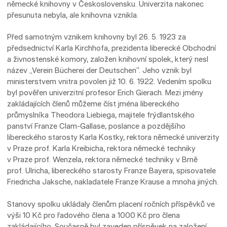
německé knihovny v Československu. Univerzita nakonec
přesunuta nebyla, ale knihovna vznikla.
Před samotným vznikem knihovny byl 26. 5. 1923 za
předsednictví Karla Kirchhofa, prezidenta liberecké Obchodní
a živnostenské komory, založen knihovní spolek, který nesl
název „Verein Bücherei der Deutschen“. Jeho vznik byl
ministerstvem vnitra povolen již 10. 6. 1922. Vedením spolku
byl pověřen univerzitní profesor Erich Gierach. Mezi jmény
zakládajících členů můžeme číst jména libereckého
průmyslníka Theodora Liebiega, majitele frýdlantského
panství Franze Clam-Gallase, poslance a pozdějšího
libereckého starosty Karla Kostky, rektora německé univerzity
v Praze prof. Karla Kreibicha, rektora německé techniky
v Praze prof. Wenzela, rektora německé techniky v Brně
prof. Ulricha, libereckého starosty Franze Bayera, spisovatele
Friedricha Jaksche, nakladatele Franze Krause a mnoha jiných.
Stanovy spolku ukládaly členům placení ročních příspěvků ve
výši 10 Kč pro řadového člena a 1000 Kč pro člena
zakládajícího. Současně byl zaveden příspěvek na založení