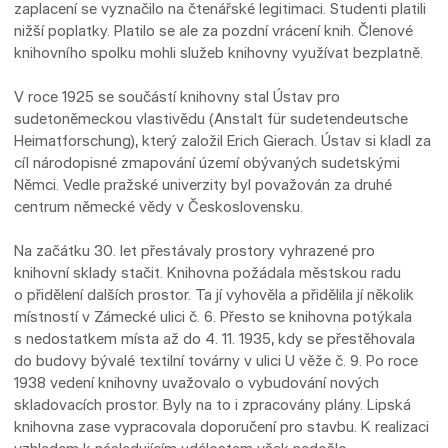
zaplacení se vyznačilo na čtenářské legitimaci. Studenti platili
nižší poplatky. Platilo se ale za pozdní vrácení knih. Členové
knihovního spolku mohli služeb knihovny využívat bezplatně.
V roce 1925 se součástí knihovny stal Ústav pro
sudetoněmeckou vlastivědu (Anstalt für sudetendeutsche
Heimatforschung), který založil Erich Gierach. Ústav si kladl za
cíl národopisné zmapování území obývaných sudetskými
Němci. Vedle pražské univerzity byl považován za druhé
centrum německé vědy v Československu.
Na začátku 30. let přestávaly prostory vyhrazené pro
knihovní sklady stačit. Knihovna požádala městskou radu
o přidělení dalších prostor. Ta jí vyhověla a přidělila jí několik
místností v Zámecké ulici č. 6. Přesto se knihovna potýkala
s nedostatkem místa až do 4. 11. 1935, kdy se přestěhovala
do budovy bývalé textilní továrny v ulici U věže č. 9. Po roce
1938 vedení knihovny uvažovalo o vybudování nových
skladovacích prostor. Byly na to i zpracovány plány. Lipská
knihovna zase vypracovala doporučení pro stavbu. K realizaci