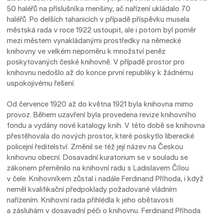
50 haléřů na příslušníka menšiny, ač nařízení ukládalo 70
haléřů. Po delších tahanicích v případě příspěvku musela
městská rada v roce 1922 ustoupit, ale i potom byl poměr
mezi městem vynakládanými prostředky na německé
knihovny ve velkém nepoměru k množství peněz
poskytovaných české knihovně. V případě prostor pro
knihovnu nedošlo až do konce první republiky k žádnému
uspokojivému řešení.
Od července 1920 až do května 1921 byla knihovna mimo
provoz. Během uzavření byla provedena revize knihovního
fondu a vydány nové katalogy knih. V této době se knihovna
přestěhovala do nových prostor, které poskytlo liberecké
policejní ředitelství. Změnil se též její název na Českou
knihovnu obecní. Dosavadní kuratorium se v souladu se
zákonem přeměnilo na knihovní radu s Ladislavem Čílou
v čele. Knihovníkem zůstal i nadále Ferdinand Příhoda, i když
neměl kvalifikační předpoklady požadované vládním
nařízením. Knihovní rada přihlédla k jeho obětavosti
a zásluhám v dosavadní péči o knihovnu. Ferdinand Příhoda