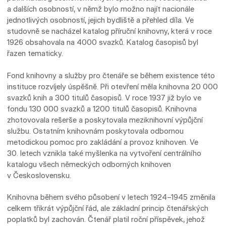
a dalších osobností, v němž bylo možno najít nacionále
jednotlivých osobností, jejich bydliště a přehled díla. Ve
studovně se nacházel katalog příruční knihovny, která v roce
1926 obsahovala na 4000 svazků. Katalog časopisů byl
řazen tematicky.
Fond knihovny a služby pro čtenáře se během existence této
instituce rozvíjely úspěšně. Při otevření měla knihovna 20 000
svazků knih a 300 titulů časopisů. V roce 1937 již bylo ve
fondu 130 000 svazků a 1200 titulů časopisů. Knihovna
zhotovovala rešerše a poskytovala meziknihovní výpůjční
službu. Ostatním knihovnám poskytovala odbornou
metodickou pomoc pro zakládání a provoz knihoven. Ve
30. letech vznikla také myšlenka na vytvoření centrálního
katalogu všech německých odborných knihoven
v Československu.
Knihovna během svého působení v letech 1924–1945 změnila
celkem třikrát výpůjční řád, ale základní princip čtenářských
poplatků byl zachován. Čtenář platil roční příspěvek, jehož