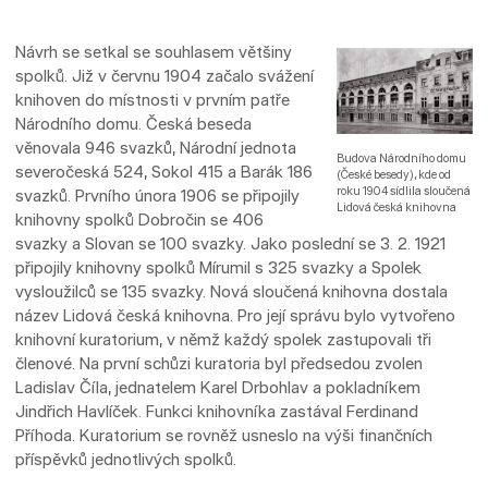
Návrh se setkal se souhlasem většiny
spolků. Již v červnu 1904 začalo svážení
knihoven do místnosti v prvním patře
Národního domu. Česká beseda
věnovala 946 svazků, Národní jednota
Budova Národního domu
severočeská 524, Sokol 415 a Barák 186
(České besedy), kde od
roku 1904 sídlila sloučená
svazků. Prvního února 1906 se připojily
Lidová česká knihovna
knihovny spolků Dobročin se 406
svazky a Slovan se 100 svazky. Jako poslední se 3. 2. 1921
připojily knihovny spolků Mírumil s 325 svazky a Spolek
vysloužilců se 135 svazky. Nová sloučená knihovna dostala
název Lidová česká knihovna. Pro její správu bylo vytvořeno
knihovní kuratorium, v němž každý spolek zastupovali tři
členové. Na první schůzi kuratoria byl předsedou zvolen
Ladislav Číla, jednatelem Karel Drbohlav a pokladníkem
Jindřich Havlíček. Funkci knihovníka zastával Ferdinand
Příhoda. Kuratorium se rovněž usneslo na výši finančních
příspěvků jednotlivých spolků.