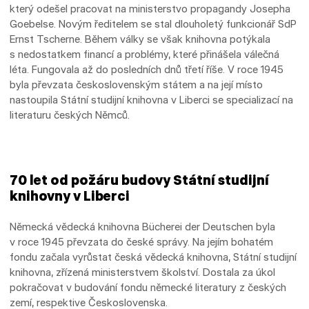
který odešel pracovat na ministerstvo propagandy Josepha
Goebelse. Novým ředitelem se stal dlouholetý funkcionář SdP
Ernst Tscherne. Během války se však knihovna potýkala
s nedostatkem financí a problémy, které přinášela válečná
léta. Fungovala až do posledních dnů třetí říše. V roce 1945
byla převzata československým státem a na její místo
nastoupila Státní studijní knihovna v Liberci se specializací na
literaturu českých Němců.
70 let od požáru budovy Státní studijní
knihovny v Liberci
Německá vědecká knihovna Bücherei der Deutschen byla
v roce 1945 převzata do české správy. Na jejím bohatém
fondu začala vyrůstat česká vědecká knihovna, Státní studijní
knihovna, zřízená ministerstvem školství. Dostala za úkol
pokračovat v budování fondu německé literatury z českých
zemí, respektive Československa.