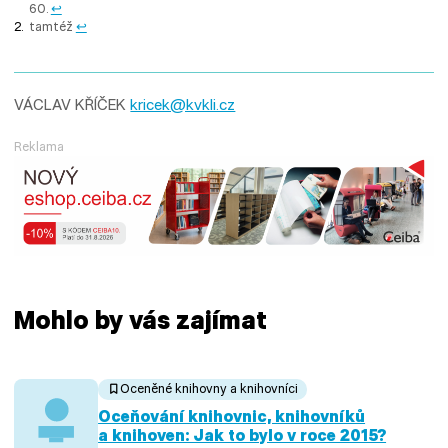
60.
↩︎
tamtéž
↩︎
VÁCLAV KŘÍČEK
kricek@kvkli.cz
Reklama
Mohlo by vás zajímat
Oceněné knihovny a knihovníci
Oceňování knihovnic, knihovníků
a knihoven: Jak to bylo v roce 2015?