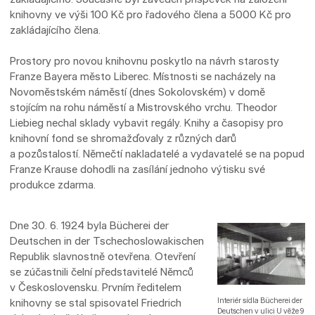
knihovny ve výši 100 Kč pro řadového člena a 5000 Kč pro
zakládajícího člena.
Prostory pro novou knihovnu poskytlo na návrh starosty
Franze Bayera město Liberec. Místnosti se nacházely na
Novoměstském náměstí (dnes Sokolovském) v domě
stojícím na rohu náměstí a Mistrovského vrchu. Theodor
Liebieg nechal sklady vybavit regály. Knihy a časopisy pro
knihovní fond se shromažďovaly z různých darů
a pozůstalostí. Němečtí nakladatelé a vydavatelé se na popud
Franze Krause dohodli na zasílání jednoho výtisku své
produkce zdarma.
Dne 30. 6. 1924 byla Bücherei der
Deutschen in der Tschechoslowakischen
Republik slavnostně otevřena. Otevření
se zúčastnili čelní představitelé Němců
v Československu. Prvním ředitelem
knihovny se stal spisovatel Friedrich
Interiér sídla Bücherei der
Deutschen v ulici U věže 9