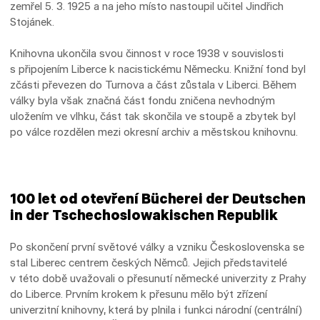
zemřel 5. 3. 1925 a na jeho místo nastoupil učitel Jindřich
Stojánek.
Knihovna ukončila svou činnost v roce 1938 v souvislosti
s připojením Liberce k nacistickému Německu. Knižní fond byl
zčásti převezen do Turnova a část zůstala v Liberci. Během
války byla však značná část fondu zničena nevhodným
uložením ve vlhku, část tak skončila ve stoupě a zbytek byl
po válce rozdělen mezi okresní archiv a městskou knihovnu.
100 let od otevření Bücherei der Deutschen
in der Tschechoslowakischen Republik
Po skončení první světové války a vzniku Československa se
stal Liberec centrem českých Němců. Jejich představitelé
v této době uvažovali o přesunutí německé univerzity z Prahy
do Liberce. Prvním krokem k přesunu mělo být zřízení
univerzitní knihovny, která by plnila i funkci národní (centrální)