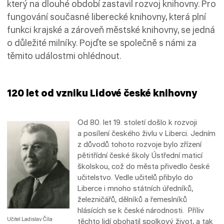
který na dlouhé období zastavil rozvoj knihovny. Pro
fungování současné liberecké knihovny, která plní
funkci krajské a zároveň městské knihovny, se jedná
o důležité milníky. Pojďte se společně s námi za
těmito událostmi ohlédnout.
120 let od vzniku Lidové české knihovny
Od 80. let 19. století došlo k rozvoji
a posílení českého živlu v Liberci. Jedním
z důvodů tohoto rozvoje bylo zřízení
pětitřídní české školy Ústřední maticí
školskou, což do města přivedlo české
učitelstvo. Vedle učitelů přibylo do
Liberce i mnoho státních úředníků,
železničářů, dělníků a řemeslníků
hlásících se k české národnosti. Příliv
Učitel Ladislav Číla
těchto lidí obohatil spolkový život, a tak