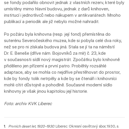
se fondy podařilo obnovit jednak z vlastních rezerv, které byly
umístěny mimo hlavní budovu, jednak z darů knihoven,
institucí i jednotlivců nebo nákupem v antikvariátech. Mnoho
publikací a periodik ale již nebylo možné nahradit.
Po požáru byla knihovna (resp. její fond) přemístěna do
suterénu Severočeského muzea, kde si pobyla celé dva roky,
než se pro ni získala budova jiná. Stala se jí ta na náměstí
Dr. E. Beneše (dříve nám. Bojovníků za mír) č. 23, kde
v současnosti sídlí nový magistrát. Zpočátku bylo knihovně
přiděleno jen přízemí a první patro. Proběhly rozsáhlé
adaptace, aby se mohla co nejdříve přestěhovat do prostor,
kde by fondy tolik netrpěly a kde by se čtenáři i knihovníci
mohli cítit důstojně a pohodlně. Současné moderní sídlo
knihovny je však jinou kapitolou její historie.
Foto: archiv KVK Liberec
Prvních deset let, 1920–1930
. Liberec: Okresní osvětový sbor, 1930, s.