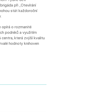
brigáda při „Otevírání
 mohou stát každoroční
.
e opírá o rozmanité
ích podniků a využitím
centra, která zvýší kvalitu
trvalé hodnoty knihoven