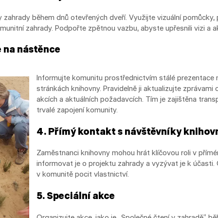
 zahrady během dnů otevřených dveří. Využijte vizuální pomůcky, pl
omunitní zahrady. Podpořte zpětnou vazbu, abyste upřesnili vizi a a
e na nástěnce
Informujte komunitu prostřednictvím stálé prezentace
stránkách knihovny. Pravidelně ji aktualizujte zprávami
akcích a aktuálních požadavcích. Tím je zajištěna tra
trvalé zapojení komunity.
4. Přímý kontakt s návštěvníky knihov
Zaměstnanci knihovny mohou hrát klíčovou roli v přímé
informovat je o projektu zahrady a vyzývat je k účasti.
v komunitě pocit vlastnictví.
5. Speciální akce
Organizujte akce, jako je „Společné čtení v zahradě“ b