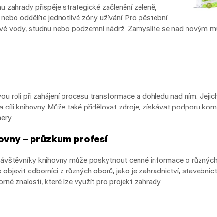
u zahrady přispěje strategické začlenění zeleně,
 nebo oddělíte jednotlivé zóny užívání. Pro pěstební
ové vody, studnu nebo podzemní nádrž. Zamyslíte se nad novým mu
vou roli při zahájení procesu transformace a dohledu nad ním. Jejich
a cíli knihovny. Může také přidělovat zdroje, získávat podporu ko
ery.
hovny – průzkum profesí
ávštěvníky knihovny může poskytnout cenné informace o různýc
objevit odborníci z různých oborů, jako je zahradnictví, stavebnictv
né znalosti, které lze využít pro projekt zahrady.