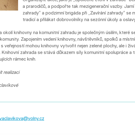
a prarodičů, a podpořte tak mezigenerační vazby. Jarní 
zahrady“ a podzimní brigáda při „Zavírání zahrady“ se
tradicí a přilákat dobrovolníky na sezónní úkoly a oslavy
a okolí knihovny na komunitní zahradu je společným úsilím, které s
komunity. Zapojením vedení knihovny, návštěvníků, spolků a místn
 veřejností mohou knihovny vytvořit nejen zelené plochy, ale i živá 
 Knihovní zahrada se stává důkazem síly komunitní spolupráce a 
ujících rámec knih.
 realizaci
clavíkové
vaclavikova@volny.cz