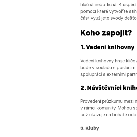
hlučná nebo tichá. K úspěch
pomocí které vytvoříte stín
část využijete svody dešť
Koho zapojit?
1. Vedení knihovny
Vedení knihovny hraje klíčo
bude v souladu s posláním 
spolupráci s externími partn
2. Návštěvníci kni
Provedení průzkumu mezi n
v rámci komunity. Mohou se 
což ukazuje na bohaté odbor
3. Kluby