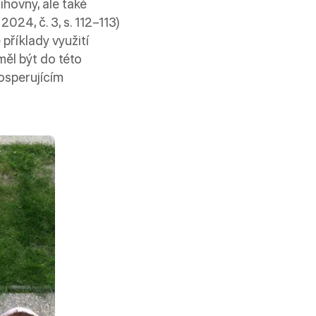
ihovny, ale také
, 2024, č. 3, s. 112–113)
příklady využití
měl být do této
rosperujícím