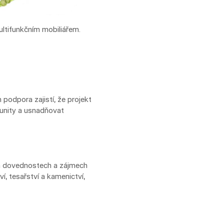
ltifunkčním mobiliářem.
 podpora zajistí, že projekt
munity a usnadňovat
h dovednostech a zájmech
í, tesařství a kamenictví,