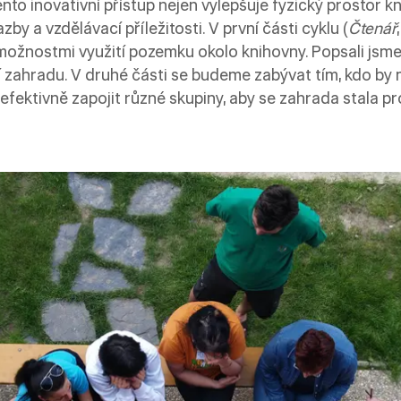
nto inovativní přístup nejen vylepšuje fyzický prostor kn
by a vzdělávací příležitosti. V první části cyklu (
Čtenář
možnostmi využití pozemku okolo knihovny. Popsali jsme 
 zahradu. V druhé části se budeme zabývat tím, kdo by 
efektivně zapojit různé skupiny, aby se zahrada stala p