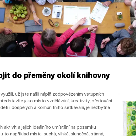
ojit do přeměny okolí knihovny
využili, už jste našli náplň zodpovězením vstupních
představíte jako místo vzdělávání, kreativity, pěstování
dětí i dospělých a komunitního setkávání, je nezbytné
h aktivit a jejich ideálního umístění na pozemku
u to například místa: suchá, vlhká, slunečná, stinná,