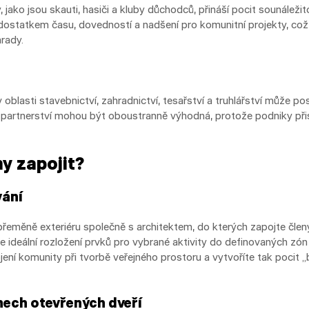
, jako jsou skauti, hasiči a kluby důchodců, přináší pocit sounáležit
dostatkem času, dovedností a nadšení pro komunitní projekty, což z 
rady.
 oblasti stavebnictví, zahradnictví, tesařství a truhlářství může po
o partnerství mohou být oboustranně výhodná, protože podniky při
y zapojit?
vání
eměně exteriéru společně s architektem, do kterých zapojte člen
 ideální rozložení prvků pro vybrané aktivity do definovaných z
ní komunity při tvorbě veřejného prostoru a vytvoříte tak pocit „
nech otevřených dveří