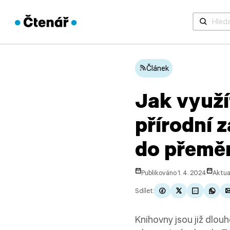
Když jsou 
Článek
Jak využí
přírodní z
do přeměn
Publikováno 1. 4. 2024
Aktua
Sdílet:
Knihovny jsou již dlou