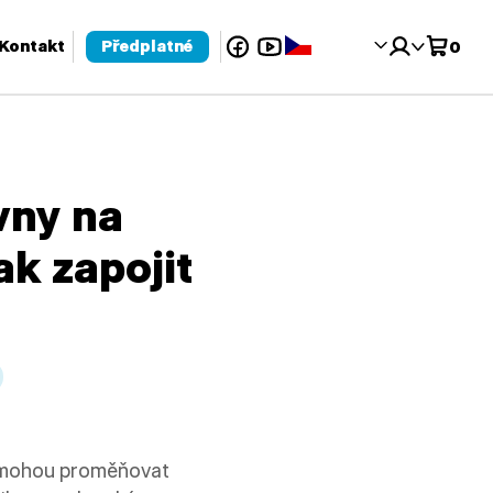
Facebook
YouTube
Čeština‎
Kontakt
Předplatné
0
 pro kontrolu a enter pro přechod na požadovanou stránku. Uživat
vny na
ak zapojit
ry mohou proměňovat