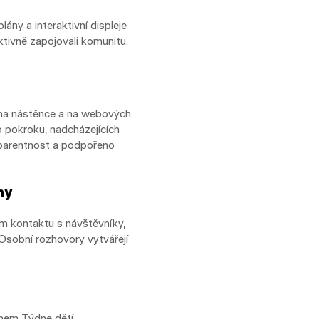
ány a interaktivní displeje
ktivně zapojovali komunitu.
 na nástěnce a na webových
 o pokroku, nadcházejících
nsparentnost a podpořeno
ny
m kontaktu s návštěvníky,
 Osobní rozhovory vytvářejí
ěhem Týdne dětí