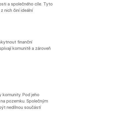
osti a společného cíle. Tyto
nich činí ideální
skytnout finanční
spívají komunitě a zároveň
y komunity. Pod jeho
ón na pozemku. Společným
být nedílnou součástí