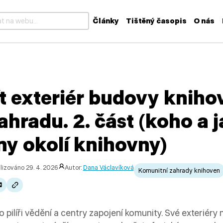
Články
Tištěný časopis
O nás
k dispozici výsledky z našeptávače, použijte šipky nahoru a dolů
t exteriér budovy kniho
ahradu. 2. část (koho a j
y okolí knihovny)
lizováno 29. 4. 2026
Autor:
Dana Václavíková
Komunitní zahrady knihoven
ho pilíři vědění a centry zapojení komunity. Své exterié