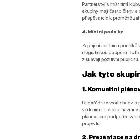
Partnerství s místními kluby
skupiny mají často členy s 
přispěvatele k proměně zah
4. Místní podniky
Zapojení místních podniků v
i logistickou podporu. Tat
získávají pozitivní publicitu.
Jak tyto skupin
1. Komunitní pláno
Uspořádejte workshopy o př
vedením společně navrhněte
plánováním podpoříte zapoje
projektu“.
2. Prezentace na d