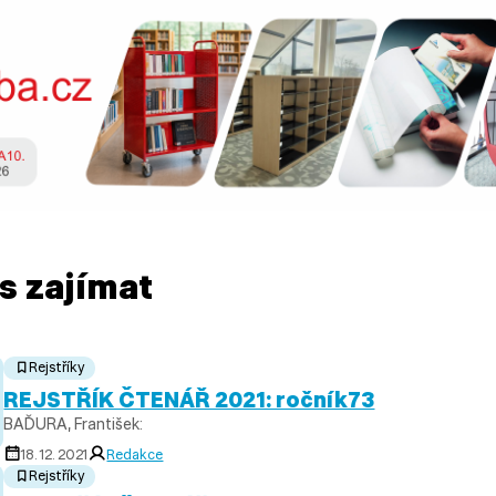
s zajímat
Rejstříky
REJSTŘÍK ČTENÁŘ 2021: ročník73
BAĎURA, František:
18. 12. 2021
Redakce
Rejstříky