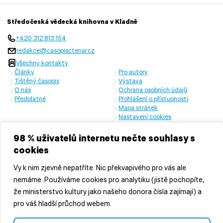
Středočeská vědecká knihovna v Kladně
+420 312 813 154
redakce@casopisctenar.cz
Všechny kontakty
Články
Pro autory
Tištěný časopis
Výstava
O nás
Ochrana osobních údajů
Předplatné
Prohlášení o přístupnosti
Mapa stránek
Nastavení cookies
Časopis vychází s laskavou finanční podporou Ministerstva kultury
České republiky a Středočeského kraje
98 % uživatelů internetu nečte souhlasy s
cookies
Vy k nim zjevně nepatříte. Nic překvapivého pro vás ale
nemáme. Používáme cookies pro analytiku (jistě pochopíte,
že ministerstvo kultury jako našeho donora čísla zajímají) a
pro váš hladší průchod webem.