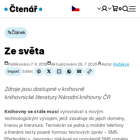
Čeština‎
0
Článek
Ze světa
Publikováno 7. 9. 2018
Aktualizováno 29. 7. 2025
Autor:
Redakce
Import
Sdílet:
Zdroje jsou dostupné v knihovně
knihovnické literatury Národní knihovny ČR
Knihovny se stále musí
vyrovnávat s novým
technologickým vývojem, jenž zasahuje do jejich domény,
kterou je literatura. Tentokrát se jedná o mobilní telefony
a literární texty psané formou textových zpráv – SMS.
Především v Japonsku získávají na popularitě SMS romány,