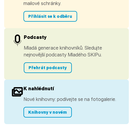
mailové schránky.
Přihlásit se k odběru
Podcasty
Mladá generace knihovníků. Sledujte
nejnovější podcasty Mladého SKIPu.
Přehrát podcasty
K nahlédnutí
Nové knihovny: podívejte se na fotogalerie.
Knihovny v novém