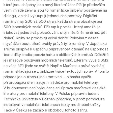
které jsou chápány jako nový literární žánr. Píší je především
velmi mladé ženy a jsou to romantické příběhy postavené na
dialogu, v nichž vystupují jednoduché postavy. Digitální
romány mají 200 až 500 stran, každá strana obsahuje asi
500 japonských znaků. Přístup k portálu, který umožňuje
stahovat jednotlivá pokračování, stojí měsíčně méně než pět
dolarů. Knihy se prodávají velmi dobře. Polovinu z deseti
největších bestsellerů tvořily právě tyto romány. V Japonsku
zřejmě přispívá k úspěchu připravenost čtenářů na úspornost
textu díky tradici poezie haiku a oblíbených komiksů. Důležité
je i masové používání mobilních telefonů. Literární využití SMS
se však šíří i jinde ve světě. Např. v Maďarsku právě vychází
román skládající se z přibližně tisíce textových zpráv. V tomto
případě jde o trochu jinou motivaci – o snahu využít
při propagaci čtení zaujetí mládeže pro mobilní telefony.
V budoucnosti není vyloučena ani úprava maďarské klasické
literatury pro mobilní telefony. V Polsku připravil student
Technické univerzity v Poznani program, s jehož pomocí lze
instalovat v mobilních telefonech texty modlitební knížky.
Také v Česku se začalo s obdobou tohoto žánru,