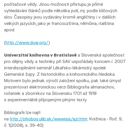
počítačové vědy. Jinou možností přístupu je přímé
vyhledávání článků podle několika polí, mj. podle klíčových
slov. Časopisy jsou vydávány kromě angličtiny i v dalších
velkých jazycích, jako je francouzština, němčina, italština
apod.
(
http://www.doaj.org/
)
Univerzitní knihovna v Bratislavě
a Slovenská společnost
pro dějiny vědy a techniky při SAV uspořádaly koncem r. 2007
interdisciplinární seminář Lékařsko-lékárnický spolek
Gemerské župy: Z historického a knihovnického hlediska.
Motivem bylo jednak výročí založení spolku, pak také úmysl
prezentovat elektronickou verzi Bibliografia almanachov,
ročeniek a zborníkov na Slovensku 1701 až 1918
s experimentálně připojenými plnými texty.
Bibliografii lze najít
na
http://phobos.ulib.sk/wwwisis/azr.htm
. Knižnica.- Roč. 9,
č. 1(2008), s. 39-40)