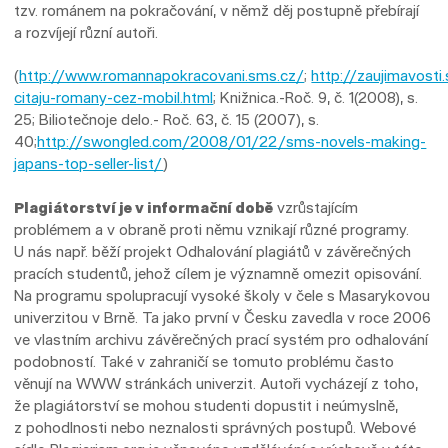
tzv. románem na pokračování, v němž děj postupně přebírají
a rozvíjejí různí autoři.
(
http://www.romannapokracovani.sms.cz/
;
http://zaujimavost
citaju-romany-cez-mobil.html
; Knižnica.-Roč. 9, č. 1(2008), s.
25; Biliotečnoje delo.- Roč. 63, č. 15 (2007), s.
40;
http://swongled.com/2008/01/22/sms-novels-making-
japans-top-seller-list/
)
Plagiátorství je v informační době
vzrůstajícím
problémem a v obraně proti němu vznikají různé programy.
U nás např. běží projekt Odhalování plagiátů v závěrečných
pracích studentů, jehož cílem je významně omezit opisování.
Na programu spolupracují vysoké školy v čele s Masarykovou
univerzitou v Brně. Ta jako první v Česku zavedla v roce 2006
ve vlastním archivu závěrečných prací systém pro odhalování
podobností. Také v zahraničí se tomuto problému často
věnují na WWW stránkách univerzit. Autoři vycházejí z toho,
že plagiátorství se mohou studenti dopustit i neúmyslně,
z pohodlnosti nebo neznalosti správných postupů. Webové