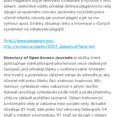
sídlo Plagiarism.org je věnováno vzdělávání a výchově v této
oblasti. Jednotlivé oddíly přinášejí definice plagiátorství, rady
týkající se správného citování, správného rozvržení práce
včetně rešerše, návody, jak poznat plagiát a jak se mu
vyhnout apod. Stránky obsahují i linky a informace o různých
systémech na odhalování plagiátů.
(
http://www.plagiarism.org/,
http://is.muni.cz/clanky/2007_plagiaty.pl?lang=en
)
Directory of Open Access Journals
je služba, která
zpřístupňuje volně přístupné plnotextové verze vědeckých
časopisů, jenž přinášejí články v ověřené kvalitě. Kritériem
této kvality a podmínkou zařazení zdroje do adresáře je, aby
uživatel měl právo články číst, stahovat, kopírovat, šířit,
tisknout, vyhledávat nebo odkazovat k plným textům.
Adresář umožňuje vyhledávání podle titulů a podle předmětu,
vždy na základě prohlížení seznamů. Oblast knihovnictví
a informační vědy je zařazena mezi sociální vědy. Aktuálně
obsahuje 83 titulů, dále jeden titul věnovaný bibliografii, 54
titulů o médiích a komunikaci, 117 titulů se dá najít v oblasti