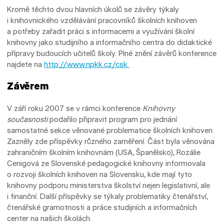
Kromě těchto dvou hlavních úkolů se závěry týkaly
i knihovnického vzdělávání pracovníků školních knihoven
a potřeby zařadit práci s informacemi a využívání školní
knihovny jako studijního a informačního centra do didaktické
přípravy budoucích učitelů školy. Plné znění závěrů konference
najdete na
http://www.npkk.cz/csk
Závěrem
V září roku 2007 se v rámci konference
Knihovny
současnosti
podařilo připravit program pro jednání
samostatné sekce věnované problematice školních knihoven.
Zazněly zde příspěvky různého zaměření. Část byla věnována
zahraničním školním knihovnám (USA, Španělsko), Rozálie
Cenigová ze Slovenské pedagogické knihovny informovala
o rozvoji školních knihoven na Slovensku, kde mají tyto
knihovny podporu ministerstva školství nejen legislativní, ale
i finanční. Další příspěvky se týkaly problematiky čtenářství,
čtenářské gramotnosti a práce studijních a informačních
center na našich školách.