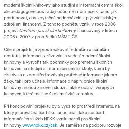
moderní školní knihovny jako studijní a informační centra škol,
ale pedagogové postrádají odborné informace k tomu, jak
postupovat, aby zbytečně nedocházelo k plýtvání lidskými
zdroji ani financemi. Z tohoto podnětu vznikl v roce 2006
projekt
Centrum pro školní knihovny
financovaný v letech
2006 a 2007 z prostředků MŠMT ČR.
Cílem projektu je zprostředkovat ředitelům a učitelům
dostatek informací o zřizování a vedení moderní školní
knihovny a vytvořit tak podmínky pro přeměnu školních
knihoven na studijní a informační centra školy, která by
získávala a zprostředkovávala potřebné informace jak pro
žáky, tak i pro učitele. Informace o náplni práce školní
knihovny mohou zároveň sloužit také v oblasti veřejných
knihoven, které mají se školami úzké kontakty.
Při koncipování projektu bylo využito prostředí internetu, na
který je převážná část škol připojena. Jako součást
informačních služeb NPKK vznikl portál pro školní
knihovny
www.npkk.cz/csk
. Je zaměřen na podporu rozvoje