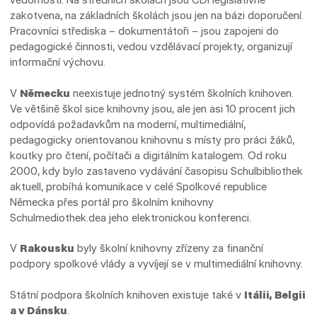
zakotvena, na základních školách jsou jen na bázi doporučení.
Pracovníci střediska – dokumentátoři – jsou zapojeni do
pedagogické činnosti, vedou vzdělávací projekty, organizují
informační výchovu.
V
Německu
neexistuje jednotný systém školních knihoven.
Ve většině škol sice knihovny jsou, ale jen asi 10 procent jich
odpovídá požadavkům na moderní, multimediální,
pedagogicky orientovanou knihovnu s místy pro práci žáků,
koutky pro čtení, počítači a digitálním katalogem. Od roku
2000, kdy bylo zastaveno vydávání časopisu Schulbibliothek
aktuell, probíhá komunikace v celé Spolkové republice
Německa přes portál pro školním knihovny
Schulmediothek.dea jeho elektronickou konferenci.
V
Rakousku
byly školní knihovny zřízeny za finanční
podpory spolkové vlády a vyvíjejí se v multimediální knihovny.
Státní podpora školních knihoven existuje také v
Itálii, Belgii
a v Dánsku
.