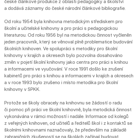
české článkové produkce z oblasti pedagogiky a školství
a dodává záznamy do české národní článkové bibliografie.
Od roku 1954 byla knihovna metodickým střediskem pro
školní a učitelské knihovny a pro práci s pedagogickou
literaturou. Od roku 1956 byl na metodickou činnost vyčleněn
jeden pracovník, který se věnoval plně problematice budování
školních knihoven. Ve spolupráci s metodiky pro školní
knihovny v krajích a okresech bylo pozvolna dosahováno
změn v pojetí školní knihovny jako centra pro práci s knihou
a informacemi ve vyučování. V roce 1991 došlo ke zrušení
kabinetů pro práci s knihou a informacemi v krajích a okresech
a v roce 1993 bylo zrušeno i místo metodika pro školní
knihovny v SPKK.
Protože se školy obracely na knihovnu se žádostí o radu
či pomoc při práci ve školní knihovně, byla metodická činnost
vykonávána v rámci možností i nadále. Informace od kolegů
z veřejných knihoven, od učitelů a ředitelů škol i z kontaktů se
školními knihovnami naznačovaly, že především na základě
zahraničních zkušeností se na školách začínají budovat