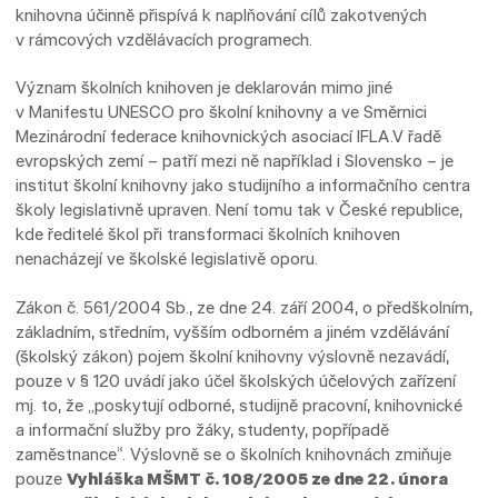
knihovna účinně přispívá k naplňování cílů zakotvených
v rámcových vzdělávacích programech.
Význam školních knihoven je deklarován mimo jiné
v Manifestu UNESCO pro školní knihovny a ve Směrnici
Mezinárodní federace knihovnických asociací IFLA.V řadě
evropských zemí – patří mezi ně například i Slovensko – je
institut školní knihovny jako studijního a informačního centra
školy legislativně upraven. Není tomu tak v České republice,
kde ředitelé škol při transformaci školních knihoven
nenacházejí ve školské legislativě oporu.
Zákon č. 561/2004 Sb., ze dne 24. září 2004, o předškolním,
základním, středním, vyšším odborném a jiném vzdělávání
(školský zákon) pojem školní knihovny výslovně nezavádí,
pouze v § 120 uvádí jako účel školských účelových zařízení
mj. to, že „poskytují odborné, studijně pracovní, knihovnické
a informační služby pro žáky, studenty, popřípadě
zaměstnance“. Výslovně se o školních knihovnách zmiňuje
pouze
Vyhláška MŠMT č. 108/2005 ze dne 22. února