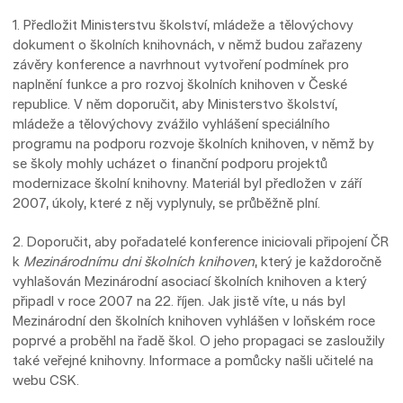
1. Předložit Ministerstvu školství, mládeže a tělovýchovy
dokument o školních knihovnách, v němž budou zařazeny
závěry konference a navrhnout vytvoření podmínek pro
naplnění funkce a pro rozvoj školních knihoven v České
republice. V něm doporučit, aby Ministerstvo školství,
mládeže a tělovýchovy zvážilo vyhlášení speciálního
programu na podporu rozvoje školních knihoven, v němž by
se školy mohly ucházet o finanční podporu projektů
modernizace školní knihovny. Materiál byl předložen v září
2007, úkoly, které z něj vyplynuly, se průběžně plní.
2. Doporučit, aby pořadatelé konference iniciovali připojení ČR
k
Mezinárodnímu dni školních knihoven
, který je každoročně
vyhlašován Mezinárodní asociací školních knihoven a který
připadl v roce 2007 na 22. říjen. Jak jistě víte, u nás byl
Mezinárodní den školních knihoven vyhlášen v loňském roce
poprvé a proběhl na řadě škol. O jeho propagaci se zasloužily
také veřejné knihovny. Informace a pomůcky našli učitelé na
webu CSK.