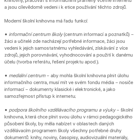
knihovny, pracovat s informačními prameny včetně internetu
a jsou cílevědomě vedeni i k etice používání těchto zdrojů.
Moderní školní knihovna má řadu funkcí:
•
informační centrum školy
(centrum informací a poznatků) –
žáci a učitelé zde nacházejí potřebné informace, žáci jsou
vedeni k jejich samostatnému vyhledávání, získávání z více
zdrojů, jejich porovnávání, vyhodnocování a použití k danému
účelu (tvorba referátu, řešení projektu apod.);
•
mediální centrum
– aby mohla školní knihovna plnit úlohu
informačního centra, musí mít ve svém fondu média – nosiče
informací – dokumenty klasické i elektronické, a jako
samozřejmost přístup k internetu;
•
podpora školního vzdělávacího programu a výuky
– školní
knihovna, která chce plnit svou úlohu v rámci pedagogického
působení školy, by měla nabízet v oblastech daných
vzdělávacím programem školy všechny potřebné druhy
dokumentů: knihy, noviny, časopisy, audiovizuální materiály,