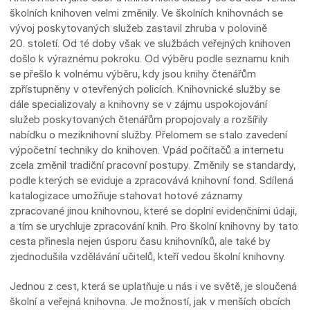
školních knihoven velmi změnily. Ve školních knihovnách se
vývoj poskytovaných služeb zastavil zhruba v polovině
20. století. Od té doby však ve službách veřejných knihoven
došlo k výraznému pokroku. Od výběru podle seznamu knih
se přešlo k volnému výběru, kdy jsou knihy čtenářům
zpřístupněny v otevřených policích. Knihovnické služby se
dále specializovaly a knihovny se v zájmu uspokojování
služeb poskytovaných čtenářům propojovaly a rozšířily
nabídku o meziknihovní služby. Přelomem se stalo zavedení
výpočetní techniky do knihoven. Vpád počítačů a internetu
zcela změnil tradiční pracovní postupy. Změnily se standardy,
podle kterých se eviduje a zpracovává knihovní fond. Sdílená
katalogizace umožňuje stahovat hotové záznamy
zpracované jinou knihovnou, které se doplní evidenčními údaji,
a tím se urychluje zpracování knih. Pro školní knihovny by tato
cesta přinesla nejen úsporu času knihovníků, ale také by
zjednodušila vzdělávání učitelů, kteří vedou školní knihovny.
Jednou z cest, která se uplatňuje u nás i ve světě, je sloučená
školní a veřejná knihovna. Je možností, jak v menších obcích