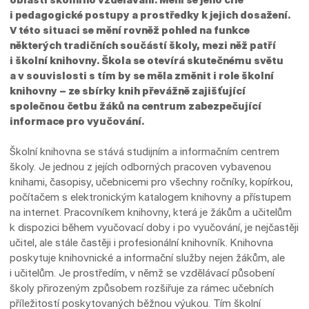
i pedagogické postupy a prostředky k jejich dosažení.
V této situaci se mění rovněž pohled na funkce
některých tradičních součástí školy, mezi něž patří
i školní knihovny. Škola se otevírá skutečnému světu
a v souvislosti s tím by se měla změnit i role školní
knihovny – ze sbírky knih převážně zajišťující
společnou četbu žáků na centrum zabezpečující
informace pro vyučování.
Školní knihovna se stává studijním a informačním centrem
školy. Je jednou z jejích odborných pracoven vybavenou
knihami, časopisy, učebnicemi pro všechny ročníky, kopírkou,
počítačem s elektronickým katalogem knihovny a přístupem
na internet. Pracovníkem knihovny, která je žákům a učitelům
k dispozici během vyučovací doby i po vyučování, je nejčastěji
učitel, ale stále častěji i profesionální knihovník. Knihovna
poskytuje knihovnické a informační služby nejen žákům, ale
i učitelům. Je prostředím, v němž se vzdělávací působení
školy přirozeným způsobem rozšiřuje za rámec učebních
příležitostí poskytovaných běžnou výukou. Tím školní