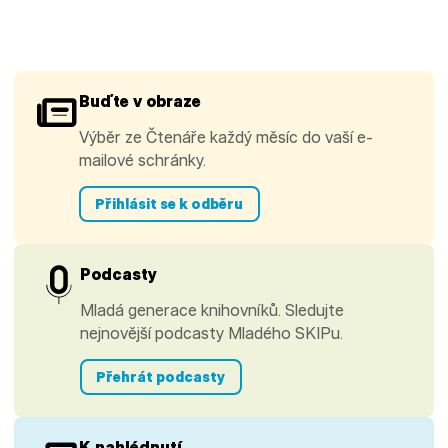
Buďte v obraze
Výběr ze Čtenáře každý měsíc do vaší e-
mailové schránky.
Přihlásit se k odběru
Podcasty
Mladá generace knihovníků. Sledujte
nejnovější podcasty Mladého SKIPu.
Přehrát podcasty
K nahlédnutí