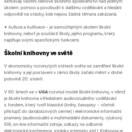
setkávají všichni členové školního společenství nad jediným
úkolem: pomoci a povzbudit k dalšímu vzdělávání a hledání
odpovědí na otázky, kde nejsou žádná témata zakázaná;
•
kultura a kultivace
– je samozřejmým úkolem školní
knihovny, neboť je součástí školy, jejího programu, který
naplňuje svými specifickými funkcemi.
Školní knihovny ve světě
V ekonomicky rozvinutých státech světa se zaměření školní
knihovny a její postavení v rámci školy začalo měnit v druhé
polovině 20. století.
V 60. letech se v
USA
rozvinul model školní knihovny, v němž
je školní knihovna střediskem audiovizuálního vzdělávání
s fondem, který tvoří klasické (knihy, časopisy – včetně
přístupů do databázových center) i elektronické informační
prameny (audiovizuální a multimediální dokumenty, výukový
SW, on-line informační zdroje, odkazy na odborné
elektronické konference, stránky internetu atd.). Knihovna je