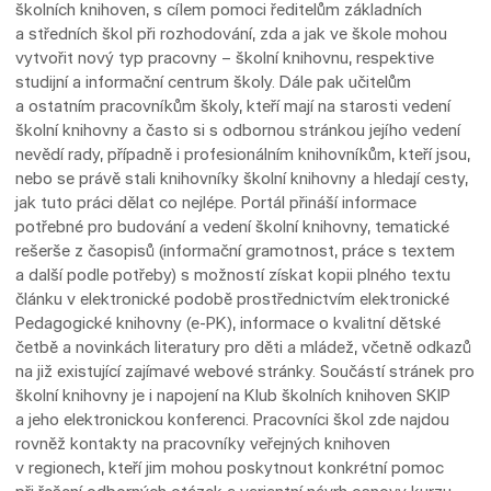
školních knihoven, s cílem pomoci ředitelům základních
a středních škol při rozhodování, zda a jak ve škole mohou
vytvořit nový typ pracovny – školní knihovnu, respektive
studijní a informační centrum školy. Dále pak učitelům
a ostatním pracovníkům školy, kteří mají na starosti vedení
školní knihovny a často si s odbornou stránkou jejího vedení
nevědí rady, případně i profesionálním knihovníkům, kteří jsou,
nebo se právě stali knihovníky školní knihovny a hledají cesty,
jak tuto práci dělat co nejlépe. Portál přináší informace
potřebné pro budování a vedení školní knihovny, tematické
rešerše z časopisů (informační gramotnost, práce s textem
a další podle potřeby) s možností získat kopii plného textu
článku v elektronické podobě prostřednictvím elektronické
Pedagogické knihovny (e-PK), informace o kvalitní dětské
četbě a novinkách literatury pro děti a mládež, včetně odkazů
na již existující zajímavé webové stránky. Součástí stránek pro
školní knihovny je i napojení na Klub školních knihoven SKIP
a jeho elektronickou konferenci. Pracovníci škol zde najdou
rovněž kontakty na pracovníky veřejných knihoven
v regionech, kteří jim mohou poskytnout konkrétní pomoc