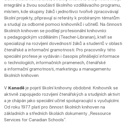
integrální a živou součástí školního vzdělávacího programu,
místem, kde skupiny žáků i jednotlivci tvořivě zpracovávají
školní projekty, připravují si referáty k probíraným tématům
a studují za odborné pomoci knihovníků i učitelů. Na činnosti
školních knihoven se podílejí profesionální knihovníci
s pedagogickým vzděláním (Teacher-Librarian), kteří se
specializují na rozvíjení dovedností žáků a studentů v oblasti
čtenářské a informační gramotnosti. Pro pracovníky této
speciální profese je vydáván i časopis přinášející informace
o technologiích, informačních pramenech, čtenářské
a informační gramotnosti, marketingu a managementu
školních knihoven.
V
Kanadě
je pojetí školní knihovny obdobné. Knihovník se
aktivně zapojujedo rozvíjení čtenářských a studijních aktivit
a je chápán jako speciální učitel spolupracující s vyučujícími.
Od roku 1977 platí pro činnost školních knihoven na
základních a středních školách dokumenty „Ressource
Services for Canadian Schools“.