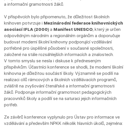
a informační gramotnosti žáků.
V příspěvcích bylo připomenuto, že důležitost školních
knihoven potvrzuje i
Mezinárodní federace knihovnických
asociací IFLA (2000)
a
Manifest UNESCO
, který je určen
odpovědným národním a regionálním orgánům a doporučuje
budovat moderní školní knihovny podporující vzdělávání
potřebné pro úspěšné působení v současné společnosti,
založené na stále rozsáhlejších informacích a znalostech.
V tomto smyslu se nesla i diskuse k předneseným
příspěvkům. Účastníci konference se shodli, že moderní školní
knihovna je důležitou součástí školy. Významně se podílí na
realizaci cílů rámcových a školních vzdělávacích programů,
zvláště na zvyšování čtenářské a informační gramotnosti
žáků. Podporuje informační gramotnost pedagogických
pracovníků školy a podílí se na saturaci jejich informačních
potřeb.
Ze závěrů konference vyplynulo pro Ústav pro informace ve
vzdělávání a především NPKK několik hlavních úkolů, zejména: