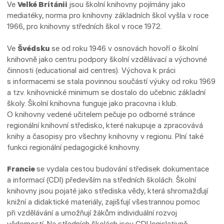
Ve
Velké Británii
jsou školní knihovny pojímány jako
mediatéky, norma pro knihovny základních škol vyšla v roce
1966, pro knihovny středních škol v roce 1972.
Ve
Švédsku
se od roku 1946 v osnovách hovoří o školní
knihovně jako centru podpory školní vzdělávací a výchovné
činnosti (educational aid centres). Výchova k práci
s informacemi se stala povinnou součástí výuky od roku 1969
a tzv. knihovnické minimum se dostalo do učebnic základní
školy. Školní knihovna funguje jako pracovna i klub.
O knihovny vedené učitelem pečuje po odborné stránce
regionální knihovní středisko, které nakupuje a zpracovává
knihy a časopisy pro všechny knihovny v regionu. Plní také
funkci regionální pedagogické knihovny.
Francie
se vydala cestou budování středisek dokumentace
a informací (CDI) především na středních školách. Školní
knihovny jsou pojaté jako střediska vědy, která shromažďují
knižní a didaktické materiály, zajišťují všestrannou pomoc
při vzdělávání a umožňují žákům individuální rozvoj
vědomostí. Na středních školách jsou CDI legislativně