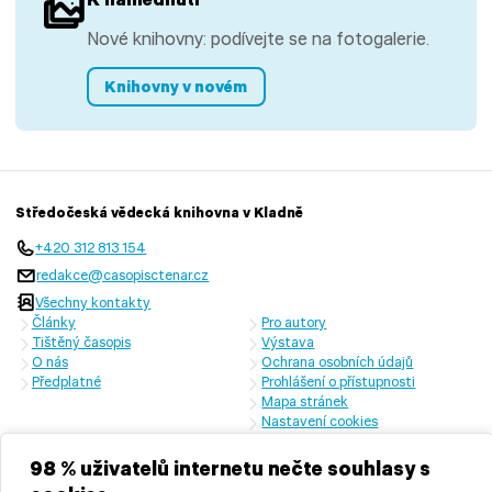
Nové knihovny: podívejte se na fotogalerie.
Knihovny v novém
Středočeská vědecká knihovna v Kladně
+420 312 813 154
redakce@casopisctenar.cz
Všechny kontakty
Články
Pro autory
Tištěný časopis
Výstava
O nás
Ochrana osobních údajů
Předplatné
Prohlášení o přístupnosti
Mapa stránek
Nastavení cookies
Časopis vychází s laskavou finanční podporou Ministerstva kultury
České republiky a Středočeského kraje
98 % uživatelů internetu nečte souhlasy s