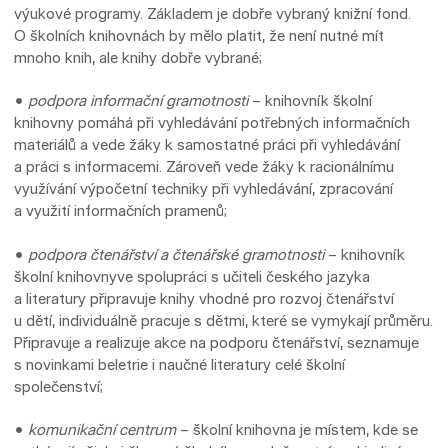
výukové programy. Základem je dobře vybraný knižní fond.
O školních knihovnách by mělo platit, že není nutné mít
mnoho knih, ale knihy dobře vybrané;
•
podpora informační gramotnosti
– knihovník školní
knihovny pomáhá při vyhledávání potřebných informačních
materiálů a vede žáky k samostatné práci při vyhledávání
a práci s informacemi. Zároveň vede žáky k racionálnímu
využívání výpočetní techniky při vyhledávání, zpracování
a využití informačních pramenů;
•
podpora čtenářství a čtenářské gramotnosti
– knihovník
školní knihovnyve spolupráci s učiteli českého jazyka
a literatury připravuje knihy vhodné pro rozvoj čtenářství
u dětí, individuálně pracuje s dětmi, které se vymykají průměru.
Připravuje a realizuje akce na podporu čtenářství, seznamuje
s novinkami beletrie i naučné literatury celé školní
společenství;
•
komunikační centrum
– školní knihovna je místem, kde se