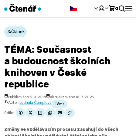
Čeština‎
0
Článek
TÉMA: Současnost
a budoucnost školních
knihoven v České
republice
Publikováno 5. 9. 2018
Aktualizováno 18. 7. 2025
Autor:
Ludmila Čumplová
Téma
Sdílet:
Změny ve vzdělávacím procesu zasahují do všech
oblastí školního vzdělávání. Mění se jeho cíle