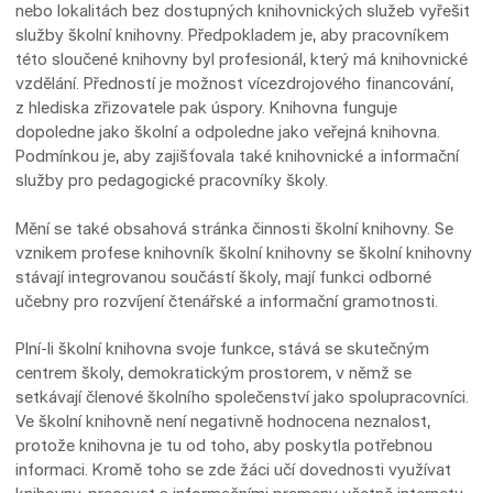
nebo lokalitách bez dostupných knihovnických služeb vyřešit
služby školní knihovny. Předpokladem je, aby pracovníkem
této sloučené knihovny byl profesionál, který má knihovnické
vzdělání. Předností je možnost vícezdrojového financování,
z hlediska zřizovatele pak úspory. Knihovna funguje
dopoledne jako školní a odpoledne jako veřejná knihovna.
Podmínkou je, aby zajišťovala také knihovnické a informační
služby pro pedagogické pracovníky školy.
Mění se také obsahová stránka činnosti školní knihovny. Se
vznikem profese knihovník školní knihovny se školní knihovny
stávají integrovanou součástí školy, mají funkci odborné
učebny pro rozvíjení čtenářské a informační gramotnosti.
Plní-li školní knihovna svoje funkce, stává se skutečným
centrem školy, demokratickým prostorem, v němž se
setkávají členové školního společenství jako spolupracovníci.
Ve školní knihovně není negativně hodnocena neznalost,
protože knihovna je tu od toho, aby poskytla potřebnou
informaci. Kromě toho se zde žáci učí dovednosti využívat