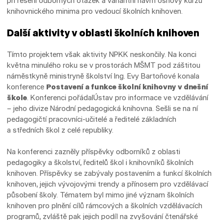
při řešení odborných otázek a variantní návrh osnovy kurzu
knihovnického minima pro vedoucí školních knihoven.
Další aktivity v oblasti školních knihoven
Tímto projektem však aktivity NPKK neskončily. Na konci
května minulého roku se v prostorách MŠMT pod záštitou
náměstkyně ministryně školství Ing. Evy Bartoňové konala
konference
Postavení a funkce školní knihovny v dnešní
škole
. Konferenci pořádalÚstav pro informace ve vzdělávání
– jeho divize Národní pedagogická knihovna. Sešli se na ní
pedagogičtí pracovníci-učitelé a ředitelé základních
a středních škol z celé republiky.
Na konferenci zazněly příspěvky odborníků z oblasti
pedagogiky a školství, ředitelů škol i knihovníků školních
knihoven. Příspěvky se zabývaly postavením a funkcí školních
knihoven, jejich vývojovými trendy a přínosem pro vzdělávací
působení školy. Tématem byl mimo jiné význam školních
knihoven pro plnění cílů rámcových a školních vzdělávacích
programů, zvláště pak jejich podíl na zvyšování čtenářské