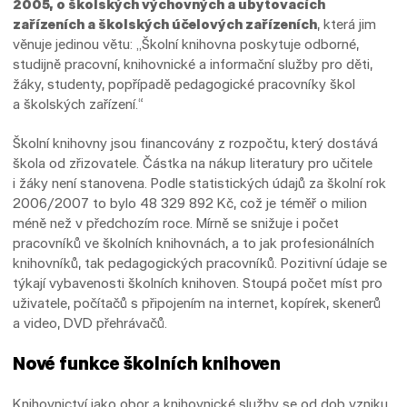
2005, o školských výchovných a ubytovacích
zařízeních a školských účelových zařízeních
, která jim
věnuje jedinou větu: „Školní knihovna poskytuje odborné,
studijně pracovní, knihovnické a informační služby pro děti,
žáky, studenty, popřípadě pedagogické pracovníky škol
a školských zařízení.“
Školní knihovny jsou financovány z rozpočtu, který dostává
škola od zřizovatele. Částka na nákup literatury pro učitele
i žáky není stanovena. Podle statistických údajů za školní rok
2006/2007 to bylo 48 329 892 Kč, což je téměř o milion
méně než v předchozím roce. Mírně se snižuje i počet
pracovníků ve školních knihovnách, a to jak profesionálních
knihovníků, tak pedagogických pracovníků. Pozitivní údaje se
týkají vybavenosti školních knihoven. Stoupá počet míst pro
uživatele, počítačů s připojením na internet, kopírek, skenerů
a video, DVD přehrávačů.
Nové funkce školních knihoven
Knihovnictví jako obor a knihovnické služby se od dob vzniku