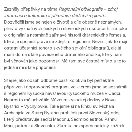
Zazněly příspěvky na téma
Regionální bibliografie – zdroj
informací o kulturním a přírodním dědictví regionů…
.
Dozvěděli jsme se nejen o životě a díle obecně neznámých,
přesto význačných českých i slovenských osobností, ale také
o originální a nesmírně zajímavé historii drátenického řemesla,
která je spojená právě se zdejším regionem. Nevím, jak to mají
ostatní účastníci tohoto skvělého setkání bibliografů, ale já
mám doma stále pověšeného drátěného andílka, který nám
byl věnován jako pozornost. Má tam své čestné místo a toto
jednání mi stále připomíná.
Stejně jako obsah odborné části kolokvia byl perfektně
připraven i doprovodný program, ve kterém jsme se seznámili
s regionem Kysucka návštěvou Kysuckého múzea v Čadci.
Naprosto mě uchvátilo Múzeum kysuckej dediny v Novej
Bystrici – Vychylovke. Také jsme si na Rínku sv. Michala
Archanjela ve Starej Bystrici prohlédli první Slovenský orloj,
který představuje sedící Madonu, Sedmibolestnou Pannu
Marii, patronku Slovenska. Zkrátka nezapomenutelný zážitek.