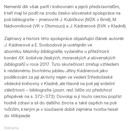
Nemenší dík však patří i knihovnám a jejich představitelům,
kteří mají lví podíl na zrodu česko-slovenské spolupráce na
poli bibliografie – jmenovitě J. Kubíčkovi (MZK v Brně), M.
Nádvorníkové (VK v Olomouci) a J. Kádnerové (SVK v Kladně).
Zajímavý a historii této spolupráce objasňující článek autorek
J. Kádnerové a E. Svobodové je uveřejněn ve
sborníku
Mezníky bibliografie
, vydaného u příležitosti
konání
XX. kolokvia českých, moravských a slovenských
bibliografů
v roce 2017. Tuto skutečnost zmiňuji vzhledem
k nedávnému životnímu jubileu Jiřiny Kádnerové jako
poděkování za její aktivity nejen ve vedení Středočeské
vědecké knihovny v Kladně, ale hlavně na poli její srdeční
záležitosti – bibliografie (
pozn. red.:
blíže viz předchozí
příspěvek na s. 372–373). Dovoluji si jí touto cestou popřát
hodně zdraví a sil do dalšího života a také úspěch na poli
tvůrčím, kterým je v současné době zejména tvorba hesel
do
Wikipedie
.
Reklama