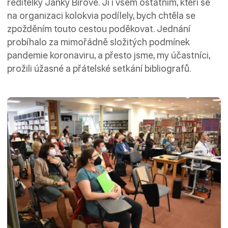
ředitelky Janky Bírové. Jí i všem ostatním, kteří se
na organizaci kolokvia podílely, bych chtěla se
zpožděním touto cestou poděkovat. Jednání
probíhalo za mimořádně složitých podmínek
pandemie koronaviru, a přesto jsme, my účastníci,
prožili úžasné a přátelské setkání bibliografů.