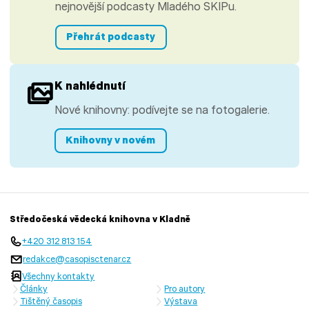
nejnovější podcasty Mladého SKIPu.
Přehrát podcasty
K nahlédnutí
Nové knihovny: podívejte se na fotogalerie.
Knihovny v novém
Středočeská vědecká knihovna v Kladně
+420 312 813 154
redakce@casopisctenar.cz
Všechny kontakty
Články
Pro autory
Tištěný časopis
Výstava