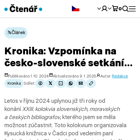
Čeština‎
0
Článek
Kronika: Vzpomínka na
česko-slovenské setkání…
Publikováno 1. 10. 2024
Aktualizováno 9. 1. 2025
Autor:
Redakce
Kronika
Sdílet:
Letos v říjnu 2024 uplynou již tři roky od
konání
XXIII. kolokvia slovenských, moravských
a českých bibliografov
, kterého jsem se měla
možnost zúčastnit. Toto kolokvium organizovala
Kysucká knižnica v Čadci pod vedením paní