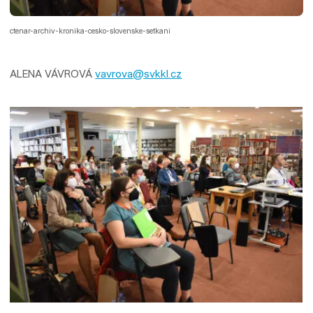
ctenar-archiv-kronika-cesko-slovenske-setkani
ALENA VÁVROVÁ
vavrova@svkkl.cz