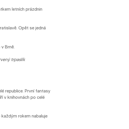
átkem letních prázdnin
ratislavě. Opět se jedná
 v Brně.
vený trpaslík
é republice. První fantasy
ří v knihovnách po celé
ré každým rokem nabaluje