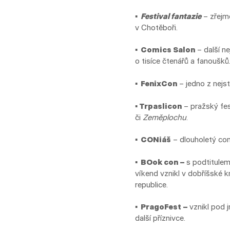
▪
Festival fantazie
– zřejmě
v Chotěboři.
▪
Comics Salon
– další ne
o tisíce čtenářů a fanoušků
▪ FenixCon
– jedno z nejst
▪
Trpaslicon
– pražský fes
či
Zeměplochu
.
▪ CONiáš
– dlouholetý con
▪ BOok con –
s podtitulem
víkend vznikl v dobříšské k
republice.
▪ PragoFest –
vznikl pod 
další příznivce.