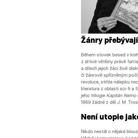
Žánry přebývají
Během stovek besed v kniho
z drtivé většiny právě fanta
a dílech jejich žáci živě dis
či žánrově spřízněným počí
revoluce, strhla nálepku ne
literatura z oblasti sci-fi
jeho trilogie
Kapitán Nemo
1969 žádné z děl J. M. Tros
Není utopie jak
Nikdo nestál o nějaké blouzn