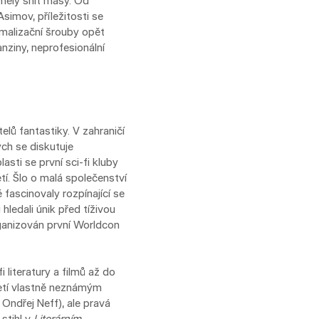
 měly snít masy. Od
simov, příležitosti se
rmalizační šrouby opět
anziny, neprofesionální
elů fantastiky. V zahraničí
rých se diskutuje
asti se první sci-fi kluby
tí. Šlo o malá společenství
 fascinovaly rozpínající se
ledali únik před tíživou
ganizován první Worldcon
 literatury a filmů až do
etí vlastně neznámým
 Ondřej Neff), ale pravá
stihl v
Literárním