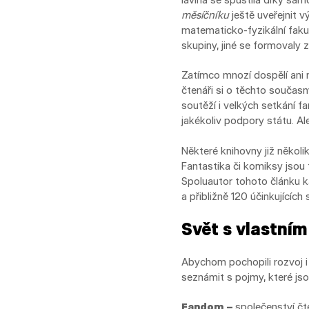
měsíčníku
ještě uveřejnit v
matematicko-fyzikální fakul
skupiny, jiné se formovaly 
Zatímco mnozí dospělí ani n
čtenáři si o těchto současn
soutěží i velkých setkání fa
jakékoliv podpory státu. Al
Některé knihovny již několi
Fantastika či komiksy jsou 
Spoluautor tohoto článku ka
a přibližně 120 účinkujících 
Svět s vlastní
Abychom pochopili rozvoj i
seznámit s pojmy, které js
Fandom –
společenství čte