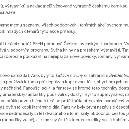
ců, výtvarníků a nakladatelů věnované výhradně českému komiksu. 
la Rasa
.
 samotnému seznamu všech podobných literárních akcí bychom muse
olik mladých čtenářů tyto akce přitahují.
ní literární soutěž SFFH pořádaná Československým fandomem. V
á v sobotním programu Světa knihy na pražském Výstavišti. Tato 
a každoročně poukázat na nejlepší žánrové povídky, romány, výtvarn
í slovo samizdat. Ano, byly to
Lidové noviny
či zahraniční
Svědectví
ch a používali k tomu průklepáky a kopírovací fólie, abychom jich mo
y nečitelné. Fanoušci sci-fi a fantasy se kromě této techniky dostal
 amatérské) fantastiky používali cyklostyl! Byl to supervynález, n
na průklepovou blánu, která se poté točila přes válec namáčený ve
až dvě stě kopií literárního díla. Fanziny byly první nezávislé časopi
once sedmdesátých let dvacátého století šířily obdobnou cestou 
 (bohudíky za ně), ale fanziny čistě k literárním (díky sci-fi bohům z