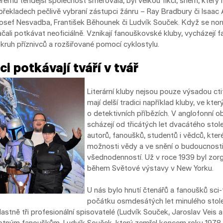
rému tehdejší společnost směřovala, byl velkou fikcí, snem, který
překladech pečlivě vybraní zástupci žánru – Ray Bradbury či Isaac A
– Josef Nesvadba, František Běhounek či Ludvík Souček. Když se no
začali potkávat neoficiálně. Vznikají fanouškovské kluby, vycházejí f
kruh příznivců a rozšiřované pomocí cyklostylu.
i potkávají tváří v tvář
Literární kluby nejsou pouze výsadou ctit
mají delší tradici například kluby, ve kte
o detektivních příbězích. V anglofonní obl
scházejí od třicátých let dvacátého stole
autorů, fanoušků, studentů i vědců, které
možnosti vědy a ve snění o budoucnosti h
všednodenností. Už v roce 1939 byl zor
během Světové výstavy v New Yorku.
U nás bylo hnutí čtenářů a fanoušků sci-fi
počátku osmdesátých let minulého stol
astně tři profesionální spisovatelé (Ludvík Souček, Jaroslav Veis a
motným fanouškům. Ludvík Souček, který zemřel koncem roku 1978, 