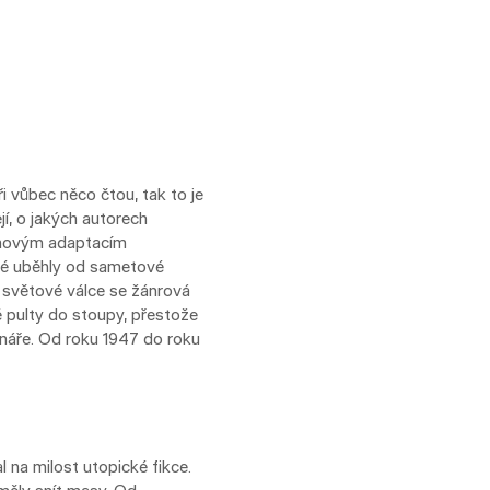
 vůbec něco čtou, tak to je
jí, o jakých autorech
 filmovým adaptacím
eré uběhly od sametové
hé světové válce se žánrová
é pulty do stoupy, přestože
áře. Od roku 1947 do roku
l na milost utopické fikce.