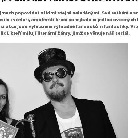
ájmech popovídat s lidmi stejně naladěnými. Svá setkání a so
hasiči i včelaři, amatérští hráči nohejbalu či jedlíci ovocných
jíž akce jsou vyhrazené výhradně fanouškům fantastiky. Vít
í, kteří milují literární žánry, jimž se věnuje náš seriál.