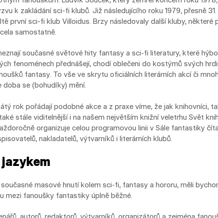
ýzvu k zakládání sci-fi klubů. Již následujícího roku 1979, přesně 31
tě první sci-fi klub Villoidus. Brzy následovaly další kluby, někter
zcela samostatně.
eznají současné světové hity fantasy a sci-fi literatury, které hýbo
ých fenoménech přednášejí, chodí oblečeni do kostýmů svých hrdinů
noušků fantasy. To vše ve skrytu oficiálních literárních akcí či mno
e doba se (bohudíky) mění.
kátý rok pořádají podobné akce a z praxe víme, že jak knihovníci, ta
také stále viditelnější i na našem největším knižní veletrhu Svět kn
ždoročně organizuje celou programovou linii v Sále fantastiky čít
spisovatelů, nakladatelů, výtvarníků i literárních klubů.
m jazykem
 současné masové hnutí kolem sci-fi, fantasy a hororu, měli byc
ou mezi fanoušky fantastiky úplně běžné.
nářů, autorů, redaktorů, výtvarníků, organizátorů a zejména fanoušků