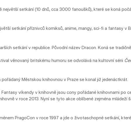
 největší setkání (10 dnů, cca 3000 fanoušků), které se koná poč
jvětší setkání příznivců komiksů, anime, mangy, sci-fi a fantasy v B
.
arších setkání v republice. Původní název Dracon. Koná se tradičně
tival věnovaný britskému humoru se odvolává na kultovní sérii
Čer
 pořádaný Městskou knihovnou v Praze se konal již jedenáctkrát.
 Fantasy víkendy v knihovně jsou cony pořádané knihovnami po cel
nihovně v roce 2013. Nyní se tyto akce oblíbené zejména mládeží ší
jménem PragoCon v roce 1997 a jde o životaschopné setkání, kte