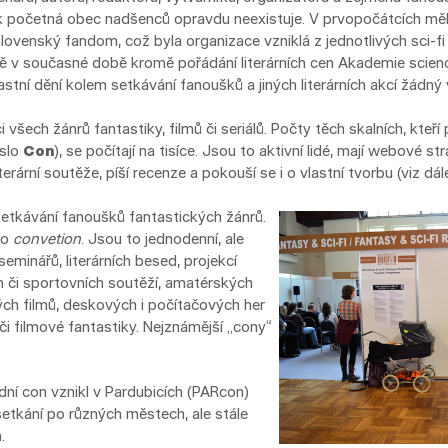
tak početná obec nadšenců opravdu neexistuje. V prvopočátcích měl
slovenský fandom, což byla organizace vzniklá z jednotlivých sci-fi
ně v současné době kromě pořádání literárních cen Akademie scienc
astní dění kolem setkávání fanoušků a jiných literárních akcí žádný v
i všech žánrů fantastiky, filmů či seriálů. Počty těch skalních, kteří
eslo
Con
), se počítají na tisíce. Jsou to aktivní lidé, mají webové 
terární soutěže, píší recenze a pokouší se i o vlastní tvorbu (viz dá
setkávání fanoušků fantastických žánrů.
ho
convetion
. Jsou to jednodenní, ale
seminářů, literárních besed, projekcí
ích či sportovních soutěží, amatérských
ých filmů, deskových i počítačových her
 či filmové fantastiky. Nejznámější „cony“
dní con vznikl v Pardubicích (PARcon)
setkání po různých městech, ale stále
.