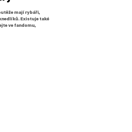
utěže mají rybáři,
 knedlíků. Existuje také
ejte ve fandomu,