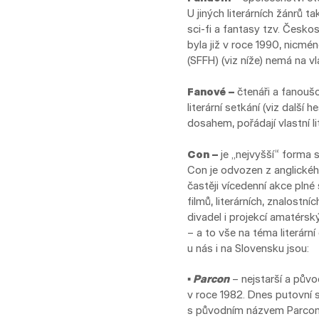
U jiných literárních žánrů 
sci-fi a fantasy tzv. Česko
byla již v roce 1990, nicmé
(SFFH) (viz níže) nemá na vl
Fanové –
čtenáři a fanoušc
literární setkání (viz další h
dosahem, pořádají vlastní li
Con –
je „nejvyšší“ forma 
Con je odvozen z anglické
častěji vícedenní akce plné 
filmů, literárních, znalostn
divadel i projekcí amatérsk
– a to vše na téma literární
u nás i na Slovensku jsou:
▪
Parcon
– nejstarší a půvo
v roce 1982. Dnes putovní 
s původním názvem Parcon