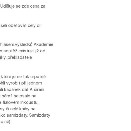
Uděluje se zde cena za
li obětovat celý díl
yhlášení výsledků Akademie
soutěž existuje již od
íky, překladatele
, které jsme tak urputně
hli vyrobit při jednom
i kapánek dál. K šíření
a němž se psalo na
 fialovém inkoustu.
sy či celé knihy na
jako samizdaty. Samizdaty
a ně).