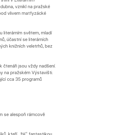
. dubna, vznikl na pražské
é pod vlivem matfyzácké
u literárním světem, mladí
, účastní se literárních
hých knižních veletrhů, bez
k čtenáři jsou vždy nadšení.
ihy na pražském Výstavišti.
ající cca 35 programů
hom se alespoň rámcově
, kteří „žijí“ fantastikou.