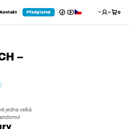
Facebook
YouTube
Čeština‎
Kontakt
Předplatné
0
 pro kontrolu a enter pro přechod na požadovanou stránku. Uživat
CH –
ké jedna velká
 fandomu!
ury