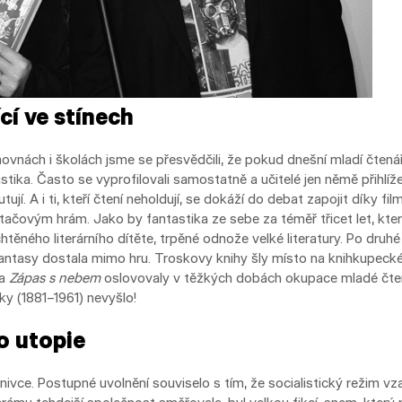
cí ve stínech
vnách i školách jsme se přesvědčili, že pokud dnešní mladí čtenáři
stika. Často se vyprofilovali samostatně a učitelé jen němě přihlíže
kutují. A i ti, kteří čtení neholdují, se dokáží do debat zapojit díky
tačovým hrám. Jako by fantastika ze sebe za téměř třicet let, kt
chtěného literárního dítěte, trpěné odnože velké literatury. Po dru
 a fantasy dostala mimo hru. Troskovy knihy šly místo na knihkupeck
a
Zápas s nebem
oslovovaly v těžkých dobách okupace mladé čten
ky (1881–1961) nevyšlo!
o utopie
ivce. Postupné uvolnění souviselo s tím, že socialistický režim vza