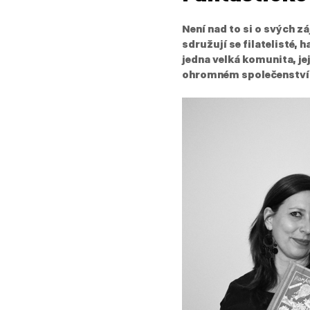
Není nad to si o svých z
sdružují se filatelisté, 
jedna velká komunita, je
ohromném společenství lid