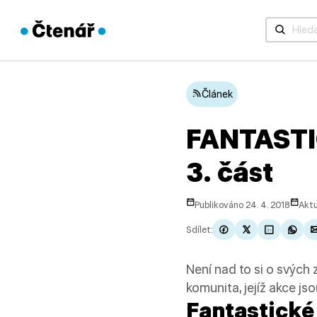
Když jsou 
Článek
FANTAST
3. část
Publikováno 24. 4. 2018
Aktu
Sdílet:
Není nad to si o svých 
komunita, jejíž akce j
Fantastické