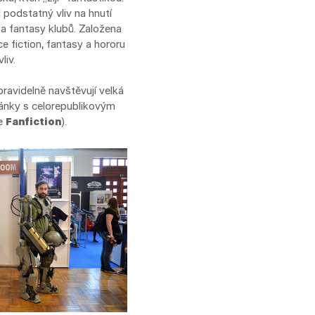
 podstatný vliv na hnutí
 a fantasy klubů. Založena
e fiction, fantasy a hororu
liv.
 pravidelně navštěvují velká
stránky s celorepublikovým
le
Fanfiction
).