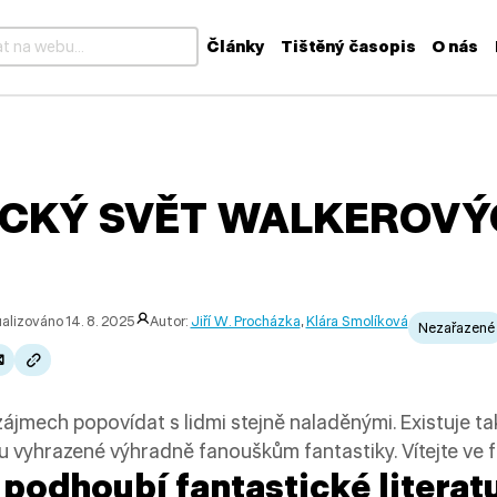
Články
Tištěný časopis
O nás
k dispozici výsledky z našeptávače, použijte šipky nahoru a dolů
ICKÝ SVĚT WALKEROVÝ
alizováno 14. 8. 2025
Autor:
Jiří W. Procházka
,
Klára Smolíková
Nezařazené
zájmech popovídat s lidmi stejně naladěnými. Existuje ta
sou vyhrazené výhradně fanouškům fantastiky. Vítejte ve
 podhoubí fantastické literat