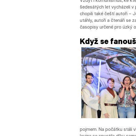
Vždyť i komunismus, ke kte
šedesátých let vycházeli v 
chopili také čeští autoři 
utáhly, autoři a čtenáři se 
časopisy určené pro úzký o
Když se fanoušc
pojmem. Na počátku stáli vl
lavina se spustila díky sa