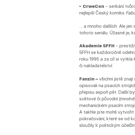
▪ CrweCon
– setkání tvůr
nejlepší Český komiks
Fabu
… a mnoho dalších. Ale jen
tohoto seriálu. Úžasné je, k
Akademie SFFH
– prestiž
SFFH se každoročně odehráv
roku 1995 a za cíl si vytkl
či nakladatelství.
Fanzin –
všichni jistě znaj
opisovali na psacích strojí
přepisu aspoň pět. Další byl
světové či původní (mnohdy
mechanickém psacím stroji 
A takhle jste mohli vytvořit 
pokračování, které se od k
sloužily k politickým účelům