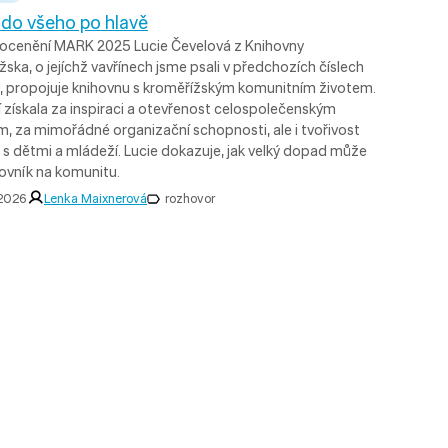
do všeho po hlavě
 ocenění MARK 2025 Lucie Čevelová z Knihovny
ska, o jejíchž vavřínech jsme psali v předchozích číslech
, propojuje knihovnu s kroměřížským komunitním životem.
 získala za inspiraci a otevřenost celospolečenským
, za mimořádné organizační schopnosti, ale i tvořivost
i s dětmi a mládeží. Lucie dokazuje, jak velký dopad může
hovník na komunitu.
 2026
Lenka Maixnerová
rozhovor