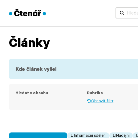
Když jsou 
Články
Kde článek vyšel
Hledat v obsahu
Rubrika
Obnovit filtr
Informační sdělení
Nadějní