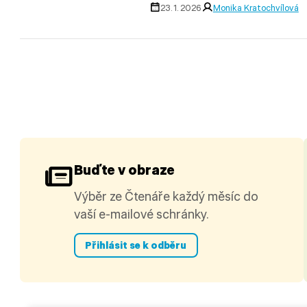
23. 1. 2026
Monika Kratochvílová
Buďte v obraze
Výběr ze Čtenáře každý měsíc do
vaší e-mailové schránky.
Přihlásit se k odběru