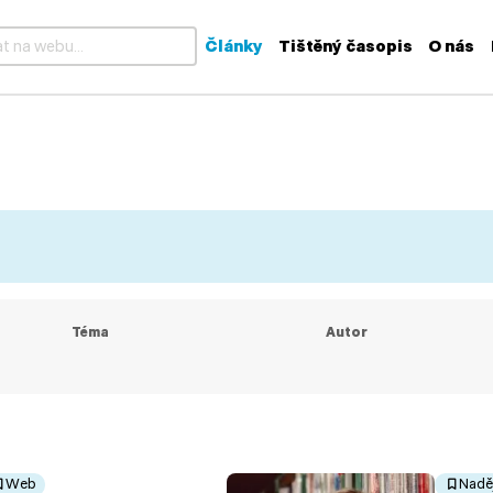
Články
Tištěný časopis
O nás
k dispozici výsledky z našeptávače, použijte šipky nahoru a dolů
Téma
Autor
Web
Nadě