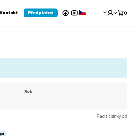
Facebook
YouTube
Čeština‎
Kontakt
Předplatné
0
 pro kontrolu a enter pro přechod na požadovanou stránku. Uživat
Rok
Řadit články od
jní