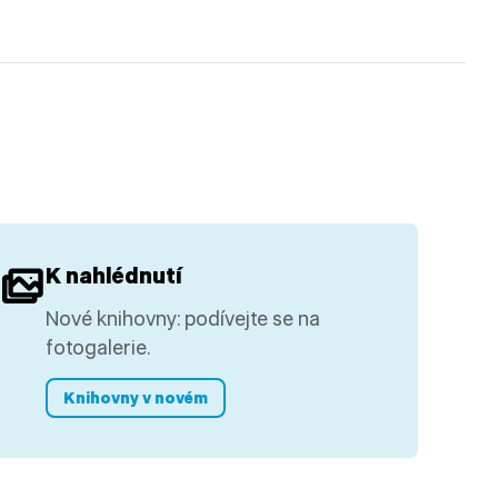
K nahlédnutí
Nové knihovny: podívejte se na
fotogalerie.
Knihovny v novém