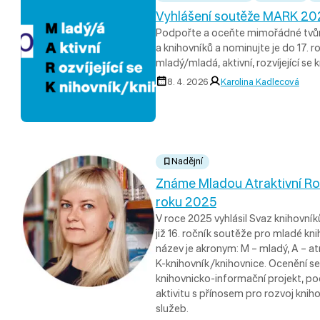
Vyhlášení soutěže MARK 20
Podpořte a oceňte mimořádné tvůrč
a knihovníků a nominujte je do 17.
mladý/mladá, aktivní, rozvíjející se
8. 4. 2026
Karolina Kadlecová
Nadějní
Známe Mladou Atraktivní Rozv
roku 2025
V roce 2025 vyhlásil Svaz knihovní
již 16. ročník soutěže pro mladé kni
název je akronym: M – mladý, A – atrak
K-knihovník/knihovnice. Ocenění se 
knihovnicko-informační projekt, poči
aktivitu s přínosem pro rozvoj knih
služeb.