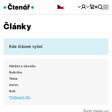
Čeština‎
0
Články
Kde článek vyšel
Hledat v obsahu
Rubrika
Téma
Autor
Rok
Obnovit filtr
Řadit články od