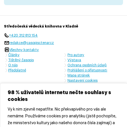
Středočeská vědecká knihovna v Kladně
+420 312 813 154
redakce@casopisctenar.cz
Všechny kontakty
Články
Pro autory
Tištěný časopis
Výstava
O nás
Ochrana osobních údajů
Předplatné
Prohlášení o přístupnosti
Mapa stránek
Nastavení cookies
Časopis vychází s laskavou finanční podporou Ministerstva kultury
České republiky a Středočeského kraje
98 % uživatelů internetu nečte souhlasy s
cookies
Vy k nim zjevně nepatříte. Nic překvapivého pro vás ale
nemáme. Používáme cookies pro analytiku (jistě pochopíte,
že ministerstvo kultury jako našeho donora čísla zajímají) a