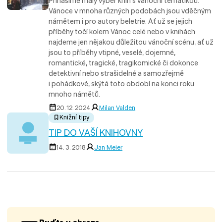
Přinášíme malý výběr knih s vánoční tematikou.
Vánoce v mnoha různých podobách jsou vděčným
námětem i pro autory beletrie. Ať už se jejich
příběhy točí kolem Vánoc celé nebo v knihách
najdeme jen nějakou důležitou vánoční scénu, ať už
jsou to příběhy vtipné, veselé, dojemné,
romantické, tragické, tragikomické či dokonce
detektivní nebo strašidelné a samozřejmě
i pohádkové, skýtá toto období na konci roku
mnoho námětů.
20. 12. 2024
Milan Valden
Knižní tipy
TIP DO VAŠÍ KNIHOVNY
14. 3. 2018
Jan Meier