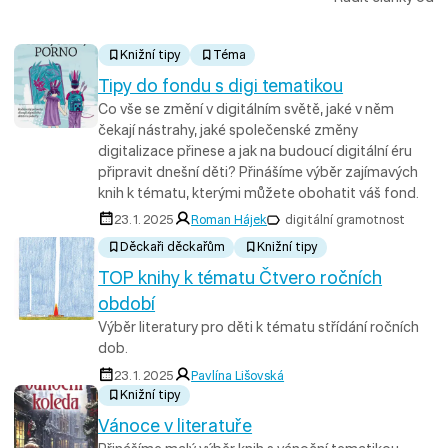
Knižní tipy
Téma
Tipy do fondu s digi tematikou
Co vše se změní v digitálním světě, jaké v něm
čekají nástrahy, jaké společenské změny
digitalizace přinese a jak na budoucí digitální éru
připravit dnešní děti? Přinášíme výběr zajímavých
knih k tématu, kterými můžete obohatit váš fond.
23. 1. 2025
Roman Hájek
digitální gramotnost
Děckaři děckařům
Knižní tipy
TOP knihy k tématu Čtvero ročních
období
Výběr literatury pro děti k tématu střídání ročních
dob.
23. 1. 2025
Pavlína Lišovská
Knižní tipy
Vánoce v literatuře