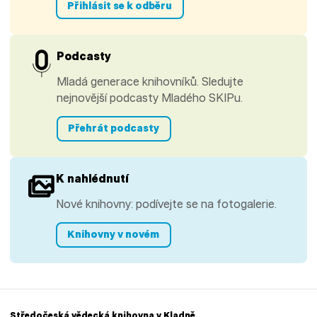
Přihlásit se k odběru
Podcasty
Mladá generace knihovníků. Sledujte
nejnovější podcasty Mladého SKIPu.
Přehrát podcasty
K nahlédnutí
Nové knihovny: podívejte se na fotogalerie.
Knihovny v novém
Středočeská vědecká knihovna v Kladně