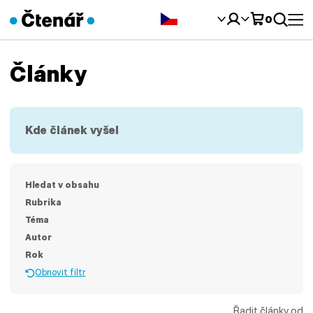
Čeština‎
0
Články
Kde článek vyšel
Hledat v obsahu
Rubrika
Téma
Autor
Rok
Obnovit filtr
Řadit články od