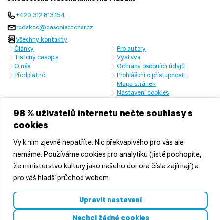
+420 312 813 154
redakce@casopisctenar.cz
Všechny kontakty
Články
Pro autory
Tištěný časopis
Výstava
O nás
Ochrana osobních údajů
Předplatné
Prohlášení o přístupnosti
Mapa stránek
Nastavení cookies
Časopis vychází s laskavou finanční podporou Ministerstva kultury
České republiky a Středočeského kraje
98 % uživatelů internetu nečte souhlasy s
cookies
Vy k nim zjevně nepatříte. Nic překvapivého pro vás ale
nemáme. Používáme cookies pro analytiku (jistě pochopíte,
že ministerstvo kultury jako našeho donora čísla zajímají) a
pro váš hladší průchod webem.
© 2026 Středočeská vědecká knihovna v Kladně, příspěvková
Upravit nastavení
organizace
Vyrobila
značkárna s.r.o.
Nechci žádné cookies