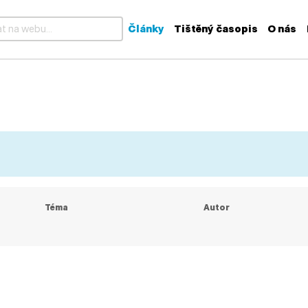
Články
Tištěný časopis
O nás
k dispozici výsledky z našeptávače, použijte šipky nahoru a dolů
Téma
Autor