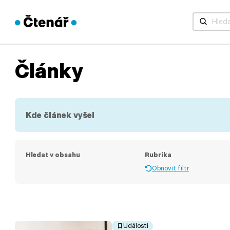
Když jsou 
Články
Kde článek vyšel
Hledat v obsahu
Rubrika
Obnovit filtr
Události