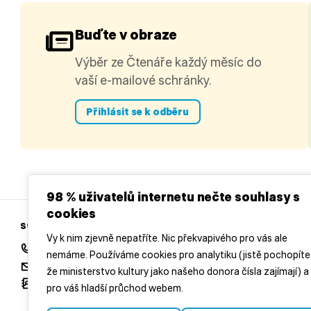
Buďte v obraze
Výběr ze Čtenáře každý měsíc do
vaší e-mailové schránky.
Přihlásit se k odběru
98 % uživatelů internetu nečte souhlasy s
cookies
Středočeská vědecká knihovna v Kladně
Vy k nim zjevně nepatříte. Nic překvapivého pro vás ale
+420 312 813 154
nemáme. Používáme cookies pro analytiku (jistě pochopíte
redakce@casopisctenar.cz
že ministerstvo kultury jako našeho donora čísla zajímají) a
Všechny kontakty
pro váš hladší průchod webem.