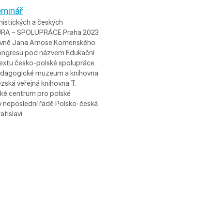
eminář
mistických a českých
LTURA – SPOLUPRÁCE Praha 2023
ihovně Jana Amose Komenského
kongresu pod názvem Edukační
ntextu česko-polské spolupráce.
pedagogické muzeum a knihovna
zská veřejná knihovna T.
cké centrum pro polské
 v neposlední řadě Polsko-česká
tislavi.