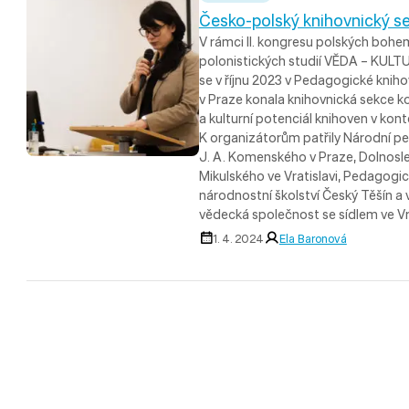
Česko-polský knihovnický s
V rámci II. kongresu polských bohe
polonistických studií VĚDA – KU
se v říjnu 2023 v Pedagogické kn
v Praze konala knihovnická sekce 
a kulturní potenciál knihoven v ko
K organizátorům patřily Národní 
J. A. Komenského v Praze, Dolnosle
Mikulského ve Vratislavi, Pedagogi
národnostní školství Český Těšín a
vědecká společnost se sídlem ve Vra
1. 4. 2024
Ela Baronová