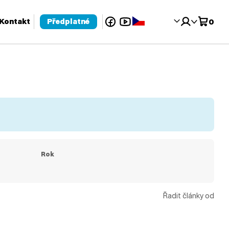
Facebook
YouTube
Čeština‎
Kontakt
Předplatné
0
 pro kontrolu a enter pro přechod na požadovanou stránku. Uživat
Rok
Řadit články od